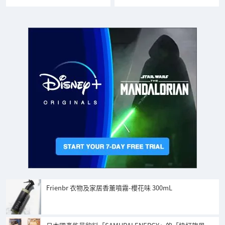
Frienbr 衣物及家居香薰噴霧-櫻花味 300mL