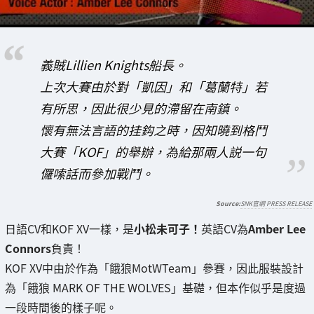
義賊Lillien Knights船長。
上次大賽由於對「凱因」和「葛蘭特」若
有所思，因此很少見的滯留在南鎮。
懷有無法言語的挂鈎之時，因知曉到格鬥
大賽「KOF」的舉辦，為給那兩人説一句
儸嗦話而參加戰鬥。
SNK官網 PRESS RELEASE
日語CV和KOF XV一樣，是
小松未可子！
英語CV為
Amber Lee
Connors
負責！
KOF XV中由於作為「餓狼MotWTeam」參賽，因此服裝設計
為「餓狼 MARK OF THE WOLVES」基礎，但本作似乎是度過
一段時間後的樣子呢。