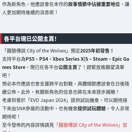
作為新角色，他應該會在本作的
故事情節中佔據重要地位
，讓
人更加期待後續的消息呢！
各平台現已公開主頁！
「餓狼傳説 City of the Wolves」預定
2025年初發售！
支持平台為
PS5、PS4、Xbox Series X|S、Steam、Epic Ga
mes Store
，現已在各平台
公開主頁
了！趕緊放進願望清單
吧！
想必本作應該也會支援跨平台對戰，具體細節應該會在日後陸
續公佈。此外，有關新角色的信息也將在未來逐步揭曉！
考慮到曾於「EVO Japan 2024」提供試玩機會，可以期待接
下來由SNK參展的活動中，也有機會
提供試玩體驗
，令人非常
期待呢！
至今發佈的內容詳情請見
「餓狼傳説 City of the Wolves」官