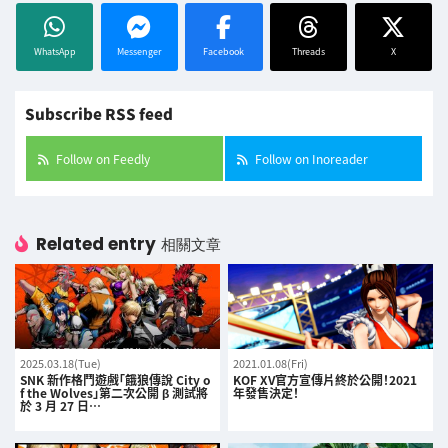
WhatsApp
Messenger
Facebook
Threads
X
Subscribe RSS feed
Follow on Feedly
Follow on Inoreader
Related entry
相關文章
2025.03.18(Tue)
2021.01.08(Fri)
SNK 新作格鬥遊戲「餓狼傳說 City o
KOF XV官方宣傳片終於公開！2021
f the Wolves」第二次公開 β 測試將
年發售決定！
於 3 月 27 日…