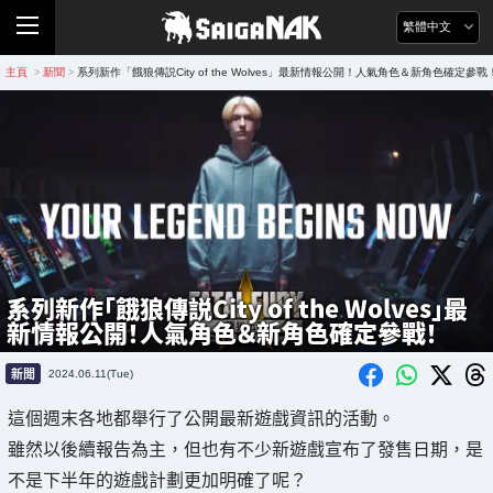
繁體中文
主頁
新聞
系列新作「餓狼傳説City of the Wolves」最新情報公開！人氣角色＆新角色確定參戰
>
>
系列新作「餓狼傳説City of the Wolves」最
新情報公開！人氣角色＆新角色確定參戰！
新聞
2024.06.11(Tue)
這個週末各地都舉行了公開最新遊戲資訊的活動。
雖然以後續報告為主，但也有不少新遊戲宣布了發售日期，是
不是下半年的遊戲計劃更加明確了呢？