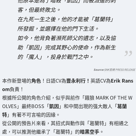
客，但最終敗北。
在九死一生之後，他的才能被「葛蘭特」
所發掘，並選擇在他的門下生活。
如今，他背負著瀕死師父的遺志，以及協
助「凱因」完成其野心的使命，作為新生
的「魔人」，投身於戰鬥之中。
SNK官網 PRESS RELEASE
本作新登場的
角色
！日語CV為
豐永利行！
英語CV為
Erik Rans
om
負責！
根據所公開的角色介紹，似乎與前作「餓狼 MARK OF THE W
OLVES」最終BOSS「
凱因
」和中間出現的强大敵人「
葛蘭
特
」有著不可言喻的因緣。
從公開的預告片來看，其招式與動作與「葛蘭特」有相通之
處，可以推測他繼承了「葛蘭特」的
暗黑空手
。