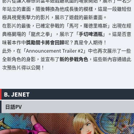
影片從讓人聯想到當年遊戲廳氛圍的場景開始，展示了一名少
年站立的畫面，隨後轉換為他成長後的模樣，這是一段雖短但
極具視覺衝擊力的影片，展示了遊戲的最新畫面。
在影片的最後，已確定參戰的「馬可·羅德里格斯」出現在經
典格鬭塲的「龍虎之拳」，展示了「
手切啤酒瓶
」。這是否意
味著本作中
獎勵關卡將會回歸
呢？真是令人期待！
此外，在「Announcement Trailer #2」中也再次展示了一些
全新角色的身影，並宣布了
新的參戰角色
，這些新內容通過此
次預告片得以公開！
B. JENET
日語PV