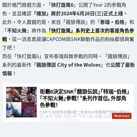
關於格鬥遊戲方面，「
快打旋風6
」公開了Year 2的參戰角
色，並且確認
「維加」將於2024年6月26日(三)正式上綫
。
此外，令人震撼的是，來自「餓狼傳說」的「
泰瑞·伯格
」和
「
不知火舞
」將作為
「快打旋風」系列史上首次的客座角色參
戰
，這一消息真是讓CAPCOM與SNK聯動作品的粉絲都很興奮
了吧！
而在「快打旋風6」宣布泰瑞與舞參戰的同時，「餓狼傳說」
系列的最新作「
餓狼傳説 City of the Wolves
」也
公開了最新
情報
！