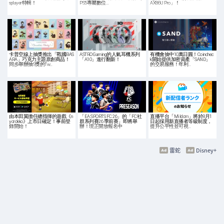
splayer特輯！
PS5專屬數位…
AX86U Pro」！
卡普空線上抽獎推出「戰國BAS
ASTRO Gaming的人氣耳機系列
有機會抽中10萬日圓！Coinchec
ARA」巧克力主題原創商品！
「A10」進行翻新！
k開始提供加密資產「SAND」
同步舉辦抽S獎的Tw…
的交易服務！年利…
由本田翼擔任總指揮的遊戲《n
「EA SPORTS FC 26」的「FC社
直播平台「Mildom」將於8月1
yorokko》上市日確定！事前登
群系列賽26 季前賽」即將舉
日起採用新直播者等級制度，
錄開始！
辦！現正開放報名中
提升公平性並可視…
雷蛇
Disney+