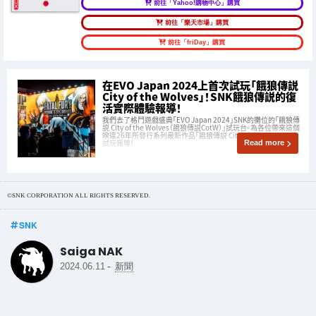
前往「Yahoo!購物中心」購買
前往「樂天市場」購買
前往「friDay」購買
在EVO Japan 2024上首次試玩「餓狼傳説
City of the Wolves」！SNK餓狼傳説的復
活實際體驗報導！
我們去了格鬥遊戲盛典「EVO Japan 2024」SNK的攤位的「餓狼傳
説 City of the Wolves（餓狼傳説CotW）」試玩台。為各位帶來這個
睽違26年所發行系列最新作品「餓狼傳説 City of the Wolves」的
試玩報導！
Read more
©SNK CORPORATION ALL RIGHTS RESERVED.
SNK
Saiga NAK
-
2024.06.11
新聞