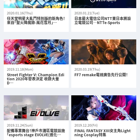
2020.01.16(Thu)
2020.01.21(Tue)
任天堂明星大亂鬥特別版的新角色！
日本最大電信公司NTT東日本將設
來自「聖火降魔錄-風花雪月」…
立電競公司—NTTe-Sports
2019.11.18(Mon)
2020.03.19(Thu)
Street Fighter V: Champion Edi
FF7 remake電視廣告先行公開！
tion 2020年發表決定 收錄大量
D…
2019.11.24(Sun)
2019.12.20(Fri)
配備專業舞台！神戶市灘區電競設施
FINAL FANTASY XIII女主角Light
「esports stage EVOLVE(進化…
ning Cosplay特集