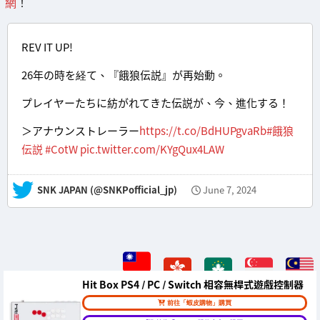
網
！
REV IT UP!
26年の時を経て、『餓狼伝説』が再始動。
プレイヤーたちに紡がれてきた伝説が、今、進化する！
＞アナウンストレーラー
https://t.co/BdHUPgvaRb
#餓狼
伝説
#CotW
pic.twitter.com/KYgQux4LAW
— SNK JAPAN (@SNKPofficial_jp)
June 7, 2024
Hit Box PS4 / PC / Switch 相容無桿式遊戲控制器
前往「蝦皮購物」購買