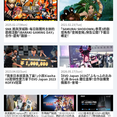
2025.02.17(Mon)
2021.02.23(Tue)
SNK 將與茨城縣、每日新聞所主辦的
「SAMURAI SHODOWN」季票3的新
遊戲活動「IBARAKI GAMING DAY」
增角色「查姆查姆」預告公開！下載日
合作、還有「餓狼…
確定！
2023.04.02(Sun)
2026.05.17(Sun)
「我來日本就是為了贏！」小孩Xiaoha
【EVO Japan 2026】「ふもっふのおみ
i以壓倒性實力拿下EVO Japan 2023
せ」與 Brook 攤位直擊！合作設備實
KOFXV冠軍
機展示、會場…
高質素的Cosplayer們！在TOKYO
對戰格鬥遊戲「DEAD OR ALIVE
ASUS發表支援160MHz頻寬的
GAME SHOW 2022發現的美人Co
6 Last Round」將於6月25日作為
超高速Wi-Fi 6雙頻路由器「RT-