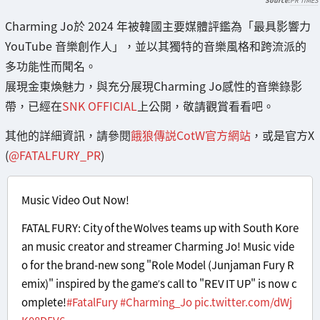
PR TIMES
Charming Jo於 2024 年被韓國主要媒體評鑑為「最具影響力
YouTube 音樂創作人」，並以其獨特的音樂風格和跨流派的
多功能性而聞名。
展現金東煥魅力，與充分展現Charming Jo感性的音樂錄影
帶，已經在
SNK OFFICIAL
上公開，敬請觀賞看看吧。
其他的詳細資訊，請參閱
餓狼傳説CotW官方網站
，或是官方X
(
@FATALFURY_PR
)
Music Video Out Now!
FATAL FURY: City of the Wolves teams up with South Kore
an music creator and streamer Charming Jo! Music vide
o for the brand-new song "Role Model (Junjaman Fury R
emix)" inspired by the game’s call to "REV IT UP" is now c
omplete!
#FatalFury
#Charming_Jo
pic.twitter.com/dWj