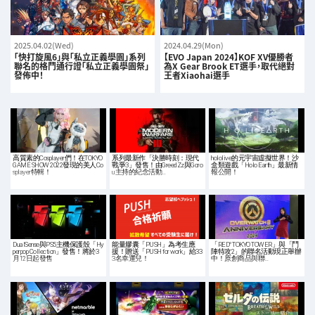
2025.04.02(Wed)
2024.04.29(Mon)
「快打旋風6」與「私立正義學園」系列
【EVO Japan 2024】KOF XV優勝者
聯名的格鬥通行證「私立正義學園祭」
為X Gear Brook ET選手，取代絕對
發佈中！
王者Xiaohai選手
高質素的Cosplayer們！在TOKYO
系列最新作「決勝時刻：現代
hololive的元宇宙虛擬世界！沙
GAME SHOW 2022發現的美人Co
戰爭3」發售！由GreedZz與Goro
盒類遊戲「Holo Earth」最新情
splayer特輯！
u主持的紀念活動…
報公開！
DualSense與PS5主機保護殼「Hy
能量膠囊「PUSH」為考生應
「RED° TOKYO TOWER」與「鬥
perpop Collection」發售！將於3
援！贈送「PUSH for work」給33
陣特攻2」的聯名活動現正舉辦
月12日起發售
3名幸運兒！
中！原創商品與聯…