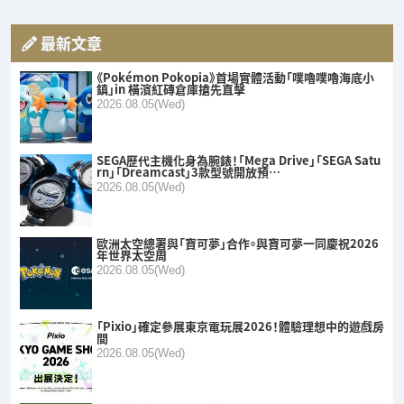
最新文章
《Pokémon Pokopia》首場實體活動「噗嚕噗嚕海底小
鎮」in 橫濱紅磚倉庫搶先直擊
2026.08.05(Wed)
SEGA歷代主機化身為腕錶！「Mega Drive」「SEGA Satu
rn」「Dreamcast」3款型號開放預…
2026.08.05(Wed)
歐洲太空總署與「寶可夢」合作。與寶可夢一同慶祝2026
年世界太空周
2026.08.05(Wed)
「Pixio」確定參展東京電玩展2026！體驗理想中的遊戲房
間
2026.08.05(Wed)