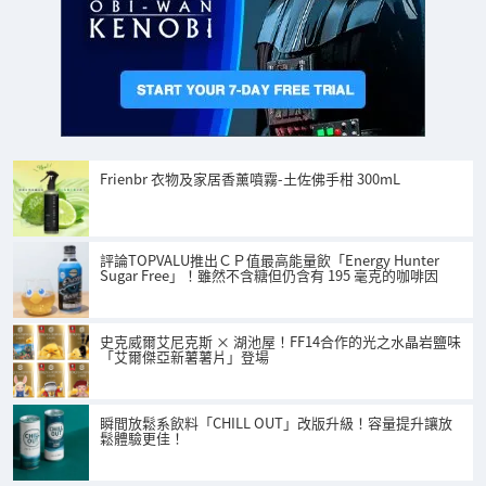
Frienbr 衣物及家居香薰噴霧-土佐佛手柑 300mL
評論TOPVALU推出ＣＰ值最高能量飲「Energy Hunter
Sugar Free」！雖然不含糖但仍含有 195 毫克的咖啡因
史克威爾艾尼克斯 × 湖池屋！FF14合作的光之水晶岩鹽味
「艾爾傑亞新薯薯片」登場
瞬間放鬆系飲料「CHILL OUT」改版升級！容量提升讓放
鬆體驗更佳！