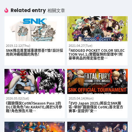
Related entry
相關文章
2019.12.12(Thu)
2021.04.27(Tue)
SNK推出首里城重建慈善T恤！設計採
「NEOGEO POCKET COLOR SELEC
用與沖繩相關的角色！
TION Vol.1」實體版預約受理中！附
豪華商品的限定版也登…
2026.05.02(Sat)
2025.04.14(Mon)
《餓狼傳說CotW》Season Pass 2的
「EVO Japan 2025」將設立SNK展
DLC新角色「Mr.KARATE」將於5月參
區，舉辦「餓狼傳說 CotW」首次官方
戰！角色預告片現…
賽事，並提供「安…