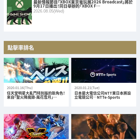
最新情報節目「XBOX東京電玩展2026 Broadcast」將於
9月17日播出！同日舉辦的「XBOX F…
2026.08.05(Wed)
點擊率排名
2020.01.16(Thu)
2020.01.21(Tue)
任天堂明星大亂鬥特別版的新角色！
日本最大電信公司NTT東日本將設
來自「聖火降魔錄-風花雪月」…
立電競公司—NTTe-Sports