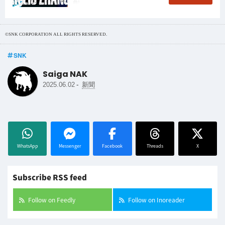
曲！
©SNK CORPORATION ALL RIGHTS RESERVED.
SNK
Saiga NAK
-
2025.06.02
新聞
WhatsApp
Messenger
Facebook
Threads
X
Subscribe RSS feed
Follow on Feedly
Follow on Inoreader