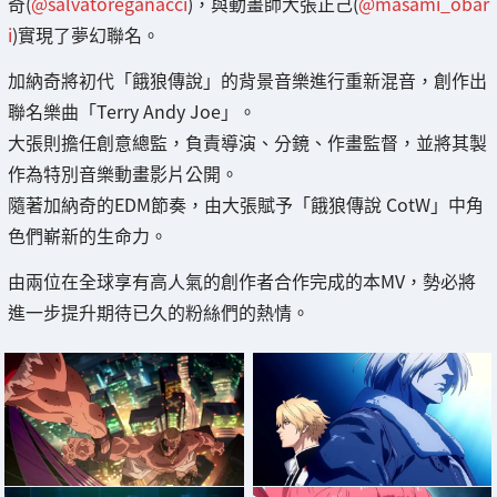
奇(
@salvatoreganacci
)，與動畫師大張正己(
@masami_obar
i
)實現了夢幻聯名。
加納奇將初代「餓狼傳說」的背景音樂進行重新混音，創作出
聯名樂曲「Terry Andy Joe」。
大張則擔任創意總監，負責導演、分鏡、作畫監督，並將其製
作為特別音樂動畫影片公開。
隨著加納奇的EDM節奏，由大張賦予「餓狼傳說 CotW」中角
色們嶄新的生命力。
由兩位在全球享有高人氣的創作者合作完成的本MV，勢必將
進一步提升期待已久的粉絲們的熱情。