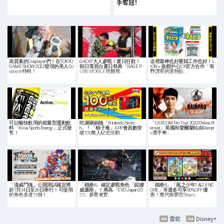
手奪冠！
高質素的Cosplayer們！在TOKYO
GACKT大人參戰！夏日狂歡！
這裡最棒也好重歸工作也好！L
GAME SHOW 2022發現的美人Co
朝日電視台夏日祭典「RAGE P
ION × 遊戲中心CX官方合作「有
splayer特輯！
UBG MOBILE 吃雞祭…
野課長的退熱貼…
可以暢快飲用的能量型運動飲
吃涮涮鍋抽「Nintendo Switc
「CAPCOM Pro Tour 2023 Online Pr
料「Kiiva Sports Energy」正式發
h」！「柚子庵」APP會員數突
emier」英國和愛爾蘭站由Rainpr
售！
破100萬人紀念活動…
o選手奪…
「漫威鬥魂」公開測試確定將
「鐵拳8」確定參戰角色「妮娜·
「鐵拳8」「風之少年1＆2 ENC
於7月24日至26日舉行！可使用
威廉斯」！將為「EVO Japan 20
ORE」等最多可享90%OFF優
的角色多達15個！
23」參賽者實…
惠！萬代南夢宮Steam…
雷蛇
Disney+