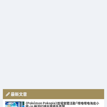
最新文章
《Pokémon Pokopia》首場實體活動「噗嚕噗嚕海底小
鎮」in 橫濱紅磚倉庫搶先直擊