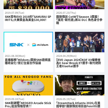
2019.07.09(Tue)
2026.07.23(Thu)
SNK發布EVO 2019的「SAMURAI SP
餓狼傳説 CotWでSeason 3開幕！
IRITS」大賽獎金為美金$30,000！
「瑞克·斯托德」將以 DLC 角色身分參
戰
2021.08.30(Mon)
2024.04.29(Mon)
直播服務「Mildom」開放SNK遊戲直
【EVO Japan 2024】KOF XV優勝者
播收益化！簽訂全面合作協議
為X Gear Brook ET選手，取代絕對
王者Xiaohai選手
2019.09.10(Tue)
2026.05.19(Tue)
SNK新硬體「NEOGEO Arcade Stick
「DreamHack Atlanta 2026」在美
Pro」追加情報發表！！
國舉辦！餓狼傳說項目由Fenritti選