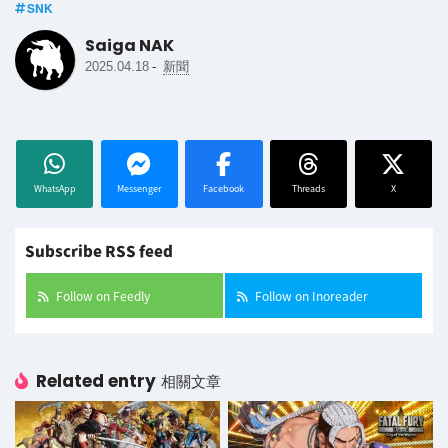
SNK
Saiga NAK
-
2025.04.18
新聞
WhatsApp
Messenger
Facebook
Threads
X
Subscribe RSS feed
Follow on Feedly
Follow on Inoreader
Related entry
相關文章