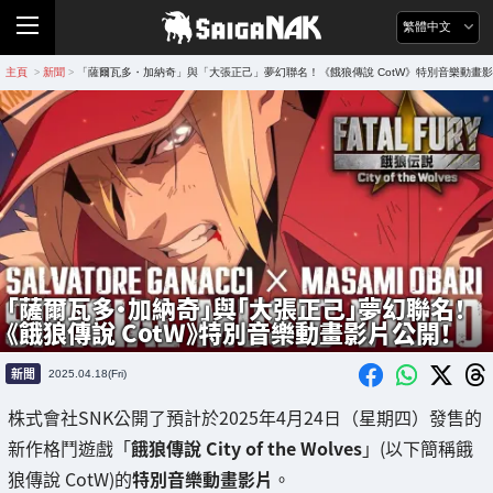
繁體中文
主頁
新聞
「薩爾瓦多・加納奇」與「大張正己」夢幻聯名！《餓狼傳說 CotW》特別音樂動畫
>
>
「薩爾瓦多・加納奇」與「大張正己」夢幻聯名！
《餓狼傳說 CotW》特別音樂動畫影片公開！
新聞
2025.04.18(Fri)
株式會社SNK公開了預計於2025年4月24日（星期四）發售的
新作格鬥遊戲「
餓狼傳說 City of the Wolves
」(以下簡稱餓
狼傳說 CotW)的
特別音樂動畫影片
。