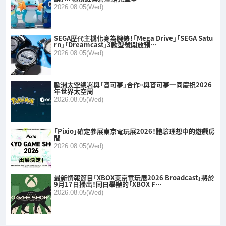
2026.08.05(Wed)
SEGA歷代主機化身為腕錶！「Mega Drive」「SEGA Satu
rn」「Dreamcast」3款型號開放預…
2026.08.05(Wed)
歐洲太空總署與「寶可夢」合作。與寶可夢一同慶祝2026
年世界太空周
2026.08.05(Wed)
「Pixio」確定參展東京電玩展2026！體驗理想中的遊戲房
間
2026.08.05(Wed)
最新情報節目「XBOX東京電玩展2026 Broadcast」將於
9月17日播出！同日舉辦的「XBOX F…
2026.08.05(Wed)