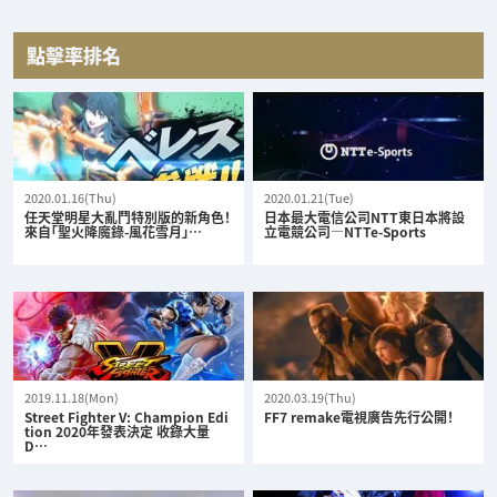
點擊率排名
2020.01.16(Thu)
2020.01.21(Tue)
任天堂明星大亂鬥特別版的新角色！
日本最大電信公司NTT東日本將設
來自「聖火降魔錄-風花雪月」…
立電競公司—NTTe-Sports
2019.11.18(Mon)
2020.03.19(Thu)
Street Fighter V: Champion Edi
FF7 remake電視廣告先行公開！
tion 2020年發表決定 收錄大量
D…