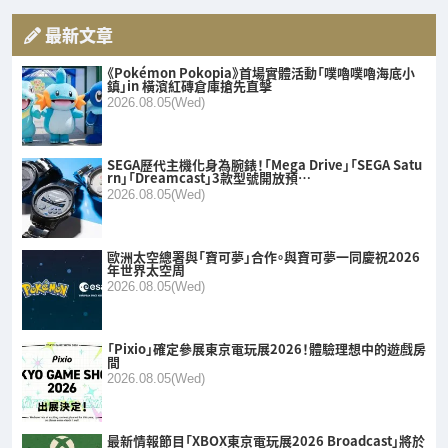
最新文章
《Pokémon Pokopia》首場實體活動「噗嚕噗嚕海底小
鎮」in 橫濱紅磚倉庫搶先直擊
2026.08.05(Wed)
SEGA歷代主機化身為腕錶！「Mega Drive」「SEGA Satu
rn」「Dreamcast」3款型號開放預…
2026.08.05(Wed)
歐洲太空總署與「寶可夢」合作。與寶可夢一同慶祝2026
年世界太空周
2026.08.05(Wed)
「Pixio」確定參展東京電玩展2026！體驗理想中的遊戲房
間
2026.08.05(Wed)
最新情報節目「XBOX東京電玩展2026 Broadcast」將於