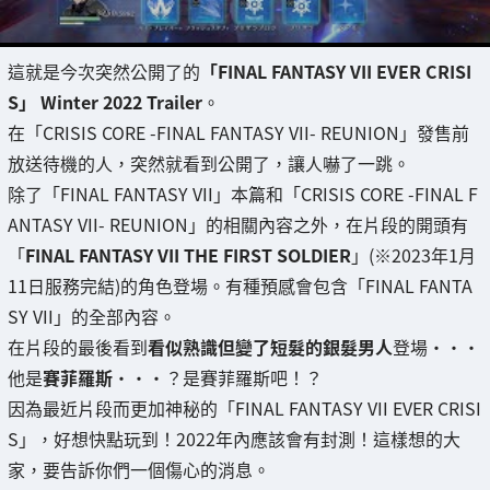
這就是今次突然公開了的
「FINAL FANTASY VII EVER CRISI
S」 Winter 2022 Trailer
。
在「CRISIS CORE -FINAL FANTASY VII- REUNION」發售前
放送待機的人，突然就看到公開了，讓人嚇了一跳。
除了「FINAL FANTASY VII」本篇和「CRISIS CORE -FINAL F
ANTASY VII- REUNION」的相關內容之外，在片段的開頭有
「
FINAL FANTASY VII THE FIRST SOLDIER
」(※2023年1月
11日服務完結)的角色登場。有種預感會包含「FINAL FANTA
SY VII」的全部內容。
在片段的最後看到
看似熟識但變了短髮的銀髮男人
登場・・・
他是
賽菲羅斯
・・・？是賽菲羅斯吧！？
因為最近片段而更加神秘的「FINAL FANTASY VII EVER CRISI
S」，好想快點玩到！2022年內應該會有封測！這樣想的大
家，要告訴你們一個傷心的消息。