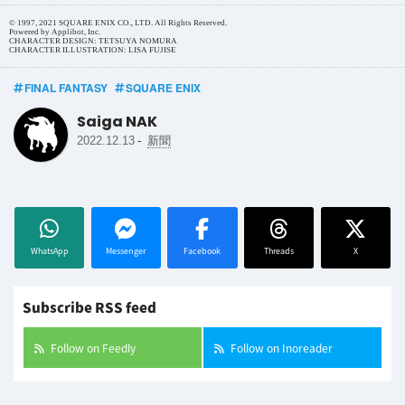
© 1997, 2021 SQUARE ENIX CO., LTD. All Rights Reserved.
Powered by Applibot, Inc.
CHARACTER DESIGN: TETSUYA NOMURA
CHARACTER ILLUSTRATION: LISA FUJISE
FINAL FANTASY
SQUARE ENIX
Saiga NAK
-
2022.12.13
新聞
WhatsApp
Messenger
Facebook
Threads
X
Subscribe RSS feed
Follow on Feedly
Follow on Inoreader