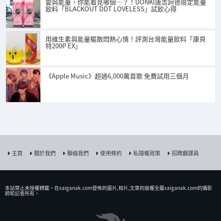
愛與能量，你能看見哪個…？！DONKI唐吉訶德限定能量
飲料「BLACKOUT DDT LOVELESS」試飲心得
用維生素與能量驅散悶熱心情！評測台灣能量飲料「康貝
特200P EX」
《Apple Music》超過6,000萬首歌 免費試用三個月
主頁
關於我們
聯絡我們
使用條約
私隱權政策
招聘翻譯員
本站禁止未授權𨍭載。在saiganak.com發佈的圖片,相片,文章的版權全屬saiganak.com的攝影
師和記者所有。