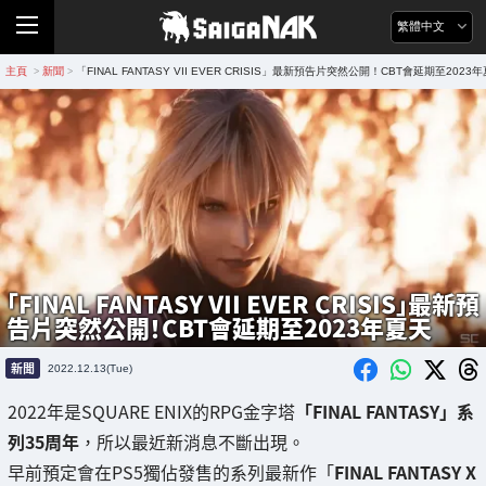
繁體中文
主頁
新聞
「FINAL FANTASY VII EVER CRISIS」最新預告片突然公開！CBT會延期至2023
>
>
「FINAL FANTASY VII EVER CRISIS」最新預
告片突然公開！CBT會延期至2023年夏天
新聞
2022.12.13(Tue)
2022年是SQUARE ENIX的RPG金字塔
「FINAL FANTASY」系
列35周年
，所以最近新消息不斷出現。
早前預定會在PS5獨佔發售的系列最新作「
FINAL FANTASY X