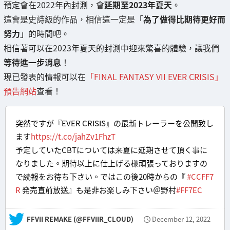
預定會在2022年內封測，會
延期至2023年夏天
。
這會是史詩級的作品，相信這一定是「
為了做得比期待更好而
努力
」的時間吧。
相信著可以在2023年夏天的封測中迎來驚喜的體驗，讓我們
等待進一步消息
！
現已發表的情報可以在
「FINAL FANTASY VII EVER CRISIS」
預告網站
查看！
突然ですが『EVER CRISIS』の最新トレーラーを公開致し
ます
https://t.co/jahZv1FhzT
予定していたCBTについては来夏に延期させて頂く事に
なりました。期待以上に仕上げる様頑張っておりますの
で続報をお待ち下さい。ではこの後20時からの『
#CCFF7
R
発売直前放送』も是非お楽しみ下さい＠野村
#FF7EC
— FFVII REMAKE (@FFVIIR_CLOUD)
December 12, 2022