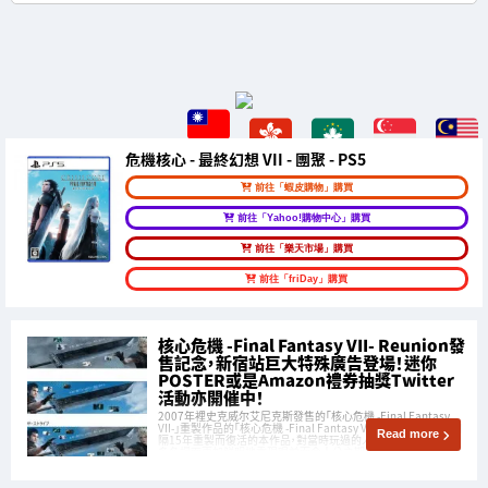
危機核心 - 最終幻想 VII - 團聚 - PS5
前往「蝦皮購物」購買
前往「Yahoo!購物中心」購買
前往「樂天市場」購買
前往「friDay」購買
核心危機 -Final Fantasy VII- Reunion發
售記念，新宿站巨大特殊廣告登場！迷你
POSTER或是Amazon禮券抽獎Twitter
活動亦開催中！
2007年裡史克威尔艾尼克斯發售的「核心危機 -Final Fantasy
VII-」重製作品的「核心危機 -Final Fantasy VII- Reunion」 作為相
Read more
隔15年重製而復活的本作品，對當時玩過的人來說十分懷舊的眾
多名場面更加鮮明地重現眼前而令人分之期待呢！ 終於距離發售
日2022年12月13日(二