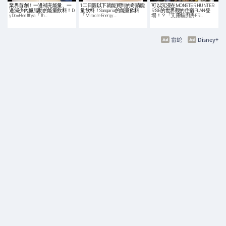
業界首創！一邊補充能量、一
100日圓以下就能買到的奇蹟能
可以沉浸在MONSTER HUNTER
邊減少內臟脂肪的能量飲料！D
量飲料！Sangaria的能量飲料
RISE的世界觀的住宿PLAN登
yDo×Healthya「Th…
「Miracle Energy…
場！？「艾露貓廚房FR…
雷蛇
Disney+