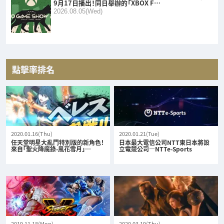
9月17日播出！同日舉辦的「XBOX F…
2026.08.05(Wed)
點擊率排名
2020.01.16(Thu)
2020.01.21(Tue)
任天堂明星大亂鬥特別版的新角色！
日本最大電信公司NTT東日本將設
來自「聖火降魔錄-風花雪月」…
立電競公司—NTTe-Sports
2019.11.18(Mon)
2020.03.19(Thu)