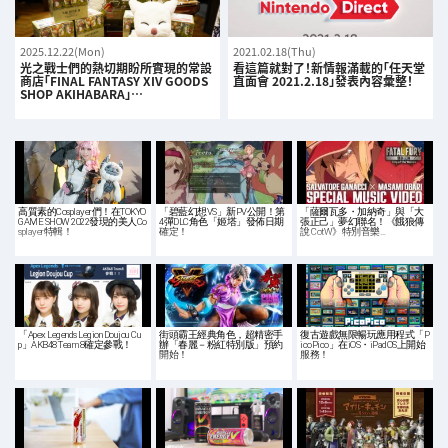
2025.12.22(Mon)
2021.02.18(Thu)
光之戰士們的熱切期盼所實現的常設
看這篇就對了！新情報滿載的「任天堂
商店「FINAL FANTASY XIV GOODS
直面會 2021.2.18」發表內容彙整！
SHOP AKIHABARA」…
高質素的Cosplayer們！在TOKYO
「碧藍幻想VS」新PV公開！第
「薩爾瓦多・加納奇」與「大
GAME SHOW 2022發現的美人Co
4彈DLC角色「姬塔」發佈日期
張正己」夢幻聯名！《餓狼傳
splayer特輯！
確定！
說 CotW》特別音樂…
「Apex Legends Legion Doujou Cu
街頭霸王經典角色，超精密手
復古遊戲無限暢玩應用程式「P
p」AKB48 Team 8確定參戰！
辦「春麗－粉紅特別版」預約
icoPico」在iOS・iPadOS上開始
開始！
服務！