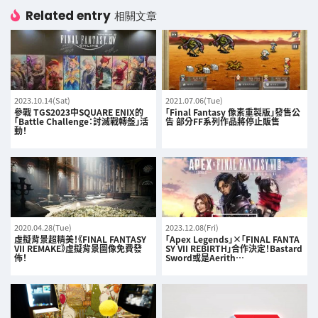
Related entry
相關文章
2023.10.14(Sat)
2021.07.06(Tue)
參戰 TGS2023中SQUARE ENIX的
「Final Fantasy 像素重製版」發售公
「Battle Challenge：討滅戰轉盤」活
告 部分FF系列作品將停止販售
動！
2020.04.28(Tue)
2023.12.08(Fri)
虛擬背景超精美！《FINAL FANTASY
「Apex Legends」×「FINAL FANTA
VII REMAKE》虛擬背景圖像免費發
SY VII REBIRTH」合作決定！Bastard
佈！
Sword或是Aerith…