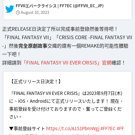
— FFVIIエバークライシス | FF7EC (@FFVII_EC_JP)
August 10, 2023
正式RELEASE日決定了所以完成事前登錄然後等待吧！
「FINAL FANTASY VII」「CRISIS CORE -FINAL FANTASY VII
-」然後
完全原創故事
交織的還有一個REMAKE的可能性體驗
一下吧！
詳細請到
「FINAL FANTASY VII EVER CRISIS」官網
確認！
【正式リリース日決定！】
『FINAL FANTASY VII EVER CRISIS』は2023年9月7日(木)
に、iOS・Androidにて正式リリースいたします！ 現在、
事前登録を受け付けておりますので、奮ってご登録くだ
さい。
▼事前登録サイト
https://t.co/A1S1PbmWgj
#FF7EC
#FF