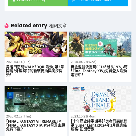
Related entry
相關文章
2020.04.14(Tue)
2020.04.22(Wed)
勇者鬥惡龍WALK「DQIII活動」第3章
黃金週就決定玩FF14！最長192小時
開跑！外型獨特的新裝備抽獎同步開
「Final Fantasy XIV」免費登入活動
始！
進行中！
2020.02.27(Thu)
2023.10.23(Mon)
「FINAL FANTASY VII REMAKE」×
【十年歷史隆重謝幕】「勇者鬥惡龍怪
「FINAL FANTASY XIV」PS4背景主題
獸 Super Light」2024年1月底完結
免費下載？！
服務，正開發數…