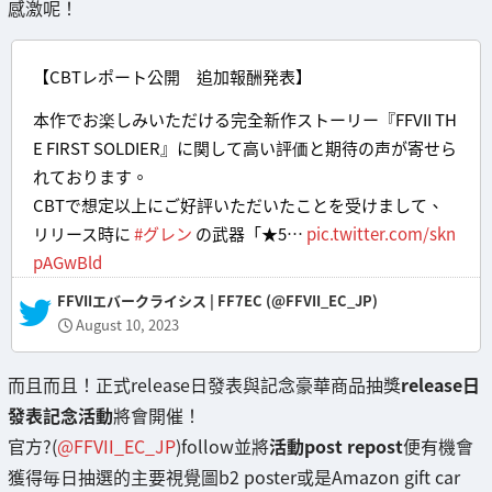
感激呢！
【CBTレポート公開 追加報酬発表】
本作でお楽しみいただける完全新作ストーリー『FFVII TH
E FIRST SOLDIER』に関して高い評価と期待の声が寄せら
れております。
CBTで想定以上にご好評いただいたことを受けまして、
リリース時に
#グレン
の武器「★5…
pic.twitter.com/skn
pAGwBld
— FFVIIエバークライシス | FF7EC (@FFVII_EC_JP)
August 10, 2023
而且而且！正式release日發表與記念豪華商品抽獎
release日
發表記念活動
將會開催！
官方?(
@FFVII_EC_JP
)follow並將
活動post repost
便有機會
獲得毎日抽選的主要視覺圖b2 poster或是Amazon gift car