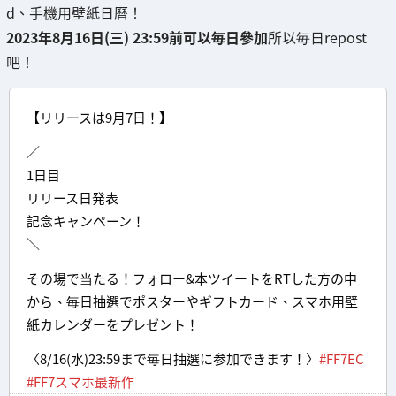
d、手機用壁紙日曆！
2023年8月16日(三) 23:59前可以毎日參加
所以毎日repost
吧！
【リリースは9月7日！】
／
1日目
リリース日発表
記念キャンペーン！
＼
その場で当たる！フォロー&本ツイートをRTした方の中
から、毎日抽選でポスターやギフトカード、スマホ用壁
紙カレンダーをプレゼント！
〈8/16(水)23:59まで毎日抽選に参加できます！〉
#FF7EC
#FF7スマホ最新作