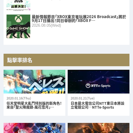
最新情報節目「XBOX東京電玩展2026 Broadcast」將於
9月17日播出！同日舉辦的「XBOX F…
2026.08.05(Wed)
點擊率排名
2020.01.16(Thu)
2020.01.21(Tue)
任天堂明星大亂鬥特別版的新角色！
日本最大電信公司NTT東日本將設
來自「聖火降魔錄-風花雪月」…
立電競公司—NTTe-Sports