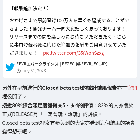
【報酬追加決定！】
おかげさまで事前登録100万人を早くも達成することがで
きました！開発チーム一同大変嬉しく思っております！
リリースまでの間を楽しみにお待ちいただきたく、さら
に事前登録者数に応じた追加の報酬をご用意させていた
だきました！…
pic.twitter.com/35iWonSzxg
— FFVIIエバークライシス | FF7EC (@FFVII_EC_JP)
July 31, 2023
另外在早前進行的
Closed beta test的統計結果報告
亦在
官網
裡公開了。
接近80%綜合滿足度獲得★5、★4的評價
，83%的人亦關於
正式RELEASE有「一定會玩・想玩」的評價。
Closed beta test裡沒有參與到的大家亦看到這個結果的話會
變得想玩吧。