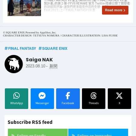
製計畫」的第 2 彈。FFVII REMAKE 官方 Twitter陸續公開了開發者
的訪談與評論，讓我們逐漸窺見作品的全貌。在「Summer Game
Fest 2023」上，「FINAL FANTASY VII 重
Read more
© SQUARE ENIX Powered by Applibot, Inc.
CHARACTER DESIGN: TETSUYA NOMURA / CHARACTER ILLUSTRATION: LISA FUJISE
FINAL FANTASY
SQUARE ENIX
Saiga NAK
-
2023.08.10
新聞
WhatsApp
Messenger
Facebook
Threads
X
Subscribe RSS feed
Follow on Feedly
Follow on Inoreader