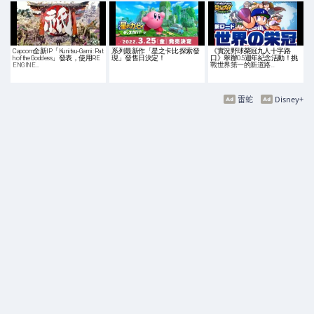
Capcom全新IP「Kunitsu-Gami: Pat
系列最新作「星之卡比 探索發
《實況野球榮冠九人十字路
h of the Goddess」發表，使用RE
現」發售日決定！
口》舉辦0.5週年紀念活動！挑
ENGINE…
戰世界第一的新道路…
雷蛇
Disney+