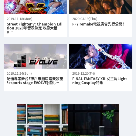
2019.11.18(Mon)
2020.03.19(Thu)
Street Fighter V: Champion Edi
FF7 remake電視廣告先行公開！
tion 2020年發表決定 收錄大量
D…
2019.11.24(Sun)
2019.12.20(Fri)
配備專業舞台！神戶市灘區電競設施
FINAL FANTASY XIII女主角Light
「esports stage EVOLVE(進化…
ning Cosplay特集