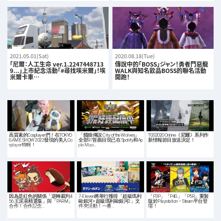
2021.05.01(Sat)
2020.08.18(Tue)
「尼爾：人工生命 ver.1.2247448713
傳說中的「BOSS」ジャン！勇者鬥惡龍
9...」上市紀念活動「#尋找埃米爾」！埃
WALK與知名飲品BOSS的聯名活動
米爾卡車…
開跑！
高質素的Cosplayer們！在TOKYO
「餓狼傳說 City of the Wolves」
TGS2020 Online《尼爾》系列作
GAME SHOW 2022發現的美人Co
全部97首曲目現已在 Spotify和Ap
新情報節目放送決定！
splayer特輯！
ple Musi…
因為是紅色的關係「逆轉裁判4
7-Eleven將舉行獲得「超級瑪利
「P3P」「P4G」「P5R」重製
56 王泥喜精選集」與「PARM」
歐銀河+ 超級瑪利歐銀河2」文
版於Playstation・Steam平台登
合作！合作記念…
件夾活動！一番…
場！