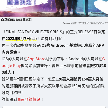
正式RELEASE日決定！
FINAL FANTASY VII EVER CRISIS公式?
「FINAL FANTASY VII EVER CRISIS」的正式RELEASE日決定
在
2023年9月7日(四)
！還有1個月呢！
再一次強調對應平台是
iOS與Android
。
基本遊玩免費
的
APP
内有課金
。
iOS的人可以在
App Store
裡予約下單、Android的人可以在
G
oogle Play
裡開始事前登錄，實際上已經
事前登錄者數突破10
0萬人！
雖然豪華報酬已經決定了，但是
120萬人突破與150萬人突破
的追加報酬
被發表了所以大家以事前登錄150萬突破的追加報
酬為目標吧！
詳細請到
事前登錄網站
！