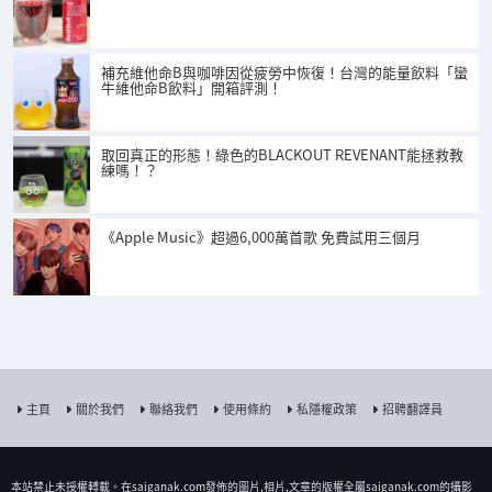
補充維他命B與咖啡因從疲勞中恢復！台灣的能量飲料「蠻
牛維他命B飲料」開箱評測！
取回真正的形態！綠色的BLACKOUT REVENANT能拯救教
練嗎！？
《Apple Music》超過6,000萬首歌 免費試用三個月
主頁
關於我們
聯絡我們
使用條約
私隱權政策
招聘翻譯員
本站禁止未授權𨍭載。在saiganak.com發佈的圖片,相片,文章的版權全屬saiganak.com的攝影