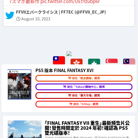
7スマホ最新作
pic.twitter.com/UEtYzubp6r
— FFVIIエバークライシス | FF7EC (@FFVII_EC_JP)
August 10, 2023
PS5 版本 FINAL FANTASY XVI
前往「蝦皮購物」購買
前往「Yahoo!購物中心」購買
前往「樂天市場」購買
前往「friDay」購買
「FINAL FANTASY VII 重生」最新預告片公
開！發售時間定於 2024 年初！確認為 PS5
雙光碟版本！
「FINAL FANTASY VII 重生（Rebirth）」是「FINAL FANTASY VII 重