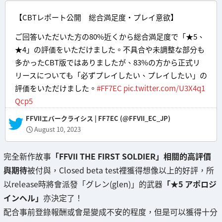
【CBTレポート公開 総合満足度・プレイ意欲】
ご回答いただいた方の80%近くから総合満足度で「★5、
★4」の評価をいただけました。不具合や未調整な部分も
多かったCBT版ではありましたが、83%の方から正式リ
リースについても「必ずプレイしたい、プレイしたい」の
評価をいただけました。
#FF7EC
pic.twitter.com/U3X4q1
Qcp5
— FFVIIエバークライシス | FF7EC (@FFVII_EC_JP)
August 10, 2023
完全新作故事
「FFVII THE FIRST SOLDIER」相關的高評價
與期待
被付與，Closed beta test裡獲得想像以上的好評，所
以release時將會派發「グレン(glen)」的武器
「★5 アポロジ
インヘル」
亦決定了！
配合事前登錄報酬或會是變成不安的程度，但是可以獲得十分