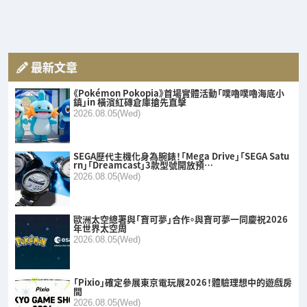
最新文章
《Pokémon Pokopia》首場實體活動「噗嚕噗嚕海底小
鎮」in 橫濱紅磚倉庫搶先直擊
2026.08.05(Wed)
SEGA歷代主機化身為腕錶！「Mega Drive」「SEGA Satu
rn」「Dreamcast」3款型號開放預…
2026.08.05(Wed)
歐洲太空總署與「寶可夢」合作。與寶可夢一同慶祝2026
年世界太空周
2026.08.05(Wed)
「Pixio」確定參展東京電玩展2026！體驗理想中的遊戲房
間
2026.08.05(Wed)