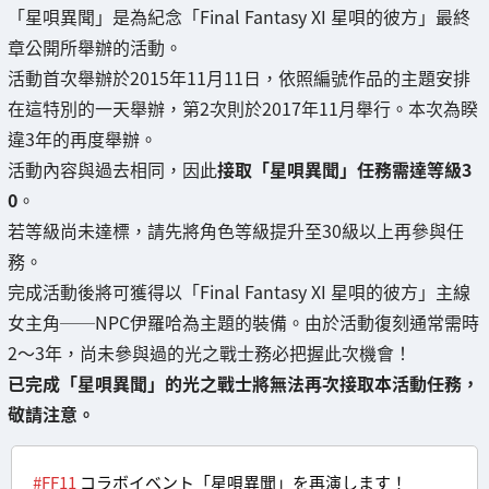
「星唄異聞」是為紀念「Final Fantasy XI 星唄的彼方」最終
章公開所舉辦的活動。
活動首次舉辦於2015年11月11日，依照編號作品的主題安排
在這特別的一天舉辦，第2次則於2017年11月舉行。本次為睽
違3年的再度舉辦。
活動內容與過去相同，因此
接取「星唄異聞」任務需達等級3
0
。
若等級尚未達標，請先將角色等級提升至30級以上再參與任
務。
完成活動後將可獲得以「Final Fantasy XI 星唄的彼方」主線
女主角──NPC伊羅哈為主題的裝備。由於活動復刻通常需時
2～3年，尚未參與過的光之戰士務必把握此次機會！
已完成「星唄異聞」的光之戰士將無法再次接取本活動任務，
敬請注意。
#FF11
コラボイベント「星唄異聞」を再演します！