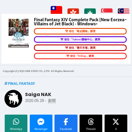
Final Fantasy XIV Complete Pack [New Eorzea~
Villains of Jet Black] - Windows。
前往「蝦皮購物」購買
前往「Yahoo!購物中心」購買
前往「樂天市場」購買
前往「friDay」購買
Copyright (C) SQUARE ENIX CO., LTD. All Rights Reserved.
FINAL FANTASY
Saiga NAK
-
2020.05.28
新聞
WhatsApp
Messenger
Facebook
Threads
X