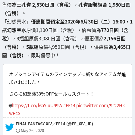
售價為
王孔雀 2,530日圓（含稅）
，
孔雀服裝組合 1,980日圓
（含稅）
。
「幻想藥水」
優惠期間預定至2020年6月30日（二）16:00
，
1
瓶幻想藥水
原價1,100日圓（含稅），優惠價為
770日圓（含
稅）
，
3瓶組
原價3,080日圓（含稅），優惠價為
2,156日圓
（含稅）
，
5瓶組
原價4,950日圓（含稅），優惠價為
3,465日
圓（含稅）
，限時優惠中！
オプションアイテムのラインナップに新たなアイテムが追
加されました。
さらに幻想薬30％OFFセールもスタート！
🌐
https://t.co/f6aYiuU99W
#FF14
pic.twitter.com/9r22Hk
wEcS
— FINAL FANTASY XIV／FF14 (@FF_XIV_JP)
May 26, 2020