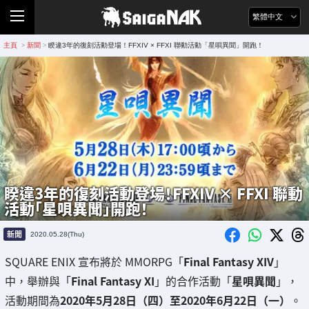
繁體中文
主頁
新聞
睽違3年的復刻活動登場！FFXIV × FFXI 聯動活動「星唄異聞」開跑！
>
>
睽違3年的復刻活動登場！FFXIV × FFXI 聯動
活動「星唄異聞」開跑！
新聞
2020.05.28(Thu)
SQUARE ENIX 宣布將於 MMORPG「
Final Fantasy XIV
」
中，舉辦與「
Final Fantasy XI
」的合作活動「
星唄異聞
」，
活動期間為
2020年5月28日（四）至2020年6月22日（一）
。