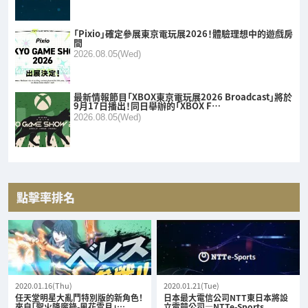
「Pixio」確定參展東京電玩展2026！體驗理想中的遊戲房
間
2026.08.05(Wed)
最新情報節目「XBOX東京電玩展2026 Broadcast」將於
9月17日播出！同日舉辦的「XBOX F…
2026.08.05(Wed)
點擊率排名
2020.01.16(Thu)
2020.01.21(Tue)
任天堂明星大亂鬥特別版的新角色！
日本最大電信公司NTT東日本將設
來自「聖火降魔錄-風花雪月」…
立電競公司—NTTe-Sports