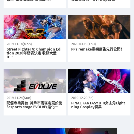
2019.11.18(Mon)
2020.03.19(Thu)
Street Fighter V: Champion Edi
FF7 remake電視廣告先行公開！
tion 2020年發表決定 收錄大量
D…
2019.11.24(Sun)
2019.12.20(Fri)
配備專業舞台！神戶市灘區電競設施
FINAL FANTASY XIII女主角Light
「esports stage EVOLVE(進化…
ning Cosplay特集