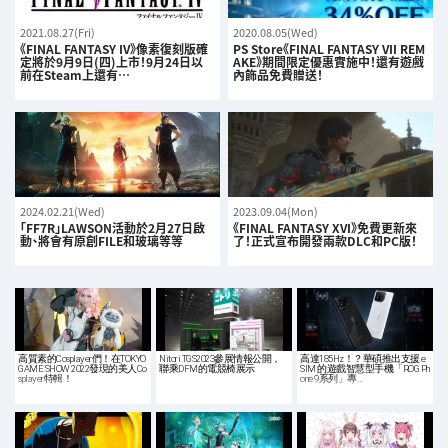
2021.08.27(Fri)
2020.08.05(Wed)
《FINAL FANTASY IV》像素復刻版確
PS Store《FINAL FANTASY VII REM
定將於9月9日(四)上市！9月24日以
AKE》期間限定優惠實施中！還有遊戲
前在Steam上還有…
內飾品免費贈送！
2024.02.21(Wed)
2023.09.04(Mon)
「FF7R」LAWSON活動於2月27日啟
《FINAL FANTASY XVI》免費更新來
動、將會有原創FILE和玻璃等等
了！正式宣布開發兩款DLC和PC版！
高質素的Cosplayer們！在TOKYO
Nitori TGS2023參展情報公開，
高達185Hz！？華碩推出支援 e
GAME SHOW 2022發現的美人Co
聯乘DFM的電競椅展示
SIM 的遊戲智慧型手機「ROG Ph
splayer特輯！
one 9系列」專…