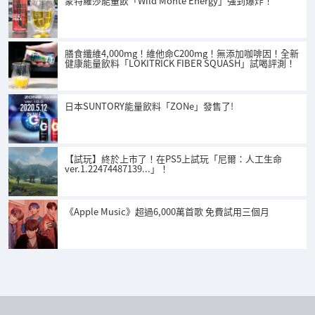
蒙特羅莎能量飲「Wild Monte Energy」強到爆炸！
膳食纖維4,000mg！維他命C200mg！無添加咖啡因！全新
健康能量飲料「LOKITRICK FIBER SQUASH」試喝評測！
日本SUNTORY能量飲料「ZONe」發售了!
【試玩】終於上市了！在PS5上試玩「尼爾：人工生命
ver.1.22474487139...」！
《Apple Music》超過6,000萬首歌 免費試用三個月