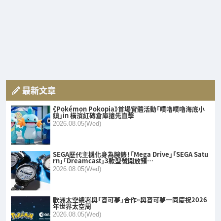
最新文章
《Pokémon Pokopia》首場實體活動「噗嚕噗嚕海底小
鎮」in 橫濱紅磚倉庫搶先直擊
2026.08.05(Wed)
SEGA歷代主機化身為腕錶！「Mega Drive」「SEGA Satu
rn」「Dreamcast」3款型號開放預…
2026.08.05(Wed)
歐洲太空總署與「寶可夢」合作。與寶可夢一同慶祝2026
年世界太空周
2026.08.05(Wed)