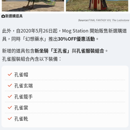
新選購道具
FINAL FANTASY XIV, The Lodestone
此外，自2020年5月26日起，Mog Station 開始販售新選購道
具，同時「幻想藥水」推出
30％OFF優惠活動
。
新增的道具包含
新坐騎「王孔雀」
與
孔雀服裝組合
。
孔雀服裝組合內含以下裝備：
孔雀帽
孔雀玄端
孔雀籠手
孔雀裳
孔雀靴