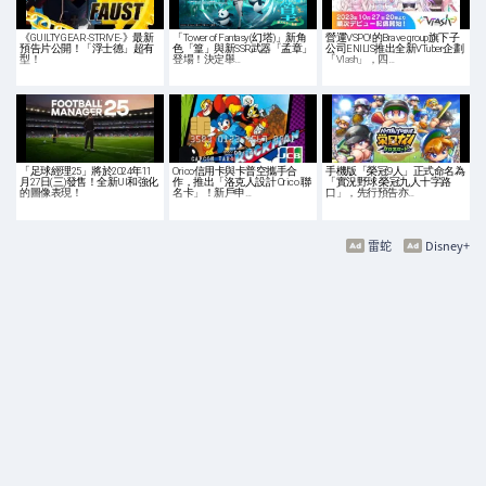
《GUILTY GEAR -STRIVE-》最新
「Tower of Fantasy(幻塔)」新角
營運VSPO!的Brave group旗下子
預告片公開！「浮士德」超有
色「篁」與新SSR武器「孟章」
公司ENILIS推出全新VTuber企劃
型！
登場！決定舉…
「Vlash」，四…
「足球經理25」將於2024年11
Orico信用卡與卡普空攜手合
手機版「榮冠9人」正式命名為
月27日(三)發售！全新UI和強化
作，推出「洛克人設計 Orico 聯
「實況野球 榮冠九人十字路
的圖像表現！
名卡」！新戶申…
口」，先行預告亦…
雷蛇
Disney+