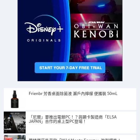
Frienbr 芳香桌面除菌液 瀨戶內檸檬 便攜裝 50mL
「尼爾」要推出電競PC！？與顯卡製造商「ELSA
JAPAN」合作的桌上型PC登場！