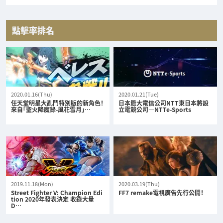
點擊率排名
2020.01.16(Thu)
2020.01.21(Tue)
任天堂明星大亂鬥特別版的新角色！
日本最大電信公司NTT東日本將設
來自「聖火降魔錄-風花雪月」…
立電競公司—NTTe-Sports
2019.11.18(Mon)
2020.03.19(Thu)
Street Fighter V: Champion Edi
FF7 remake電視廣告先行公開！
tion 2020年發表決定 收錄大量
D…