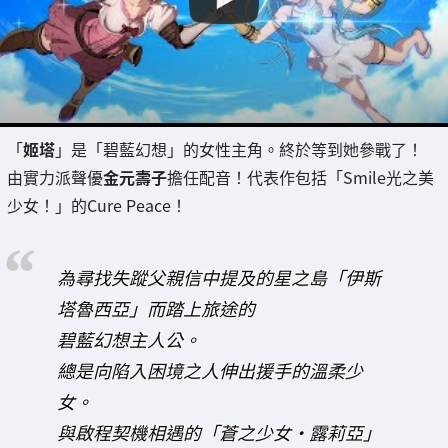
「
姬塔
」是「碧藍幻想」的女性主角。終於等到她參戰了！
由實力派聲優
金元壽子
擔任配音！代表作包括「Smile光之美
少女！」的Cure Peace！
為尋找失蹤父親信中提及的星之島「伊斯
塔魯西亞」而踏上旅途的
碧藍幻想主人公。
總是向陷入困境之人伸出援手的溫柔少
女。
與啟程契機相遇的「蒼之少女·露莉亞」