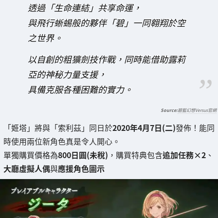
透過「生命連結」共享命運，
與飛行蜥蜴般的夥伴「碧」一同翱翔於空
之世界。
以自創的粗獷劍技作戰，同時能借助露莉
亞的神秘力量支援，
具備克服各種困難的實力。
碧藍幻想Versus官網
「姬塔」將與「索利茲」同日於
2020年4月7日(二)
發佈！能同
時使用兩位新角色真是令人開心。
單獨購買價格為
800日圓(未稅)
，購買特典包含
追加任務×2
、
大廳虛擬人偶
與
應援角色圖示