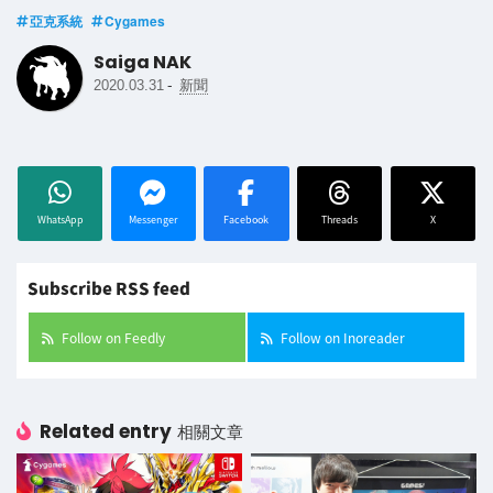
亞克系統
Cygames
Saiga NAK
-
2020.03.31
新聞
WhatsApp
Messenger
Facebook
Threads
X
Subscribe RSS feed
Follow on Feedly
Follow on Inoreader
Related entry
相關文章