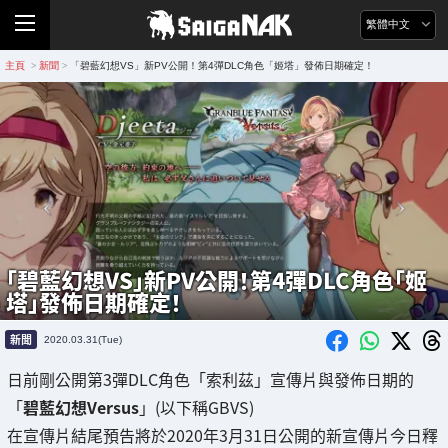
繁體中文
主頁
新聞
「碧藍幻想VS」新PV公開！第4彈DLC角色「姬塔」發佈日期確定！
>
>
「碧藍幻想VS」新PV公開！第4彈DLC角色「姬
塔」發佈日期確定！
新聞
2020.03.31(Tue)
日前剛公開第3彈DLC角色「索利茲」宣傳片與發佈日期的
「
碧藍幻想Versus
」(以下稱GBVS)
在宣傳片結尾預告將於2020年3月31日公開的新宣傳片今日釋