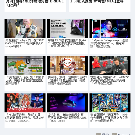
月9日開幕！第1彈新增角色「BRIDGE
2.30正式推出！新角色「MEG」登場
T」出場！
高質素的Cosplayer們！在TOKYO
華碩(ASUS)發表對應第12代Intel
「Mynavie College～esports全國
GAME SHOW 2022發現的美人Co
Core處理器的電競水冷主機板
大学錦標賽2024～」確定舉
splayer特輯！
「ROG MAXIMUS…
辦！現已受理報…
「快打旋風6」的可愛「布蘭卡
壽司郎、京樽、迴轉壽司三崎X
“充分運用AI”搭載GeForce RTX 50
玩偶」將在卡普空直營娛樂設
《原神》聯名活動登場！推出
系列的筆記型電腦正式亮相
施中登場！
附贈周邊的限定菜…
「MSI筆記型電腦…
「KFC隨手炸雞」於3月11日
左右對稱、有線/無線雙對應、
龍族拼圖與「鋼彈系列」首次
(三)起數量限定發售。品牌大使
可客製化高性能電競滑鼠 ASUS
合作舉辦！可獲得壓克力立牌
由Enako、JESSICA…
「ROG Pugio II」
的Twitter活動進行…