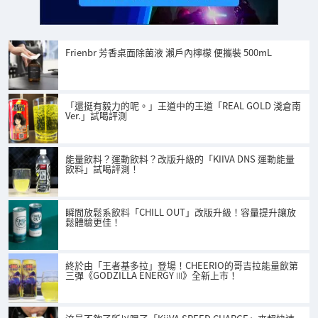
Frienbr 芳香桌面除菌液 瀨戶內檸檬 便攜裝 500mL
「還挺有毅力的呢。」王道中的王道「REAL GOLD 淺倉南
Ver.」試喝評測
能量飲料？運動飲料？改版升級的「KIIVA DNS 運動能量
飲料」試喝評測！
瞬間放鬆系飲料「CHILL OUT」改版升級！容量提升讓放
鬆體驗更佳！
終於由「王者基多拉」登場！CHEERIO的哥吉拉能量飲第
三彈《GODZILLA ENERGY Ⅲ》全新上市！