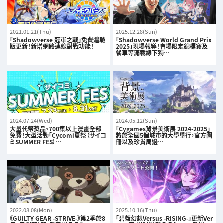
2021.01.21(Thu)
2025.12.28(Sun)
「Shadowverse 冠軍之戰」免費體驗
「Shadowverse World Grand Prix
版更新！新增網路連線對戰功能！
2025」現場報導！會場限定錦標賽及
餐車等滿載線下獨…
2024.07.24(Wed)
2024.05.12(Sun)
大量代幣獎品、700集以上漫畫全部
「Cygames背景美術展 2024-2025」
免費！大型活動「Cycomi夏祭（サイコ
將於全國5個城市的大學舉行，官方圖
ミSUMMER FES）…
冊以及珍貴周邊…
2022.08.08(Mon)
2025.10.16(Thu)
《GUILTY GEAR -STRIVE-》第2季於8
「碧藍幻想Versus -RISING-」更新Ver