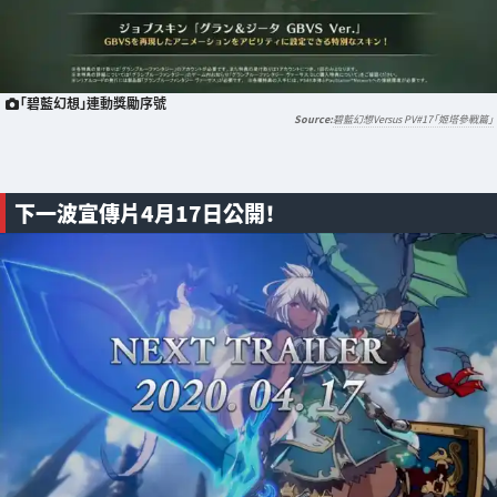
「碧藍幻想」連動獎勵序號
碧藍幻想Versus PV#17「姬塔參戰篇」
下一波宣傳片4月17日公開！