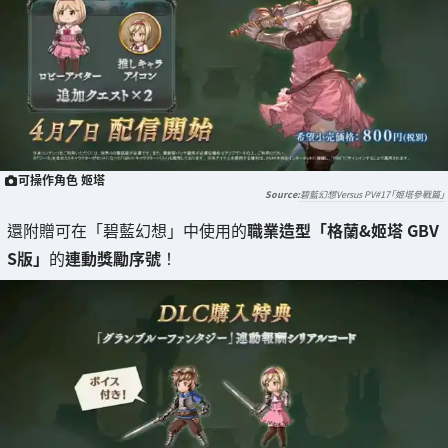
可操作角色 姬塔
碧藍幻想Versus PV#17「姬塔參戰篇」
還附贈可在「碧藍幻想」中使用的
職業造型「格蘭&姬塔 GBV
S版」
的
連動獎勵序號
！