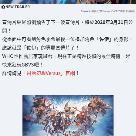
NEW TRAILER
碧藍幻想Versus PV#17「姬塔參戰篇」
宣傳片結尾照例預告了下一波宣傳片，將於
2020年3月31日
公
開！
從畫面中可看到角色季票最後一位追加角色「
佐伊
」的身影，
應該就是「佐伊」的專屬宣傳片了！
WHO也推薦居家玩遊戲，現在正是精進技術的最佳時機，趕
快來狂玩GBVS吧！
詳情請見
「碧藍幻想Versus」官網
！