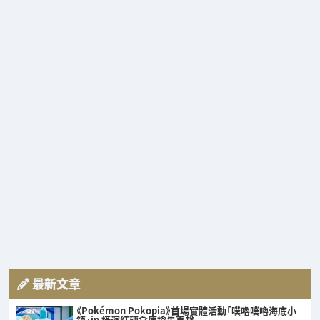
最新文章
《Pokémon Pokopia》首場實體活動「噗嚕噗嚕海底小
鎮」in 橫濱紅磚倉庫搶先直擊