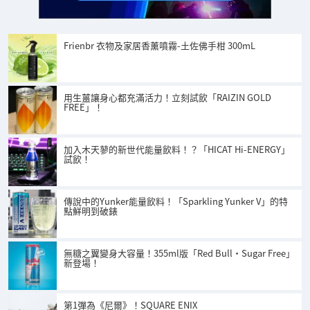
Frienbr 衣物及家居香薰噴霧-土佐佛手柑 300mL
用生薑讓身心都充滿活力！立刻試飲「RAIZIN GOLD
FREE」！
加入木天蓼的新世代能量飲料！？「HICAT Hi-ENERGY」
試飲！
傳說中的Yunker能量飲料！「Sparkling Yunker V」的特
點鮮明到破錶
無糖之翼變身大容量！355ml版「Red Bull・Sugar Free」
新登場！
第1彈為《尼爾》！SQUARE ENIX