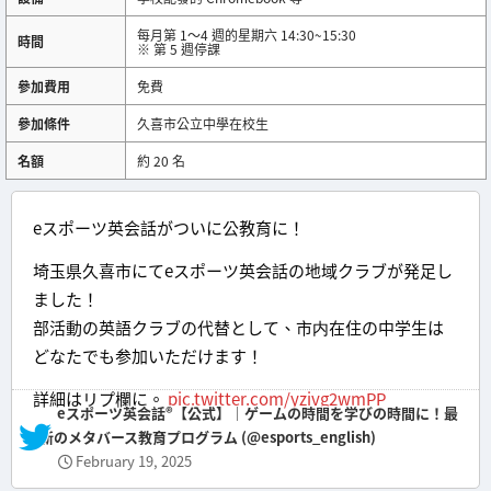
每月第 1～4 週的星期六 14:30~15:30
時間
※ 第 5 週停課
參加費用
免費
參加條件
久喜市公立中學在校生
名額
約 20 名
eスポーツ英会話がついに公教育に！
埼玉県久喜市にてeスポーツ英会話の地域クラブが発足し
ました！
部活動の英語クラブの代替として、市内在住の中学生は
どなたでも参加いただけます！
詳細はリプ欄に。
pic.twitter.com/yzivg2wmPP
— eスポーツ英会話®︎【公式】｜ゲームの時間を学びの時間に！最
新のメタバース教育プログラム (@esports_english)
February 19, 2025