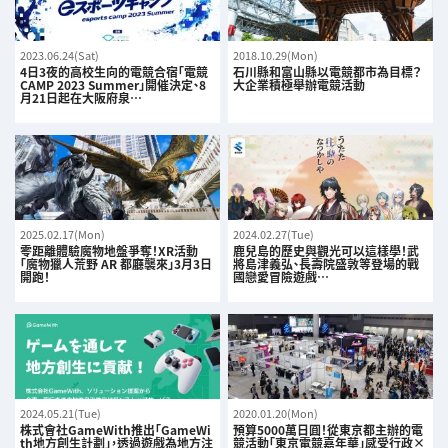
2023.06.24(Sat)
2018.10.29(Mon)
4日3夜的高校生向的電競合宿「電競
石川縣和富山縣以電競都市為目標？
CAMP 2023 Summer」開催決定、8
大企業積極舉辦電競活動
月21日起在大阪府泉…
2025.02.17(Mon)
2024.02.27(Tue)
零距離體驗魔物地盤爭奪！XR活動
鹿兒島的歷史與觀光可以這樣學！武
「魔物獵人荒野 AR 都廳襲來」3月3日
將島津義弘、長壽院盛敦等登場的戰
開跑！
國戀愛冒險遊戲…
2024.05.21(Tue)
2020.01.20(Mon)
株式會社GameWith推出「GameWi
預算5000萬日圓！從東京都主辦的電
th地方創生計劃」，透過遊戲為地方注
競活動「東京電競嘉年華」感受行政×