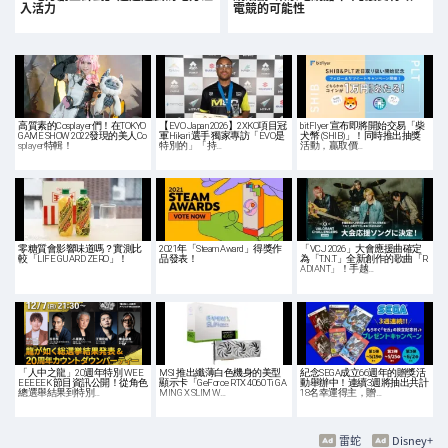
入活力
電競的可能性
高質素的Cosplayer們！在TOKYO
【EVO Japan 2026】2XKO項目冠
bitFlyer 宣布即將開始交易「柴
GAME SHOW 2022發現的美人Co
軍Hikari選手 獨家專訪「EVO是
犬幣 (SHIB)」！同時推出抽獎
splayer特輯！
特別的」「持…
活動，贏取價…
零糖質會影響味道嗎？實測比
2021年「Steam Award」得獎作
「VCJ 2026」大會應援曲確定
較「LIFE GUARD ZERO」！
品發表！
為「T.N.T」全新創作的歌曲「R
ADIANT」！手越…
「人中之龍」20週年特別 WEE
MSI 推出纖薄白色機身的美型
紀念SEGA成立66週年的贈獎活
EEEEEK 節目資訊公開！從角色
顯示卡「GeForce RTX 4060 Ti GA
動舉辦中！連續3週將抽出共計
總選舉結果到特別…
MING X SLIM W…
18名幸運得主，贈…
雷蛇
Disney+