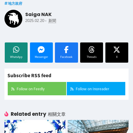
地方政府
Saiga NAK
-
2025.02.20
新聞
WhatsApp
Messenger
Facebook
Threads
X
Subscribe RSS feed
Follow on Feedly
Follow on Inoreader
Related entry
相關文章