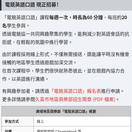
電競英語口語 現正招募！
「電競英語口語」課程
每週一次，時長為60 分鐘
，每班約
20
名
學生參與。
透過電競這一共同興趣聚集的學生，能夠減少對英語會話的抗
拒感，在輕鬆的氛圍中進行學習。
由於課程採用線上形式，不僅無需接送，還能讓平時沒有機會
接觸的地區學生透過遊戲加深交流。
在首次課程中，學生們很快就熟悉彼此，並在遊戲內協力合
作，以英語進行溝通。
有興趣參加者，請透過
「電競英語口語」報名表
進行申請。
更多詳情請參閱
久喜市地區俱樂部招生簡章 (PDF 檔案)
。
廣域地區俱樂部「電競英語口語」概要
參加方式
線上
設備
學校配發的 Chromebook 等