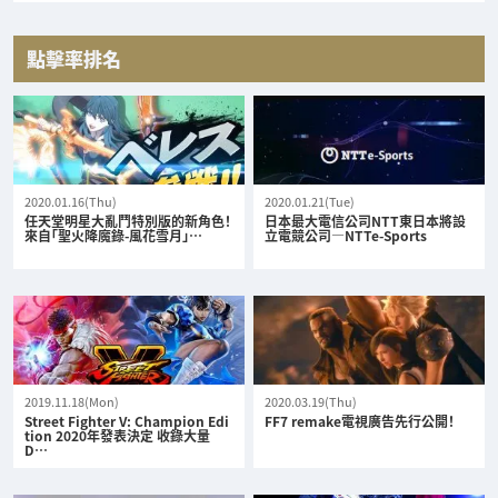
點擊率排名
2020.01.16(Thu)
2020.01.21(Tue)
任天堂明星大亂鬥特別版的新角色！
日本最大電信公司NTT東日本將設
來自「聖火降魔錄-風花雪月」…
立電競公司—NTTe-Sports
2019.11.18(Mon)
2020.03.19(Thu)
Street Fighter V: Champion Edi
FF7 remake電視廣告先行公開！
tion 2020年發表決定 收錄大量
D…