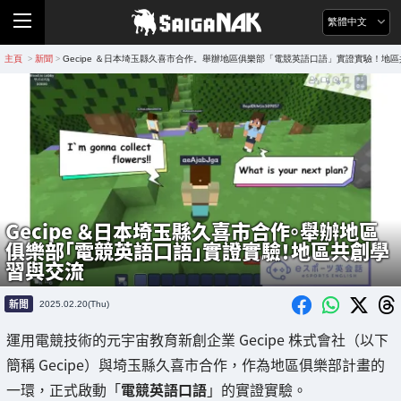
繁體中文
主頁
新聞
Gecipe ＆日本埼玉縣久喜市合作。舉辦地區俱樂部「電競英語口語」實證實驗！地
>
>
Gecipe ＆日本埼玉縣久喜市合作。舉辦地區
俱樂部「電競英語口語」實證實驗！地區共創學
習與交流
新聞
2025.02.20(Thu)
運用電競技術的元宇宙教育新創企業 Gecipe 株式會社（以下
簡稱 Gecipe）與埼玉縣久喜市合作，作為地區俱樂部計畫的
一環，正式啟動「
電競英語口語
」的實證實驗。