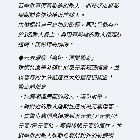
若附近有帶有影標的敵人，則在施展謎影
突刺前會快速接近該敵人。
由琳妮特自己施加的影標，同時只能存在
於1名敵人身上。與帶有影標的敵人距離過
遠時，該影標將解除。
◆元素爆發「魔術・運變驚奇」
琳妮特高舉斗篷造成風元素範圍傷害，並
以驚奇的手法創造巨大的驚奇貓貓盒！
驚奇貓貓盒
・持續嘲諷周圍的敵人，吸引攻擊。
・對附近的敵人週期性造成風元素傷害。
・當驚奇貓貓盒接觸到水元素/火元素/冰
元素/雷元素時，獲得接觸元素的屬性，並
對附近的敵人週期性發射額外的彩練術