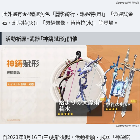
PR TIMES
此外還有★4精選角色「麗影綺行・琳妮特(風)」「命運試金
石・班尼特(火)」「閃耀偶像・芭芭拉(水)」等登場。
活動祈願・武器「神鑄賦形」開催
PR TIMES
自2023年8月16日(三)更新後起，活動祈願・武器「神鑄賦