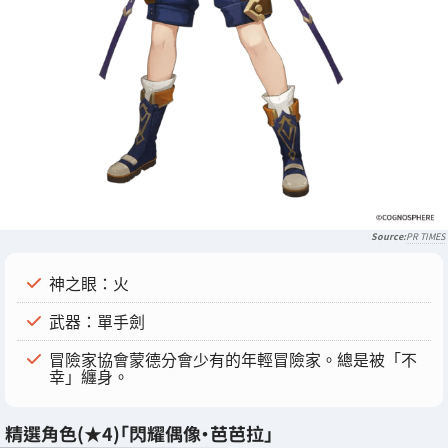
PR TIMES
神之眼：火
武器：單手劍
冒險家協會蒙德分會少有的年輕冒險家。總是被「不
幸」纏身。
精選角色(★4)「閃耀偶像・芭芭拉」