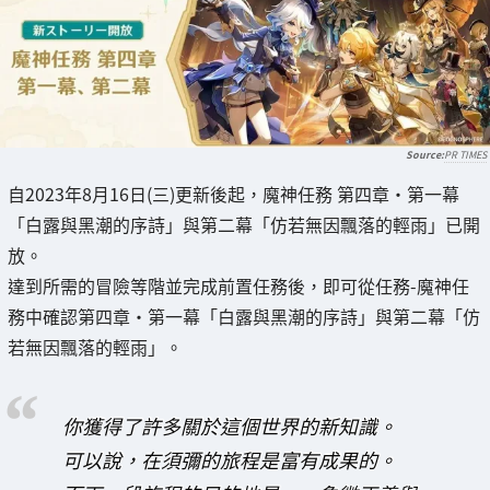
PR TIMES
自2023年8月16日(三)更新後起，魔神任務 第四章・第一幕
「白露與黑潮的序詩」與第二幕「仿若無因飄落的輕雨」已開
放。
達到所需的冒險等階並完成前置任務後，即可從任務-魔神任
務中確認第四章・第一幕「白露與黑潮的序詩」與第二幕「仿
若無因飄落的輕雨」。
你獲得了許多關於這個世界的新知識。
可以說，在須彌的旅程是富有成果的。