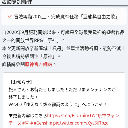
活動參加條件
冒險等階20以上、完成魔神任務「巨龍與自由之歌」
自2020年9月服務開始以來，可說是全球最受歡迎的遊戲作品
之一的開放世界RPG「原神」。
本次更新開放了新區域「楓丹」並舉辦活動祈願，氣勢不減！
今後也請持續關注「原神」。
詳情請參閱
原神官方網站
。
【お知らせ】
旅人さん、お待たせしました！ただいまメンテナンスが
終了しました。
Ver.4.0「ゆえなく煙る霧雨のように」へようこそ！
▼更新内容はこちら
https://t.co/ELUrpirvTW
#原神フォン
テーヌ
#原神
#Genshin
pic.twitter.com/vXya607bzq