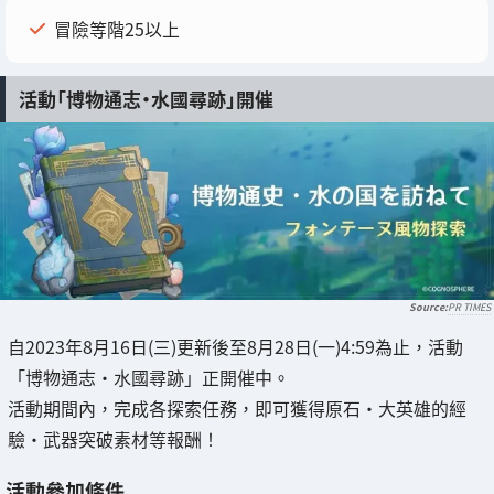
冒險等階25以上
活動「博物通志・水國尋跡」開催
PR TIMES
自2023年8月16日(三)更新後至8月28日(一)4:59為止，活動
「博物通志・水國尋跡」正開催中。
活動期間內，完成各探索任務，即可獲得原石・大英雄的經
驗・武器突破素材等報酬！
活動參加條件