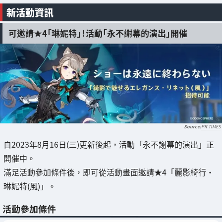
新活動資訊
可邀請★4「琳妮特」！活動「永不謝幕的演出」開催
PR TIMES
自2023年8月16日(三)更新後起，活動「永不謝幕的演出」正
開催中。
滿足活動參加條件後，即可從活動畫面邀請★4「麗影綺行・
琳妮特(風)」。
活動參加條件