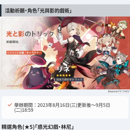
活動祈願・角色「光與影的戲術」
PR TIMES
舉辦期間：2023年8月16日(三)更新後～9月5日
(二)18:59
精選角色(★5)「惑光幻戲・林尼」