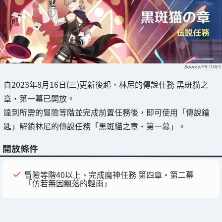
PR TIMES
自2023年8月16日(三)更新後起，林尼的傳說任務 黑斑貓之
章・第一幕已開放。
達到所需的冒險等階並完成前置任務後，即可使用「傳說鑰
匙」解鎖林尼的傳說任務「黑斑貓之章・第一幕」。
開放條件
冒險等階40以上、完成魔神任務 第四章・第二幕
「仿若無因飄落的輕雨」