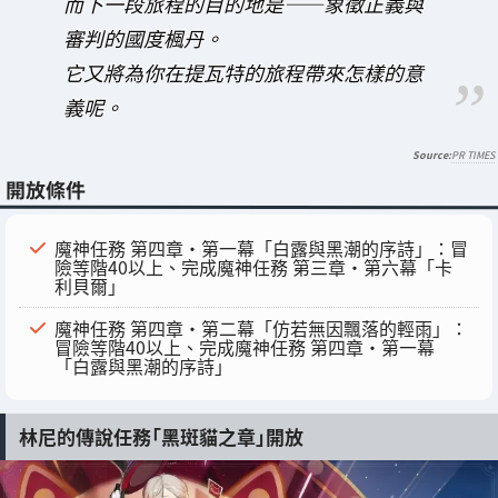
而下一段旅程的目的地是——象徵正義與
審判的國度楓丹。
它又將為你在提瓦特的旅程帶來怎樣的意
義呢。
PR TIMES
開放條件
魔神任務 第四章・第一幕「白露與黑潮的序詩」：冒
險等階40以上、完成魔神任務 第三章・第六幕「卡
利貝爾」
魔神任務 第四章・第二幕「仿若無因飄落的輕雨」：
冒險等階40以上、完成魔神任務 第四章・第一幕
「白露與黑潮的序詩」
林尼的傳說任務「黑斑貓之章」開放