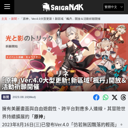
繁體中文
主頁
新聞
「原神」Ver.4.0大型更新！新區域「楓丹」開放＆活動祈願開催
>
>
「原神」Ver.4.0大型更新！新區域「楓丹」開放＆
活動祈願開催
新聞
2023.08.16(Wed)
擁有美麗畫面與自由遊戲性、跨平台對應多人連線，其冒險世
界持續擴展的「
原神
」
2023年8月16日(三)已發布Ver.4.0「仿若無因飄落的輕雨」。