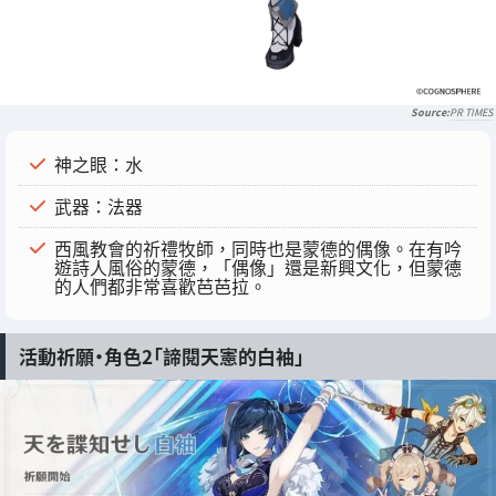
PR TIMES
神之眼：水
武器：法器
西風教會的祈禮牧師，同時也是蒙德的偶像。在有吟
遊詩人風俗的蒙德，「偶像」還是新興文化，但蒙德
的人們都非常喜歡芭芭拉。
活動祈願・角色2「諦閱天憲的白袖」