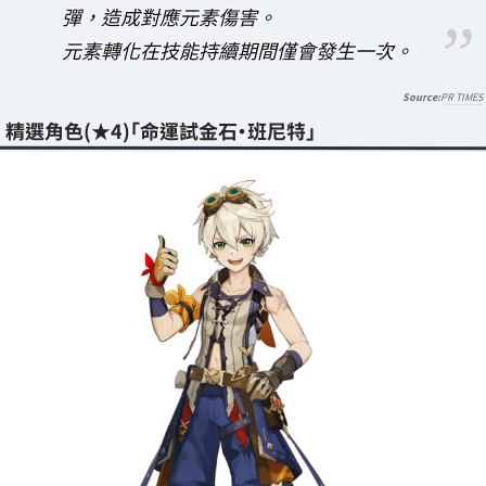
彈，造成對應元素傷害。
元素轉化在技能持續期間僅會發生一次。
PR TIMES
精選角色(★4)「命運試金石・班尼特」