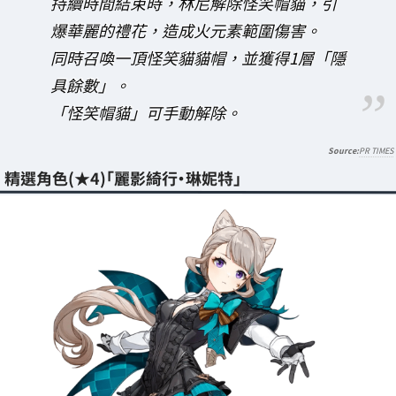
持續時間結束時，林尼解除怪笑帽貓，引
爆華麗的禮花，造成火元素範圍傷害。
同時召喚一頂怪笑貓貓帽，並獲得1層「隱
具餘數」。
「怪笑帽貓」可手動解除。
PR TIMES
精選角色(★4)「麗影綺行・琳妮特」