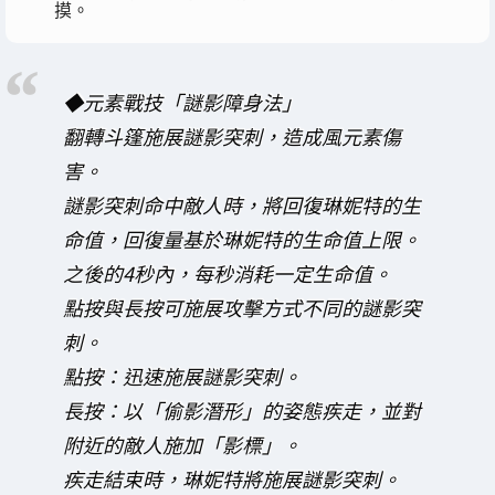
摸。
◆元素戰技「謎影障身法」
翻轉斗篷施展謎影突刺，造成風元素傷
害。
謎影突刺命中敵人時，將回復琳妮特的生
命值，回復量基於琳妮特的生命值上限。
之後的4秒內，每秒消耗一定生命值。
點按與長按可施展攻擊方式不同的謎影突
刺。
點按：迅速施展謎影突刺。
長按：以「偷影潛形」的姿態疾走，並對
附近的敵人施加「影標」。
疾走結束時，琳妮特將施展謎影突刺。