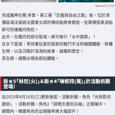
PR TIMES
完成魔神任務 序章・第三幕「巨龍與自由之歌」後，位於須
彌區域法留納法寶東北部的傳送點將會開放，從那裡搭乘浪船
即可到達楓丹附近。
此外，在楓丹的部分區域，將可進行「水中探索」！
在水下區域，等待著玩家的是新的戰鬥手法和機關體驗、新種
生物，以及沉睡於深海的故事、謎團和歷史。
其全貌，請務必親自遊玩體驗。
新★5「林尼(火)」＆新★4「琳妮特(風)」於活動祈願
登場！
自2023年8月16日(三)更新後起，活動祈願・角色「光與影的
戲術」、活動祈願・角色2「諦閱天憲的白袖」正開催中。
期間內，精選角色的出現機率將大幅提升！