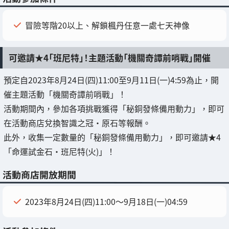
冒險等階20以上、解鎖楓丹任意一處七天神像
可邀請★4「班尼特」！主題活動「機關奇譚前哨戰」開催
預定自2023年8月24日(四)11:00至9月11日(一)4:59為止，開
催主題活動「機關奇譚前哨戰」！
活動期間內，參加各項挑戰獲得「秘銅發條備用動力」，即可
在活動商店兌換智識之冠・原石等報酬。
此外，收集一定數量的「秘銅發條備用動力」，即可邀請★4
「命運試金石・班尼特(火)」！
活動商店開放期間
2023年8月24日(四)11:00〜9月18日(一)04:59