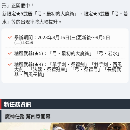
形」正開催中！
新限定★5武器「弓・最初的大魔術」、限定★5武器「弓・若
水」等的出現率將大幅提升。
舉辦期間：2023年8月16日(三)更新後〜9月5日
(二)18:59
精選武器(★5)：「弓・最初的大魔術」「弓・若水」
精選武器(★4)：「單手劍・祭禮劍」「雙手劍・西風
大劍」「法器・祭禮殘章」「弓・祭禮弓」「長柄武
器・西風長槍」
新任務資訊
魔神任務 第四章開幕