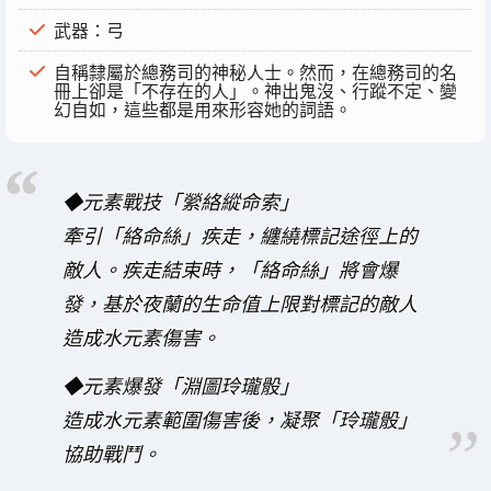
武器：弓
自稱隸屬於總務司的神秘人士。然而，在總務司的名
冊上卻是「不存在的人」。神出鬼沒、行蹤不定、變
幻自如，這些都是用來形容她的詞語。
◆元素戰技「縈絡縱命索」
牽引「絡命絲」疾走，纏繞標記途徑上的
敵人。疾走結束時，「絡命絲」將會爆
發，基於夜蘭的生命值上限對標記的敵人
造成水元素傷害。
◆元素爆發「淵圖玲瓏骰」
造成水元素範圍傷害後，凝聚「玲瓏骰」
協助戰鬥。