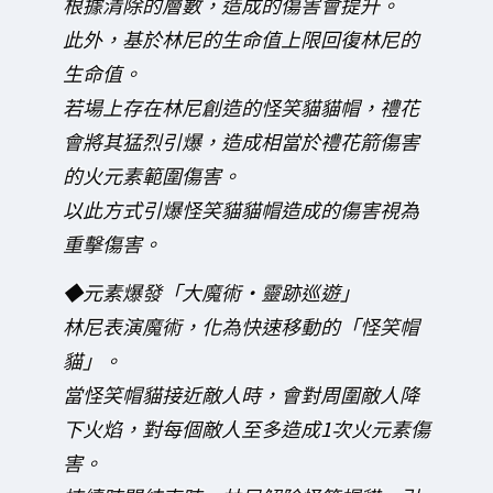
根據清除的層數，造成的傷害會提升。
此外，基於林尼的生命值上限回復林尼的
生命值。
若場上存在林尼創造的怪笑貓貓帽，禮花
會將其猛烈引爆，造成相當於禮花箭傷害
的火元素範圍傷害。
以此方式引爆怪笑貓貓帽造成的傷害視為
重擊傷害。
◆元素爆發「大魔術・靈跡巡遊」
林尼表演魔術，化為快速移動的「怪笑帽
貓」。
當怪笑帽貓接近敵人時，會對周圍敵人降
下火焰，對每個敵人至多造成1次火元素傷
害。