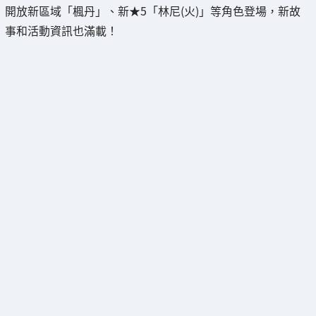
開放新區域「楓丹」、新★5「林尼(火)」等角色登場，新故
事和活動資訊也滿載！