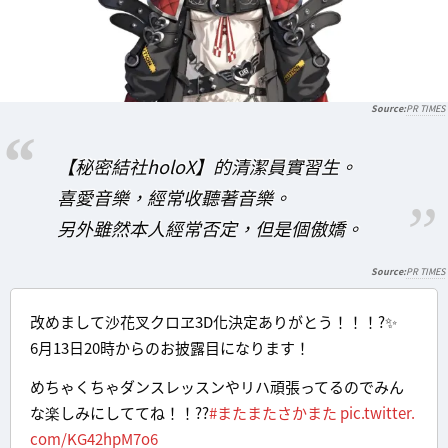
PR TIMES
【秘密結社holoX】的清潔員實習生。
喜愛音樂，經常收聽著音樂。
另外雖然本人經常否定，但是個傲嬌。
PR TIMES
改めまして沙花叉クロヱ3D化決定ありがとう！！！?✨
6月13日20時からのお披露目になります！
めちゃくちゃダンスレッスンやリハ頑張ってるのでみん
な楽しみにしててね！！??
#またまたさかまた
pic.twitter.
com/KG42hpM7o6