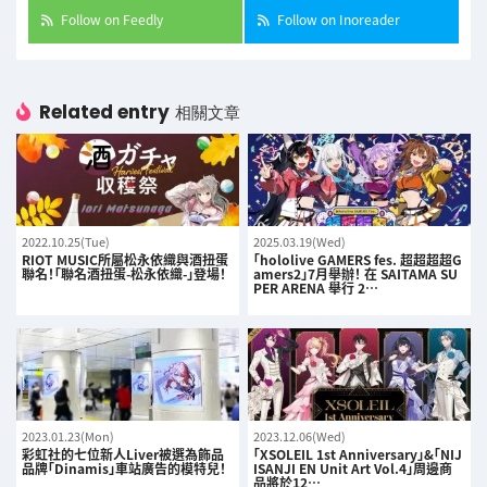
Follow on Feedly
Follow on Inoreader
Related entry
相關文章
2022.10.25(Tue)
2025.03.19(Wed)
RIOT MUSIC所屬松永依織與酒扭蛋
「hololive GAMERS fes. 超超超超G
聯名！「聯名酒扭蛋-松永依織-」登場！
amers2」7月舉辦！ 在 SAITAMA SU
PER ARENA 舉行 2…
2023.01.23(Mon)
2023.12.06(Wed)
彩虹社的七位新人Liver被選為飾品
「XSOLEIL 1st Anniversary」&「NIJ
品牌「Dinamis」車站廣告的模特兒！
ISANJI EN Unit Art Vol.4」周邊商
品將於12…