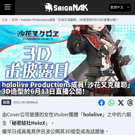
繁體中文
主頁
新聞
hololive Productions成員「沙花叉克蘿耶」3D造型於6月13日直播公開！
>
>
hololive Productions成員「沙花叉克蘿耶」
3D造型於6月13日直播公開！
新聞
2022.06.08(Wed)
由Cover公司營運的女性Vtuber團體「
hololive
」之中的六期
生「
秘密結社HoloX
」，
繼早日成員風真伊呂波公開其3D造型成為話題後，