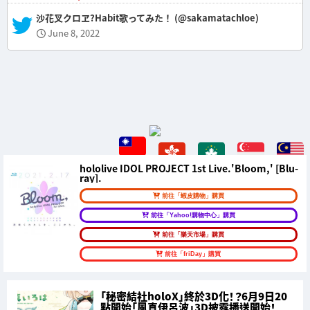
— 沙花叉クロヱ?Habit歌ってみた！ (@sakamatachloe)
June 8, 2022
hololive IDOL PROJECT 1st Live.'Bloom,' [Blu-
ray].
前往「蝦皮購物」購買
前往「Yahoo!購物中心」購買
前往「樂天市場」購買
前往「friDay」購買
「秘密結社holoX」終於3D化！？6月9日20
點開始「風真伊呂波」3D披露播送開始！