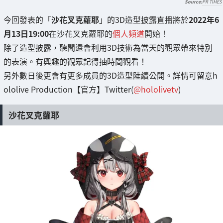
PR TIMES
今回發表的「
沙花叉克蘿耶
」的3D造型披露直播將於
2022年6
月13日19:00
在沙花叉克蘿耶的
個人頻道
開始！
除了造型披露，聽聞還會利用3D技術為當天的觀眾帶來特別
的表演。有興趣的觀眾記得抽時間觀看！
另外數日後更會有更多成員的3D造型陸續公開。詳情可留意h
ololive Production【官方】Twitter(
@hololivetv
)
沙花叉克蘿耶