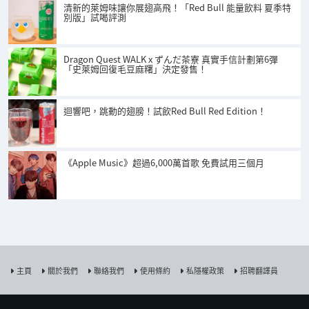
清新的萊姆味讓你展翅高飛！「Red Bull 能量飲料 夏季特
別版」試喝評測
Dragon Quest WALK x ずんだ茶寮 真實手信計劃第6彈
「史萊姆回復毛豆麻糬」決定發售！
迴響吧，跳動的翅膀！試飲Red Bull Red Edition！
《Apple Music》超過6,000萬首歌 免費試用三個月
主頁
關於我們
聯絡我們
使用條約
私隱權政策
招聘翻譯員