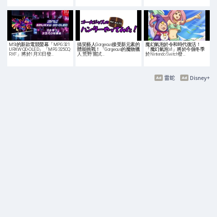
MSI的新款電競螢幕「MPG 321
搞笑藝人Gorgeous接受新元素的
魔幻氣泡於令和時代復活！
URXW QD-OLED」「MPG 325CQ
體能挑戰！「Gorgeous的魔物獵
「魔幻氣泡VI」將於今個冬季
RXF」將於1月30日發…
人 荒野 嘗試…
於Nintendo Switch發…
雷蛇
Disney+