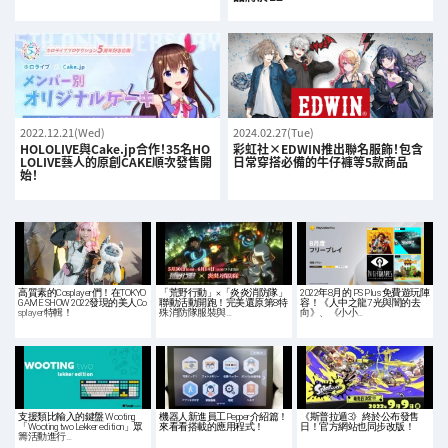
2022.12.21(Wed)
2024.02.27(Tue)
HOLOLIVE與Cake.jp合作！35名HO
彩虹社×EDWIN推出聯名服飾！包含
LOLIVE藝人的原創CAKE順次發售開
日常穿搭必備的牛仔褲等5款商品
始！
高質素的Cosplayer們！在TOKYO
「荒野行動」×「炎炎消防隊」
2022年8月的 PS Plus 免費遊玩陣
GAME SHOW 2022發現的美人Co
聯動活動開跑！完美還原第8特
容！《人中之龍7 光與闇的去
splayer特輯！
殊消防隊服裝與…
向》、《小小…
支援類比輸入的鍵盤 Wooting
機器人新進員工Pepper介紹篇！
《斯普拉遁3》終於公布發售
「Wooting two Lekker edition」眾
來看看搭載的應用程式！
日！官方網站也同步改版！
籌活動進行…