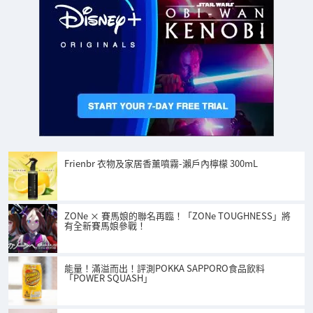
Frienbr 衣物及家居香薰噴霧-瀨戶內檸檬 300mL
ZONe × 賽馬娘的聯名再臨！「ZONe TOUGHNESS」將
有全新賽馬娘參戰！
能量！滿溢而出！評測POKKA SAPPORO食品飲料
「POWER SQUASH」