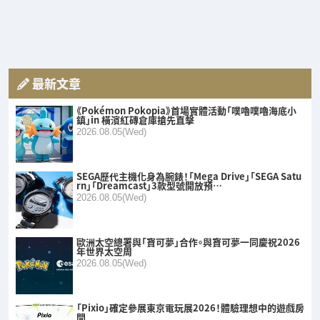
最新文章
《Pokémon Pokopia》首場實體活動「噗嚕噗嚕海底小
鎮」in 橫濱紅磚倉庫搶先直擊
2026.08.05(Wed)
SEGA歷代主機化身為腕錶！「Mega Drive」「SEGA Satu
rn」「Dreamcast」3款型號開放預…
2026.08.05(Wed)
歐洲太空總署與「寶可夢」合作。與寶可夢一同慶祝2026
年世界太空周
2026.08.05(Wed)
「Pixio」確定參展東京電玩展2026！體驗理想中的遊戲房
間