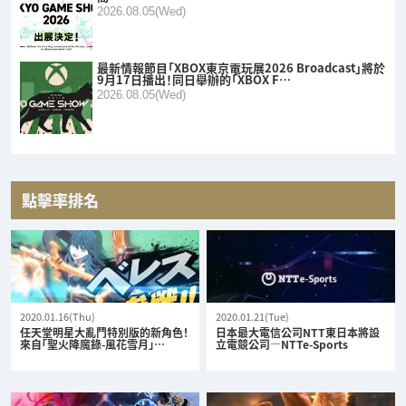
2026.08.05(Wed)
最新情報節目「XBOX東京電玩展2026 Broadcast」將於
9月17日播出！同日舉辦的「XBOX F…
2026.08.05(Wed)
點擊率排名
2020.01.16(Thu)
2020.01.21(Tue)
任天堂明星大亂鬥特別版的新角色！
日本最大電信公司NTT東日本將設
來自「聖火降魔錄-風花雪月」…
立電競公司—NTTe-Sports