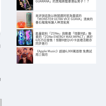
GUARANA」的黑暗將籠罩港區男子！？
來評測這款以熱鬧邁阿密為靈感的
「MONSTER ULTRA VICE GUAVA」清爽的
番石榴風味讓人神清氣爽
能量飲料「ZONe」與動畫「怪獸8號」聯
S
乘的「ZONe ENERGY MAX IMPACT」將於
6月25日發售！怪獸8號QUO卡送禮活動亦
同步進行
開
《Apple Music》超過6,000萬首歌 免費試
用三個月
、
的