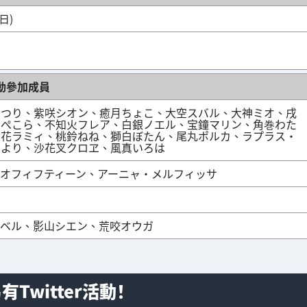
日)
動參加成員
まつり、紫咲シオン、癒月ちょこ、大空スバル、大神ミオ、戌
田ぺこら、不知火フレア、白銀ノエル、宝鐘マリン、角巻わた
雪花ラミィ、桃鈴ねね、獅白ぼたん、尾丸ポルカ、ラプラス・
こより、沙花叉クロヱ、風真いろは
オフィフティーン、アーニャ・メルフィッサ
ベル、影山シエン、荒咬オウガ
witter活動！