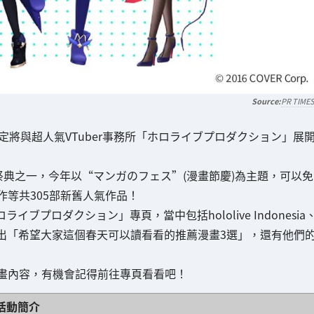
PR TIME
確定將與超人氣VTuber事務所「ホロライブプロダクション」展
祭典之一，今年以“マンガのフェス”(漫畫節慶)為主題，可以免
等共305部新舊人氣作品！
ブプロダクション」專頁，當中包括hololive Indonesia
35位成員們選出「希望大家這個春天可以讀看看的推薦漫畫3選」，還有他們
畫內容，有機會記得前往專頁看看吧！
活動簡介