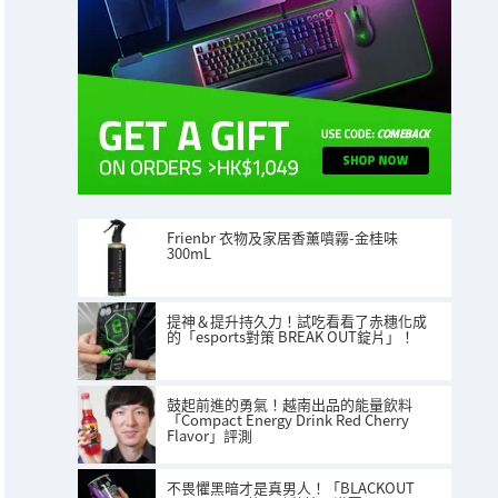
Frienbr 衣物及家居香薰噴霧-金桂味
300mL
提神＆提升持久力！試吃看看了赤穗化成
的「esports對策 BREAK OUT錠片」！
鼓起前進的勇氣！越南出品的能量飲料
「Compact Energy Drink Red Cherry
Flavor」評測
不畏懼黑暗才是真男人！「BLACKOUT