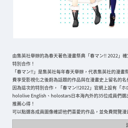
由集英社舉辦的為春天著色漫畫祭典「春マン!! 2022」
特別合作！
「春マン!!」是集英社每年春天舉辦，代表集英社的漫畫
費享受影視化之後蔚為話題的作品與在漫畫史上留名的名作
因為這次的特別合作，「春マン!!2022」官網上設有「ホロライ
hololive English、holostars日本海內外的
推薦心得！
可以點選各成員圖像確認他們喜愛的作品，並免費閱覽漫