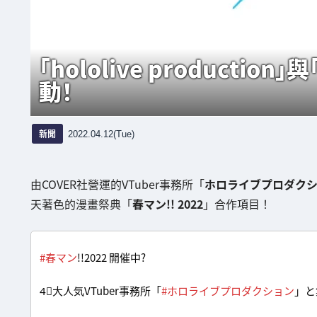
「hololive product
動！
新聞
2022.04.12(Tue)
由COVER社營運的VTuber事務所「
ホロライブプロダク
天著色的漫畫祭典「
春マン!! 2022
」合作項目！
#春マン
!!2022 開催中?
4⃣大人気VTuber事務所「
#ホロライブプロダクション
」と