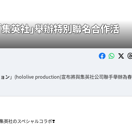
ion」與「集英社」舉辦特別聯名合作活
ション
」(hololive production)宣布將與集英社公司聯手舉辦為春
集英社のスペシャルコラボ❣️