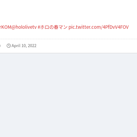
brKOM
@hololivetv
#ホロの春マン
pic.twitter.com/4PfDvV4FOV
)
April 10, 2022