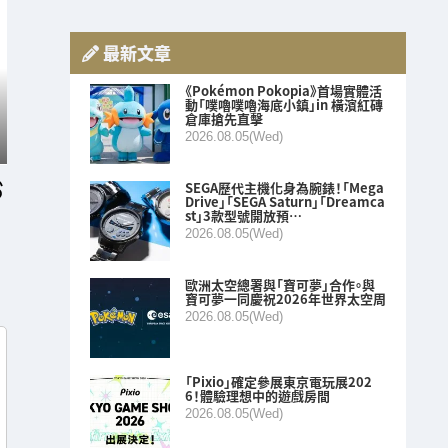
最新文章
《Pokémon Pokopia》首場實體活
動「噗嚕噗嚕海底小鎮」in 橫濱紅磚
倉庫搶先直擊
2026.08.05(Wed)
SEGA歷代主機化身為腕錶！「Mega
Drive」「SEGA Saturn」「Dreamca
st」3款型號開放預…
2026.08.05(Wed)
歐洲太空總署與「寶可夢」合作。與
寶可夢一同慶祝2026年世界太空周
2026.08.05(Wed)
「Pixio」確定參展東京電玩展202
6！體驗理想中的遊戲房間
2026.08.05(Wed)