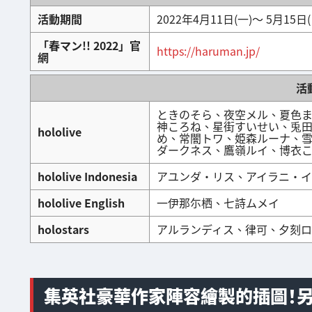
活動期間
2022年4月11日(一)～ 5月15日(
「春マン!! 2022」官
https://haruman.jp/
網
活
ときのそら、夜空メル、夏色
神ころね、星街すいせい、兎
hololive
め、常闇トワ、姫森ルーナ、
ダークネス、鷹嶺ルイ、博衣
hololive Indonesia
アユンダ・リス、アイラニ・イ
hololive English
一伊那尓栖、七詩ムメイ
holostars
アルランディス、律可、夕刻ロ
集英社豪華作家陣容繪製的插圖！另有T