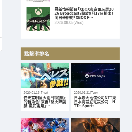
最新情報節目「XBOX東京電玩展20
26 Broadcast」將於9月17日播出！
同日舉辦的「XBOX F…
2026.08.05(Wed)
點擊率排名
2020.01.16(Thu)
2020.01.21(Tue)
任天堂明星大亂鬥特別版
日本最大電信公司NTT東
的新角色！來自「聖火降魔
日本將設立電競公司—N
錄-風花雪月」…
TTe-Sports