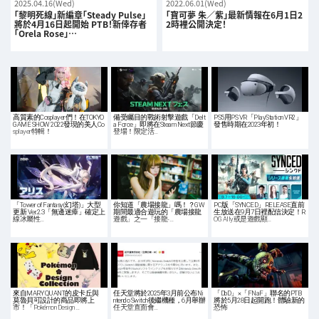
2025.04.16(Wed)
2022.06.01(Wed)
「黎明死線」新編章「Steady Pulse」
「寶可夢 朱／紫」最新情報在6月1日2
將於4月16日起開始 PTB！新倖存者
2時裡公開決定！
「Orela Rose」…
高質素的Cosplayer們！在TOKYO
備受矚目的戰術射擊遊戲「Delt
PS5用PS VR「PlayStation VR2」
GAME SHOW 2022發現的美人Co
a Force」即將在Steam Next節慶
發售時期在2023年初！
splayer特輯！
登場！限定活…
「Tower of Fantasy(幻塔)」大型
你知道「農場接龍」嗎！？GW
PC版「SYNCED」RELEASE直前
更新 Ver.2.3「無邊迷瘴」確定上
期間最適合遊玩的「農場接龍
生放送在9月7日裡配信決定！R
線冰屬性…
遊戲」之一「接龍-…
OG Ally或是遊戲顯…
來自MARY QUANT的皮卡丘與
任天堂將於2025年3月前公布Ni
「DbD」×「FNaF」聯名的PTB
莫魯貝可設計的商品即將上
ntendo Switch後繼機種，6月舉辦
將於5月28日起開跑！體驗新的
市！「Pokémon Design …
任天堂直面會…
恐怖