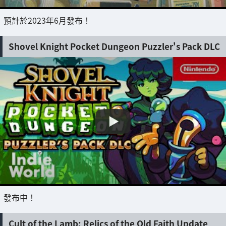
預計於2023年6月發布！
Shovel Knight Pocket Dungeon Puzzler's Pack DLC
發布中！
Cult of the Lamb: Relics of the Old Faith Update