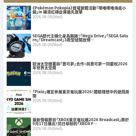
《Pokémon Pokopia》首場實體活動「噗嚕噗嚕海底小
鎮」in 橫濱紅磚倉庫搶先直擊
2026.08.05(Wed)
SEGA歷代主機化身為腕錶！「Mega Drive」「SEGA Satu
rn」「Dreamcast」3款型號開放預…
2026.08.05(Wed)
歐洲太空總署與「寶可夢」合作。與寶可夢一同慶祝2026
年世界太空周
2026.08.05(Wed)
「Pixio」確定參展東京電玩展2026！體驗理想中的遊戲房
間
2026.08.05(Wed)
最新情報節目「XBOX東京電玩展2026 Broadcast」將於
9月17日播出！同日舉辦的「XBOX F…
2026.08.05(Wed)