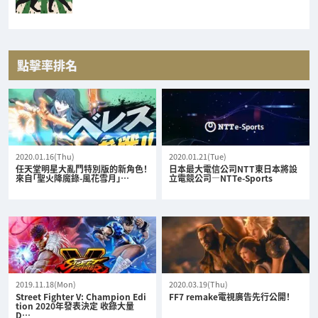
點擊率排名
2020.01.16(Thu)
2020.01.21(Tue)
任天堂明星大亂鬥特別版的新角色！
日本最大電信公司NTT東日本將設
來自「聖火降魔錄-風花雪月」…
立電競公司—NTTe-Sports
2019.11.18(Mon)
2020.03.19(Thu)
Street Fighter V: Champion Edi
FF7 remake電視廣告先行公開！
tion 2020年發表決定 收錄大量
D…