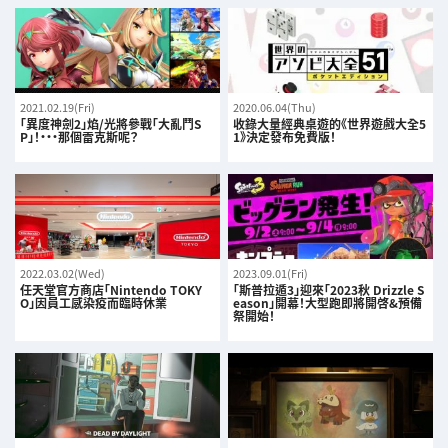
2021.02.19(Fri)
2020.06.04(Thu)
「異度神劍2」焰/光將參戰「大亂鬥S
收錄大量經典桌遊的《世界遊戲大全5
P」！・・・那個雷克斯呢？
1》決定發布免費版！
2022.03.02(Wed)
2023.09.01(Fri)
任天堂官方商店「Nintendo TOKY
「斯普拉遁3」迎來「2023秋 Drizzle S
O」因員工感染疫而臨時休業
eason」開幕！大型跑即將開啓&預備
祭開始！