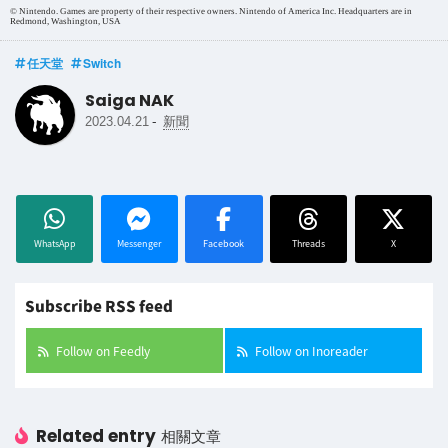
© Nintendo. Games are property of their respective owners. Nintendo of America Inc. Headquarters are in
Redmond, Washington, USA
任天堂
Switch
Saiga NAK
-
2023.04.21
新聞
WhatsApp
Messenger
Facebook
Threads
X
Subscribe RSS feed
Follow on Feedly
Follow on Inoreader
Related entry
相關文章