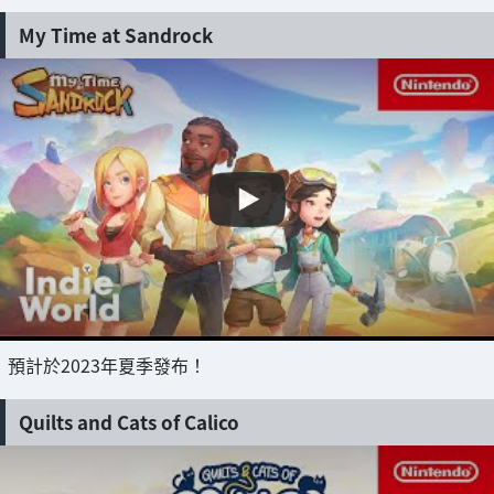
My Time at Sandrock
預計於2023年夏季發布！
Quilts and Cats of Calico