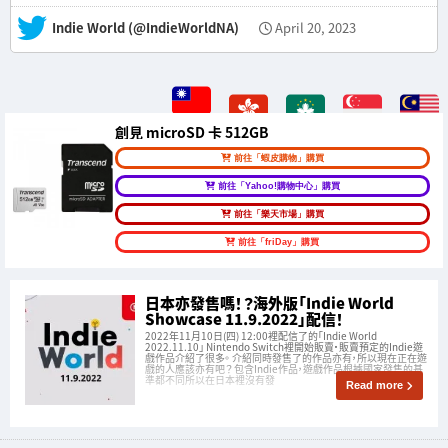
— Indie World (@IndieWorldNA)
April 20, 2023
創見 microSD 卡 512GB
前往「蝦皮購物」購買
前往「Yahoo!購物中心」購買
前往「樂天市場」購買
前往「friDay」購買
日本亦發售嗎！？海外版「Indie World
Showcase 11.9.2022」配信！
2022年11月10日(四) 12:00裡配信了的「Indie World
2022.11.10」 Nintendo Switch裡開始販賣・販賣預定的Indie遊
戲作品介紹了很多。 介紹同時發售了的作品亦有，所以現在正在遊
戲的人應該亦有吧？ 包含Indie作品，遊戲作品根據國家發售的基
準都不同所以在日本裡沒有發
Read more