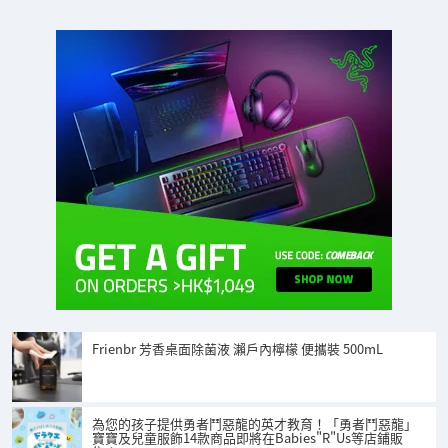
Frienbr 芳香桌面除菌液 瀨戶內檸檬 便攜裝 500mL
為您的孩子提供勇者鬥惡龍的英才教育！「勇者鬥惡龍」
寶寶及兒童服飾14款商品即將在Babies"R"Us等店鋪販