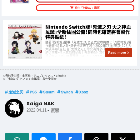
前往「friDay」購買
Nintendo Switch版「鬼滅之刃 火之神血
風譚」全新插圖公開！同時也確定將會製作
特典貼紙！
隨著「遊郭篇」播畢，「鬼滅之刃」也正式宣布將推出「刀匠村篇」電
視動畫。除此之外，還分別發表了將在2022年7月於東京、12月於
大阪舉辦「能 狂言『鬼滅之刃』」的公演消息，雖然原作漫畫已經完
結近兩年，但人氣依然呈現上升趨勢呢。 其中最讓粉絲沸騰的，莫
Read more
過於在2021年10月登陸PS4、PS5、Steam、Xbox One
©吾峠呼世晴／集英社・アニプレックス・ufotable
©「鬼滅の刃 ヒノカミ血風譚」製作委員会
鬼滅之刃
PS5
Steam
Switch
Xbox
Saiga NAK
-
2022.04.11
新聞