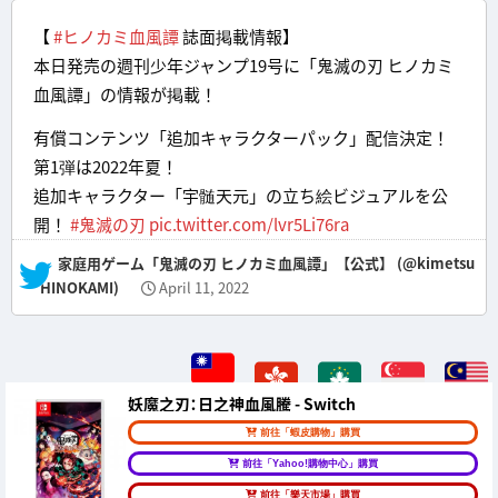
【
#ヒノカミ血風譚
誌面掲載情報】
本日発売の週刊少年ジャンプ19号に「鬼滅の刃 ヒノカミ
血風譚」の情報が掲載！
有償コンテンツ「追加キャラクターパック」配信決定！
第1弾は2022年夏！
追加キャラクター「宇髄天元」の立ち絵ビジュアルを公
開！
#鬼滅の刃
pic.twitter.com/lvr5Li76ra
— 家庭用ゲーム「鬼滅の刃 ヒノカミ血風譚」【公式】 (@kimetsu
HINOKAMI)
April 11, 2022
妖魔之刃：日之神血風騰 - Switch
前往「蝦皮購物」購買
前往「Yahoo!購物中心」購買
前往「樂天市場」購買