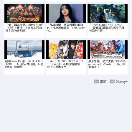
「魁 三國志大戰」將於4月30日
「英雄聯盟」將與幾田莉拉聯
「FINAL FANTASY VII REMAK
「領先！發行」！製作人西山
名！推出原創歌曲「Here, Tomor
E」現實尋寶活動的謎題 手機
所主講的針對新…
row」
上限定公開！
搭載ScreenPad的「ZenBook 14 U
「Red Bull LEGENDUS STREET FI
參加告急！公式大賽「GBVS Cy
X434FL」可現折2萬日圓、只需
GHTER 6 頂」活動現場報導！
games Cup 2022 Autumn」馬上報
8萬多日圓即可…
除了比賽本身之…
名截止！
雷蛇
Disney+