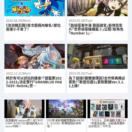
2020.08.24(Mon)
2023.03.28(Tue)
《泡泡糖忍戰》首次遊戲內聯名！那位
「超偵探事件簿 霧雨謎宮」新預告影
音速小子來了！
片「世界偵探機構篇②」公開！新角色
「Number 1」…
2022.11.21(Mon)
2023.05.02(Tue)
終於有可以試玩的機會！「碧藍節202
為了迎接《薩爾達傳說》合作祭典務必
2-2023」決定實行「GRANBLUE FAN
更新！「斯普拉遁3」更新數據Ver.3.1.
TASY: Relink」世…
1上線！
高質素的Cosplayer們！在TOKYO
2020年末於韓國營運的MMORP
「TGS2024」日本遊戲大賞2024
GAME SHOW 2022發現的美人Co
G《ELYON》即將登陸日本市
「年度作品類」介紹各得獎作
splayer特輯！
場！
品的資訊！今年也…