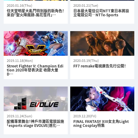
2020.01.16(Thu)
2020.01.21(Tue)
任天堂明星大亂鬥特別版的新角色！
日本最大電信公司NTT東日本將設
來自「聖火降魔錄-風花雪月」…
立電競公司—NTTe-Sports
2019.11.18(Mon)
2020.03.19(Thu)
Street Fighter V: Champion Edi
FF7 remake電視廣告先行公開！
tion 2020年發表決定 收錄大量
D…
2019.11.24(Sun)
2019.12.20(Fri)
配備專業舞台！神戶市灘區電競設施
FINAL FANTASY XIII女主角Light
「esports stage EVOLVE(進化…
ning Cosplay特集