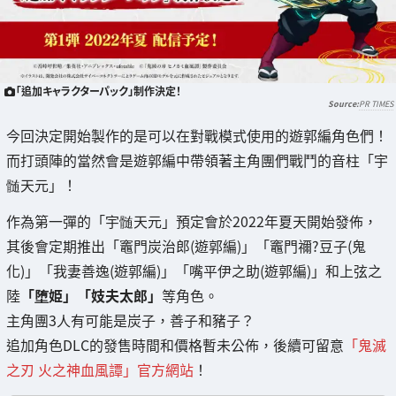
「追加キャラクターパック」制作決定！
PR TIMES
今回決定開始製作的是可以在對戰模式使用的遊郭編角色們！
而打頭陣的當然會是遊郭編中帶領著主角團們戰鬥的音柱「宇
髄天元」！
作為第一彈的「宇髄天元」預定會於2022年夏天開始發佈，
其後會定期推出「竈門炭治郎(遊郭編)」「竈門禰?豆子(鬼
化)」「我妻善逸(遊郭編)」「嘴平伊之助(遊郭編)」和上弦之
陸
「堕姫」「妓夫太郎」
等角色。
主角團3人有可能是炭子，善子和豬子？
追加角色DLC的發售時間和價格暫未公佈，後續可留意
「鬼滅
之刃 火之神血風譚」官方網站
！