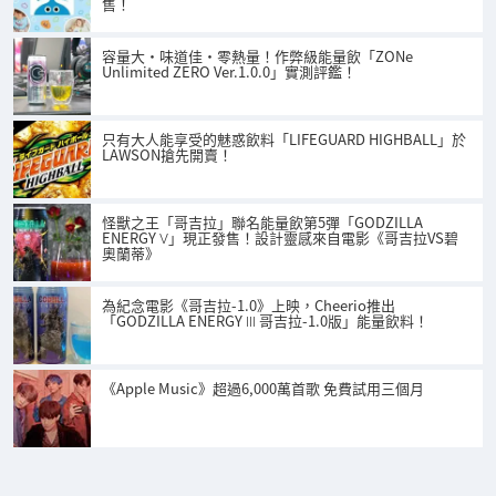
售！
容量大・味道佳・零熱量！作弊級能量飲「ZONe
Unlimited ZERO Ver.1.0.0」實測評鑑！
只有大人能享受的魅惑飲料「LIFEGUARD HIGHBALL」於
LAWSON搶先開賣！
怪獸之王「哥吉拉」聯名能量飲第5彈「GODZILLA
ENERGY Ⅴ」現正發售！設計靈感來自電影《哥吉拉VS碧
奧蘭蒂》
為紀念電影《哥吉拉-1.0》上映，Cheerio推出
「GODZILLA ENERGY Ⅲ 哥吉拉-1.0版」能量飲料！
《Apple Music》超過6,000萬首歌 免費試用三個月