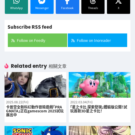
WhatsApp
Messenger
Facebook
Threads
X
Subscribe RSS feed
Follow on Feedly
Follow on Inoreader
Related entry
相關文章
2025.08.22(Fri)
2022.03.04(Fri)
卡普空全新科幻動作冒險遊戲「PRA
「星之卡比 探索發現」體驗版公開！試
GMATA」正在gamescom 2025試玩
玩首款3D星之卡比！
展出中