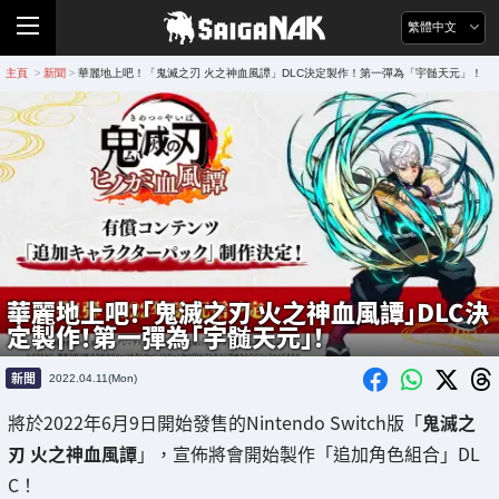
繁體中文
主頁
新聞
華麗地上吧！「鬼滅之刃 火之神血風譚」DLC決定製作！第一彈為「宇髄天元」！
>
>
華麗地上吧！「鬼滅之刃 火之神血風譚」DLC決
定製作！第一彈為「宇髄天元」！
新聞
2022.04.11(Mon)
將於2022年6月9日開始發售的Nintendo Switch版「
鬼滅之
刃 火之神血風譚
」，宣佈將會開始製作「追加角色組合」DL
C！