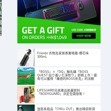
Frienbr 衣物及家居香薰噴霧-櫻花味
300mL
「BOSS」×「DQ」聯名罐「BOSS
QUEST 辿り着いた深煎り」即將上市！還
有可以獲得「羅德的BOSS夾克」的活動
LIFEGUARD兄弟產品能量飲料
「BODYGUARD」決定全國發售！
放鬆系飲品「CHILL OUT」推出睡前新習