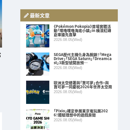
最新文章
《Pokémon Pokopia》首場實體活
動「噗嚕噗嚕海底小鎮」in 橫濱紅磚
倉庫搶先直擊
2026.08.05(Wed)
SEGA歷代主機化身為腕錶！「Mega
Drive」「SEGA Saturn」「Dreamca
st」3款型號開放預…
2026.08.05(Wed)
歐洲太空總署與「寶可夢」合作。與
寶可夢一同慶祝2026年世界太空周
2026.08.05(Wed)
「Pixio」確定參展東京電玩展202
6！體驗理想中的遊戲房間
2026.08.05(Wed)