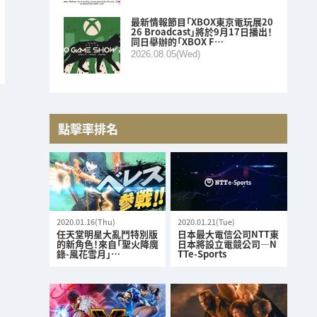
最新情報節目「XBOX東京電玩展20
26 Broadcast」將於9月17日播出！
同日舉辦的「XBOX F…
2026.08.05(Wed)
點擊率排名
2020.01.16(Thu)
2020.01.21(Tue)
任天堂明星大亂鬥特別版
日本最大電信公司NTT東
的新角色！來自「聖火降魔
日本將設立電競公司—N
錄-風花雪月」…
TTe-Sports