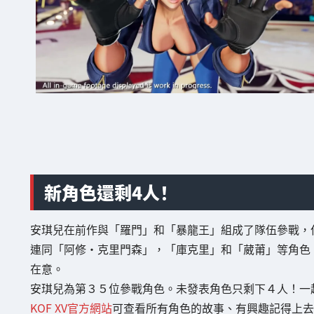
新角色還剩4人！
安琪兒在前作與「羅門」和「暴龍王」組成了隊伍參戰，
連同「阿修・克里門森」，「庫克里」和「葳莆」等角色
在意。
安琪兒為第３５位參戰角色。未發表角色只剩下４人！一
KOF XV官方網站
可查看所有角色的故事、有興趣記得上去