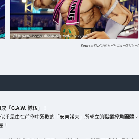
SNK公式サイト ニュースリリー
組成「
G.A.W. 隊伍
」！
似乎是由在前作中落敗的「安東諾夫」所成立的
職業摔角團體
。
麗！