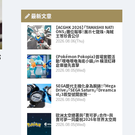
最新文章
【ACGHK 2026】「TAMASHII NATI
ONS」攤位報導！展示七龍珠、海賊
王等珍貴公仔
2026.08.06(Thu)
《Pokémon Pokopia》首場實體活
動「噗嚕噗嚕海底小鎮」in 橫濱紅磚
倉庫搶先直擊
2026.08.05(Wed)
SEGA歷代主機化身為腕錶！「Mega
」
Drive」「SEGA Saturn」「Dreamca
st」3款型號開放預…
2026.08.05(Wed)
歐洲太空總署與「寶可夢」合作。與
寶可夢一同慶祝2026年世界太空周
2026.08.05(Wed)