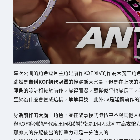
這次公開的角色短片主角是前作KOF XIV的作為大魔王角
雖然是
自稱KOF初代冠軍
的俄羅斯大富豪，但是在上次的
腰帶的設計相較於前作，變得簡潔，頭髮似乎也變長了，
至於為什麼會變成這樣，等等再說！此外CV是延續前作的
身為前作的
大魔王角色
，並在故事模式隊伍中不與其他人
與KOF系列的歷代魔王同樣的特徵是1個人就擁有
高攻擊
那龐大的身軀使出的打擊力可是十分強大的！