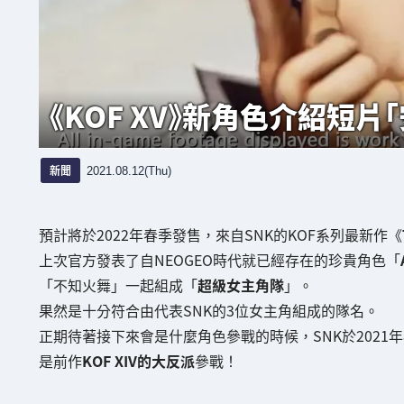
《KOF XV》新角色介紹短
新聞
2021.08.12(Thu)
預計將於2022年春季發售，來自SNK的KOF系列最新作《
上次官方發表了自NEOGEO時代就已經存在的珍貴角色「
「不知火舞」一起組成「
超級女主角隊
」。
果然是十分符合由代表SNK的3位女主角組成的隊名。
正期待著接下來會是什麼角色參戰的時候，SNK於2021年
是前作
KOF XIV的大反派
參戰！