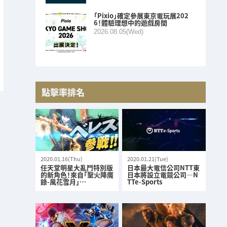
「Pixio」確定參展東京電玩展202
6！體驗理想中的遊戲房間
2026.08.05(Wed)
點擊率排名
2020.01.16(Thu)
2020.01.21(Tue)
任天堂明星大亂鬥特別版
日本最大電信公司NTT東
的新角色！來自「聖火降魔
日本將設立電競公司—N
錄-風花雪月」…
TTe-Sports