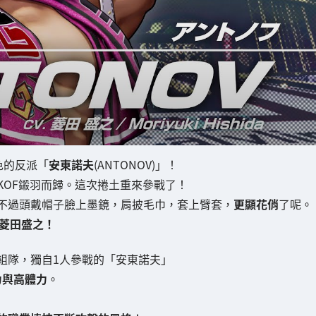
色的反派「
安東諾夫
(ANTONOV)」！
KOF鎩羽而歸。這次捲土重來參戰了！
不過頭戴帽子臉上墨鏡，肩披毛巾，套上臂套，
更顯花俏
了呢。
菱田盛之！
組隊，獨自1人參戰的「安東諾夫」
力與高體力
。