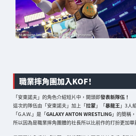
職業摔角團加入KOF！
「安東諾夫」的角色介紹短片中，開頭即
發表新隊伍！
這次的隊伍由「安東諾夫」加上「
拉蒙
」「
暴龍王
」3人
「G.A.W.」是「
GALAXY ANTON WRESTLING
」的簡稱，
所以因為是職業摔角團體的社長所以比前作的打扮更加華