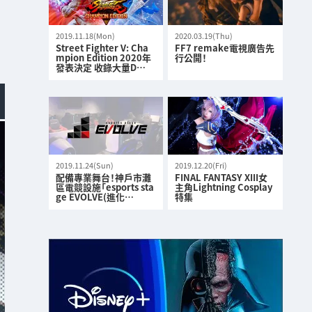
2019.11.18(Mon)
2020.03.19(Thu)
Street Fighter V: Cha
FF7 remake電視廣告先
mpion Edition 2020年
行公開！
發表決定 收錄大量D…
2019.11.24(Sun)
2019.12.20(Fri)
配備專業舞台！神戶市灘
FINAL FANTASY XIII女
區電競設施「esports sta
主角Lightning Cosplay
ge EVOLVE(進化…
特集