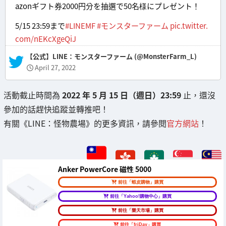
azonギフト券2000円分を抽選で50名様にプレゼント！
5/15 23:59まで
#LINEMF
#モンスターファーム
pic.twitter.
com/nEKcXgeQiJ
— 【公式】LINE：モンスターファーム (@MonsterFarm_L)
April 27, 2022
活動截止時間為
2022 年 5 月 15 日（週日）23:59
止，還沒
參加的話趕快追蹤並轉推吧！
有關《LINE：怪物農場》的更多資訊，請參閱
官方網站
！
Anker PowerCore 磁性 5000
前往「蝦皮購物」購買
前往「Yahoo!購物中心」購買
前往「樂天市場」購買
前往「friDay」購買