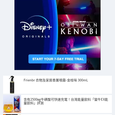
Frienbr 衣物及家居香薰噴霧-金桂味 300mL
含有2500㎎牛磺酸可快速充電！台灣能量飲料「蠻牛EX能
量飲料」評測