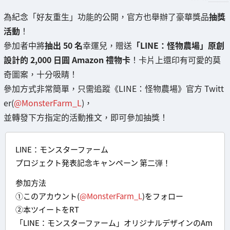
為紀念「好友重生」功能的公開，官方也舉辦了豪華獎品
抽獎
活動
！
參加者中將
抽出 50 名
幸運兒，贈送
「LINE：怪物農場」原創
設計的 2,000 日圓 Amazon 禮物卡
！卡片上還印有可愛的莫
奇圖案，十分吸睛！
參加方式非常簡單，只需追蹤《LINE：怪物農場》官方 Twitt
er(
@MonsterFarm_L
)，
並轉發下方指定的活動推文，即可參加抽獎！
LINE：モンスターファーム
プロジェクト発表記念キャンペーン 第二弾！
参加方法
①このアカウント(
@MonsterFarm_L
)をフォロー
②本ツイートをRT
「LINE：モンスターファーム」オリジナルデザインのAm