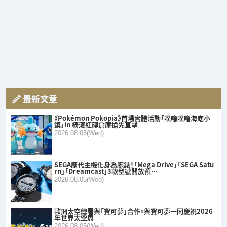
最新文章
《Pokémon Pokopia》首場實體活動「噗嚕噗嚕海底小
鎮」in 橫濱紅磚倉庫搶先直擊
2026.08.05(Wed)
SEGA歷代主機化身為腕錶！「Mega Drive」「SEGA Satu
rn」「Dreamcast」3款型號開放預…
2026.08.05(Wed)
歐洲太空總署與「寶可夢」合作。與寶可夢一同慶祝2026
年世界太空周
2026.08.05(Wed)