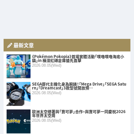
最新文章
《Pokémon Pokopia》首場實體活動「噗嚕噗嚕海底小
鎮」in 橫濱紅磚倉庫搶先直擊
2026.08.05(Wed)
SEGA歷代主機化身為腕錶！「Mega Drive」「SEGA Satu
rn」「Dreamcast」3款型號開放預…
2026.08.05(Wed)
歐洲太空總署與「寶可夢」合作。與寶可夢一同慶祝2026
年世界太空周
2026.08.05(Wed)