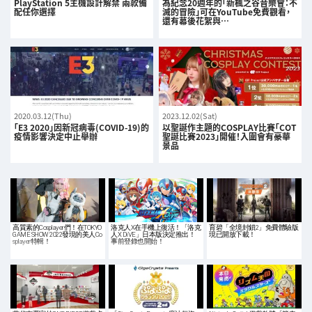
PlayStation 5主機設計解禁 兩款備
為紀念20週年的「新楓之谷音樂會：不
配任你選擇
滅的冒險」可在YouTube免費觀看，
還有幕後花絮與…
2020.03.12(Thu)
2023.12.02(Sat)
「E3 2020」因新冠病毒(COVID-19)的
以聖誕作主題的COSPLAY比賽「COT
疫情影響決定中止舉辦
聖誕比賽2023」開催！入圍會有豪華
景品
高質素的Cosplayer們！在TOKYO
洛克人X在手機上復活！「洛克
育碧「全境封鎖2」免費體驗版
GAME SHOW 2022發現的美人Co
人X DiVE」日本版決定推出！
現已開放下載！
splayer特輯！
事前登錄也開始！