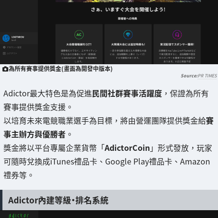
為所有賽事提供獎金(畫面為開發中版本)
PR TIMES
Adictor最大特色是為促進
民間社群賽事活躍度
，保證為所有
賽事提供獎金支援。
以培育未來電競職業選手為目標，將由營運團隊提供獎金給
賽
事主辦方與優勝者
。
獎金將以平台專屬企業貨幣「
AdictorCoin
」形式發放，玩家
可隨時兌換成iTunes禮品卡、Google Play禮品卡、Amazon
禮券等。
Adictor內建等級・排名系統