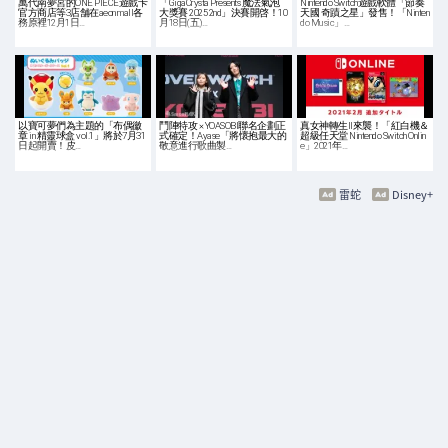
萬代南夢宮的ONE PIECE遊戲卡
「GigaCrysta Presents 魔法氣泡
Nintendo Switch遊戲軟體「節奏
官方商店等3店舗在aeon mall各
大獎賽 2025 2nd」決賽開啓！10
天國 奇蹟之星」發售！「Ninten
務原裡12月1日…
月18日(五)…
do Music」…
以寶可夢們為主題的「布偶徽
鬥陣特攻 × YOASOBI聯名企劃正
真女神轉生II來襲！「紅白機＆
章 in 精靈球盒 vol.1」將於7月31
式確定！Ayase「將懷抱最大的
超級任天堂 Nintendo Switch Onlin
日起開賣！皮…
敬意進行歌曲製…
e」2021年…
雷蛇
Disney+