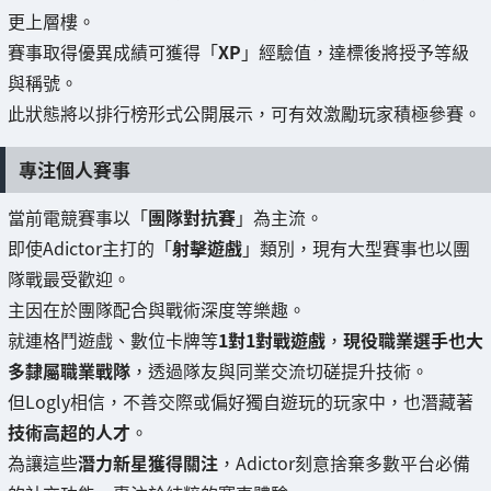
更上層樓。
賽事取得優異成績可獲得「
XP
」經驗值，達標後將授予等級
與稱號。
此狀態將以排行榜形式公開展示，可有效激勵玩家積極參賽。
專注個人賽事
當前電競賽事以「
團隊對抗賽
」為主流。
即使Adictor主打的「
射擊遊戲
」類別，現有大型賽事也以團
隊戰最受歡迎。
主因在於團隊配合與戰術深度等樂趣。
就連格鬥遊戲、數位卡牌等
1對1對戰遊戲
，
現役職業選手也大
多隸屬職業戰隊
，透過隊友與同業交流切磋提升技術。
但Logly相信，不善交際或偏好獨自遊玩的玩家中，也潛藏著
技術高超的人才
。
為讓這些
潛力新星獲得關注
，Adictor刻意捨棄多數平台必備