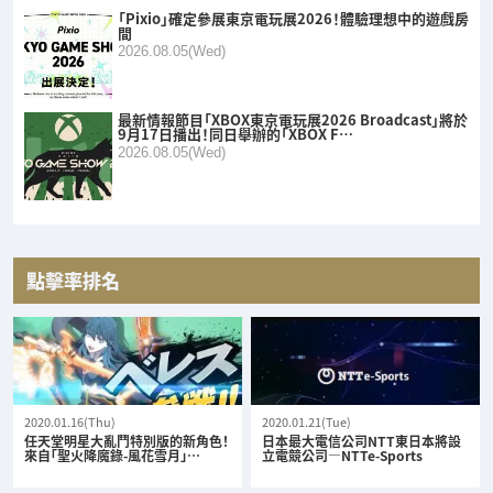
「Pixio」確定參展東京電玩展2026！體驗理想中的遊戲房
間
2026.08.05(Wed)
最新情報節目「XBOX東京電玩展2026 Broadcast」將於
9月17日播出！同日舉辦的「XBOX F…
2026.08.05(Wed)
點擊率排名
2020.01.16(Thu)
2020.01.21(Tue)
任天堂明星大亂鬥特別版的新角色！
日本最大電信公司NTT東日本將設
來自「聖火降魔錄-風花雪月」…
立電競公司—NTTe-Sports