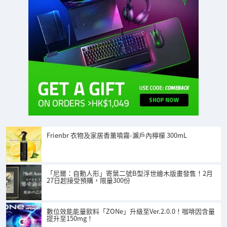
Frienbr 衣物及家居香薰噴霧-瀨戶內檸檬 300mL
「尼爾：自動人形」寄葉二號B型浮世繪木版畫發售！2月
27日起接受預購，限量300份
數位效能能量飲料「ZONe」升級至Ver.2.0.0！咖啡因含量
提升至150mg！