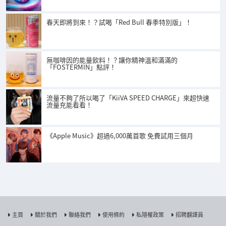
春天即將到來！？試喝「Red Bull 春季特別版」！
無咖啡因的能量飲料！？讓你精神溫和滿滿的
「FOSTERMIN」點評！
流量不夠了所以喝了「KiiVA SPEED CHARGE」來超快速
流量充能看看！
《Apple Music》超過6,000萬首歌 免費試用三個月
主頁
關於我們
聯絡我們
使用條約
私隱權政策
招聘翻譯員