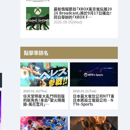
最新情報節目「XBOX東京電玩展20
26 Broadcast」將於9月17日播出！
同日舉辦的「XBOX F…
2026.08.05(Wed)
點擊率排名
2020.01.16(Thu)
2020.01.21(Tue)
任天堂明星大亂鬥特別版
日本最大電信公司NTT東
的新角色！來自「聖火降魔
日本將設立電競公司—N
錄-風花雪月」…
TTe-Sports