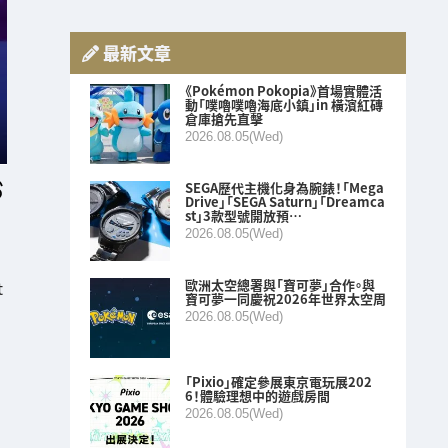
最新文章
《Pokémon Pokopia》首場實體活
動「噗嚕噗嚕海底小鎮」in 橫濱紅磚
倉庫搶先直擊
2026.08.05(Wed)
SEGA歷代主機化身為腕錶！「Mega
Drive」「SEGA Saturn」「Dreamca
st」3款型號開放預…
2026.08.05(Wed)
歐洲太空總署與「寶可夢」合作。與
t
寶可夢一同慶祝2026年世界太空周
2026.08.05(Wed)
「Pixio」確定參展東京電玩展202
6！體驗理想中的遊戲房間
2026.08.05(Wed)