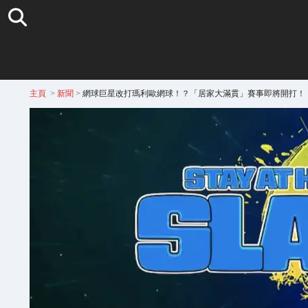
主頁
>
新聞
>
網球巨星改打瑪利歐網球！？「居家大滿貫」賽事即將開打！