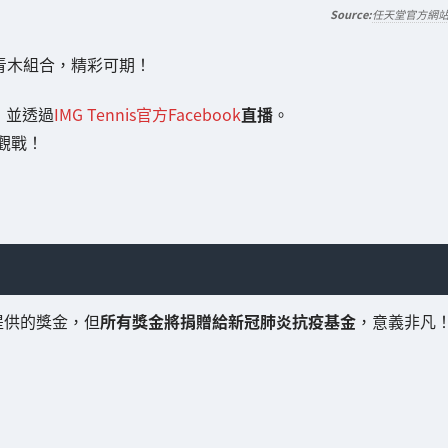
任天堂官方網
青木組合，精彩可期！
，並透過
IMG Tennis官方Facebook
直播
。
觀戰！
提供的獎金，但
所有獎金將捐贈給新冠肺炎抗疫基金
，意義非凡