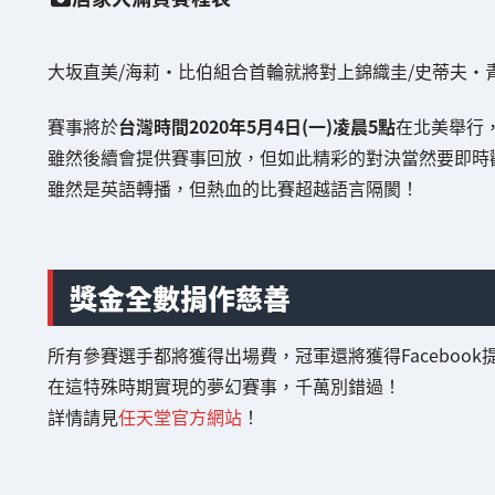
大坂直美/海莉·比伯組合首輪就將對上錦織圭/史蒂夫·
賽事將於
台灣時間2020年5月4日(一)凌晨5點
在北美舉行
雖然後續會提供賽事回放，但如此精彩的對決當然要即時
雖然是英語轉播，但熱血的比賽超越語言隔閡！
獎金全數捐作慈善
所有參賽選手都將獲得出場費，冠軍還將獲得Facebook
在這特殊時期實現的夢幻賽事，千萬別錯過！
詳情請見
任天堂官方網站
！