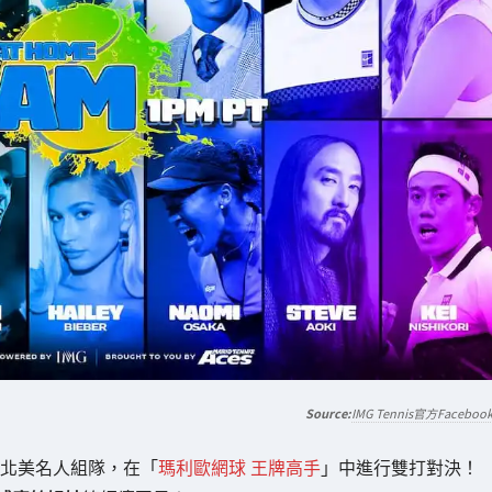
IMG Tennis官方Faceboo
北美名人組隊，在「
瑪利歐網球 王牌高手
」中進行雙打對決！