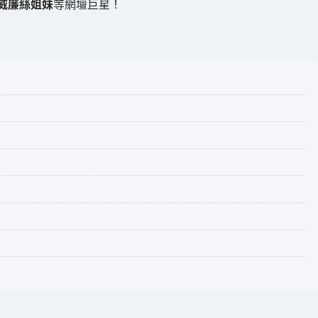
威廉絲姐妹
等網壇巨星！