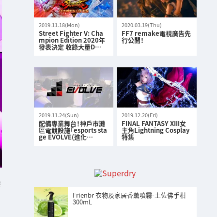
2019.11.18(Mon)
2020.03.19(Thu)
Street Fighter V: Cha
FF7 remake電視廣告先
mpion Edition 2020年
行公開！
發表決定 收錄大量D…
2019.11.24(Sun)
2019.12.20(Fri)
配備專業舞台！神戶市灘
FINAL FANTASY XIII女
區電競設施「esports sta
主角Lightning Cosplay
ge EVOLVE(進化…
特集
k
Frienbr 衣物及家居香薰噴霧-土佐佛手柑
300mL