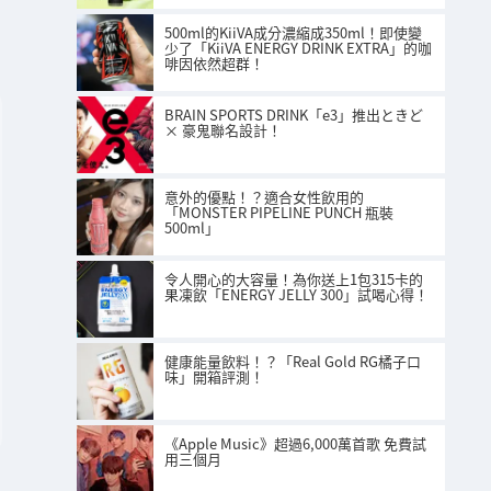
500ml的KiiVA成分濃縮成350ml！即使變
少了「KiiVA ENERGY DRINK EXTRA」的咖
啡因依然超群！
BRAIN SPORTS DRINK「e3」推出ときど
× 豪鬼聯名設計！
意外的優點！？適合女性飲用的
「MONSTER PIPELINE PUNCH 瓶裝
500ml」
令人開心的大容量！為你送上1包315卡的
果凍飲「ENERGY JELLY 300」試喝心得！
健康能量飲料！？「Real Gold RG橘子口
味」開箱評測！
《Apple Music》超過6,000萬首歌 免費試
用三個月