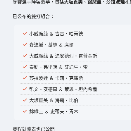
參賽選手陣容豪華，包括
大坂直美
、
錦織圭
、
莎拉波娃
和
已公布的雙打組合：
小威廉絲 ＆ 吉吉·哈蒂德
麥迪遜·基絲 ＆ 席爾
大威廉絲 ＆ 迪安德烈·霍普金斯
泰勒·弗里茨 ＆ 艾迪生·雷
莎拉波娃 ＆ 卡莉·克羅斯
凱文·安德森 ＆ 萊恩·坦內希爾
大坂直美 ＆ 海莉·比伯
錦織圭 ＆ 史蒂夫·青木
賽程對陣表也已公開！