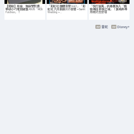
【開箱】有線、無線雙對應，
「彩虹社 微醺音聲 Vol.2」「彩
「快打旋風」的春麗加入「餓
華碩小巧電競鍵盤 ASUS「ROG
虹社 六月新娘2025音聲～Sunlit
狼傳說 群狼之城」！旗袍和專
Falchion」！
Wedding～…
用模式也登場
雷蛇
Disney+