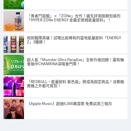
「勇者鬥惡龍」×「ZONe」合作！搶先評測限期包裝的
「HYPER ZONe ENERGY 金屬史萊姆能量飲料」！
宛如戰隊英雄！試喝比較稀有的當地能量飲料「ENERGY
Z」3種類！
超人氣「Monster Ultra Paradise」全新升級回歸！還有機
會抽中CHANMINA演唱會門票！
「REDBULL・能量飲料 紫色版」將成為固定商品！自動販
賣機之外都可買到！
《Apple Music》超過6,000萬首歌 免費試用三個月