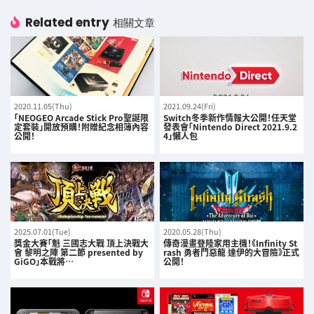
Related entry
相關文章
2020.11.05(Thu)
2021.09.24(Fri)
「NEOGEO Arcade Stick Pro聖誕限
Switch冬季新作情報大公開！任天堂
定套裝」開放預購！附贈紀念相簿內容
發表會「Nintendo Direct 2021.9.2
公開！
4」懶人包
2025.07.01(Tue)
2020.05.28(Thu)
獎金大賽「魁 三國志大戰 頂上決戰大
傳奇漫畫登陸家用主機！《Infinity St
會 黎明之陣 第二節 presented by
rash 勇者鬥惡龍 達伊的大冒險》正式
GiGO」本戰將…
公開！