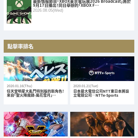
最新情報節目「XBOX東京電玩展2026 Broadcast」將於
9月17日播出！同日舉辦的「XBOX F…
2026.08.05(Wed)
點擊率排名
2020.01.16(Thu)
2020.01.21(Tue)
任天堂明星大亂鬥特別版的新角色！
日本最大電信公司NTT東日本將設
來自「聖火降魔錄-風花雪月」…
立電競公司—NTTe-Sports