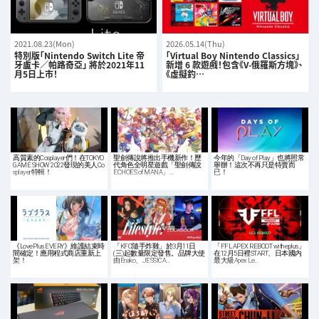
2021.08.23(Mon)
2026.05.14(Thu)
特別版「Nintendo Switch Lite 帝
「Virtual Boy Nintendo Classics」
牙盧卡／帕路奇亞」 將於2021年11
新增 6 款遊戲！包含《V-俄羅斯方塊》、
月5日上市！
《虛擬釣…
高質素的Cosplayer們！在TOKYO
聖劍傳說將推出手機新作！歷
今年的「Day of Play」也將照常
GAME SHOW 2022發現的美人Co
代角色全明星遊戲「聖劍傳說
舉辦！這次不再只是特賣而
splayer特輯！
ECHOES of MANA」…
已！
《LovePlus EVERY》維護結束時
「KFC隨手炸雞」於3月11日
「FFL APEX REBOOT with eplus」
間確定！應用程式商店重新上
(三)起數量限定發售。品牌大使
在12月5日裡START、日本國内
架！
由Enako、JESSICA…
最大級Apex Le…