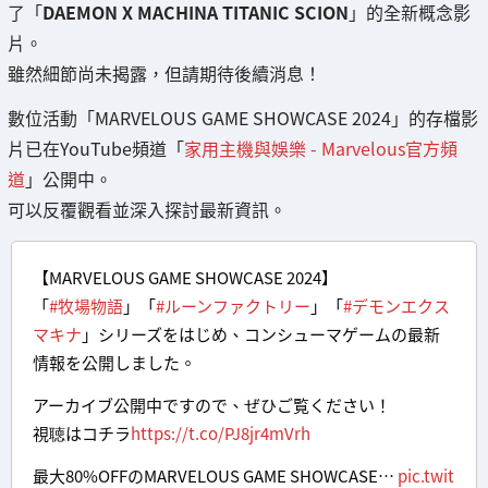
了「
DAEMON X MACHINA TITANIC SCION
」的全新概念影
片。
雖然細節尚未揭露，但請期待後續消息！
數位活動「MARVELOUS GAME SHOWCASE 2024」的存檔影
片已在YouTube頻道「
家用主機與娛樂 - Marvelous官方頻
道
」公開中。
可以反覆觀看並深入探討最新資訊。
【MARVELOUS GAME SHOWCASE 2024】
「
#牧場物語
」「
#ルーンファクトリー
」「
#デモンエクス
マキナ
」シリーズをはじめ、コンシューマゲームの最新
情報を公開しました。
アーカイブ公開中ですので、ぜひご覧ください！
視聴はコチラ
https://t.co/PJ8jr4mVrh
最大80%OFFのMARVELOUS GAME SHOWCASE…
pic.twit