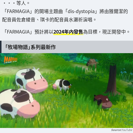
・・・等人。
「FARMAGIA」的開場主題曲「dis-dystopia」將由雅爾潔的
配音員佐倉綾音、琪卡的配音員水瀨祈演唱。
「FARMAGIA」預計將以
2024年内發售
為目標，現正開發中。
「牧場物語」系列最新作
YouTube