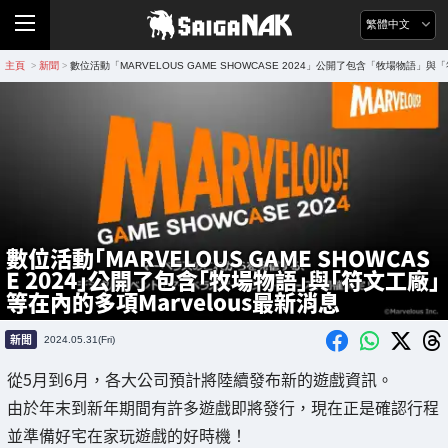
繁體中文
主頁
新聞
數位活動「MARVELOUS GAME SHOWCASE 2024」公開了包含「牧場物語」與
>
>
數位活動「MARVELOUS GAME SHOWCAS
E 2024」公開了包含「牧場物語」與「符文工廠」
等在內的多項Marvelous最新消息
新聞
2024.05.31(Fri)
從5月到6月，各大公司預計將陸續發布新的遊戲資訊。
由於年末到新年期間有許多遊戲即將發行，現在正是確認行程
並準備好宅在家玩遊戲的好時機！