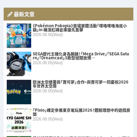
最新文章
《Pokémon Pokopia》首場實體活動「噗嚕噗嚕海底小
鎮」in 橫濱紅磚倉庫搶先直擊
2026.08.05(Wed)
SEGA歷代主機化身為腕錶！「Mega Drive」「SEGA Satu
rn」「Dreamcast」3款型號開放預…
2026.08.05(Wed)
歐洲太空總署與「寶可夢」合作。與寶可夢一同慶祝2026
年世界太空周
2026.08.05(Wed)
「Pixio」確定參展東京電玩展2026！體驗理想中的遊戲房
間
2026.08.05(Wed)