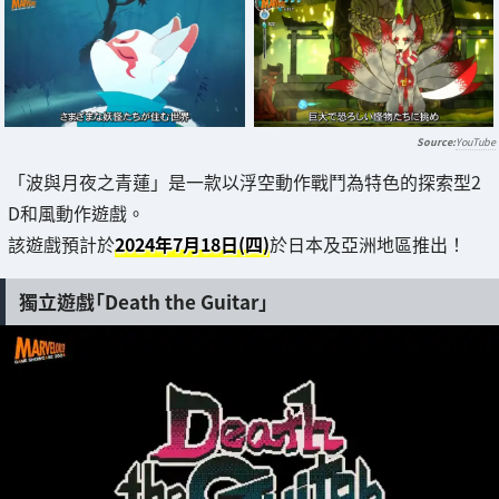
YouTube
「波與月夜之青蓮」是一款以浮空動作戰鬥為特色的探索型2
D和風動作遊戲。
該遊戲預計於
2024年7月18日(四)
於日本及亞洲地區推出！
獨立遊戲「Death the Guitar」