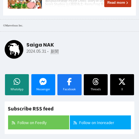
場的puzzle遊戲「Piczle Cross: Story of Seasons」。 合同会社
Read more
Score Studios LLC開發為主、Rainy Frog 株式会社在2024年2月
27日(二)裡發售了。
©Marvelous Inc.
Saiga NAK
-
2024.05.31
新聞
WhatsApp
Messenger
Facebook
Threads
X
Subscribe RSS feed
Follow on Feedly
Follow on Inoreader