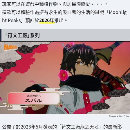
玩家可以在遊戲中種植作物、與居民談戀愛・・・。
這款可以體驗作為擁有永生的吸血鬼的生活的遊戲「Moonlig
ht Peaks」預計於
2026年
推出。
「符文工廠」系列
YouTube
公開了於2023年5月發表的「符文工廠龍之天地」的最新影