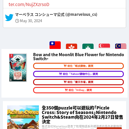
ter.com/NujZXzrsoD
— マーベラス コンシューマ公式 (@marvelous_cs)
May 30, 2024
Bow and the Moonlit Blue Flower for Nintendo
Switch。
前往「蝦皮購物」購買
前往「Yahoo!購物中心」購買
前往「樂天市場」購買
前往「friDay」購買
全350個puzzle可以遊玩的「Piczle
Cross: Story of Seasons」Nintendo
Switch&Steam向在2024年2月27日發售
決定
株式会社Marvelous發表了牧場物語系列裡熟悉的角色和動物登