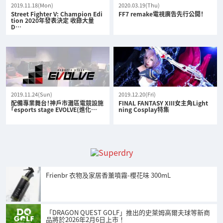
2019.11.18(Mon)
2020.03.19(Thu)
Street Fighter V: Champion Edi
FF7 remake電視廣告先行公開！
tion 2020年發表決定 收錄大量
D…
2019.11.24(Sun)
2019.12.20(Fri)
配備專業舞台！神戶市灘區電競設施
FINAL FANTASY XIII女主角Light
「esports stage EVOLVE(進化…
ning Cosplay特集
Frienbr 衣物及家居香薰噴霧-櫻花味 300mL
「DRAGON QUEST GOLF」推出的史萊姆高爾夫球等新商
品將於2026年2月6日上市！