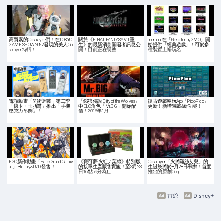
高質素的Cosplayer們！在TOKYO
關於《FINAL FANTASY VII 重
mediba 在「GesoTen byGMO」開
GAME SHOW 2022發現的美人Co
生》的最新消息 開發者訊息公
始提供「經典遊戲」！可於多
splayer特輯！
開！目前正在調整…
種裝置上暢玩名…
電視動畫「咒術迴戰」第二季
「餓狼傳說 City of the Wolves」
復古遊戲暢玩App「PicoPico」
「懷玉・玉折篇」推出「手機
中DLC角色「Mr.BIG」開始配
更新！新增遊戲&新功能！
壓克力吊飾」！
信！2026年1月…
FGO新作動畫「Fate/Grand Carniv
《寶可夢 火紅／葉綠》特別版
Cosplayer「火將羅絲艾兒」的
al」Blu-ray&DVD 發售！
的接單生產販售實施！至3月23
生誕祭將於8月28日舉辦！首度
日16點59分為止
推出的原創Cospl…
雷蛇
Disney+