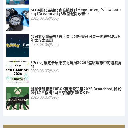
SEGA歷代主機化身為腕錶！「Mega Drive」「SEGA Satu
rn」「Dreamcast」3款型號開放預…
2026.08.05(Wed)
歐洲太空總署與「寶可夢」合作。與寶可夢一同慶祝2026
年世界太空周
2026.08.05(Wed)
「Pixio」確定參展東京電玩展2026！體驗理想中的遊戲房
間
2026.08.05(Wed)
最新情報節目「XBOX東京電玩展2026 Broadcast」將於
9月17日播出！同日舉辦的「XBOX F…
2026.08.05(Wed)