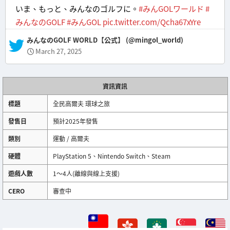
いま、もっと、みんなのゴルフに。
#みんGOLワールド
#
みんなのGOLF
#みんGOL
pic.twitter.com/Qcha67xYre
— みんなのGOLF WORLD【公式】 (@mingol_world)
March 27, 2025
資訊資訊
標題
全民高爾夫 環球之旅
發售日
預計2025年發售
類別
運動 / 高爾夫
硬體
PlayStation 5、Nintendo Switch、Steam
遊戲人數
1～4人(離線與線上支援)
CERO
審查中