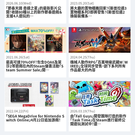
2026.06.10(Wed)
2023.05.20(Sat)
「節奏天國 奇蹟之星」的最新影片公
將大廳的置物櫃搬回家！《斯普拉遁3
開！收錄80種以上的新作節奏遊戲＆
置物櫃系列》即將發售！《斯普拉遁2
支援4人遊玩的…
換裝裝備系…
2021.06.26(Sat)
2024.04.25(Thu)
最高可達70%OFF！包含DOA6及萊
機械人動作RPG「百萬噸級武藏W：W
莎2等遊戲在內的Steam優惠活動「S
IRED」全球同步發售，創下系列所有
team Summer Sale」開…
作品最大的內容
2022.04.22(Fri)
2026.03.19(Thu)
「SEGA MegaDrive for Nintendo S
由「Fall Guys」開發團隊打造的新作
witch Online」4月22日追加游戲！
「Task Time」在Steam進行最終公
開遊玩測試中！還…