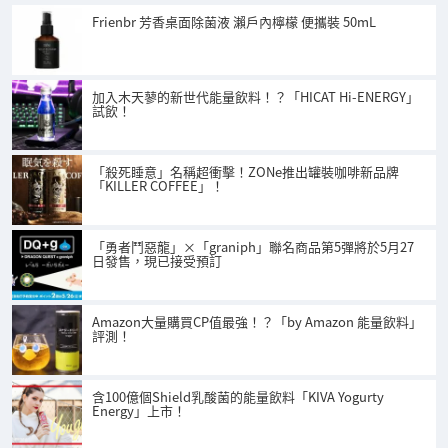
Frienbr 芳香桌面除菌液 瀨戶內檸檬 便攜裝 50mL
加入木天蓼的新世代能量飲料！？「HICAT Hi-ENERGY」
試飲！
「殺死睡意」名稱超衝擊！ZONe推出罐裝咖啡新品牌
「KILLER COFFEE」！
「勇者鬥惡龍」×「graniph」聯名商品第5彈將於5月27
日發售，現已接受預訂
Amazon大量購買CP值最強！？「by Amazon 能量飲料」
評測！
含100億個Shield乳酸菌的能量飲料「KIVA Yogurty
Energy」上市！