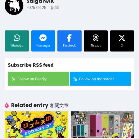
Saiga NAK
-
2025.03.28
新聞
WhatsApp
Messenger
Facebook
Threads
X
Subscribe RSS feed
Follow on Feedly
Follow on Inoreader
Related entry
相關文章