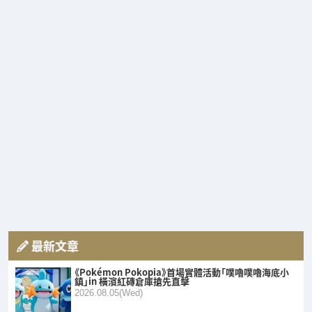
最新文章
《Pokémon Pokopia》首場實體活動「噗嚕噗嚕海底小
鎮」in 橫濱紅磚倉庫搶先直擊
2026.08.05(Wed)