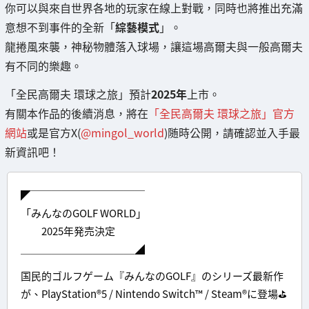
你可以與來自世界各地的玩家在線上對戰，同時也將推出充滿
意想不到事件的全新「
綜藝模式
」。
龍捲風來襲，神秘物體落入球場，讓這場高爾夫與一般高爾夫
有不同的樂趣。
「全民高爾夫 環球之旅」預計
2025年
上市。
有關本作品的後續消息，將在
「全民高爾夫 環球之旅」官方
網站
或是官方X(
@mingol_world
)随時公開，請確認並入手最
新資訊吧！
◤￣￣￣￣￣￣￣￣￣￣￣
「みんなのGOLF WORLD」
2025年発売決定
＿＿＿＿＿＿＿＿＿＿＿◢
国民的ゴルフゲーム『みんなのGOLF』のシリーズ最新作
が、PlayStation®︎5 / Nintendo Switch™ / Steam®に登場⛳