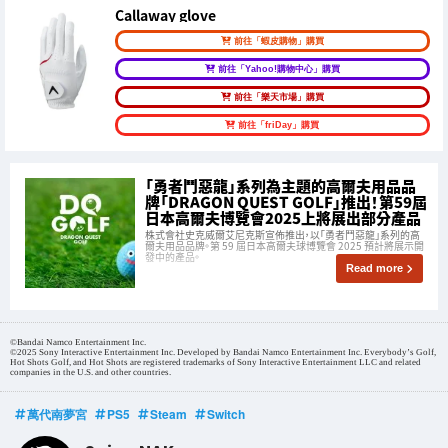
Callaway glove
前往「蝦皮購物」購買
前往「Yahoo!購物中心」購買
前往「樂天市場」購買
前往「friDay」購買
「勇者鬥惡龍」系列為主題的高爾夫用品品
牌「DRAGON QUEST GOLF」推出！第59屆
日本高爾夫博覽會2025上將展出部分產品
株式會社史克威爾艾尼克斯宣佈推出，以「勇者鬥惡龍」系列的高
爾夫用品品牌。第 59 屆日本高爾夫球博覽會 2025 預計將展示開
發中的產品。
Read more
©Bandai Namco Entertainment Inc.
©2025 Sony Interactive Entertainment Inc. Developed by Bandai Namco Entertainment Inc. Everybody’s Golf,
Hot Shots Golf, and Hot Shots are registered trademarks of Sony Interactive Entertainment LLC and related
companies in the U.S. and other countries.
萬代南夢宮
PS5
Steam
Switch