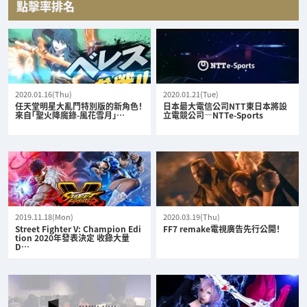
點擊率排名
2020.01.16(Thu)
2020.01.21(Tue)
任天堂明星大亂鬥特別版的新角色！
日本最大電信公司NTT東日本將設
來自「聖火降魔錄-風花雪月」…
立電競公司—NTTe-Sports
2019.11.18(Mon)
2020.03.19(Thu)
Street Fighter V: Champion Edi
FF7 remake電視廣告先行公開！
tion 2020年發表決定 收錄大量
D…