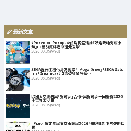
最新文章
《Pokémon Pokopia》首場實體活動「噗嚕噗嚕海底小
鎮」in 橫濱紅磚倉庫搶先直擊
2026.08.05(Wed)
SEGA歷代主機化身為腕錶！「Mega Drive」「SEGA Satu
rn」「Dreamcast」3款型號開放預…
2026.08.05(Wed)
歐洲太空總署與「寶可夢」合作。與寶可夢一同慶祝2026
年世界太空周
2026.08.05(Wed)
「Pixio」確定參展東京電玩展2026！體驗理想中的遊戲房
間