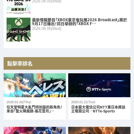
2026.08.05(Wed)
最新情報節目「XBOX東京電玩展2026 Broadcast」將於
9月17日播出！同日舉辦的「XBOX F…
2026.08.05(Wed)
點擊率排名
2020.01.16(Thu)
2020.01.21(Tue)
任天堂明星大亂鬥特別版的新角色！
日本最大電信公司NTT東日本將設
來自「聖火降魔錄-風花雪月」…
立電競公司—NTTe-Sports