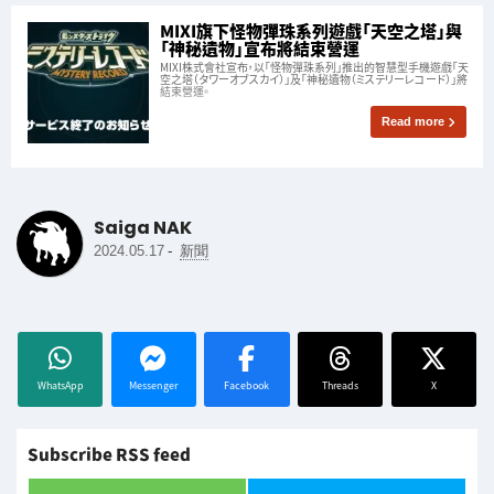
MIXI旗下怪物彈珠系列遊戲「天空之塔」與
「神秘遺物」宣布將結束營運
MIXI株式會社宣布，以「怪物彈珠系列」推出的智慧型手機遊戲「天
空之塔（タワーオブスカイ）」及「神秘遺物（ミステリーレコード）」將
結束營運。
Read more
Saiga NAK
-
2024.05.17
新聞
WhatsApp
Messenger
Facebook
Threads
X
Subscribe RSS feed