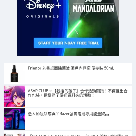
Frienbr 芳香桌面除菌液 瀨戶內檸檬 便攜裝 50mL
ASAP CLUB×【我推的孩子】合作活動開跑！不僅推出合
作包裝，還舉辦了贈送資料夾的活動！
愚人節謊話成真？Razer發售電競専用能量飲品