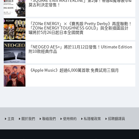
「SQUARE ENIX MASTERLINE」第2彈！蒂娜&魔導裝甲&
莫古利決定發售！
「ZONe ENERGY」×《賽馬娘 Pretty Derby》再度聯動！
「ZONe ENERGY TOUGHNESS GOLD」與全新插圖設計
罐將於5月26日起日本全國開賣
「NEOGEO AES+」將於11月12日發售！Ultimate Edition
附10款經典作品
《Apple Music》超過6,000萬首歌 免費試用三個月
主頁
關於我們
聯絡我們
使用條約
私隱權政策
招聘翻譯員