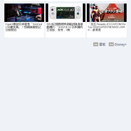
HyperX將於日本發售「SoloCast
32GB記憶體標準搭載的隨身遊
「京王 Presents JCG CAPCOM Pro
USB麥克風」！預購抽籤登記
戲機PC「AOKZOE A2 日本國内
Tour 2024 SUPER PREMIER JAPA
活動開始
正規版」發售，8萬…
N」參賽選…
雷蛇
Disney+