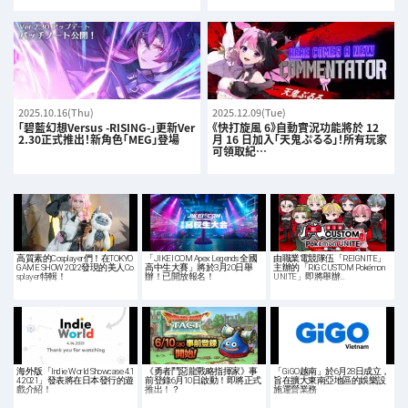
2025.10.16(Thu)
2025.12.09(Tue)
「碧藍幻想Versus -RISING-」更新Ver
《快打旋風 6》自動實況功能將於 12
2.30正式推出！新角色「MEG」登場
月 16 日加入「天鬼ぷるる」！所有玩家
可領取紀…
高質素的Cosplayer們！在TOKYO
「JIKEI COM Apex Legends 全國
由職業電競隊伍「REIGNITE」
GAME SHOW 2022發現的美人Co
高中生大賽」將於3月20日舉
主辦的「RIG CUSTOM Pokémon
splayer特輯！
辦！已開放報名！
UNITE」即將舉辦…
海外版「Indie World Showcase 4.1
《勇者鬥惡龍戰略指揮家》事
「GiGO越南」於6月28日成立，
4.2021」發表將在日本發行的遊
前登錄6月10日啟動！即將正式
旨在擴大東南亞地區的娛樂設
戲介紹！
推出！？
施運營業務