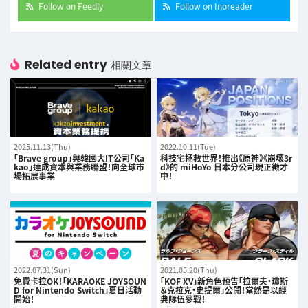
Follow on Feedly
Follow on Inoreader
Related entry
相關文章
2025.11.13(Thu)
2022.10.11(Tue)
「Brave group」與韓國大IT公司「Ka
科技宅拯救世界！推出《原神》《崩壞3r
kao」達成資本與業務聯盟！向全球市
d》的 miHoYo 日本分公司現正徵才
場拓展事業
中！
2022.07.31(Sun)
2021.05.20(Thu)
免費卡拉OK！「KARAOKE JOYSOUN
「KOF XV」新角色預告「拉爾夫·瓊斯
D for Nintendo Switch」夏日活動
＆克拉克·史提爾」公開！當然是以經
開始！
典隊伍參戰！