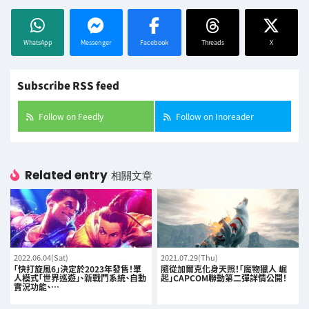
WhatsApp
Messenger
Facebook
Threads
X
Subscribe RSS feed
Follow on Feedly
Follow on Inoreader
Related entry
相關文章
2022.06.04(Sat)
2021.07.29(Thu)
「快打旋風6」決定於2023年發售！單
隨從加爾克化身天照！「魔物獵人 崛
人模式「世界巡遊」、新戰鬥系統、自動
起」CAPCOM聯動第二彈詳情公開！
實況功能、…