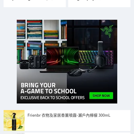
Frienbr 衣物及家居香薰噴霧-瀨戶內檸檬 300mL