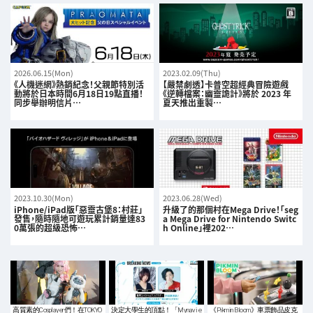
2026.06.15(Mon)
2023.02.09(Thu)
《人機迷網》熱銷紀念！父親節特別活
【嚴禁劇透】卡普空超經典冒險遊戲
動將於日本時間6月18日19點直播！
《逆轉檔案：幽靈詭計》將於 2023 年
同步舉辦明信片…
夏天推出重製…
2023.10.30(Mon)
2023.06.28(Wed)
iPhone/iPad版「惡靈古堡8：村莊」
升級了的那個村在Mega Drive！「seg
發售，隨時隨地可遊玩累計銷量達83
a Mega Drive for Nintendo Switc
0萬張的超級恐怖…
h Online」裡202…
高質素的Cosplayer們！在TOKYO
決定大學生的頂點！「Mynavi e
《Pikmin Bloom》車票飾品皮克