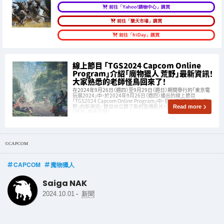
前往「Yahoo!購物中心」購買
前往「樂天市場」購買
前往「friDay」購買
線上節目 「TGS2024 Capcom Online
Program」介紹「魔物獵人 荒野」最新資訊！
大家熟悉的老師怪鳥回來了！
在2024年9月26日（週四）至9月29日（週日）期間舉行的「東京電
玩展2024」中，於2024年9月26日（週四）播出的線上節目
「TGS2024 Capcom Online Program」中，發布了「魔物獵人 荒
野」的新資訊。 節目中公開了新的宣傳影片，並且宣布熟悉的老師
Read more
「怪鳥」將會回歸！
©CAPCOM
CAPCOM
魔物獵人
Saiga NAK
-
2024.10.01
新聞