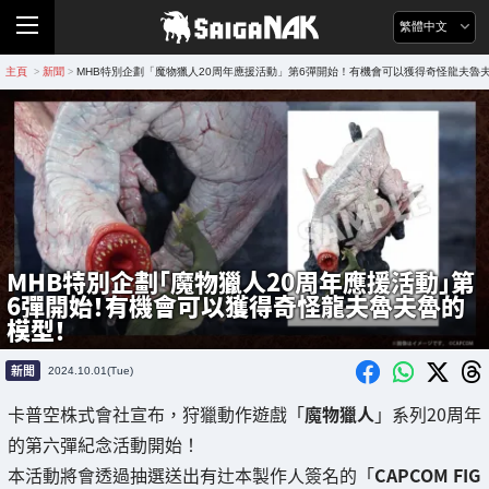
繁體中文
主頁
新聞
MHB特別企劃「魔物獵人20周年應援活動」第6彈開始！有機會可以獲得奇怪龍夫魯
>
>
MHB特別企劃「魔物獵人20周年應援活動」第
6彈開始！有機會可以獲得奇怪龍夫魯夫魯的
模型！
新聞
2024.10.01(Tue)
卡普空株式會社宣布，狩獵動作遊戲「
魔物獵人
」系列20周年
的第六彈紀念活動開始！
本活動將會透過抽選送出有辻本製作人簽名的「
CAPCOM FIG