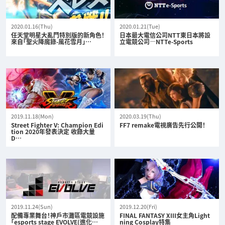
2020.01.16(Thu)
2020.01.21(Tue)
任天堂明星大亂鬥特別版的新角色！
日本最大電信公司NTT東日本將設
來自「聖火降魔錄-風花雪月」…
立電競公司—NTTe-Sports
2019.11.18(Mon)
2020.03.19(Thu)
Street Fighter V: Champion Edi
FF7 remake電視廣告先行公開！
tion 2020年發表決定 收錄大量
D…
2019.11.24(Sun)
2019.12.20(Fri)
配備專業舞台！神戶市灘區電競設施
FINAL FANTASY XIII女主角Light
「esports stage EVOLVE(進化…
ning Cosplay特集