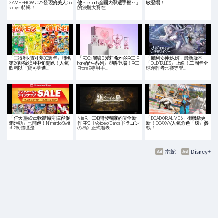
GAME SHOW 2022發現的美人Co
他～esports全國大學選手權～」
敏登場！
splayer特輯！
的決勝大賽在…
「三得利×寶可夢30週年」聯名
「ROG×崩壞3 愛莉希雅的ROG P
「勝利女神:妮姬」最新版本
第2彈將於6月中旬開跑！人氣
hone配件系列」即將登場！ROG
「OLD TALES」上線！二周年全
飲料以「寶可夢進…
Phone 9專用手…
球創作者比賽等豐…
「任天堂eShop軟體廠商陣容促
NieR、DOD開發團隊的完全新
「DEAD OR ALIVE 6」街機版更
銷活動」已開跑！Nintendo Swit
作RPG《Voice of Cards ドラゴン
新！DOAXVV人氣角色「環」參
ch 2軟體也是…
の島》正式發表…
戰！
雷蛇
Disney+