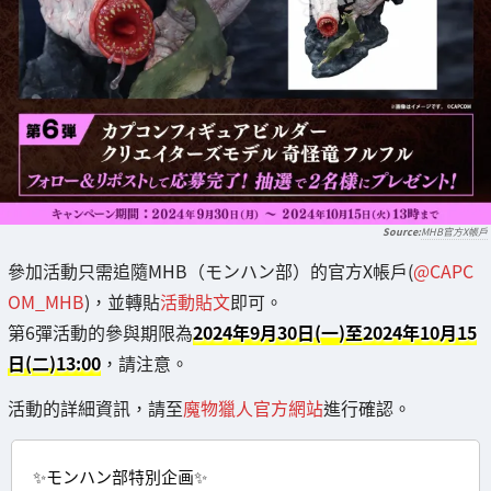
MHB官方X帳戶
參加活動只需追隨MHB（モンハン部）的官方X帳戶(
@CAPC
OM_MHB
)，並轉貼
活動貼文
即可。
第6彈活動的參與期限為
2024年9月30日(一)至2024年10月15
日(二)13:00
，請注意。
活動的詳細資訊，請至
魔物獵人官方網站
進行確認。
✨モンハン部特別企画✨