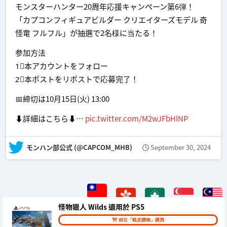
モンスターハンター20周年応援キャンペーン第6弾！
「カプコンフィギュアビルダー クリエイターズモデル 奇
怪竜 フルフル」が抽選で2名様に当たる！
参加方法
1⃣本アカウントをフォロー
2⃣本ポストをリポストで応募完了！
📅締切は10月15日(火) 13:00
⬇詳細はこちら⬇…
pic.twitter.com/M2wJFbHlNP
— モンハン部公式 (@CAPCOM_MHB)
September 30, 2024
怪物獵人 Wilds 適用於 PS5
前往「蝦皮購物」購買