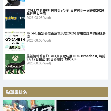
歐洲太空總署與「寶可夢」合作。與寶可夢一同慶祝2026
年世界太空周
2026.08.05(Wed)
「Pixio」確定參展東京電玩展2026！體驗理想中的遊戲房
間
2026.08.05(Wed)
最新情報節目「XBOX東京電玩展2026 Broadcast」將於
9月17日播出！同日舉辦的「XBOX F…
2026.08.05(Wed)
點擊率排名