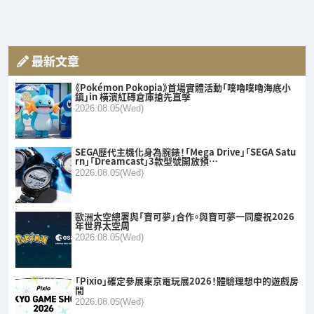
最新文章
《Pokémon Pokopia》首場實體活動「噗嚕噗嚕海底小
鎮」in 橫濱紅磚倉庫搶先直擊
2026.08.05(Wed)
SEGA歷代主機化身為腕錶！「Mega Drive」「SEGA Satu
rn」「Dreamcast」3款型號開放預…
2026.08.05(Wed)
歐洲太空總署與「寶可夢」合作。與寶可夢一同慶祝2026
年世界太空周
2026.08.05(Wed)
「Pixio」確定參展東京電玩展2026！體驗理想中的遊戲房
間
2026.08.05(Wed)