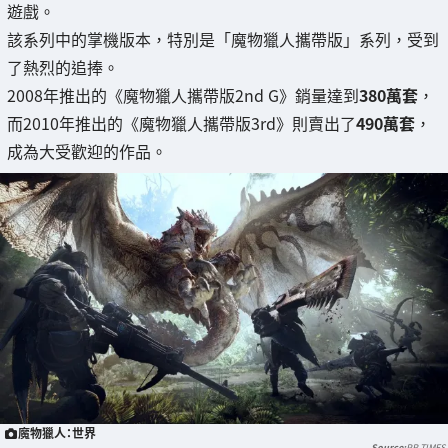
遊戲。
該系列中的掌機版本，特別是「魔物獵人攜帶版」系列，受到
了熱烈的追捧。
2008年推出的《魔物獵人攜帶版2nd G》銷量達到
380萬套
，
而2010年推出的《魔物獵人攜帶版3rd》則賣出了
490萬套
，
成為大受歡迎的作品。
魔物獵人：世界
PR TIMES