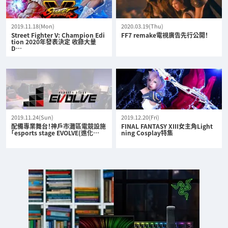
2019.11.18(Mon)
2020.03.19(Thu)
Street Fighter V: Champion Edi
FF7 remake電視廣告先行公開！
tion 2020年發表決定 收錄大量
D…
2019.11.24(Sun)
2019.12.20(Fri)
配備專業舞台！神戶市灘區電競設施
FINAL FANTASY XIII女主角Light
「esports stage EVOLVE(進化…
ning Cosplay特集