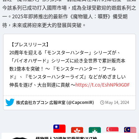
今該系列已成功打入國際市場，成為全球受歡迎的遊戲系列之
一。2025年即將推出的最新作《魔物獵人：曠野》備受期
待，未來或將迎來更大的發展與突破。
【プレスリリース】
20周年を迎える「モンスターハンター」シリーズが、
「バイオハザード」シリーズに続き全世界で累計販売本
数1億本を突破！ ～ 『モンスターハンター：ワール
ド』、『モンスターハンターライズ』などがめざましい
伸長を遂げ、大台到達に貢献 ～
https://t.co/EshNPk9GDF
— 株式会社カプコン 広報IR室 (@CapcomIR)
May 14, 2024
怪物獵人20週年可愛圖案(A)T恤