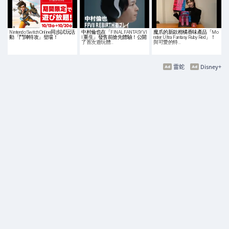
Nintendo Switch Online同步試玩活
中村倫也在「FINAL FANTASY VI
魔爪的新款柑橘香味產品「Mo
動「鬥陣特攻」登場！
I 重生」發售前搶先體驗！公開
nster Ultra Fantasy Ruby Red」！
了首次遊玩體…
與可愛的特…
雷蛇
Disney+