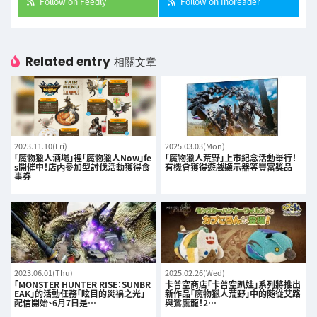
Follow on Feedly
Follow on Inoreader
Related entry
相關文章
2023.11.10(Fri)
2025.03.03(Mon)
「魔物獵人酒場」裡「魔物獵人Now」fe
「魔物獵人荒野」上市紀念活動舉行！
s開催中！店内參加型討伐活動獲得食
有機會獲得遊戲顯示器等豐富獎品
事券
2023.06.01(Thu)
2025.02.26(Wed)
「MONSTER HUNTER RISE：SUNBR
卡普空商店「卡普空趴娃」系列將推出
EAK」的活動任務「眩目的災禍之光」
新作品「魔物獵人荒野」中的随從艾路
配信開始、6月7日是…
與鷺鷹龍！2…