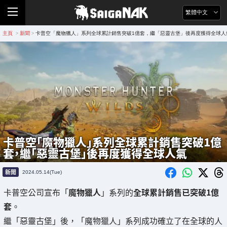
繁體中文
主頁
新聞
卡普空「魔物獵人」系列全球累計銷售突破1億套，繼「惡靈古堡」後再度獲得全球人
>
>
卡普空「魔物獵人」系列全球累計銷售突破1億
套，繼「惡靈古堡」後再度獲得全球人氣
新聞
2024.05.14(Tue)
卡普空公司宣布「
魔物獵人
」系列的
全球累計銷售已突破1億
套
。
繼「惡靈古堡」後，「魔物獵人」系列成功確立了在全球的人