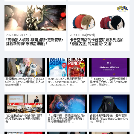
2023.06.08(Thu)
2023.10.04(Wed)
「魔物獵人崛起：破曉」額外更新實裝，
卡普空商店的卡普空趴娃系列追加
挑戰新魔物「原初爵銀龍」！
「惡靈古堡」的克蕾兒、艾達！
高質素的Cosplayer們！在TOKYO
ZONe ENERGY 2產品已更新「H
「Rakuten NFT」與現代藝術創
GAME SHOW 2022發現的美人Co
YPER ZONe WHITE SODA」「HY
作者攜手合作，與「Art Powers
splayer特輯！
PER ZONe BLACK PU…
Japan」達成NF…
REDEE株式会社將會面向專門
「人機迷網」體驗版將自2月6
連頸枕都可以發光！發光電競
學校實施eSports活動相關研討
日起於各平台陸續開始配信！
椅頸枕「Razer Head Cushion Chro
會
同步舉辦總額價值1…
ma」登場！