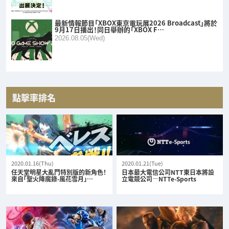
最新情報節目「XBOX東京電玩展2026 Broadcast」將於
9月17日播出！同日舉辦的「XBOX F…
2026.08.05(Wed)
點擊率排名
2020.01.16(Thu)
2020.01.21(Tue)
任天堂明星大亂鬥特別版的新角色！
日本最大電信公司NTT東日本將設
來自「聖火降魔錄-風花雪月」…
立電競公司—NTTe-Sports