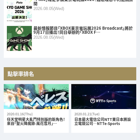
間
2026.08.05(Wed)
最新情報節目「XBOX東京電玩展2026 Broadcast」將於
9月17日播出！同日舉辦的「XBOX F…
2026.08.05(Wed)
點擊率排名
2020.01.16(Thu)
2020.01.21(Tue)
任天堂明星大亂鬥特別版的新角色！
日本最大電信公司NTT東日本將設
來自「聖火降魔錄-風花雪月」…
立電競公司—NTTe-Sports