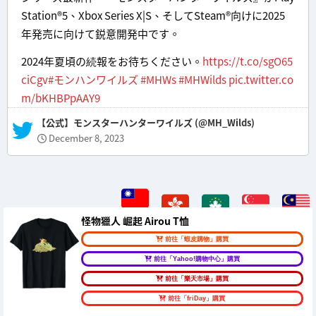
Station®5、Xbox Series X|S、そしてSteam®向けに2025
年発売に向けて鋭意開発中です。
2024年夏頃の続報をお待ちください。
https://t.co/sgO65
ciCgv
#モンハンワイルズ
#MHWs
#MHWilds
pic.twitter.co
m/bKHBPpAAY9
— 【公式】モンスターハンターワイルズ (@MH_Wilds)
December 8, 2023
怪物獵人 崛起 Airou T恤
前往「蝦皮購物」購買
前往「Yahoo!購物中心」購買
前往「樂天市場」購買
前往「friDay」購買