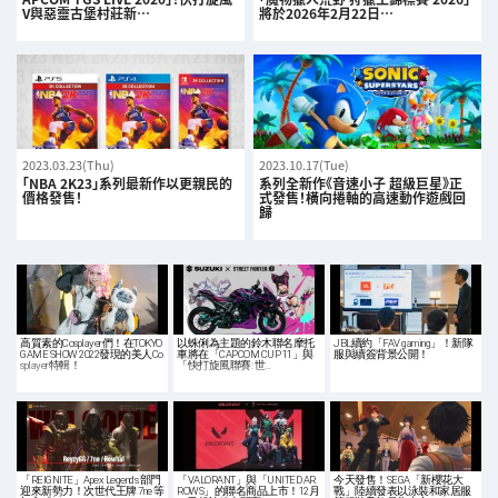
V與惡靈古堡村莊新…
將於2026年2月22日…
2023.03.23(Thu)
2023.10.17(Tue)
「NBA 2K23」系列最新作以更親民的
系列全新作《音速小子 超級巨星》正
價格發售！
式發售！橫向捲軸的高速動作遊戲回
歸
高質素的Cosplayer們！在TOKYO
以蛛俐為主題的鈴木聯名摩托
JBL續約「FAV gaming」！新隊
GAME SHOW 2022發現的美人Co
車將在「CAPCOM CUP 11」與
服與續簽背景公開！
splayer特輯！
「快打旋風聯賽: 世…
「REIGNITE」Apex Legends 部門
「VALORANT」與「UNITED AR
今天發售！SEGA「新櫻花大
迎來新勢力！次世代王牌 7ne 等
ROWS」的聯名商品上市！12月
戰」陸續發表以泳裝和家居服