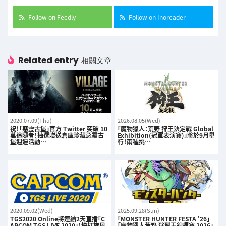
Follow on Feedly
Follow on Inoreader
Related entry
相關文章
2020.07.09(Thu)
2026.08.05(Wed)
祝！「惡靈古堡」官方 Twitter 突破 10
「魔物獵人：荒野 狩王決定戰 Global
萬追隨者！抽選贈送倉庫珍藏惡靈古
Exhibition(冠軍表演賽)」將於9月舉
堡週邊活動…
行！兩種挑…
2020.09.02(Wed)
2025.09.28(Sun)
TGS2020 Online將連續2天直播「C
「MONSTER HUNTER FESTA '26」
APCOM TGS LIVE 2020」！快打旋風
「魔物獵人荒野 狩獵王錦標賽 2026」