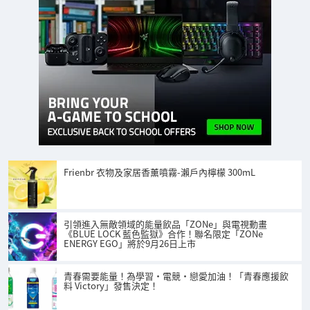
Frienbr 衣物及家居香薰噴霧-瀨戶內檸檬 300mL
引領進入無敵領域的能量飲品「ZONe」與電視動畫
《BLUE LOCK 藍色監獄》合作！聯名限定「ZONe
ENERGY EGO」將於9月26日上市
青春需要能量！為學習・電競・戀愛加油！「青春應援飲
料 Victory」發售決定！