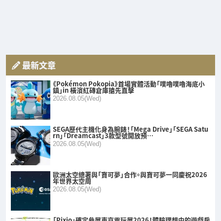
最新文章
《Pokémon Pokopia》首場實體活動「噗嚕噗嚕海底小
鎮」in 橫濱紅磚倉庫搶先直擊
2026.08.05(Wed)
SEGA歷代主機化身為腕錶！「Mega Drive」「SEGA Satu
rn」「Dreamcast」3款型號開放預…
2026.08.05(Wed)
歐洲太空總署與「寶可夢」合作。與寶可夢一同慶祝2026
年世界太空周
2026.08.05(Wed)
「Pixio」確定參展東京電玩展2026！體驗理想中的遊戲房