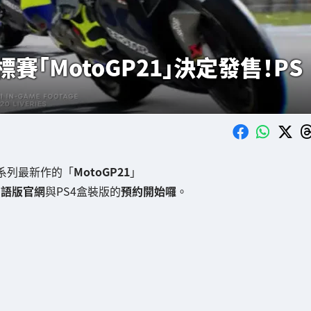
「MotoGP21」決定發售！PS
系列最新作的「
MotoGP21
」
日語版官網
與PS4盒裝版的
預約開始囉
。