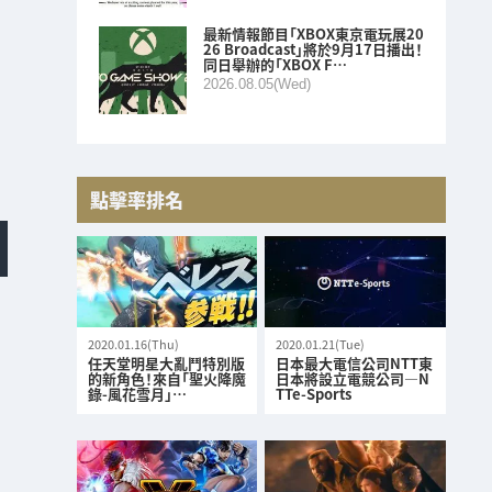
最新情報節目「XBOX東京電玩展20
26 Broadcast」將於9月17日播出！
同日舉辦的「XBOX F…
2026.08.05(Wed)
點擊率排名
2020.01.16(Thu)
2020.01.21(Tue)
任天堂明星大亂鬥特別版
日本最大電信公司NTT東
的新角色！來自「聖火降魔
日本將設立電競公司—N
錄-風花雪月」…
TTe-Sports