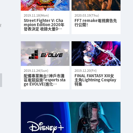
2019.11.18(Mon)
2020.03.19(Thu)
Street Fighter V: Cha
FF7 remake電視廣告先
mpion Edition 2020年
行公開！
1
發表決定 收錄大量D…
2019.11.24(Sun)
2019.12.20(Fri)
配備專業舞台！神戶市灘
FINAL FANTASY XIII女
區電競設施「esports sta
主角Lightning Cosplay
ge EVOLVE(進化…
特集