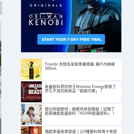
Frienbr 衣物及家居香薰噴霧-瀨戶內檸檬
300mL
能量飲料界的帝王Monster Energy發表了
許久不見的新商品「超級可樂」！
那位阿諾斯特·赫斯特參與開發！試喝了
超高機能能量飲料「ASURA能量飲料」！
喝起來毫無罪惡感！以9種香料與瑪卡來提