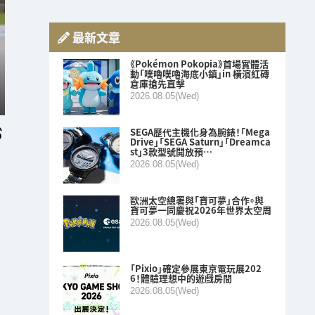
最新文章
《Pokémon Pokopia》首場實體活
動「噗嚕噗嚕海底小鎮」in 橫濱紅磚
倉庫搶先直擊
2026.08.05(Wed)
SEGA歷代主機化身為腕錶！「Mega
Drive」「SEGA Saturn」「Dreamca
st」3款型號開放預…
2026.08.05(Wed)
歐洲太空總署與「寶可夢」合作。與
寶可夢一同慶祝2026年世界太空周
2026.08.05(Wed)
「Pixio」確定參展東京電玩展202
6！體驗理想中的遊戲房間
2026.08.05(Wed)