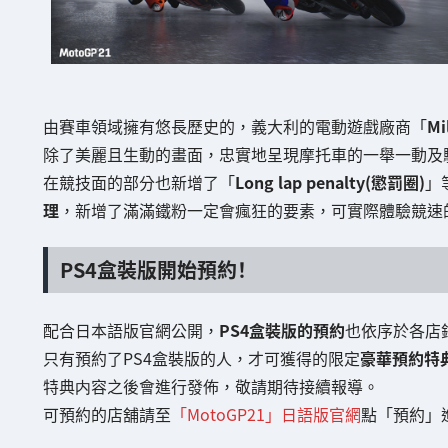
由賽車領域擁有悠長歷史的，義大利的電動遊戲廠商「
Mi
除了美麗且生動的畫面，忠實地呈現摩托車的一舉一動及
在競技面的部分也新增了「
Long lap penalty(懲罰圈)
」
理
，新增了滿滿鐵粉一定會瘋狂的要素，可實際體驗競速
PS4盒裝版開始預約！
配合日本語版官網公開，
PS4盒裝版的預約
也依序於各店
只有預約了PS4盒裝版的人，才可獲得的限定
豪華預約特
特典内容之後會進行發佈，敬請期待接續報導。
可預約的店舖請至
「MotoGP21」日語版官網
點「預約」