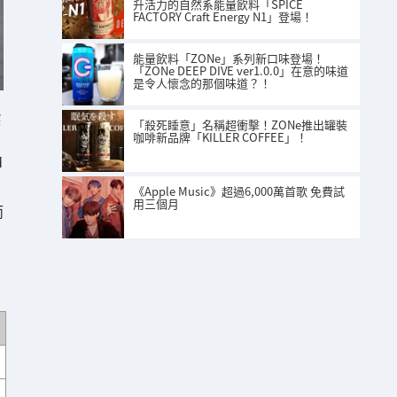
升活力的自然系能量飲料「SPICE
FACTORY Craft Energy N1」登場！
能量飲料「ZONe」系列新口味登場！
「ZONe DEEP DIVE ver1.0.0」在意的味道
是令人懷念的那個味道？！
1
「殺死睡意」名稱超衝擊！ZONe推出罐裝
咖啡新品牌「KILLER COFFEE」！
M
《Apple Music》超過6,000萬首歌 免費試
用三個月
而