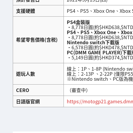
支援硬體
PS4、PS5、Xbox One、Xbox Se
PS4盒裝版
・8,778日圓(約$HKD638,$NTD
PS4、PS5、Xbox One、Xbox 
・8,778日圓(約$HKD638,$NTD
希望零售價格(含税)
Nintendo switch下載版
・6,578日圓(約$HKD478,$NTD
PC(DMM GAME PLAYER)下載
・5,149日圓(約$HKD374,$NTD
線上：1P、1-8P (Nintendo sw
遊玩人數
線上：2-13P 、2-22P (僅限PS5 / 
※Nintendo switch、
CERO
（審查中）
日語版官網
https://motogp21.games.dm