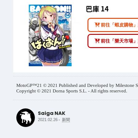
巴庫 14
前往「蝦皮購物」
前往「樂天市場」
MotoGP™21 © 2021 Published and Developed by Milestone S.r.l
Copyright © 2021 Dorna Sports S.L. - All rights reserved.
Saiga NAK
-
2021.02.26
新聞