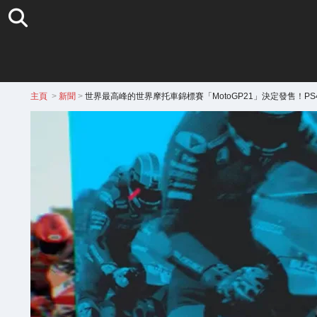
主頁
>
新聞
>
世界最高峰的世界摩托車錦標賽「MotoGP21」決定發售！P