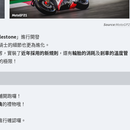
MotoGP2
lestone
」進行開發
騎士的細節也更為進化。
等，實裝了
近年採用的新規則
，還有
輪胎的消耗
及
剎車的溫度管
的極限！
鋪開跑囉！
典
的禮物哦！
進行確認囉。