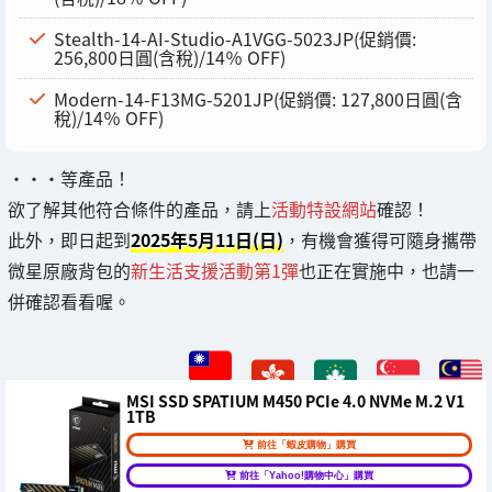
Stealth-14-AI-Studio-A1VGG-5023JP(促銷價:
256,800日圓(含稅)/14％ OFF)
Modern-14-F13MG-5201JP(促銷價: 127,800日圓(含
稅)/14％ OFF)
・・・等產品！
欲了解其他符合條件的產品，請上
活動特設網站
確認！
此外，即日起到
2025年5月11日(日)
，有機會獲得可隨身攜帶
微星原廠背包的
新生活支援活動第1彈
也正在實施中，也請一
併確認看看喔。
MSI SSD SPATIUM M450 PCIe 4.0 NVMe M.2 V1
1TB
前往「蝦皮購物」購買
前往「Yahoo!購物中心」購買