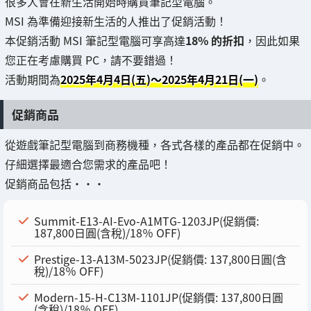
很多人會在新生活開始時購買筆記型電腦。
MSI 為準備迎接新生活的人推出了促銷活動！
本促銷活動 MSI 筆記型電腦可享高達
18% 的折扣
，因此如果
您正在考慮購買 PC，請不要錯過！
活動期間為
2025年4月4日(五)～2025年4月21日(一)
。
促銷商品
從遊戲筆記型電腦到商務機種，各式各樣的產品都在促銷中。
仔細選擇最適合您需求的產品吧！
促銷商品包括・・・
Summit-E13-AI-Evo-A1MTG-1203JP(促銷價:
187,800日圓(含稅)/18％ OFF)
Prestige-13-A13M-5023JP(促銷價: 137,800日圓(含
稅)/18％ OFF)
Modern-15-H-C13M-1101JP(促銷價: 137,800日圓
(含稅)/18％ OFF)