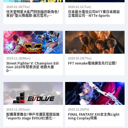
2020.01.16(Thu)
2020.01.21(Tue)
任天堂明星大亂鬥特別版的新角色！
日本最大電信公司NTT東日本將設
來自「聖火降魔錄-風花雪月」…
立電競公司—NTTe-Sports
2019.11.18(Mon)
2020.03.19(Thu)
Street Fighter V: Champion Edi
FF7 remake電視廣告先行公開！
tion 2020年發表決定 收錄大量
D…
2019.11.24(Sun)
2019.12.20(Fri)
配備專業舞台！神戶市灘區電競設施
FINAL FANTASY XIII女主角Light
「esports stage EVOLVE(進化…
ning Cosplay特集