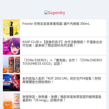
Frienbr 衣物及家居香薰噴霧-瀨戶內檸檬 300mL
ASAP CLUB×【我推的孩子】合作活動開跑！不僅推出合
作包裝，還舉辦了贈送資料夾的活動！
「ZONe ENERGY」×「賽馬娘」合作！「ZONe ENERGY
TOUGHNESS GOLD」試飲！
系列屈指人氣的「KOF 2002 UM」終於在PS4發售！附特
典實體版也開始預約！
無咖啡因、無熱量、無糖！喝起來毫無罪惡感的植物基能
量飲料「2Energy」試喝評測！