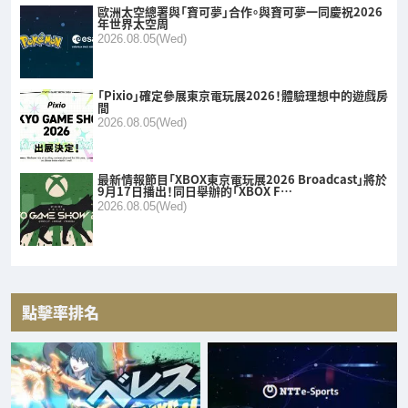
歐洲太空總署與「寶可夢」合作。與寶可夢一同慶祝2026
年世界太空周
2026.08.05(Wed)
「Pixio」確定參展東京電玩展2026！體驗理想中的遊戲房
間
2026.08.05(Wed)
最新情報節目「XBOX東京電玩展2026 Broadcast」將於
9月17日播出！同日舉辦的「XBOX F…
2026.08.05(Wed)
點擊率排名