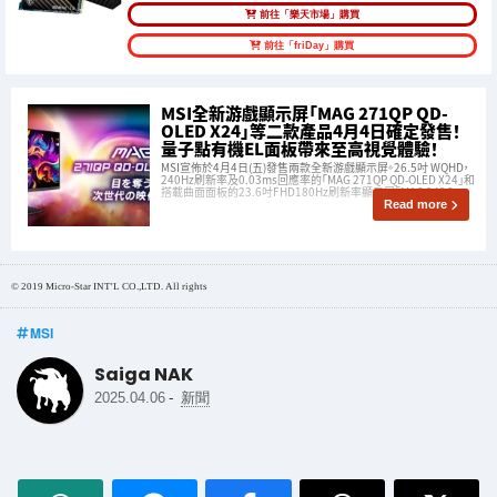
前往「樂天市場」購買
前往「friDay」購買
MSI全新游戲顯示屏「MAG 271QP QD-
OLED X24」等二款產品4月4日確定發售！
量子點有機EL面板帶來至高視覺體驗！
MSI宣佈於4月4日(五)發售兩款全新游戲顯示屏。26.5吋 WQHD，
240Hz刷新率及0.03ms回應率的「MAG 271QP QD-OLED X24」和
搭載曲面面板的23.6吋FHD180Hz刷新率顯示屏「MAG 242C」。
Read more
© 2019 Micro-Star INT'L CO.,LTD. All rights
MSI
Saiga NAK
-
2025.04.06
新聞