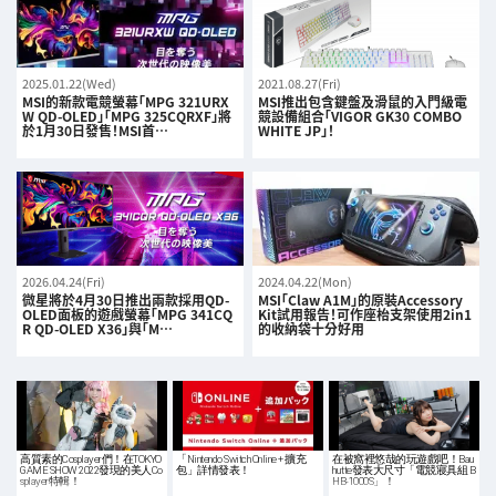
2025.01.22(Wed)
2021.08.27(Fri)
MSI的新款電競螢幕「MPG 321URX
MSI推出包含鍵盤及滑鼠的入門級電
W QD-OLED」「MPG 325CQRXF」將
競設備組合「VIGOR GK30 COMBO
於1月30日發售！MSI首…
WHITE JP」！
2026.04.24(Fri)
2024.04.22(Mon)
微星將於4月30日推出兩款採用QD-
MSI「Claw A1M」的原裝Accessory
OLED面板的遊戲螢幕「MPG 341CQ
Kit試用報告！可作座枱支架使用2in1
R QD-OLED X36」與「M…
的收納袋十分好用
高質素的Cosplayer們！在TOKYO
「Nintendo Switch Online + 擴充
在被窩裡悠哉的玩遊戲吧！Bau
GAME SHOW 2022發現的美人Co
包」詳情發表！
hutte發表大尺寸「電競寢具組 B
splayer特輯！
HB-1000S」！