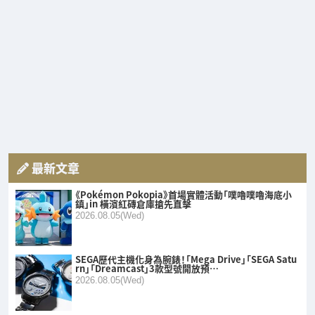
最新文章
《Pokémon Pokopia》首場實體活動「噗嚕噗嚕海底小
鎮」in 橫濱紅磚倉庫搶先直擊
2026.08.05(Wed)
SEGA歷代主機化身為腕錶！「Mega Drive」「SEGA Satu
rn」「Dreamcast」3款型號開放預…
2026.08.05(Wed)