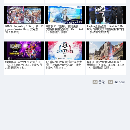
GBVS「Legendary Edition」和「C
戰鬥RPG「護緣」實施更新！
LayLax全新品牌「LAYLAX GAMI
ygames Greatest Hits」決定發
實施新的限定英雄「Kamil Heat
NG」當中支援大型街機搖桿的
售！碧藍幻…
h」與新的守護神…
「多功能電競後背…
餓狼傳說 CotW的Season 3「DES
LoL與VALORANT的官方學生大
NCSOFT的次世代MMORPG「王
TINED FOR REVENGE」將於7月
賽「Spring Challenge Cup」確定
權與自由：THRONE AND LIBER
23日起開跑！每…
將於3月舉辦！…
TY」最新情報公開，…
雷蛇
Disney+