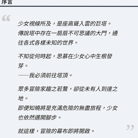
序言
少女視線所及，是座高聳入雲的巨塔。
傳說塔中存在一扇扇不可思議的大門，通
往各式各樣未知的世界。
不知從何時起，思慕在少女心中生根發
芽。
――我必須前往塔頂。
眾多冒險家趨之若鶩，卻從未有人到達之
地。
即便知曉將是充滿危險的無盡旅程，少女
也依然邁開腳步。
就這樣，冒險的幕布即將開啟。