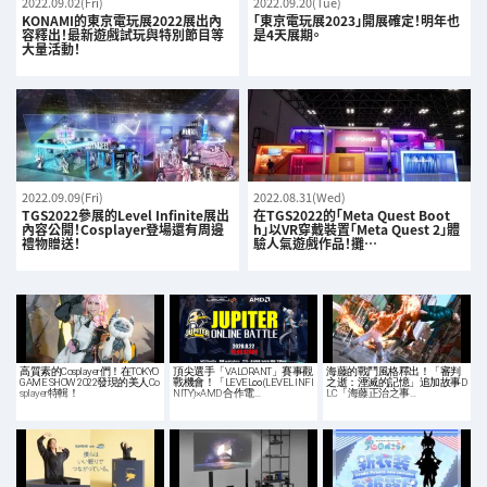
2022.09.02(Fri)
2022.09.20(Tue)
KONAMI的東京電玩展2022展出內
「東京電玩展2023」開展確定！明年也
容釋出！最新遊戲試玩與特別節目等
是4天展期。
大量活動！
2022.09.09(Fri)
2022.08.31(Wed)
TGS2022參展的Level Infinite展出
在TGS2022的「Meta Quest Boot
內容公開！Cosplayer登場還有周邊
h」以VR穿戴裝置「Meta Quest 2」體
禮物贈送！
驗人氣遊戲作品！攤…
高質素的Cosplayer們！在TOKYO
頂尖選手「VALORANT」賽事觀
海藤的戰鬥風格釋出！「審判
GAME SHOW 2022發現的美人Co
戰機會！「LEVEL∞(LEVEL INFI
之逝：湮滅的記憶」追加故事D
splayer特輯！
NITY)×AMD 合作電…
LC「海藤正治之事…