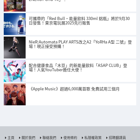
可攜帶的「Red Bull・能量飲料 330ml 鋁瓶」將於9月30
日發售！東京電玩展2025先行販售
NieR:Automata PLAY ARTS改之A2「YoRHa A型 二號」登
場！現正接受預購！
配合健康食品「木豆」的新能量飲料「ASAP CLUB」登
場！人氣YouTuber擔任大使！
《Apple Music》超過6,000萬首歌 免費試用三個月
主頁
關於我們
聯絡我們
使用條約
私隱權政策
招聘翻譯員