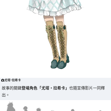
尤塔・拉希卡
故事的關鍵
登場角色「尤塔・拉希卡」
也隨宣傳影片一同釋
出。