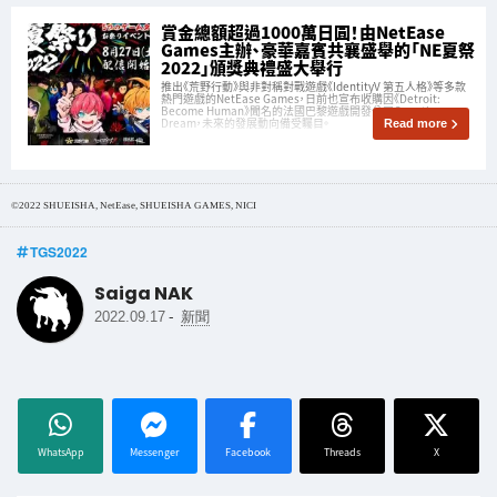
賞金總額超過1000萬日圓！由NetEase
Games主辦、豪華嘉賓共襄盛舉的「NE夏祭
2022」頒獎典禮盛大舉行
推出《荒野行動》與非對稱對戰遊戲《IdentityV 第五人格》等多款
熱門遊戲的NetEase Games，日前也宣布收購因《Detroit:
Become Human》聞名的法國巴黎遊戲開發公司Quantic
Dream，未來的發展動向備受矚目。
Read more
©2022 SHUEISHA, NetEase, SHUEISHA GAMES, NICI
TGS2022
Saiga NAK
-
2022.09.17
新聞
WhatsApp
Messenger
Facebook
Threads
X