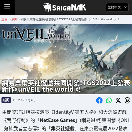
繁體中文
主頁
新聞
網易與集英社遊戲共同開發！TGS2022上發表新作《unVEIL the world 》！
>
>
網易與集英社遊戲共同開發！TGS2022上發表
新作《unVEIL the world 》！
新聞
2022.09.17(Sat)
由開發非對稱競技遊戲《IdentityV 第五人格》和大逃殺遊戲
《荒野行動》的「
NetEase Games
」(網易遊戲)與開發《ONI
-鬼族武者立志傳》的「
集英社遊戲
」在東京電玩展2022發表