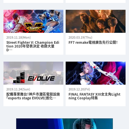
2019.11.18(Mon)
2020.03.19(Thu)
Street Fighter V: Champion Edi
FF7 remake電視廣告先行公開！
tion 2020年發表決定 收錄大量
D…
2019.11.24(Sun)
2019.12.20(Fri)
配備專業舞台！神戶市灘區電競設施
FINAL FANTASY XIII女主角Light
「esports stage EVOLVE(進化…
ning Cosplay特集