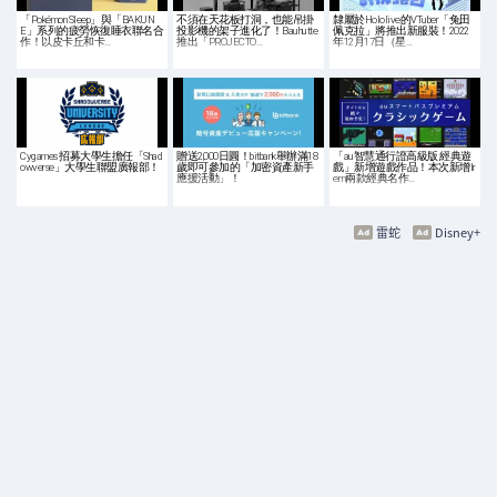
「Pokémon Sleep」與「BAKUN
不須在天花板打洞，也能吊掛
隸屬於Hololive的VTuber「兔田
E」系列的疲勞恢復睡衣聯名合
投影機的架子進化了！Bauhutte
佩克拉」將推出新服裝！2022
作！以皮卡丘和卡…
推出「PROJECTO…
年12月17日（星…
Cygames 招募大學生擔任「Shad
贈送2,000日圓！bitbank舉辦滿18
「au智慧通行證高級版 經典遊
owverse」大學生聯盟廣報部！
歲即可參加的「加密資產新手
戲」新增遊戲作品！本次新增Ir
應援活動」！
em兩款經典名作…
雷蛇
Disney+