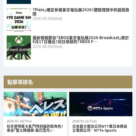
「Pixio」確定參展東京電玩展2026！體驗理想中的遊戲房
間
2026.08.05(Wed)
最新情報節目「XBOX東京電玩展2026 Broadcast」將於
9月17日播出！同日舉辦的「XBOX F…
2026.08.05(Wed)
點擊率排名
2020.01.16(Thu)
2020.01.21(Tue)
任天堂明星大亂鬥特別版的新角色！
日本最大電信公司NTT東日本將設
來自「聖火降魔錄-風花雪月」…
立電競公司—NTTe-Sports