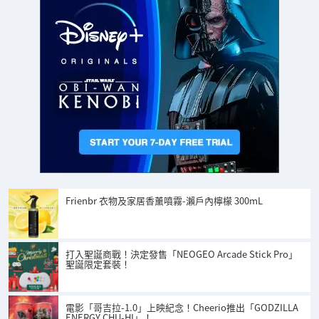
Frienbr 衣物及家居香薰噴霧-瀨戶內檸檬 300mL
打入聖誕商戰！決定發售「NEOGEO Arcade Stick Pro」
聖誕限定套裝！
電影「哥吉拉-1.0」上映紀念！Cheerio推出「GODZILLA
ENERGY CHU-HI」！