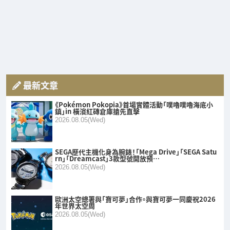
最新文章
《Pokémon Pokopia》首場實體活動「噗嚕噗嚕海底小
鎮」in 橫濱紅磚倉庫搶先直擊
2026.08.05(Wed)
SEGA歷代主機化身為腕錶！「Mega Drive」「SEGA Satu
rn」「Dreamcast」3款型號開放預…
2026.08.05(Wed)
歐洲太空總署與「寶可夢」合作。與寶可夢一同慶祝2026
年世界太空周
2026.08.05(Wed)