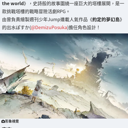
the world
》，史詩般的故事圍繞一座巨大的塔樓展開，是一
款挑戰塔樓的戰略冒險活劇RPG。
由曾負責繪製週刊少年Jump連載人氣作品《
約定的夢幻島
》
的出水ぽすか(
@DemizuPosuka
)擔任角色設計！
形象視覺