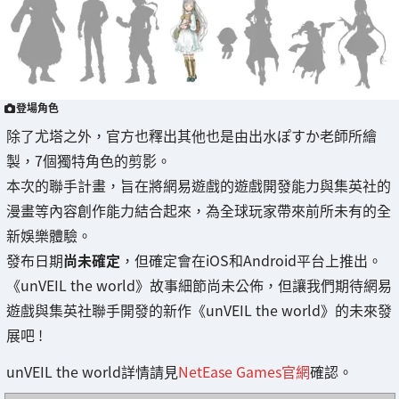
登場角色
除了尤塔之外，官方也釋出其他也是由出水ぽすか老師所繪
製，7個獨特角色的剪影。
本次的聯手計畫，旨在將網易遊戲的遊戲開發能力與集英社的
漫畫等內容創作能力結合起來，為全球玩家帶來前所未有的全
新娛樂體驗。
發布日期
尚未確定
，但確定會在iOS和Android平台上推出。
《unVEIL the world》故事細節尚未公佈，但讓我們期待網易
遊戲與集英社聯手開發的新作《unVEIL the world》的未來發
展吧 !
unVEIL the world詳情請見
NetEase Games官網
確認。