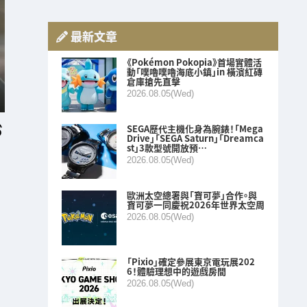
最新文章
《Pokémon Pokopia》首場實體活
動「噗嚕噗嚕海底小鎮」in 橫濱紅磚
倉庫搶先直擊
2026.08.05(Wed)
SEGA歷代主機化身為腕錶！「Mega
Drive」「SEGA Saturn」「Dreamca
st」3款型號開放預…
2026.08.05(Wed)
歐洲太空總署與「寶可夢」合作。與
寶可夢一同慶祝2026年世界太空周
2026.08.05(Wed)
「Pixio」確定參展東京電玩展202
6！體驗理想中的遊戲房間
2026.08.05(Wed)