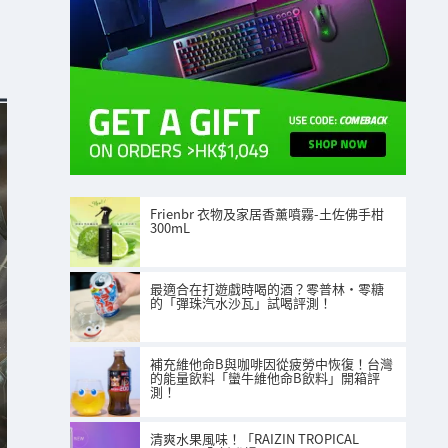
Frienbr 衣物及家居香薰噴霧-土佐佛手柑
300mL
最適合在打遊戲時喝的酒？零普林・零糖
的「彈珠汽水沙瓦」試喝評測！
補充維他命B與咖啡因從疲勞中恢復！台灣
的能量飲料「蠻牛維他命B飲料」開箱評
測！
清爽水果風味！「RAIZIN TROPICAL