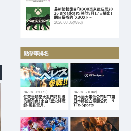
最新情報節目「XBOX東京電玩展20
26 Broadcast」將於9月17日播出！
同日舉辦的「XBOX F…
2026.08.05(Wed)
點擊率排名
2020.01.16(Thu)
2020.01.21(Tue)
任天堂明星大亂鬥特別版
日本最大電信公司NTT東
的新角色！來自「聖火降魔
日本將設立電競公司—N
錄-風花雪月」…
TTe-Sports