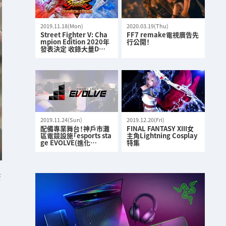
2019.11.18(Mon)
2020.03.19(Thu)
Street Fighter V: Cha
FF7 remake電視廣告先
mpion Edition 2020年
行公開！
發表決定 收錄大量D…
2019.11.24(Sun)
2019.12.20(Fri)
配備專業舞台！神戶市灘
FINAL FANTASY XIII女
區電競設施「esports sta
主角Lightning Cosplay
ge EVOLVE(進化…
特集
S