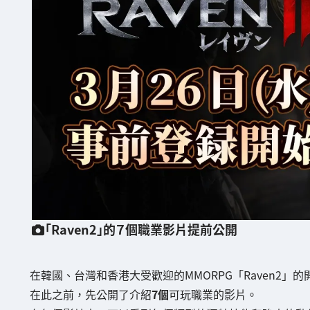
「Raven2」的７個職業影片提前公開
在韓國、台灣和香港大受歡迎的MMORPG「Raven2」
在此之前，先公開了介紹
7個
可玩職業的影片。