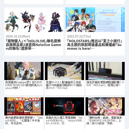
2024.10.21(Mon)
2022.07.21(Thu)
「魔物獵人」×「HOLOLIVE」聯名遊樂
「HOLOSTARS」推出以「夏之小旅行」
設施贈品第2波是與Hololive Game
為主題的原創周邊產品和廣播劇「Su
rs的聯名！還將舉…
mmer is here!…
高質素的Cosplayer們！在TOKYO
支援Wi-Fi 6！配備遠距工作必
強化升級的電競網路攝影機！A
GAME SHOW 2022發現的美人Co
備VPN伺服器功能的Wi-Fi路由
SUS「ROG Eye S」使用心得！
splayer特輯！
器ASUS「ROG Rapt…
萬代南夢新春特賣舉辦！「Tale
高耐久性人體工學電競椅「Aro
「勝利女神：妮姬」最新版本
s of ARISE」「七龍珠Z 卡卡洛
zzi VERONA V2」「Arozzi VERO
「ROMANTIC VALENTINE」上
特」等也是特…
NA JUNIOR」日…
綫！新SSR妮姬「馬斯…