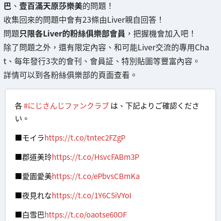
巴
、
壹百滿天原莎樂美
的問題！
收集回來的問題中會有23條由Liver親自回答！
問題
只限各Liver的粉絲俱樂部會員
，把握機會加入吧！
除了問題之外，還有限定內容、和可能Liver交流的專用Cha
t、每年發行3次的會刊、會員証、特別貼圖等豐富內容。
詳情可以到各粉絲俱樂部的頁面查看。
各
#にじさんじファンクラブ
は、下記よりご確認くださ
い。
■モイラ
https://t.co/tntec2FZgP
■郡道美玲
https://t.co/HsvcFABm3P
■愛園愛美
https://t.co/ePbvsCBmKa
■夜見れな
https://t.co/1Y6C5iVYoI
■白雪巴
https://t.co/oaotse60OF