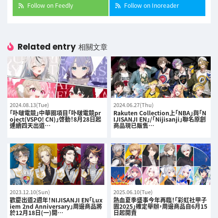
Follow on Feedly
Follow on Inoreader
Related entry
相關文章
2024.08.13(Tue)
2024.06.27(Thu)
「卟啵電競」中華圈項目「卟啵電競pr
Rakuten Collection上「NBA」與「N
oject(VSPO! CN)」啓動！8月28日起
IJISANJI EN」/「Nijisanji」聯名原創
連續四天出道…
商品現已販售…
2023.12.10(Sun)
2025.06.10(Tue)
歡慶出道2週年！NIJISANJI EN「Lux
熱血夏季盛事今年再臨！「彩虹社甲子
iem 2nd Anniversary」周邊商品將
園2025」確定舉辦，周邊商品自6月15
於12月18日(一)開…
日起開賣