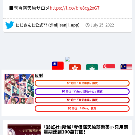
■壱百満天原サロメ
https://t.co/bfe8cg2xG7
— にじさんじ公式?? (@nijisanji_app)
July 25, 2022
反射
前往「蝦皮購物」購買
前往「Yahoo!購物中心」購買
前往「樂天市場」購買
前往「friDay」購買
「彩虹社」所屬「壹佰滿天原莎樂美」、只用兩
星期達到100萬訂閱！