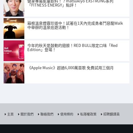
健身專屬能量飲料！？matsukiyo EXSTRONG系列
「FITNESS ENERGY」點評！
箱根溫泉煙霧珍道中！試著在1天內完成勇者鬥惡龍Walk
中舉辦的溫泉巡遊活動！
今年的秋天是鼓動的翅膀！RED BULL限定口味「Red
Edition」登場！
《Apple Music》超過6,000萬首歌 免費試用三個月
主頁
關於我們
聯絡我們
使用條約
私隱權政策
招聘翻譯員