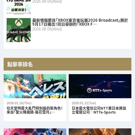
2026.08.05(Wed)
最新情報節目「XBOX東京電玩展2026 Broadcast」將於
9月17日播出！同日舉辦的「XBOX F…
2026.08.05(Wed)
點擊率排名
2020.01.16(Thu)
2020.01.21(Tue)
任天堂明星大亂鬥特別版的新角色！
日本最大電信公司NTT東日本將設
來自「聖火降魔錄-風花雪月」…
立電競公司—NTTe-Sports