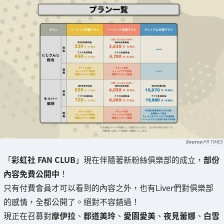
PR TIMES
「
彩虹社 FAN CLUB
」現在伴隨著新粉絲俱樂部的成立，
部份
內容免費公開中
！
只有付費會員才可以看到的內容之外，也有Liver們對俱樂部
的感情，全都公開了。絕對不容錯過！
現正在召募對
摩伊拉
、
郡道美玲
、
愛園愛美
、
夜見蕾娜
、
白雪