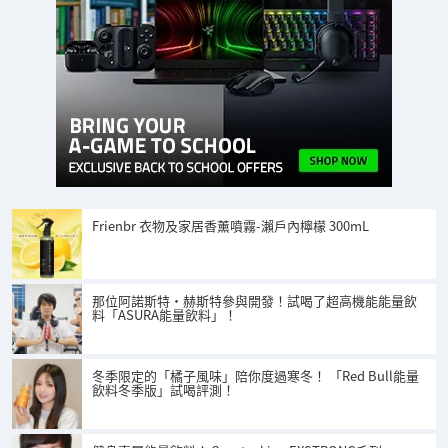
Frienbr 衣物及家居香薰噴霧-瀨戶內檸檬 300mL
那位阿諾斯特·赫斯特參與開發！試喝了超高機能能量飲
料「ASURA能量飲料」！
冬季限定的「橘子風味」陪你度過寒冬！ 「Red Bull能量
飲料冬季版」試喝評測！