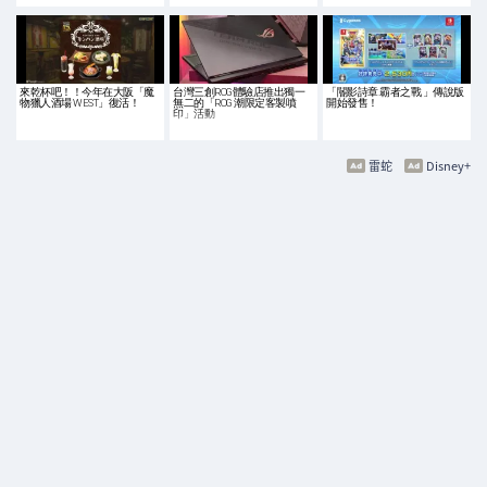
來乾杯吧！！今年在大阪「魔
台灣三創ROG體驗店推出獨一
「閽影詩章.霸者之戰 」傳說版
物獵人酒場 WEST」復活！
無二的「ROG 潮限定客製噴
開始發售！
印」活動
雷蛇
Disney+