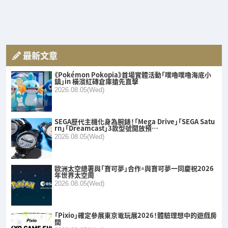
最新文章
《Pokémon Pokopia》首場實體活動「噗嚕噗嚕海底小
鎮」in 橫濱紅磚倉庫搶先直擊
2026.08.05(Wed)
SEGA歷代主機化身為腕錶！「Mega Drive」「SEGA Satu
rn」「Dreamcast」3款型號開放預…
2026.08.05(Wed)
歐洲太空總署與「寶可夢」合作。與寶可夢一同慶祝2026
年世界太空周
2026.08.05(Wed)
「Pixio」確定參展東京電玩展2026！體驗理想中的遊戲房
間