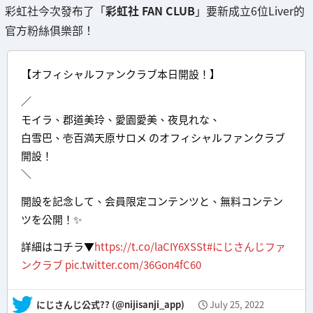
彩虹社今次發布了「
彩虹社 FAN CLUB
」要新成立6位Liver的
官方粉絲俱樂部！
【オフィシャルファンクラブ本日開設！】
／
モイラ、郡道美玲、愛園愛美、夜見れな、
白雪巴、壱百満天原サロメ のオフィシャルファンクラブ
開設！
＼
開設を記念して、会員限定コンテンツと、無料コンテン
ツを公開！✨
詳細はコチラ▼
https://t.co/laCIY6XSSt
#にじさんじファ
ンクラブ
pic.twitter.com/36Gon4fC60
— にじさんじ公式?? (@nijisanji_app)
July 25, 2022