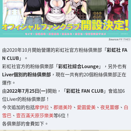
PR TIMES
由2020年10⽉開始營運的彩虹社官方粉絲俱樂部「
彩虹社 FA
N CLUB
」。
彩虹社官方的粉絲俱樂部「
彩虹社綜合Lounge
」，另外也有
Liver個別的粉絲俱樂部
，現在一共有約20個粉絲俱樂部正在
運作。
由
2022年7⽉25⽇(一)
開始，「
彩虹社 FAN CLUB
」會追加6
位Liver的粉絲俱樂部！
今次追加的包括
摩伊拉
、
郡道美玲
、
愛園愛美
、
夜見蕾娜
、
白
雪巴
、
壹百滿天原莎樂美
等6位！
各俱樂部的會費如下。