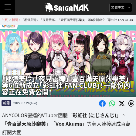
繁體中文
主頁
新聞
「郡道美玲」「夜見蕾娜」「壹百滿天原莎樂美」等6位新成立「彩虹社 FAN CLU
>
>
「郡道美玲」「夜見蕾娜」「壹百滿天原莎樂美」
等6位新成立「彩虹社 FAN CLUB」！一部份內
容正在免費公開！
新聞
2022.07.26(Tue)
ANYCOLOR營運的VTuber團體「
彩虹社 (にじさんじ)
」。
「
壹百滿天原莎樂美
」「
Vox Akuma
」等藝人連接達成百萬
訂閱大關！