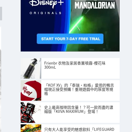
Frienbr 衣物及家居香薰噴霧-櫻花味
300mL
「KOF XV」的「泰瑞·柏格」愛用的鴨舌
帽現正接受預購！重現遊戲中的厚度等規
格
史上最高咖啡因含量！？可一飲而盡的濃
縮版「KIIVA MAXIMUM」登場！
只有大人能享受的魅惑飲料「LIFEGUARD