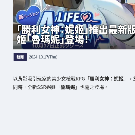
「勝利女神：妮姬」推出最新版本「
姬「魯瑪妮」登場！
新聞
2024.10.17(Thu)
以背影吸引玩家的美少女槍戰RPG「
勝利女神：妮姬
」，
同時，全新SSR妮姬「
魯瑪妮
」也隨之登場。