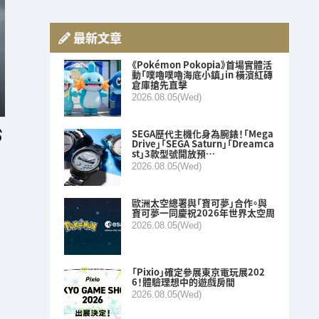
最新文章
《Pokémon Pokopia》首場實體活
動「噗嚕噗嚕海底小鎮」in 橫濱紅磚
倉庫搶先直擊
2026.08.05(Wed)
SEGA歷代主機化身為腕錶！「Mega
Drive」「SEGA Saturn」「Dreamca
st」3款型號開放預…
2026.08.05(Wed)
歐洲太空總署與「寶可夢」合作。與
寶可夢一同慶祝2026年世界太空周
2026.08.05(Wed)
「Pixio」確定參展東京電玩展202
6！體驗理想中的遊戲房間
2026.08.05(Wed)