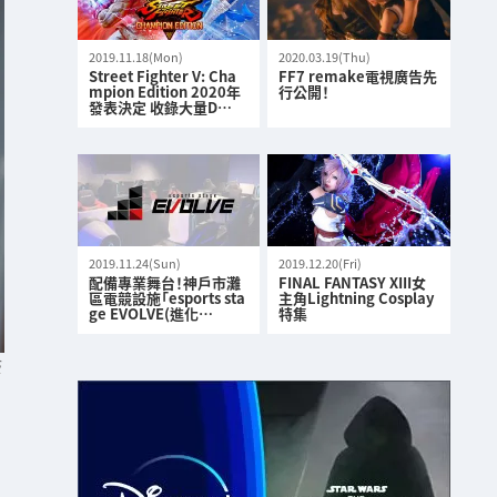
2019.11.18(Mon)
2020.03.19(Thu)
Street Fighter V: Cha
FF7 remake電視廣告先
mpion Edition 2020年
行公開！
發表決定 收錄大量D…
2019.11.24(Sun)
2019.12.20(Fri)
配備專業舞台！神戶市灘
FINAL FANTASY XIII女
區電競設施「esports sta
主角Lightning Cosplay
ge EVOLVE(進化…
特集
S