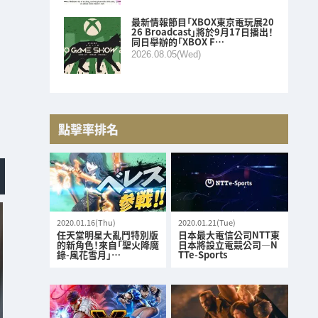
最新情報節目「XBOX東京電玩展20
26 Broadcast」將於9月17日播出！
同日舉辦的「XBOX F…
2026.08.05(Wed)
點擊率排名
2020.01.16(Thu)
2020.01.21(Tue)
任天堂明星大亂鬥特別版
日本最大電信公司NTT東
的新角色！來自「聖火降魔
日本將設立電競公司—N
錄-風花雪月」…
TTe-Sports