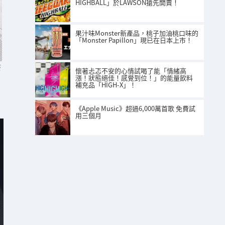
HIGHBALL」於LAWSON搶先開賣！
果汁味Monster新產品，桃子加油桃口味的
「Monster Papillon」現已在日本上市！
S
懷著忐忑不安的心情試喝了能「情緒高
漲！狀態絕佳！感覺到位！」的能量飲料
補充品「HIGH-X」！
《Apple Music》超過6,000萬首歌 免費試
用三個月