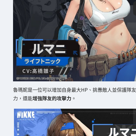
魯瑪妮是一位可以增加自身最大HP、挑釁敵人並保護隊
力，還能
增強隊友的攻擊力
。