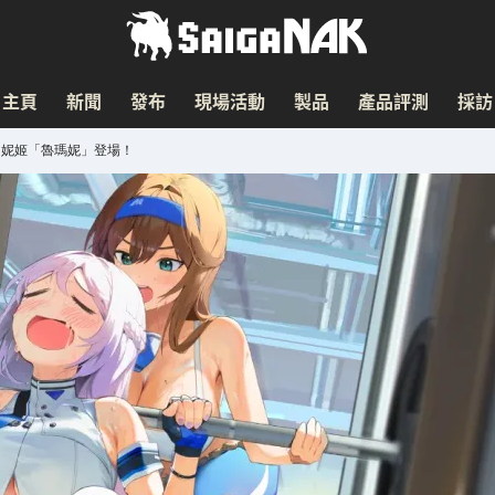
主頁
新聞
發布
現場活動
製品
產品評測
採訪
SR妮姬「魯瑪妮」登場！