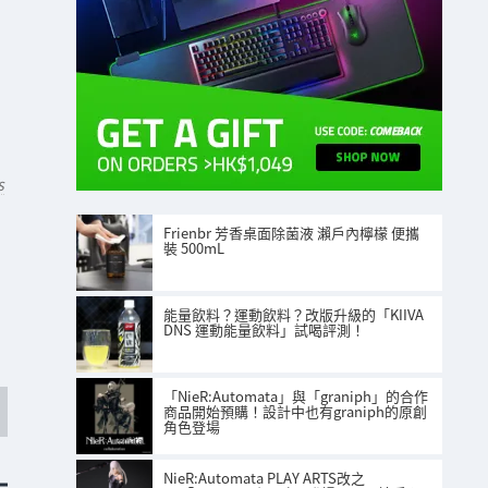
S
Frienbr 芳香桌面除菌液 瀨戶內檸檬 便攜
裝 500mL
能量飲料？運動飲料？改版升級的「KIIVA
DNS 運動能量飲料」試喝評測！
「NieR:Automata」與「graniph」的合作
商品開始預購！設計中也有graniph的原創
角色登場
NieR:Automata PLAY ARTS改之