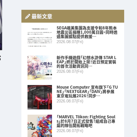
最新文章
SEGA颯美集團為支援令和8年熊本
地震災區捐贈1,000萬日圓。同時透
過集團據點提供救援…
2026.08.07(Fri)
新作手機遊戲「幻想水滸傳 STAR L
EAP」終於開始上架！近日預定實裝
的首次活動資訊同…
2026.08.07(Fri)
Mouse Computer 宣布旗下「G TU
NE」「NEXTGEAR」「DAIV」將參展
東京電玩展2026！同步…
2026.08.07(Fri)
「MARVEL Tōkon: Fighting Soul
s」於8月7日正式發售！組成自己專
屬的隊伍開拓戰略吧
2026.08.07(Fri)