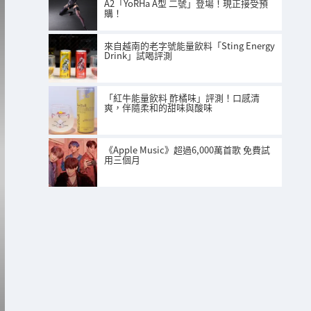
A2「YoRHa A型 二號」登場！現正接受預
購！
來自越南的老字號能量飲料「Sting Energy
Drink」試喝評測
「紅牛能量飲料 酢橘味」評測！口感清
爽，伴隨柔和的甜味與酸味
《Apple Music》超過6,000萬首歌 免費試
用三個月