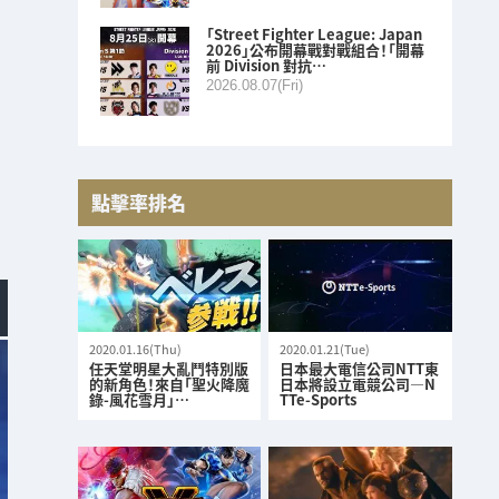
「Street Fighter League: Japan
2026」公布開幕戰對戰組合！「開幕
前 Division 對抗…
2026.08.07(Fri)
點擊率排名
2020.01.16(Thu)
2020.01.21(Tue)
任天堂明星大亂鬥特別版
日本最大電信公司NTT東
的新角色！來自「聖火降魔
日本將設立電競公司—N
錄-風花雪月」…
TTe-Sports