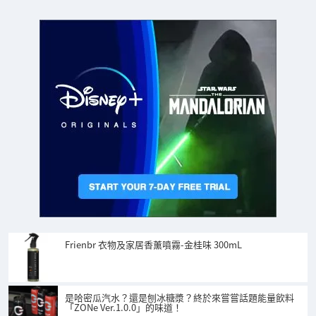
Frienbr 衣物及家居香薰噴霧-金桂味 300mL
是哈密瓜汽水？還是刨冰糖漿？終於來嘗嘗話題能量飲料
「ZONe Ver.1.0.0」的味道！