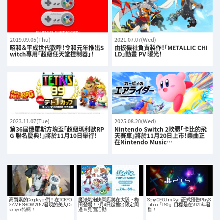
2019.09.05(Thu)
2021.07.07(Wed)
昭和＆平成世代歡呼！令和元年推出S
由扳機社負責製作！「METALLIC CHI
witch專用「超級任天堂控制器」！
LD」動畫 PV 曝光！
2023.11.07(Tue)
2025.08.20(Wed)
第36屆俄羅斯方塊盃「超級瑪利歐RP
Nintendo Switch 2軟體「卡比的飛
G 聯名慶典！」將於11月10日舉行！
天賽車」將於11月20日上市！樂曲正
在Nintendo Music…
高質素的Cosplayer們！在TOKYO
魔法氣泡快閃店將在大阪・梅
Sony CEOJim Ryan正式預告PlayS
GAME SHOW 2022發現的美人Co
田登場！7月4日起推出限定周
tation「PS5」目標是在2020年發
splayer特輯！
邊＆見面活動
售！