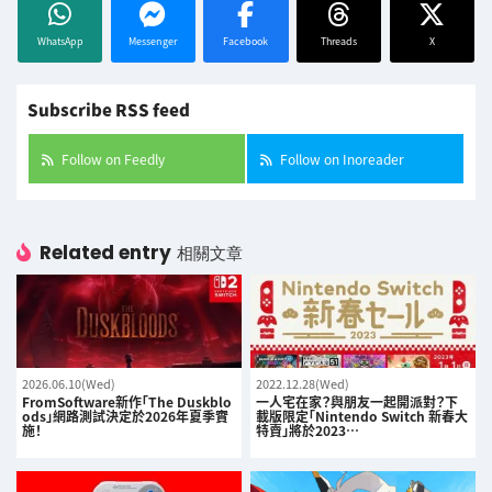
WhatsApp
Messenger
Facebook
Threads
X
Subscribe RSS feed
Follow on Feedly
Follow on Inoreader
Related entry
相關文章
2026.06.10(Wed)
2022.12.28(Wed)
FromSoftware新作「The Duskblo
一人宅在家？與朋友一起開派對？下
ods」網路測試決定於2026年夏季實
載版限定「Nintendo Switch 新春大
施！
特賣」將於2023…