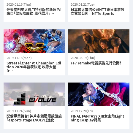
2020.01.16(Thu)
2020.01.21(Tue)
任天堂明星大亂鬥特別版的新角色！
日本最大電信公司NTT東日本將設
來自「聖火降魔錄-風花雪月」…
立電競公司—NTTe-Sports
2019.11.18(Mon)
2020.03.19(Thu)
Street Fighter V: Champion Edi
FF7 remake電視廣告先行公開！
tion 2020年發表決定 收錄大量
D…
2019.11.24(Sun)
2019.12.20(Fri)
配備專業舞台！神戶市灘區電競設施
FINAL FANTASY XIII女主角Light
「esports stage EVOLVE(進化…
ning Cosplay特集