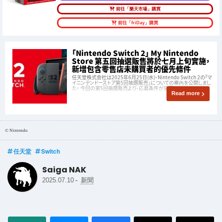
前往「樂天市場」購買
前往「friDay」購買
「Nintendo Switch 2」 My Nintendo
Store 第五回抽選販售將於七月上旬實施，
新增包含零售店未購買者的優先條件
任天堂株式会社は2025年6月25日(水)、Nintendo Switch 2の「マ
イニンテンドーストア第5回抽選販売」についての案内を公開しまし
た。 今回の第5回抽選販売より、応募条件が変更となっています。
Read more
© Nintendo
任天堂
Switch
Saiga NAK
-
2025.07.10
新聞