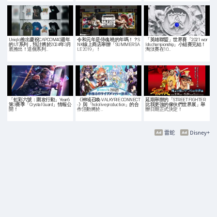
Uniqlo推出慶祝CAPCOM40週年
令和元年是侍魂 曉的年嗎！？S
「英雄聯盟」世界賽「2021 wor
的UT系列，預計將於2024年3月
NK線上商店舉辦「SUMMER SA
lds championship」小組賽完結！
底推出！這個系列…
LE 2019」！
淘汰賽在10…
「虹彩六號：圍攻行動」Year6
《神域召喚-VALKYRIE CONNECT
延期舉辦的「STREET FIGHTER
第3賽季「Crystal Guard」情報公
-》與「hololive production」的合
比我更強的傢伙們世界展」舉
開！
作活動將於…
辦日期正式決定！
雷蛇
Disney+