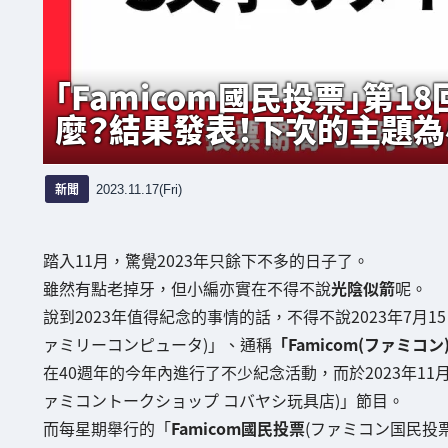
「Famicom國民投票」第1
麼？結果發表！下次的主題為
新聞
2023.11.17(Fri)
踏入11月，驚覺2023年只餘下不多的日子了。
雖然有點老掉牙，但小編亦實在不得不說
光陰似箭
呢。
說到2023年值得紀念的事情的話，不得不說2023年7月15日
ァミリーコンピュータ)」、通稱
「Famicom(ファミコン
在40週年的今年內進行了不少紀念活動，而於2023年11月
ァミコントークショップ コバヤシ玩具店)」節目。
而每星期舉行的「
Famicom國民投票
(ファミコン国民投