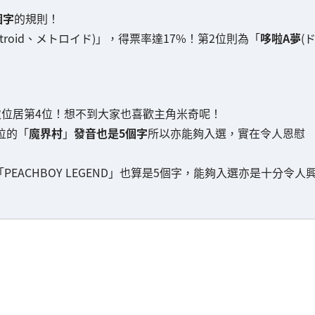
個字
的規則！
etroid、メトロイド)」，得票率達17%！第2位則為「
哆啦A夢
(
)」今次位居第4位！想不到大家也喜歡主角米奇呢！
位的「
魔界村
」
發音也是5個字
所以亦能夠入選，實在令人恩慰
PEACHBOY LEGEND」也算是5個字，能夠入選亦是十分令人