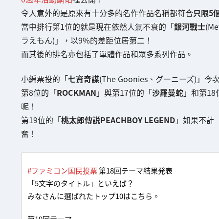
令人意外的是原來有十分多的名作作品名稱都符合
只限5
當中排行第1位的就是現在依然人氣不衰的「
銀河戰士
(M
ラえもん)」，以9%的差距位居第二！
而其後的排名亦包括了單體作品和眾多系列作品。
小編票投的「
七寶奇謀
(The Goonies、グーニーズ
第8位的「
ROCKMAN
」與第17位的「
沙羅曼蛇
」和第18
呢！
第19位的「
桃太郎傳説PEACHBOY LEGEND
」如果不計「
奮！
#ファミコン国民投票
第18回テーマ結果発表
「5文字のタイトル」といえば？
みなさんに選ばれたトップ10はこちら。
第19回テーマ