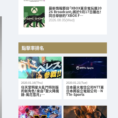
最新情報節目「XBOX東京電玩展20
26 Broadcast」將於9月17日播出！
同日舉辦的「XBOX F…
2026.08.05(Wed)
點擊率排名
2020.01.16(Thu)
2020.01.21(Tue)
任天堂明星大亂鬥特別版
日本最大電信公司NTT東
的新角色！來自「聖火降魔
日本將設立電競公司—N
錄-風花雪月」…
TTe-Sports