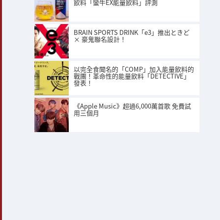
飲料「蠻牛EX能量飲料」評測
BRAIN SPORTS DRINK「e3」推出ときど
× 豪鬼聯名設計！
以完全食聞名的「COMP」加入能量飲料的
戰團！革命性的能量飲料「DETECTIVE」
發表！
《Apple Music》超過6,000萬首歌 免費試
用三個月