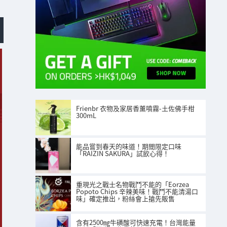
Frienbr 衣物及家居香薰噴霧-土佐佛手柑
300mL
能品嘗到春天的味道！期間限定口味
「RAIZIN SAKURA」試飲心得！
重現光之戰士名物戰鬥不能的「Eorzea
Popoto Chips 辛辣美味！戰鬥不能清湯口
味」確定推出，粉絲會上搶先販售
含有2500㎎牛磺酸可快速充電！台灣能量