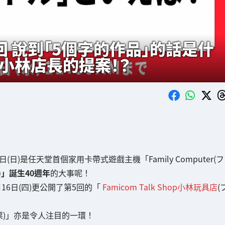
8回 說到「5個字的作品」的話是什
小林店長的提案！？
(日)是任天堂首個家用卡帶式遊戲主機「Family Computer(フ
)」誕生40週年
的大事呢！
16日(四)更公開了第5回的「
Famicom Talk Shop小林玩具店
(
票)」亦是令人注目的一環！