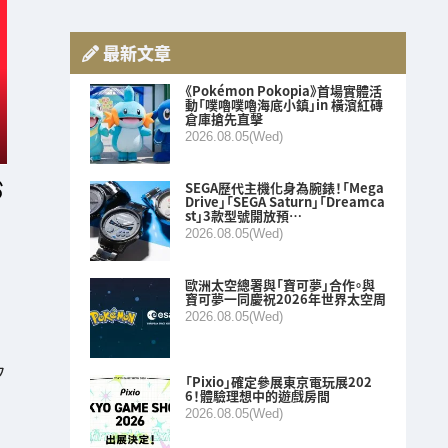
最新文章
《Pokémon Pokopia》首場實體活
動「噗嚕噗嚕海底小鎮」in 橫濱紅磚
倉庫搶先直擊
2026.08.05(Wed)
SEGA歷代主機化身為腕錶！「Mega
Drive」「SEGA Saturn」「Dreamca
st」3款型號開放預…
2026.08.05(Wed)
歐洲太空總署與「寶可夢」合作。與
寶可夢一同慶祝2026年世界太空周
2026.08.05(Wed)
フ
「Pixio」確定參展東京電玩展202
6！體驗理想中的遊戲房間
2026.08.05(Wed)