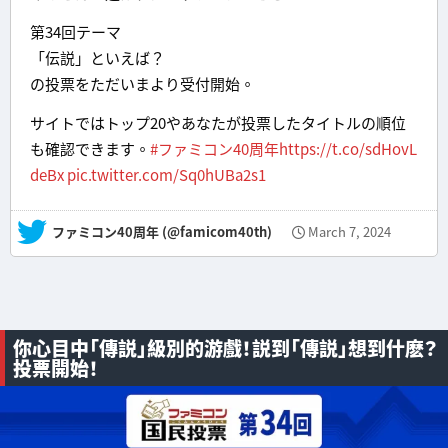
第34回テーマ
「伝説」といえば？
の投票をただいまより受付開始。
サイトではトップ20やあなたが投票したタイトルの順位
も確認できます。
#ファミコン40周年
https://t.co/sdHovL
deBx
pic.twitter.com/Sq0hUBa2s1
— ファミコン40周年 (@famicom40th)
March 7, 2024
你心目中「傳説」級別的游戲！説到「傳説」想到什麽？
投票開始！