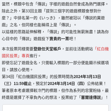
當然，標題中包含「傳説」字樣的遊戲自然會成為熱門選擇。
除此之外，第33回主題「提到三個字的遊戲標題會想到什
麼？」中排名第一的《いっき》，雖然被冠以「傳説的糞遊
戲」之名，但同樣也能稱得上是「傳説」。
以這樣的思路延伸解釋，「傳説」的可能性無窮無盡！請為你
心目中的「傳説」遊戲投下
寶貴的一票
吧！
本次投票同樣需要
登錄任天堂帳戶
，並前往活動網站
「紅白機
國民投票」專頁
進行。
即使忘記了遊戲全名，只需輸入標題的一部分便能顯示候選項
目，請放心使用。
第34回「紅白機國民投票」的投票時間為
2024年3月13日
（三）11:59截止
，預定於
2024年3月14日（四）
公佈結果！
筆者原本考慮選擇較冷門的標題，但作為系列的忠實粉絲，最
終還是選擇了不辜負內心的想法，投票給了「
塞爾達傳説
」！