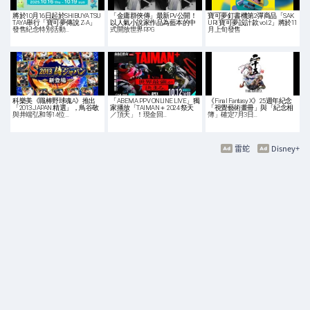
將於10月16日起於SHIBUYA TSU
「金庸群俠傳」最新PV公開！
寶可夢釘書機第2彈商品「SAK
TAYA舉行「寶可夢傳說 Z-A」
以人氣小說家作品為藍本的中
URI 寶可夢設計款 vol.2」將於11
發售紀念特別活動…
式開放世界RPG
月上旬發售
科樂美《職棒野球魂A》推出
「ABEMA PPV ONLINE LIVE」獨
《Final Fantasy X》25週年紀念
「2013 JAPAN 精選」，鳥谷敬
家播放「TAIMAN＋ 2024 祭天
「視覺藝術畫冊」與「紀念相
與井端弘和等14位…
／頂天」！現金回…
簿」確定7月3日…
雷蛇
Disney+