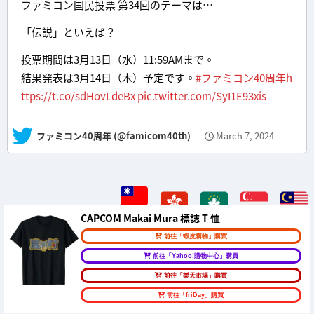
ファミコン国民投票 第34回のテーマは…
「伝説」といえば？
投票期間は3月13日（水）11:59AMまで。
結果発表は3月14日（木）予定です。
#ファミコン40周年
h
ttps://t.co/sdHovLdeBx
pic.twitter.com/SyI1E93xis
— ファミコン40周年 (@famicom40th)
March 7, 2024
CAPCOM Makai Mura 標誌 T 恤
前往「蝦皮購物」購買
前往「Yahoo!購物中心」購買
前往「樂天市場」購買
前往「friDay」購買