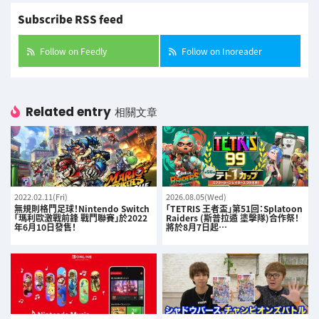
Subscribe RSS feed
Follow on Feedly
Follow on Inoreader
Related entry
相關文章
2022.02.11(Fri)
2026.08.05(Wed)
無規則格鬥足球！Nintendo Switch
「TETRIS 王者盃」第51回：Splatoon
「瑪利歐激戰前鋒 戰鬥聯賽」於2022
Raiders (斯普拉遁 塗擊隊)合作祭！
年6月10日發售！
將於8月7日起…