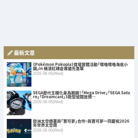
最新文章
《Pokémon Pokopia》首場實體活動「噗嚕噗嚕海底小
鎮」in 橫濱紅磚倉庫搶先直擊
2026.08.05(Wed)
SEGA歷代主機化身為腕錶！「Mega Drive」「SEGA Satu
rn」「Dreamcast」3款型號開放預…
2026.08.05(Wed)
歐洲太空總署與「寶可夢」合作。與寶可夢一同慶祝2026
年世界太空周
2026.08.05(Wed)