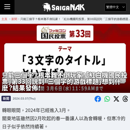
繁體中文
主頁
新聞
只能三個字？根本難不倒玩家！「紅白機國民投票」第33回説到「三個字的游戲標題
>
>
只能三個字？根本難不倒玩家！「紅白機國民投
票」第33回説到「三個字的游戲標題」想到什
麽？結果發佈！
新聞
2024.03.07(Thu)
轉眼眼間，2024年已經進入3月。
關東地區雖然因2月吹起的春一番讓人以為會轉暖，但寒冷的
日子似乎依然持續著。