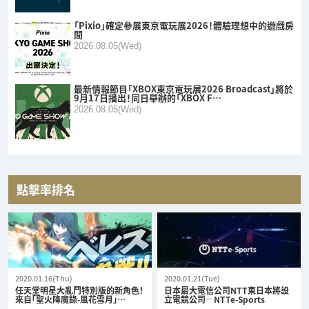
「Pixio」確定參展東京電玩展2026！體驗理想中的遊戲房
間
2026.08.05(Wed)
最新情報節目「XBOX東京電玩展2026 Broadcast」將於
9月17日播出！同日舉辦的「XBOX F…
2026.08.05(Wed)
點擊率排名
2020.01.16(Thu)
2020.01.21(Tue)
任天堂明星大亂鬥特別版的新角色！
日本最大電信公司NTT東日本將設
來自「聖火降魔錄-風花雪月」…
立電競公司—NTTe-Sports