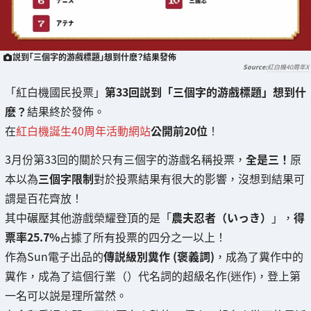
説到「三個字的游戲標題」想到什麽？結果發佈
紅白機40周年X
「紅白機國民投票」
第33回説到「三個字的游戲標題」想到什
麽？
結果終於發佈。
在
紅白機誕生40周年活動網站
公開前20位
！
3月份第33回的關於只有三個字的游戲名稱投票，
全是三！
原
本以為
三個字限制
對於投票結果有很大的影響，沒想到結果可
謂是百花齊放！
其中碾壓其他游戲榮耀登頂的是「
農夫忍者（いっき）
」，
得
票率25.7%
占據了所有投票的四分之一以上！
作為Sun電子出品的
傳説級別糞作 (褒義詞)
，成為了糞作中的
糞作，成為了這個行業（）代名詞的超級名作(迷作)，登上第
一名可以説是理所當然。