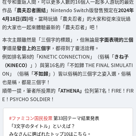
在令和重返人間，可以更多人數的16個人一起多人游玩的最近
作品「
農夫忍者團結
」Nintendo Switch版發售預定在
2024年
4月18日(四)
哦，當時玩過「農夫忍者」的大家和從來沒玩過
的大家也一起來體驗最新的「農夫忍者」吧！
本次主題雖然是「三個字的標題」，但無論是
字面表現的三個
字
還是
發音上的三個字
，都得到了靈活詮釋。
例如排名第8的「KINETIC CONNECTION」（俗稱「
きね子
（KINECO）
」）與第16名的「不如歸 THE FINAL SIMULATI
ON」（俗稱「
不如歸
」）皆以俗稱的三個字之姿入選，俗稱
也是稱，都是三個字！
順帶一提，筆者所投票的
「ATHENA」
位列第7名！FIRE！FIR
E！PSYCHO SOLDIER！
#ファミコン国民投票
第33回テーマ結果発表
「3文字のタイトル」といえば？
みなさんに選ばれたトップ10はこちら。