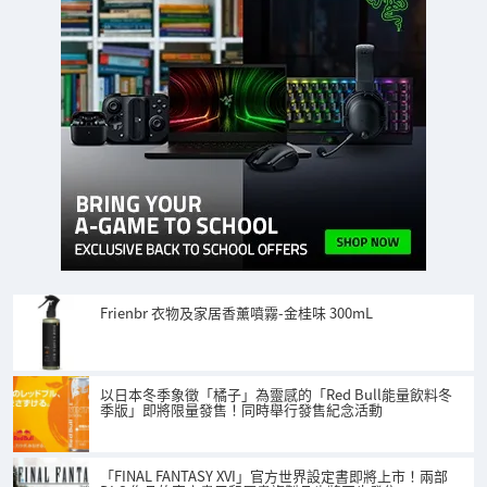
Frienbr 衣物及家居香薰噴霧-金桂味 300mL
以日本冬季象徵「橘子」為靈感的「Red Bull能量飲料冬
季版」即將限量發售！同時舉行發售紀念活動
「FINAL FANTASY XVI」官方世界設定書即將上市！兩部