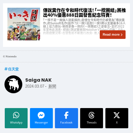
傳說糞作在令和時代復活！「一揆團結」將推
出40%優惠888日圓發售紀念特賣！
「一揆不是一兩個人就能搞的」即使在令和時代仍被譽為「傳說糞
作」的Sunsoft名作(迷作？)《一揆》 這款《一揆》將以支援最多16人
線上協力遊玩、稍微更像一揆的《一揆團結》之姿復活，並於2022
年宣布此消息。 經過β測試實施與Hololive VTuber「戌神ころね」
的遊戲實況等，在發售前不斷進行改良。 進入2
Read more
© Nintendo
任天堂
Saiga NAK
-
2024.03.07
新聞
WhatsApp
Messenger
Facebook
Threads
X