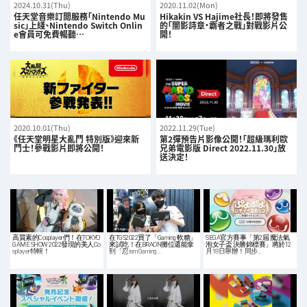
2024.10.31(Thu)
2020.11.02(Mon)
任天堂音樂訂閲服務「Nintendo Mu
Hikakin VS Hajime社長！即將發售
sic」上綫、Nintendo Switch Onlin
的「闇影詩章‧霸者之戰」對戰影片公
e會員可免費暢聽…
開！
2020.10.01(Thu)
2022.11.29(Tue)
《任天堂明星大亂鬥 特別版》迎來新
第2彈預告片影像公開！「超級瑪利歐
鬥士！參戰影片即將公開！
兄弟電影版 Direct 2022.11.30」放
送決定！
高質素的Cosplayer們！在TOKYO
在TGS2022買了「Gaming 軟糖」
SEGA官方賽事「第2屆 魔法氣
GAME SHOW 2022發現的美人Co
來試吃！在BRAON攤位還能拿
泡女子盃 決勝錦標賽」將於12
splayer特輯！
到「忍ism Gaming…
月18日舉辦！同步…