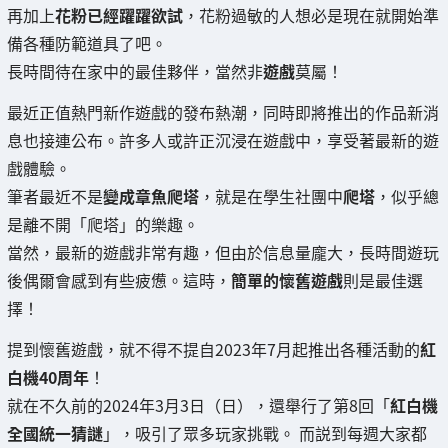
再加上
花粉已經躍躍欲試
，花粉過敏的人想必是現在就開始準
備各種防範道具了吧。
長時間待在家中的最佳夥伴，當然非
遊戲
莫屬！
最近正值熱門新作遊戲的發布熱潮，同時即將推出的作品新消
息也接連公布。許多人或許正沉浸在遊戲中，享受著最新的遊
戲體驗。
筆者最近不是
變成章魚爬塔
，就是在學生社團中
爬塔
，似乎總
是離不開「爬塔」的樂趣。
當然，最新的遊戲非常有趣，但由於信息量龐大，長時間遊玩
後偶爾會感到有些疲憊。這時，
簡單的懷舊遊戲
則是最佳選
擇！
提到懷舊遊戲，就不得不提自2023年7月起推出各種活動的
紅
白機40周年
！
就在不久前的2024年3月3日（日），還舉行了第8回「
紅白機
全國統一猜謎
」，吸引了眾多玩家挑戰。 而説到每週大家都