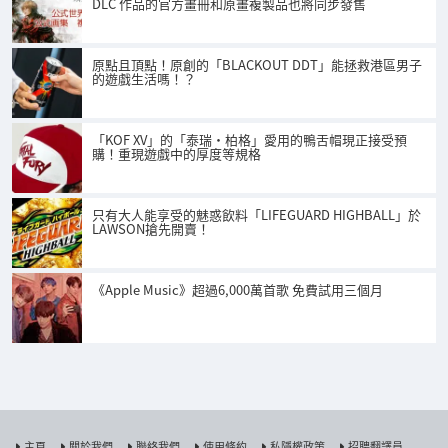
DLC 作品的官方畫冊和原畫複製品也將同步發售
原點且頂點！原創的「BLACKOUT DDT」能拯救港區男子
的遊戲生活嗎！？
「KOF XV」的「泰瑞·柏格」愛用的鴨舌帽現正接受預
購！重現遊戲中的厚度等規格
只有大人能享受的魅惑飲料「LIFEGUARD HIGHBALL」於
LAWSON搶先開賣！
《Apple Music》超過6,000萬首歌 免費試用三個月
主頁
關於我們
聯絡我們
使用條約
私隱權政策
招聘翻譯員