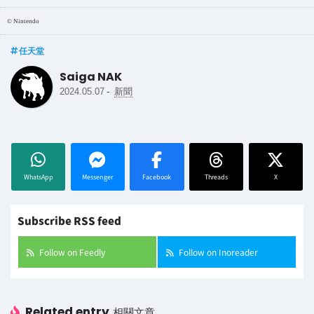
© Nintendo
任天堂
Saiga NAK
-
2024.05.07
新聞
WhatsApp
Messenger
Facebook
Threads
X
Subscribe RSS feed
Follow on Feedly
Follow on Inoreader
Related entry
相關文章