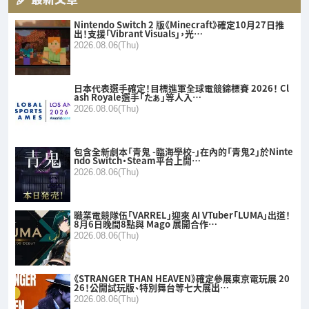
Nintendo Switch 2 版《Minecraft》確定10月27日推
出！支援「Vibrant Visuals」，光…
2026.08.06(Thu)
日本代表選手確定！目標進軍全球電競錦標賽 2026！ Cl
ash Royale選手「たぁ」等人入…
2026.08.06(Thu)
包含全新劇本「青鬼 -臨海學校-」在內的「青鬼2」於Ninte
ndo Switch・Steam平台上開…
2026.08.06(Thu)
職業電競隊伍「VARREL」迎來 AI VTuber「LUMA」出道！
8月6日晚間8點與 Mago 展開合作…
2026.08.06(Thu)
《STRANGER THAN HEAVEN》確定參展東京電玩展 20
26！公開試玩版、特別舞台等七大展出…
2026.08.06(Thu)