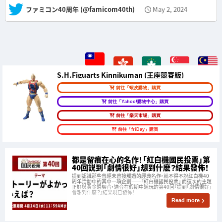
— ファミコン40周年 (@famicom40th)
May 2, 2024
S.H.Figuarts Kinnikuman (王座競賽版)
前往「蝦皮購物」購買
前往「Yahoo!購物中心」購買
前往「樂天市場」購買
前往「friDay」購買
都是留痕在心的名作！「紅白機國民投票」第
40回説到「劇情很好」想到什麽？結果發佈！
提到認識那些曾經未曾接觸過的經典名作，就不得不說紅白機40
周年活動中的其中一項企劃——「紅白機國民投票」 而這次的主題
正好與黃金週契合，適合在假期中遊玩的第40回『提到「劇情很好」
會想到什麼？』結果現已發佈！
Read more