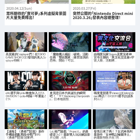
2020.04.12(Sun)
2020.03.27(Fri)
眾所期待的「寶可夢」系列虛擬背景圖
突然公開的「Nintendo Direct mini
片大量免費釋出！
2020.3.26」發表內容總整理！
高質素的Cosplayer們！在TOKYO
「魔物獵人崛起：破曉」活動
由職業玩家Dogura及實況者神
GAME SHOW 2022發現的美人Co
任務「雙凶襲來：痛苦澎湃的
宮寺主辦的「異文化交流會in宇
splayer特輯！
恐怖」開始！可以…
宙人狼」活動將…
eKo選手與ryota-轉會加入ZETA
來見證日本代表誕生的瞬間
職業電競選手Vanao (@ElekingVa
DIVISION！ryota-時隔一年重返Z
吧！「TFT: Reckoning Championshi
nao)專訪！EVO2019選手訪談系
ETA
p」日本地區預…
列Vol.2
【速報】《勇者鬥惡龍》新作
LoL 格鬥遊戲「Project L」的基
發售日來了嗎！？女武神系列
手機遊戲亂戰指令戰鬥RPG
礎是 2v2！最新雙人玩法解說影
最新作「女神戰記極樂淨土」
《勇者鬥惡龍 冠軍們…
片公開，8月…
的最新預告片在7月…