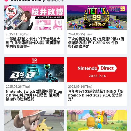
2025.11.19(Wed)
2024.06.25(Tue)
一部講述「星之卡比」「任天堂明星大
下次的俄羅斯方塊1是高速！？第41回
亂鬥」系列遊戲製作人櫻井政博前半
俄羅斯方塊1杯「F-ZERO 99 合作
生的教育漫畫…
祭！」開催決定！
2025.06.26(Thu)
2023.09.14(Thu)
Nintendo Switch 2遊戲軟體「Drag
今年亦有TGS前的這個TIMING！「Ni
x Drive」將於8月14日發售！活用滑
ntendo Direct 2023.9.14」配信決
鼠操作的運動遊戲
定！