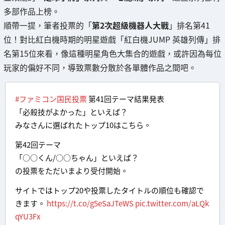
多部作品上榜。
順帶一提，筆者投票的「
第2次超級機器人大戰
」排名第41
位！對比紅白機時期的明星遊戲「紅白機JUMP 英雄列傳」排
名第15位來看，像這種明星角色大集合的遊戲，或許因為每位
玩家的偏好不同，導致票數分散於各單體作品之間吧。
#ファミコン国民投票
第41回テーマ結果発表
「必殺技がよかった」といえば？
みなさんに選ばれたトップ10はこちら。
第42回テーマ
「○○くん/○○ちゃん」といえば？
の投票をただいまより受付開始。
サイトではトップ20や投票したタイトルの順位も確認で
きます。
https://t.co/g5eSaJTeWS
pic.twitter.com/aLQk
qYU3Fx