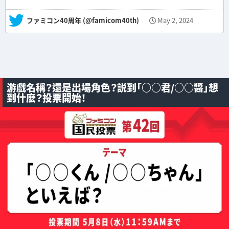
— ファミコン40周年 (@famicom40th)
May 2, 2024
游戲名稱？還是出場角色？説到「○○君/○○醬」想
到什麽？投票開始！