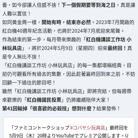
番，如今卻讓人倍感不捨！
下一個假期要等到海之日
，真是讓
人難以置信！
如同黃金周一樣，
開始有時，結束亦必然
。2023年7月開啟的
紅白機40週年紀念活動，也將於2024年7月底迎來尾聲。
作為結束的第一步，每月帶來樂趣的「
紅白機講談工作坊 小
林玩具店
」，將於2024年5月9日（星期四）迎來
最終回！
真
是令人無比不捨！
「紅白機講談工作坊 小林玩具店」的每一集都堪稱經典，目
前仍可觀看所有過去的集數，因此趁著最終回到來之前，不妨
回顧一下過往的節目吧！
雖然「紅白機講談工作坊 小林玩具店」即將完結，但每週帶
來歡樂的「
紅白機國民投票
」仍將繼續陪伴大家！
第41回輸掉「很喜歡的必殺技」想到什麽？
結果發佈！
「ファミコントークショップ
#コバヤシ玩具店
」最終回を
5月9日（木）20時よりYouTubeでプレミア公開します。U