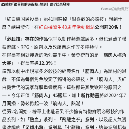
輸掉「很喜歡的必殺技」想到什麽？結果發佈
紅白機40周年X
「紅白機国民投票」第41回輸掉「很喜歡的必殺技」想到什
麽？結果發佈，在
紅白機誕生40周年活動網站
公開前20名
！
「必殺技」存在的作品
似乎以動作類遊戲居多，但也涵蓋了模
擬遊戲、RPG、原創以及改編自原作等多種類型。
在得票率相對接近的激烈競爭中，榮登榜首的是「
筋肉人摔角
大賽
」，得票率達
12.3％！
這部以劇中出現眾多必殺技的經典名作「
筋肉人
」為題材的遊
戲，不僅為每個角色設定了獨特的必殺技，且「筋肉人」與紅
白機世代的玩家群體重疊度高，這些都是其受歡迎的原因之
一。今年正值
「筋肉人」45週年
，加上
新作動畫
將於2024年7
月開播，勢必掀起一波「筋肉人」熱潮！
從第2名開始，榜單上也能看到不少擁有特徵鮮明必殺技的作
品系列，如
「熱血」系列
、
「飛龍之拳」系列
，以及超人氣漫
畫改編的
「足球小將」系列
與
「七龍珠」系列
，這些系列都有