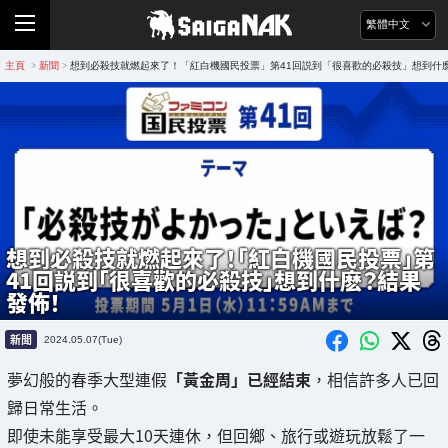
繁體中文
主頁
新聞
想到必殺技就燃起來了！「紅白機國民投票」第41回説到「很喜歡的必殺技」想到什
>
>
想到必殺技就燃起來了！「紅白機國民投票」第
41回説到「很喜歡的必殺技」想到什麽？結果
發佈！
新聞
2024.05.07(Tue)
夢幻般的春季大型連假
「黃金周」已經結束
，相信許多人已回
歸日常生活。
即使未能享受最大10天連休，但回鄉、旅行或遊玩放鬆了一