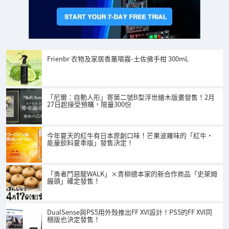
Frienbr 衣物及家居香薰噴霧-土佐佛手柑 300mL
「尼爾：自動人形」寄葉二號B型浮世繪木版畫發售！2月
27日起接受預購，限量300份
今年夏天的紅牛有日本原創口味！芒果波羅味的「紅牛・
能量飲料夏季版」發售決定！
「勇者鬥惡龍WALK」×青柳總本家的新合作商品「史萊姆
饅頭」確定發售！
DualSense與PS5用外殼推出FF XVI設計！PS5的FF XVI同
梱版也決定發售！