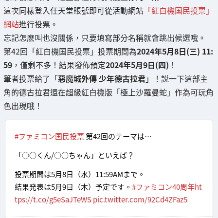
這次同樣登入任天堂賬號即可從活動網站
「紅白機国民投票」
網站
進行投票。
忘記怎麽叫也沒關係，只要填寫部分名稱就會跳出候選哦。
第42回「紅白機国民投票」投票期間為
2024年5月8日(三) 11:
59
，僅剩不多！結果發佈預定
2024年5月9日(四)
！
筆者投票給了「
惡魔城外傳 少年德古拉君
」！説一下這部主
角的德古拉君還在超級紅白機版「極上沙羅曼蛇」作為可玩角
色出現哦！
#ファミコン国民投票
第42回のテーマは…
「○○くん/○○ちゃん」といえば？
投票期間は5月8日（水）11:59AMまで。
結果発表は5月9日（木）予定です。
#ファミコン40周年
ht
tps://t.co/g5eSaJTeWS
pic.twitter.com/92Cd4ZFaz5