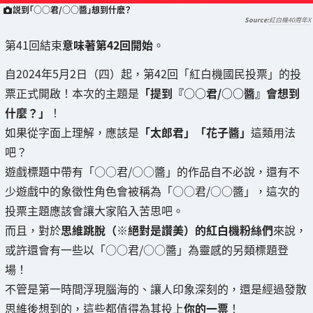
説到「○○君/○○醬」想到什麽？
紅白機40周年X
第41回結束
意味著第42回開始
。
自2024年5月2日（四）起，第42回「紅白機國民投票」的投
票正式開啟！本次的主題是
「提到『○○君/○○醬』會想到
什麼？」
！
如果從字面上理解，應該是
「太郎君」「花子醬」
這類用法
吧？
遊戲標題中帶有「○○君/○○醬」的作品自不必說，還有不
少遊戲中的象徵性角色會被稱為「○○君/○○醬」，這次的
投票主題應該會讓大家陷入苦思吧。
而且，對於
思維跳脫（※絕對是讚美）的紅白機粉絲們
來說，
或許還會有一些以「○○君/○○醬」為靈感的另類標題登
場！
不管是第一時間浮現腦海的、讓人印象深刻的，還是經過發散
思維後想到的，這些都值得為其投上
你的一票
！