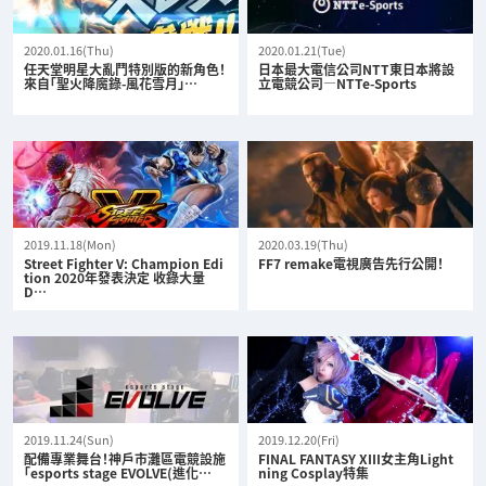
2020.01.16(Thu)
2020.01.21(Tue)
任天堂明星大亂鬥特別版的新角色！
日本最大電信公司NTT東日本將設
來自「聖火降魔錄-風花雪月」…
立電競公司—NTTe-Sports
2019.11.18(Mon)
2020.03.19(Thu)
Street Fighter V: Champion Edi
FF7 remake電視廣告先行公開！
tion 2020年發表決定 收錄大量
D…
2019.11.24(Sun)
2019.12.20(Fri)
配備專業舞台！神戶市灘區電競設施
FINAL FANTASY XIII女主角Light
「esports stage EVOLVE(進化…
ning Cosplay特集