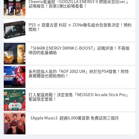
Cheerio能量飲「GODZILLA ENERGY II 燃燒哥吉拉ver.」
試喝報告！與第1彈比較喝看看！
PS5 × 惡靈古堡 村莊 × ZONe聯名組合包發售決定！預約
開始！
「SHARK ENERGY DRINK C-BOOST」試喝評測！不靠咖
啡因的能量補給
系列屈指人氣的「KOF 2002 UM」終於在PS4發售！附特
典實體版也開始預約！
打入聖誕商戰！決定發售「NEOGEO Arcade Stick Pro」
聖誕限定套裝！
《Apple Music》超過6,000萬首歌 免費試用三個月