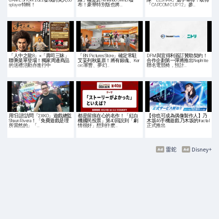
splayer特輯！
布！豪華特別版也將…
「CAPCOM CUP 12」參…
「人中之龍8」×「壽司三昧」
「BN Pictures Store」確定常駐
DFM與宜得利簽訂贊助契約！
聯乘菜單登場！獨家周邊商品
艾妥列秋葉原！將有銀魂、Ker
合作企劃第一彈將推出Nephrite
的送禮活動亦進行中
oro軍曹、夢幻…
聯名電競椅，預計…
用“日語”訪問「2XKO」遊戲總監
都是留痕在心的名作！「紅白
【你也可成為偶像製作人】乃
Shaun Rivera！「免費遊戲是理
機國民投票」第40回説到「劇
木坂46手機遊戲 乃木坂的fractal
所當然的」「…
情很好」想到什麽…
正式推出
雷蛇
Disney+