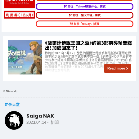
前往「Yahoo!購物中心」購買
前往「樂天市場」購買
前往「friDay」購買
《薩爾達傳說王國之淚》的第3部前導預告釋
出！加儂回來了！
即將於2023年5月12日發售的薩爾達傳說系列最新作《薩爾達傳
說王國之淚》現在距離正式發售不到一個月的時間，相信已經有不
少玩家已經完成預購並準備好前往海拉魯展開冒險了吧。此前，官
方已經釋出2部前導預告和最近由系列製作人青沼英二本人進行
的實機演示介紹影片。而在2023年4月13日日本時間23:00，官方
Read more
釋出發售前的最後一
© Nintendo
任天堂
Saiga NAK
-
2023.04.14
新聞