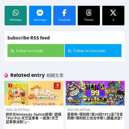
WhatsApp
Messenger
Facebook
Threads
X
Subscribe RSS feed
Follow on Feedly
Follow on Inoreader
Related entry
相關文章
2021.10.07(Thu)
2021.09.14(Tue)
終於在Nintendo Switch登場！ 遊戲
是我啦，壞利歐！第24回TET1盃「分享
「PUI PUI 天竺鼠車車 一起來！天竺
同樂！壞利歐工坊合作祭！」開催決定！
鼠車車派對！」…