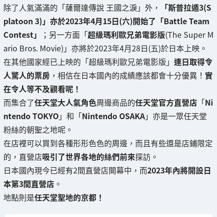
除了人氣滿滿的「薩爾達傳說 王國之淚」外，
「斯普拉遁3(S
platoon 3)」亦於2023年4月15日(六)開始了「Battle Team
Contest」
；另一方面「
超級瑪利歐兄弟電影版
(The Super M
ario Bros. Movie)」亦將於2023年4月28日(五)於日本上映。
在其他國家經已上映的「超級瑪利歐兄弟電影版」
連日取得令
人驚人的票房
，相信在日本國內的成績應該都會十分優異！
實
在令人等不及觀看呢！
而集合了
任天堂大人氣角色
周邊商品的
任天堂官方直營店
「
Ni
ntendo TOKYO
」和「
Nintendo OSAKA
」亦是一眾任天堂
粉絲的朝聖之地呢。
在店裡可以買到各種形形色色的周邊，而且有些還是店鋪限定
的，直營店
吸引了世界各地的絲們前來
探訪。
日本國內現今已經有2間直營店開幕中，而
2023年內將開設日
本第3間直營店
。
地點則是
任天堂聖地的京都！