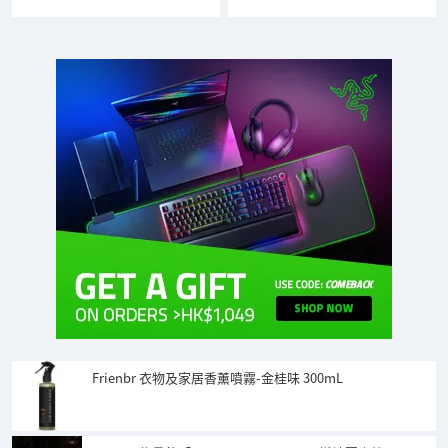
Frienbr 衣物及家居香薰噴霧-金桂味 300mL