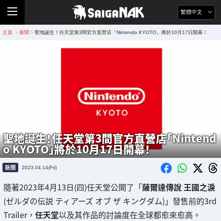
繁體中文
主頁
新聞
聖地誕生！任天堂第3間官方直營店「Nintendo KYOTO」將於10月17日開幕！
>
>
聖地誕生！任天堂第3間官方直營店「Nintend
o KYOTO」將於10月17日開幕！
新聞
2023.04.14(Fri)
隨著2023年4月13日(四)任天堂公開了「
薩爾達傳說 王國之淚
(ゼルダの伝説 ティアーズ オブ ザ キングダム)」發售前的3rd
Trailer，
任天堂
以及其作品的討論度在全球都愈來愈高。