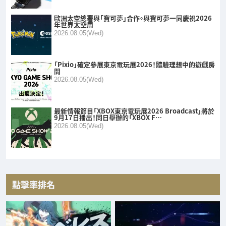
歐洲太空總署與「寶可夢」合作。與寶可夢一同慶祝2026
年世界太空周
2026.08.05(Wed)
「Pixio」確定參展東京電玩展2026！體驗理想中的遊戲房
間
2026.08.05(Wed)
最新情報節目「XBOX東京電玩展2026 Broadcast」將於
9月17日播出！同日舉辦的「XBOX F…
2026.08.05(Wed)
點擊率排名