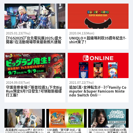
2025.01.23(Thu)
2020.04.13(Mon)
【TGS2025】「台北電玩展2025」盛大
UNIQLO×超級瑪利歐35週年紀念T-
開幕！在活動現場帶來最新照片速報
shirt來了！
2024.09.03(Tue)
2021.07.22(Thu)
守護音樂會場！「斯普拉遁3」下次Big
追加《真・女神転生if…》！「Family Co
Run預定9月7日發生！可領取新模樣
mputer ＆Super Famicom Ninte
打工服！
ndo Switch Onli…
高質素的Cosplayer們！在TOKYO
GBA遊戲「寶可夢 火紅／葉
COMBO BREAKER冠軍由DRX戰
GAME SHOW 2022發現的美人Co
綠」確定於Nintendo Switch發
隊「LESHAR」選手奪得！取得