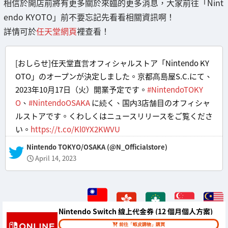
相信於開店前將有更多關於來臨的更多消息，大家前往「Nint
endo KYOTO」前不要忘記先看看相關資訊啊！
詳情可於
任天堂網頁
裡查看！
[おしらせ]任天堂直営オフィシャルストア「Nintendo KY
OTO」のオープンが決定しました。京都髙島屋S.C.にて、
2023年10月17日（火）開業予定です。
#NintendoTOKY
O
、
#NintendoOSAKA
に続く、国内3店舗目のオフィシャ
ルストアです。くわしくはニュースリリースをご覧くださ
い。
https://t.co/Kl0YX2KWVU
— Nintendo TOKYO/OSAKA (@N_Officialstore)
April 14, 2023
Nintendo Switch 線上代金券 (12 個月個人方案)
前往「蝦皮購物」購買