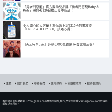
「勇者鬥惡龍」官方嬰幼兒品牌「勇者鬥惡龍Baby &
Kids」將於4月26日推出夏季新品！
令人開心的大容量！為你送上1包315卡的果凍飲
「ENERGY JELLY 300」試喝心得！
《Apple Music》超過6,000萬首歌 免費試用三個月
主頁
關於我們
聯絡我們
使用條約
私隱權政策
招聘翻譯員
本站禁止未授權𨍭載。在saiganak.com發佈的圖片,相片,文章的版權全屬saiganak.com的攝影
師和記者所有。