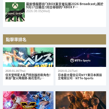
最新情報節目「XBOX東京電玩展2026 Broadcast」將於
9月17日播出！同日舉辦的「XBOX F…
2026.08.05(Wed)
點擊率排名
2020.01.16(Thu)
2020.01.21(Tue)
任天堂明星大亂鬥特別版的新角色！
日本最大電信公司NTT東日本將設
來自「聖火降魔錄-風花雪月」…
立電競公司—NTTe-Sports