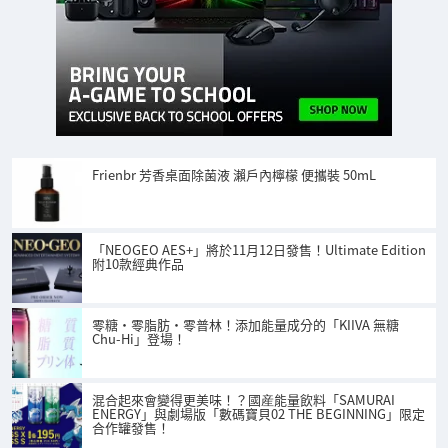
Frienbr 芳香桌面除菌液 瀨戶內檸檬 便攜裝 50mL
「NEOGEO AES+」將於11月12日發售！Ultimate Edition
附10款經典作品
零糖・零脂肪・零普林！添加能量成分的「KIIVA 無糖
Chu-Hi」登場！
混合起來會變得更美味！？國産能量飲料「SAMURAI
ENERGY」與劇場版「數碼寶貝02 THE BEGINNING」限定
合作罐發售！