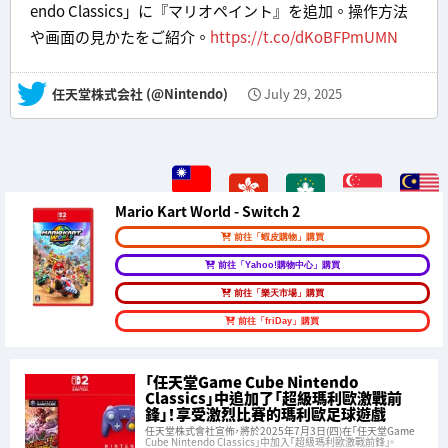
endo Classics」に『マリオペイント』を追加。操作方法
や画面の見かたをご紹介。
https://t.co/dKoBFPmUMN
— 任天堂株式会社 (@Nintendo)
July 29, 2025
Mario Kart World - Switch 2
前往「蝦皮購物」購買
前往「Yahoo!購物中心」購買
前往「樂天市場」購買
前往「friDay」購買
「任天堂Game Cube Nintendo
Classics」中追加了「超級瑪利歐激戰前
鋒」！享受激烈比賽的瑪利歐足球遊戲
任天堂株式會社宣佈，將於2025年7月3日(四)在「任天堂Game
Cube Nintendo Classics」中加入「超級瑪利歐激戰前鋒」。