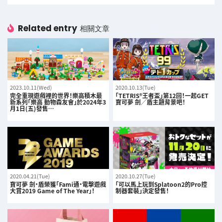
Related entry
相關文章
2023.10.11(Wed)
2020.10.13(Tue)
完全重現遊戲裡的世界！樂高積木最
「TETRIS®王者盃」第12回！一起GET
新系列「樂高 動物森友會」於2024年3
寶可夢 劍╱盾主題背景吧！
月1日(五)發售…
2020.04.21(Tue)
2020.10.27(Tue)
寶可夢 劍·盾榮獲「Fami通·電擊遊戲
「可以馬上玩到Splatoon2的Pro控
大賞2019 Game of The Year」！
制器套裝」決定發售！