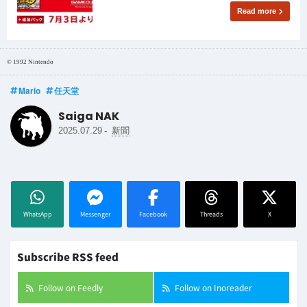
Read more
© 1992 Nintendo
Mario
任天堂
Saiga NAK
-
2025.07.29
新聞
WhatsApp
Messenger
Facebook
Threads
X
Subscribe RSS feed
Follow on Feedly
Follow on Inoreader