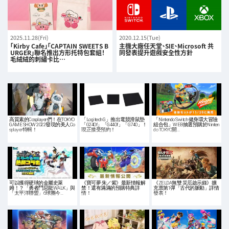
2025.11.28(Fri)
2020.12.15(Tue)
「Kirby Cafe」「CAPTAIN SWEETS B
主機大廠任天堂、SIE、Microsoft 共
URGER」聯名推出方形托特包套組！
同發表提升遊戲安全性方針
毛絨絨的刺繡卡比…
高質素的Cosplayer們！在TOKYO
「Logitech G」推出電競滑鼠墊
「Nintendo Switch 健身環大冒險
GAME SHOW 2022發現的美人Co
「G240f」「G440f」「G740」！
組合包」WEB抽選預購於Ninten
splayer特輯！
現正接受預約！
do TOKYO開…
可以獲得硬球的金屬史萊
《寶可夢 朱／紫》最新情報解
《ZELDA無雙 災厄啟示錄》擴
姆！？「勇者鬥惡龍WALK」與
禁！還有滿滿的預購特典詳
充票第1彈「古代的脈動」詳情
「太平洋聯盟」6球團今…
情！
發表！