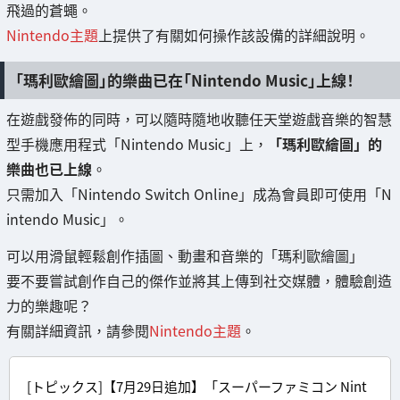
飛過的蒼蠅。
Nintendo主題
上提供了有關如何操作該設備的詳細說明。
「瑪利歐繪圖」的樂曲已在「Nintendo Music」上線！
在遊戲發佈的同時，可以隨時隨地收聽任天堂遊戲音樂的智慧
型手機應用程式「Nintendo Music」上，
「瑪利歐繪圖」的
樂曲也已上線
。
只需加入「Nintendo Switch Online」成為會員即可使用「N
intendo Music」。
可以用滑鼠輕鬆創作插圖、動畫和音樂的「瑪利歐繪圖」
要不要嘗試創作自己的傑作並將其上傳到社交媒體，體驗創造
力的樂趣呢？
有關詳細資訊，請參閱
Nintendo主題
。
[トピックス]【7月29日追加】「スーパーファミコン Nint