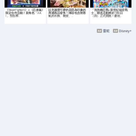
《Street Fighter 6》 x 《忍者龜》
以充滿寶可夢的花田為印象的
「泡泡糖忍戰× 新世紀福音戰
限定合作活動！新角色「A.K.
周邊商品發售！陣容包含附香
士」聯名活動將於7月6日
I.」預告釋…
氣的吊飾、雜貨、…
（四）正式開跑！慶祝…
雷蛇
Disney+