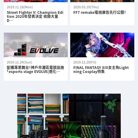
2019.11.18(Mon)
2020.03.19(Thu)
Street Fighter V: Champion Edi
FF7 remake電視廣告先行公開！
tion 2020年發表決定 收錄大量
D…
2019.11.24(Sun)
2019.12.20(Fri)
配備專業舞台！神戶市灘區電競設施
FINAL FANTASY XIII女主角Light
「esports stage EVOLVE(進化…
ning Cosplay特集