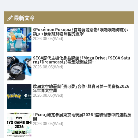
最新文章
《Pokémon Pokopia》首場實體活動「噗嚕噗嚕海底小
鎮」in 橫濱紅磚倉庫搶先直擊
2026.08.05(Wed)
SEGA歷代主機化身為腕錶！「Mega Drive」「SEGA Satu
rn」「Dreamcast」3款型號開放預…
2026.08.05(Wed)
歐洲太空總署與「寶可夢」合作。與寶可夢一同慶祝2026
年世界太空周
2026.08.05(Wed)
「Pixio」確定參展東京電玩展2026！體驗理想中的遊戲房
間
2026.08.05(Wed)