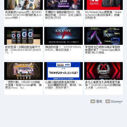
高質素的Cosplayer們！在TOKYO
手機與PC遊戲的動作RPG《我
My Nintendo Store將實施「Ninten
GAME SHOW 2022發現的美人Co
獨自升級：ARISE》正式上線日
do Switch 2(多語言版本)」的邀
splayer特輯！
確定為5月8日
請制販售…
終於登場！試喝比較短罐尺寸
傳說的狂宴！「EXTASY VISUAL
單色燈光已經無法滿足電競燈
的「ZONe QUICK BOOST βVer.0.9.
SHOCK」推出日決定！
效愛好者了！Sanwa Supply推出
19」！
搭載7色LED燈效…
「荒野行動」5月5日10小時接
心服口服的經典名曲列陣！
多位人氣實況主及職業選手參
力直播！知名YouTuber參戰 抽
「紅白機國民投票」第9回「BG
加！TEQWING e-Sports主辦的線
獎送iPhone、Swi…
M很好」想到什麽？…
上大賽「JAPANNE…
雷蛇
Disney+