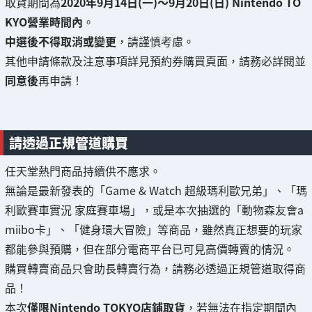
取貨期間為
2020年9月14日(一)～9月20日(日) Nintendo TO
KYO營業時間內
。
中選後不得取消或變更
，請謹慎考慮。
其他申請條款及注意事項詳見預約券購買頁面，請務必詳閱並
同意後
再申請！
請透過正規管道購買
任天堂熱門商品持續供不應求。
無論是最新發表的「Game & Watch 超級瑪利歐兄弟」、「瑪
利歐賽車實況 家庭賽車場」，或是本次抽選的「動物森友會a
miibo卡」、「健身環大冒險」等商品，雖然真正想要的玩家
都能參與預購，但在部分電商平台已可見高價轉賣的情況。
購買轉賣商品只會助長轉賣行為，請務必透過正規管道取得商
品！
本次
僅限Nintendo TOKYO店鋪取貨
，若無法在指定期間內