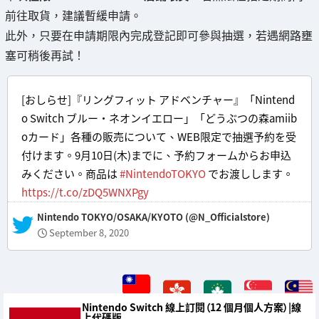
前往取貨，建議暫緩申請。
此外，只要在申請期限內完成登記即可參與抽選，若遇網路壅
塞可稍後再試！
[おしらせ]『リングフィット アドベンチャー』「Nintend
o Switch ブルー・ネオンイエロー」「どうぶつの森amiib
oカード」各種の販売について、WEB限定で抽選予約を受
付けます。9月10日(木)までに、予約フォームからお申込
みください。商品は
#NintendoTOKYO
でお渡しします。
https://t.co/zDQ5WNXPgy
— Nintendo TOKYO/OSAKA/KYOTO (@N_Officialstore)
September 8, 2020
Nintendo Switch 線上訂閱（12 個月個人方案）|線
上代碼版