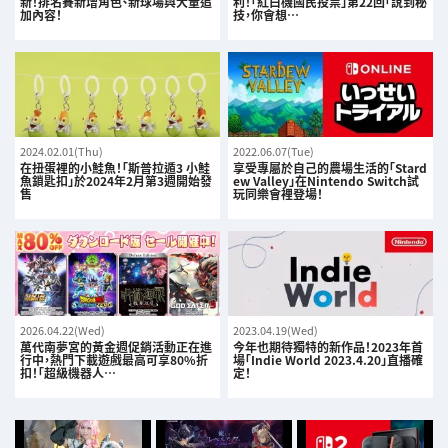
新！排名賽新增角色、新球場與大量追
利！「紅白機國民投票」第22回「說到秘
加內容！
技，你會想…
2024.02.01(Thu)
2022.06.07(Tue)
在扭蛋裡的小鮭魚！「斯普拉遁3 小鮭
享受專屬於自己的農場生活的「Stard
魚鎖匙扣」於2024年2月第3週開始發
ew Valley」在Nintendo Switch試
售
玩同樂會裡登場！
2026.04.22(Wed)
2023.04.19(Wed)
萬代南夢宮的黃金週促銷活動正在進
今年也期待獨特的新作品！2023年首
行中，熱門下載遊戲最高可享80%折
場「Indie World 2023.4.20」直播確
扣！「超級機器人…
定！