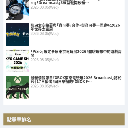
rn」「Dreamcast」3款型號開放預…
2026.08.05(Wed)
歐洲太空總署與「寶可夢」合作。與寶可夢一同慶祝2026
年世界太空周
2026.08.05(Wed)
「Pixio」確定參展東京電玩展2026！體驗理想中的遊戲房
間
2026.08.05(Wed)
最新情報節目「XBOX東京電玩展2026 Broadcast」將於
9月17日播出！同日舉辦的「XBOX F…
2026.08.05(Wed)
點擊率排名