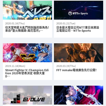
2020.01.16(Thu)
2020.01.21(Tue)
任天堂明星大亂鬥特別版的新角色！
日本最大電信公司NTT東日本將設
來自「聖火降魔錄-風花雪月」…
立電競公司—NTTe-Sports
2019.11.18(Mon)
2020.03.19(Thu)
Street Fighter V: Champion Edi
FF7 remake電視廣告先行公開！
tion 2020年發表決定 收錄大量
D…