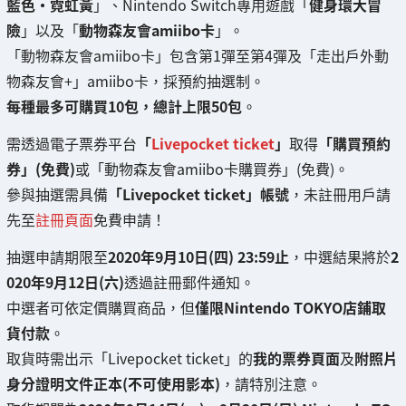
藍色・霓虹黃
」、Nintendo Switch專用遊戲「
健身環大冒
險
」以及「
動物森友會amiibo卡
」。
「動物森友會amiibo卡」包含第1彈至第4彈及「走出戶外動
物森友會+」amiibo卡，採預約抽選制。
每種最多可購買10包，總計上限50包
。
需透過電子票券平台
「
Livepocket ticket
」
取得
「購買預約
券」(免費)
或「動物森友會amiibo卡購買券」(免費)。
參與抽選需具備
「Livepocket ticket」帳號
，未註冊用戶請
先至
註冊頁面
免費申請！
抽選申請期限至
2020年9月10日(四) 23:59止
，中選結果將於
2
020年9月12日(六)
透過註冊郵件通知。
中選者可依定價購買商品，但
僅限Nintendo TOKYO店鋪取
貨付款
。
取貨時需出示「Livepocket ticket」的
我的票券頁面
及
附照片
身分證明文件正本(不可使用影本)
，請特別注意。