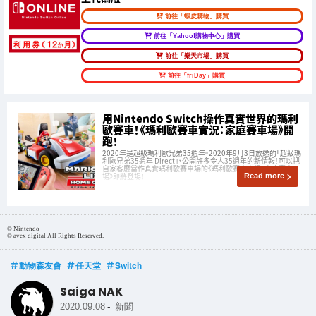
前往「蝦皮購物」購買
前往「Yahoo!購物中心」購買
前往「樂天市場」購買
前往「friDay」購買
用Nintendo Switch操作真實世界的瑪利
歐賽車！《瑪利歐賽車實況：家庭賽車場》開
跑！
2020年是超級瑪利歐兄弟35週年。2020年9月3日放送的「超級瑪
利歐兄弟35週年 Direct」，公開許多令人35週年的新情報！可以把
自家客廳當作真實瑪利歐賽車場的《瑪利歐賽車實況：家庭賽車
場》即將登場！
Read more
© Nintendo
© avex digital All Rights Reserved.
動物森友會
任天堂
Switch
Saiga NAK
-
2020.09.08
新聞