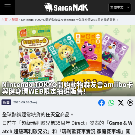
繁體中文
主頁
新聞
Nintendo TOKYO開始動物森友會amiibo卡與健身環WEB限定抽選販售！
>
>
Nintendo TOKYO開始動物森友會amiibo卡
與健身環WEB限定抽選販售！
新聞
2020.09.08(Tue)
全球熱銷經常缺貨的
任天堂
商品。
日前在「超級瑪利歐兄弟35周年 Direct」發表的「
Game & W
atch 超級瑪利歐兄弟
」和「
瑪利歐賽車實況 家庭賽車場
」開