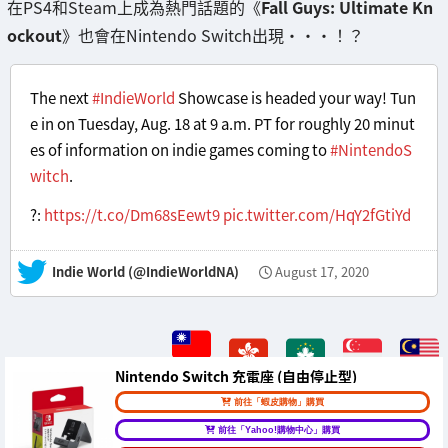
在PS4和Steam上成為熱門話題的《
Fall Guys: Ultimate Kn
ockout
》也會在Nintendo Switch出現・・・！？
The next
#IndieWorld
Showcase is headed your way! Tun
e in on Tuesday, Aug. 18 at 9 a.m. PT for roughly 20 minut
es of information on indie games coming to
#NintendoS
witch
.
?:
https://t.co/Dm68sEewt9
pic.twitter.com/HqY2fGtiYd
— Indie World (@IndieWorldNA)
August 17, 2020
Nintendo Switch 充電座 (自由停止型)
前往「蝦皮購物」購買
前往「Yahoo!購物中心」購買