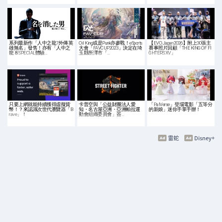
系列最新作「人中之龍7外傳 英
Oil King或是Punk亦參戰！eSports
【EVO Japan 2026】附上30張主
雄無名」發售！亦有「人中之
大會「FAVCUP2023」決定在埼
賽事照片回顧「THE KING OF FI
龍８SPECIAL體驗…
玉縣所澤市「…
GHTERS XV」
只要上網就能持續獲得虛擬貨
卡普空與「公益財團法人愛
「PalVerse」登場電影「五等分
幣！？來認識次世代瀏覽器「B
知・名古屋亞洲・亞洲帕拉運
的新娘」迷你手掌手辦！
rave」！
動會組織委員會」簽…
雷蛇
Disney+