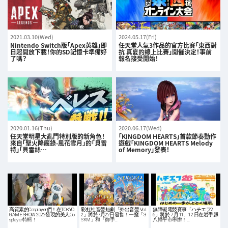
2021.03.10(Wed)
2024.05.17(Fri)
Nintendo Switch版「Apex英雄」即
任天堂人氣3作品的官方比賽「東西對
日起開放下載！你的SD記憶卡準備好
抗 真夏的線上比賽」開催決定！事前
了嗎？
報名接受開始！
2020.01.16(Thu)
2020.06.17(Wed)
任天堂明星大亂鬥特別版的新角色！
「KINGDOM HEARTS」首款節奏動作
來自「聖火降魔錄-風花雪月」的「貝雷
遊戲「KINGDOM HEARTS Melody
特」「貝雷絲…
of Memory」發表！
高質素的Cosplayer們！在TOKYO
彩虹社音聲短劇「外出音聲 Vol.
無障礙電競賽事「ハチエフ2
GAME SHOW 2022發現的美人Co
2」將於7月22日發售！一窺「3
6」將於 7 月 11、12 日在岩手縣
splayer特輯！
SKM」和「御手…
八幡平市舉辦！…