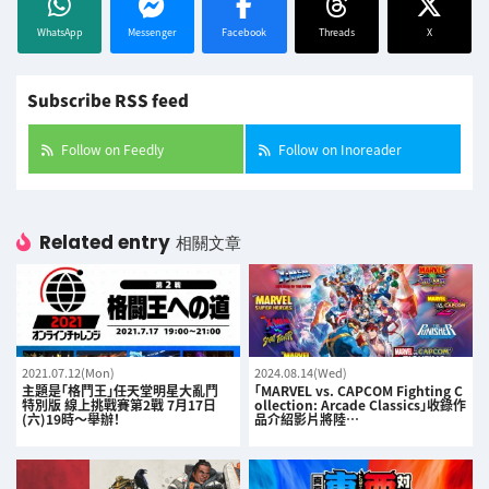
WhatsApp
Messenger
Facebook
Threads
X
Subscribe RSS feed
Follow on Feedly
Follow on Inoreader
Related entry
相關文章
2021.07.12(Mon)
2024.08.14(Wed)
主題是「格鬥王」任天堂明星大亂鬥
「MARVEL vs. CAPCOM Fighting C
特別版 線上挑戰賽第2戰 7月17日
ollection: Arcade Classics」收錄作
(六)19時～舉辦！
品介紹影片將陸…