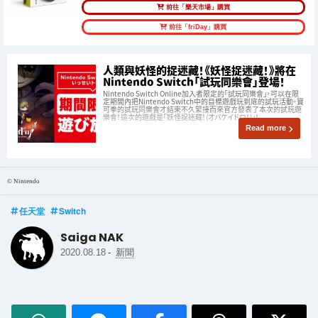
前往「樂天市場」購買
前往「friDay」購買
人類與妖怪的捉迷藏！《妖怪捉迷藏！》將在
Nintendo Switch「試玩同樂會」登場！
Nintendo Switch Online加入者限定的「試玩同樂會」，可以在限
定期間內把Nintendo Switch中的目標遊戲玩到底的試玩活動。寶
可拳的試玩同樂會才結束不久緊接而來官方發表了本次的試玩遊
樂會！這次的遊戲是「妖怪捉迷藏！(オバケイドロ！)」！
Read more
© Nintendo
任天堂
Switch
Saiga NAK
-
2020.08.18
新聞