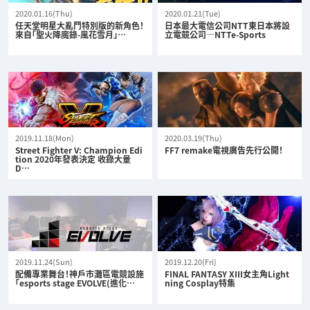
2020.01.16(Thu)
2020.01.21(Tue)
任天堂明星大亂鬥特別版的新角色！
日本最大電信公司NTT東日本將設
來自「聖火降魔錄-風花雪月」…
立電競公司—NTTe-Sports
2019.11.18(Mon)
2020.03.19(Thu)
Street Fighter V: Champion Edi
FF7 remake電視廣告先行公開！
tion 2020年發表決定 收錄大量
D…
2019.11.24(Sun)
2019.12.20(Fri)
配備專業舞台！神戶市灘區電競設施
FINAL FANTASY XIII女主角Light
「esports stage EVOLVE(進化…
ning Cosplay特集