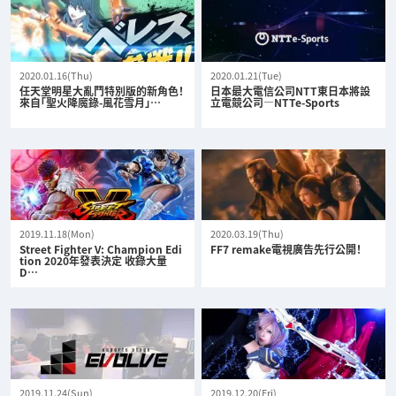
2020.01.16(Thu)
2020.01.21(Tue)
任天堂明星大亂鬥特別版的新角色！
日本最大電信公司NTT東日本將設
來自「聖火降魔錄-風花雪月」…
立電競公司—NTTe-Sports
2019.11.18(Mon)
2020.03.19(Thu)
Street Fighter V: Champion Edi
FF7 remake電視廣告先行公開！
tion 2020年發表決定 收錄大量
D…
2019.11.24(Sun)
2019.12.20(Fri)