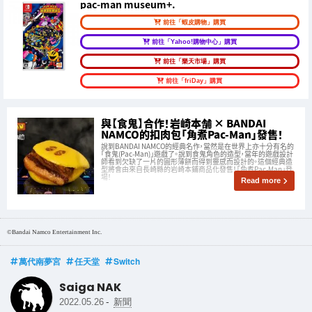
pac-man museum+.
前往「蝦皮購物」購買
前往「Yahoo!購物中心」購買
前往「樂天市場」購買
前往「friDay」購買
與【食鬼】合作！岩崎本舗 × BANDAI
NAMCO的扣肉包「角煮Pac-Man」發售！
說到BANDAI NAMCO的經典名作，當然是在世界上亦十分有名的
「食鬼(Pac-Man)」遊戲了。說到食鬼角色的造型，當年的遊戲設計
師看到欠缺了一片的圓形薄餅而得到靈感而設計的。這個經典造
型將會由來自長崎縣的岩崎本鋪商品化發售！「角煮Pac-Man」登
場！
Read more
©Bandai Namco Entertainment Inc.
萬代南夢宮
任天堂
Switch
Saiga NAK
-
2022.05.26
新聞