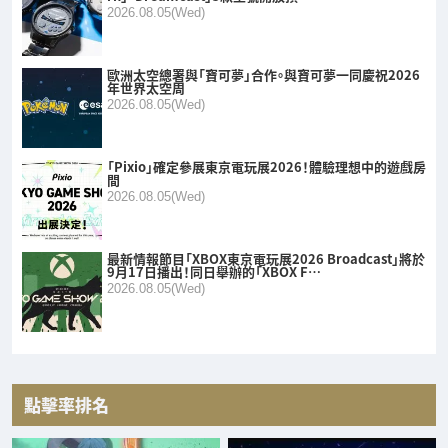
2026.08.05(Wed)
歐洲太空總署與「寶可夢」合作。與寶可夢一同慶祝2026
年世界太空周
2026.08.05(Wed)
「Pixio」確定參展東京電玩展2026！體驗理想中的遊戲房
間
2026.08.05(Wed)
最新情報節目「XBOX東京電玩展2026 Broadcast」將於
9月17日播出！同日舉辦的「XBOX F…
2026.08.05(Wed)
點擊率排名