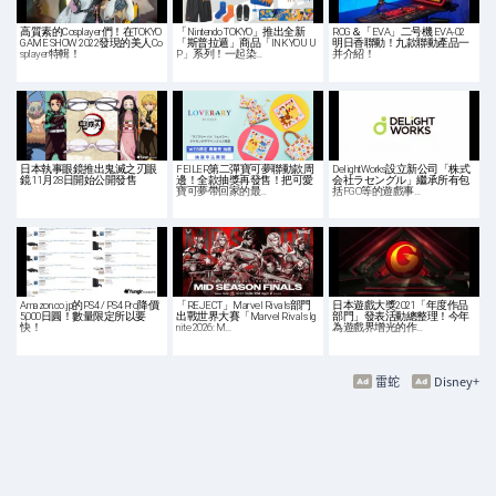
高質素的Cosplayer們！在TOKYO
「Nintendo TOKYO」推出全新
ROG＆「EVA」二号機 EVA-02
GAME SHOW 2022發現的美人Co
「斯普拉遁」商品「INK YOU U
明日香聯動！九款聯動產品一
splayer特輯！
P」系列！一起染…
并介紹！
日本執事眼鏡推出鬼滅之刃眼
FEILER第二彈寶可夢聯動款周
DelightWorks設立新公司「株式
鏡 11月28日開始公開發售
邊！全款抽獎再發售！把可愛
会社ラセングル」繼承所有包
寶可夢帶回家的最…
括FGO等的遊戲事…
Amazon.co.jp的PS4 / PS4 Pro降價
「REJECT」Marvel Rivals部門
日本遊戲大獎2021「年度作品
5,000日圓！數量限定所以要
出戰世界大賽「Marvel Rivals Ig
部門」發表活動總整理！今年
快！
nite 2026: M…
為遊戲界增光的作…
雷蛇
Disney+