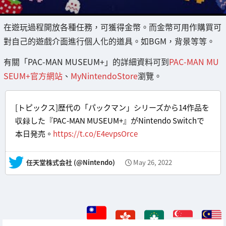
在遊玩過程開放各種任務，可獲得金幣。而金幣可用作購買可
對自己的遊戲介面進行個人化的道具。如BGM，背景等等。
有關「PAC-MAN MUSEUM+」的詳細資料可到
PAC-MAN MU
SEUM+官方網站
、
MyNintendoStore
瀏覽。
[トピックス]歴代の「パックマン」シリーズから14作品を
収録した『PAC-MAN MUSEUM+』がNintendo Switchで
本日発売。
https://t.co/E4evpsOrce
— 任天堂株式会社 (@Nintendo)
May 26, 2022