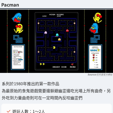
Pacman
任天堂官方網站
系列於1980年推出的第一款作品
為最原始的食鬼遊戲需要邊躲避幽霊邊吃光場上所有曲奇，另
外吃到力量曲奇則可在一定時間內反咬幽霊們
遊玩人數：1～2人