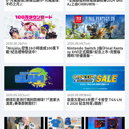
G「月風魔傳」將推出續作「月風魔傳：
「全國都道府縣電競錦標賽2024 SAG
不朽之月」!
A」上由CHIKURIN…
2020.06.26(Fri)
2026.08.04(Tue)
「Ninjala」發售16小時達成100萬下
Nintendo Switch 2版《Final Fanta
載！紀念禮物發送中！
sy XIV》正式開服！紀念上市，完整版
限時7折優惠販…
2020.05.03(Sun)
2020.09.09(Wed)
網球巨星改打瑪利歐網球！？「居家大
惡靈古堡RE3半價！「卡普空 TGS LIV
滿貫」賽事即將開打！
E 2020 紀念特賣」開跑！