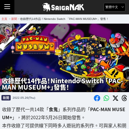
繁體中文
主頁
新聞
收錄歷代14作品！Nintendo Switch 「PAC-MAN MUSEUM+」發售！
>
>
收錄歷代14作品！Nintendo Switch 「PAC-
MAN MUSEUM+」發售！
新聞
2022.05.26(Thu)
收錄了歷代一共14款「
食鬼
」系列作品的「
PAC-MAN MUSE
UM+
」，將於2022年5月26日開始發售。
本作收錄了可提供線下同時多人遊玩的系列作。可與家人和朋