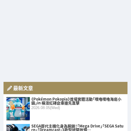
最新文章
《Pokémon Pokopia》首場實體活動「噗嚕噗嚕海底小
鎮」in 橫濱紅磚倉庫搶先直擊
2026.08.05(Wed)
SEGA歷代主機化身為腕錶！「Mega Drive」「SEGA Satu
rn」「Dreamcast」3款型號開放預…