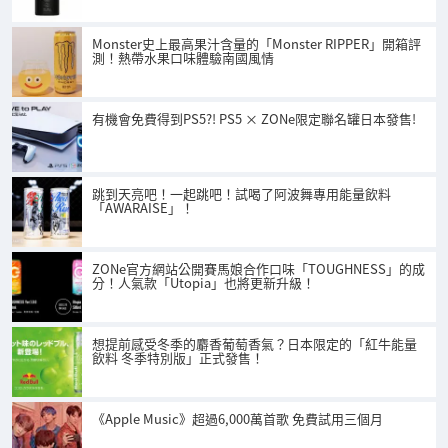
Monster史上最高果汁含量的「Monster RIPPER」開箱評
測！熱帶水果口味體驗南國風情
有機會免費得到PS5?! PS5 × ZONe限定聯名罐日本發售!
跳到天亮吧！一起跳吧！試喝了阿波舞專用能量飲料
「AWARAISE」！
ZONe官方網站公開賽馬娘合作口味「TOUGHNESS」的成
分！人氣款「Utopia」也將更新升級！
想提前感受冬季的麝香葡萄香氣？日本限定的「紅牛能量
飲料 冬季特別版」正式發售！
《Apple Music》超過6,000萬首歌 免費試用三個月