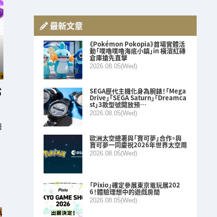
最新文章
《Pokémon Pokopia》首場實體活
動「噗嚕噗嚕海底小鎮」in 橫濱紅磚
倉庫搶先直擊
2026.08.05(Wed)
SEGA歷代主機化身為腕錶！「Mega
Drive」「SEGA Saturn」「Dreamca
st」3款型號開放預…
2026.08.05(Wed)
日
歐洲太空總署與「寶可夢」合作。與
寶可夢一同慶祝2026年世界太空周
2026.08.05(Wed)
「Pixio」確定參展東京電玩展202
6！體驗理想中的遊戲房間
2026.08.05(Wed)