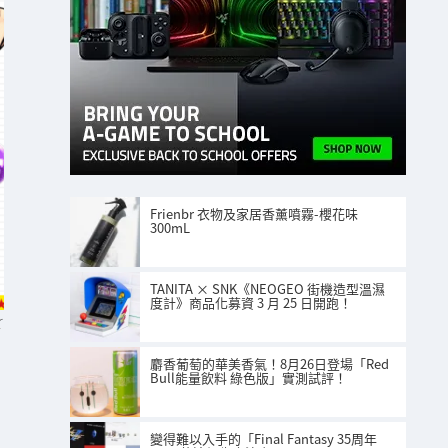
Frienbr 衣物及家居香薰噴霧-櫻花味
300mL
TANITA × SNK《NEOGEO 街機造型溫濕
度計》商品化募資 3 月 25 日開跑！
r
麝香葡萄的華美香氣！8月26日登場「Red
Bull能量飲料 綠色版」實測試評！
變得難以入手的「Final Fantasy 35周年