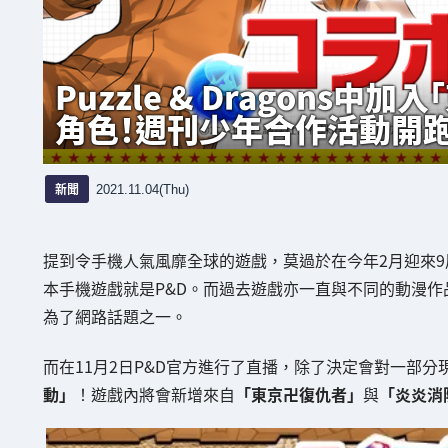
Puzzle & Dragons
角色！週刊少年合作活動開跑
新聞
2021.11.04(Thu)
提到令手機人氣風靡全球的遊戲，莫過於在今年2月迎來9
本手機遊戲就是P&D。而過去遊戲亦一直與不同的動漫
為了網路話題之一。
而在11月2日P&D官方進行了直播，除了決定會對一部
動」
！遊戲內將會新增來自
「東京卍復仇者」
與
「炎炎消