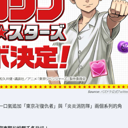
パズドラ公式Twitte
一口氣追加「東京卍復仇者」與「炎炎消防隊」兩個系列的角
宮寺堅
和
松野千冬
登場！