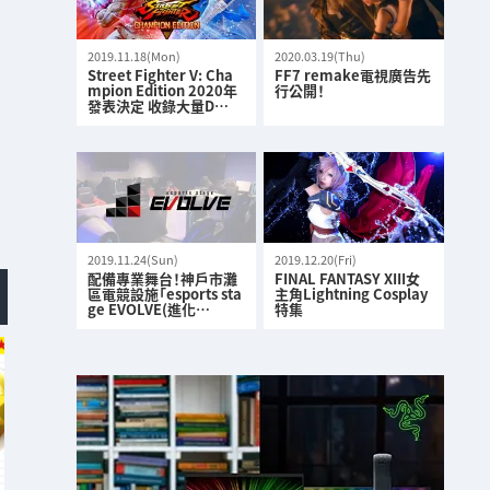
2019.11.18(Mon)
2020.03.19(Thu)
Street Fighter V: Cha
FF7 remake電視廣告先
mpion Edition 2020年
行公開！
發表決定 收錄大量D…
2019.11.24(Sun)
2019.12.20(Fri)
配備專業舞台！神戶市灘
FINAL FANTASY XIII女
區電競設施「esports sta
主角Lightning Cosplay
ge EVOLVE(進化…
特集