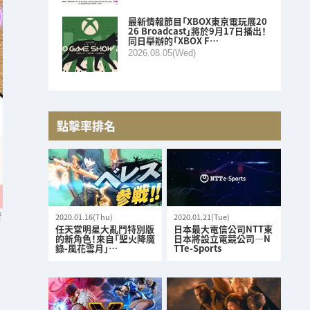
最新情報節目「XBOX東京電玩展20
26 Broadcast」將於9月17日播出！
同日舉辦的「XBOX F…
2026.08.05(Wed)
點擊率排名
送
2020.01.16(Thu)
2020.01.21(Tue)
任天堂明星大亂鬥特別版
日本最大電信公司NTT東
的新角色！來自「聖火降魔
日本將設立電競公司—N
錄-風花雪月」…
TTe-Sports