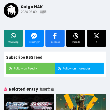
Saiga NAK
-
2024.06.09
新聞
WhatsApp
Messenger
Facebook
Threads
X
Subscribe RSS feed
Follow on Feedly
Follow on Inoreader
Related entry
相關文章