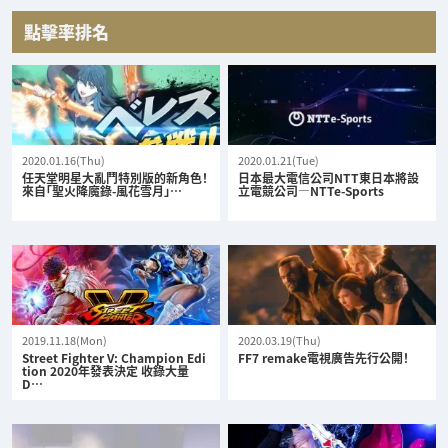
點擊率排名
2020.01.16(Thu)
2020.01.21(Tue)
任天堂明星大亂鬥特別版的新角色！
日本最大電信公司NTT東日本將設
來自「聖火降魔錄-風花雪月」…
立電競公司—NTTe-Sports
2019.11.18(Mon)
2020.03.19(Thu)
Street Fighter V: Champion Edi
FF7 remake電視廣告先行公開！
tion 2020年發表決定 收錄大量
D…