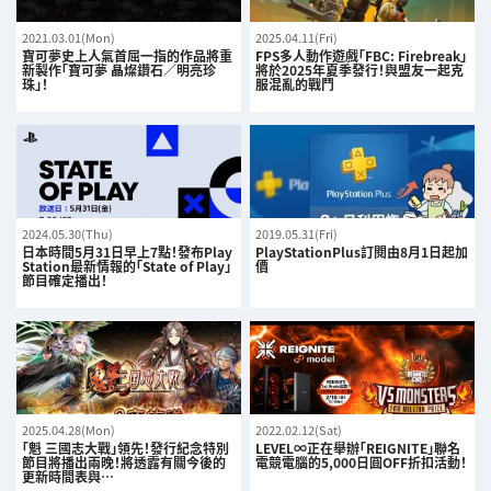
2021.03.01(Mon)
2025.04.11(Fri)
寶可夢史上人氣首屈一指的作品將重
FPS多人動作遊戲「FBC: Firebreak」
新製作「寶可夢 晶燦鑽石／明亮珍
將於2025年夏季發行！與盟友一起克
珠」！
服混亂的戰鬥
2024.05.30(Thu)
2019.05.31(Fri)
日本時間5月31日早上7點！發布Play
PlayStationPlus訂閱由8月1日起加
Station最新情報的「State of Play」
價
節目確定播出！
2025.04.28(Mon)
2022.02.12(Sat)
「魁 三國志大戰」領先！發行紀念特別
LEVEL∞正在舉辦「REIGNITE」聯名
節目將播出兩晚！將透露有關今後的
電競電腦的5,000日圓OFF折扣活動！
更新時間表與…