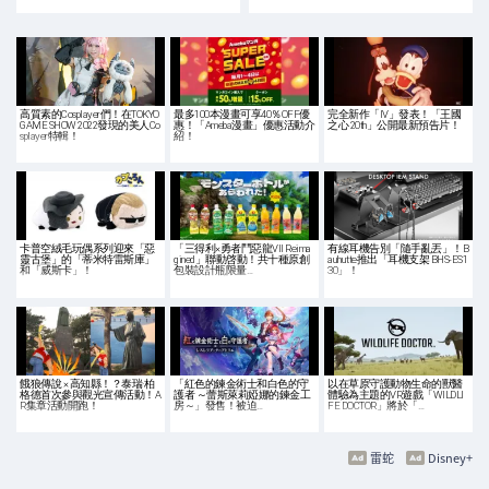
高質素的Cosplayer們！在TOKYO
最多100本漫畫可享40％OFF優
完全新作「IV」發表！「王國
GAME SHOW 2022發現的美人Co
惠！「Ameba漫畫」優惠活動介
之心 20th」公開最新預告片！
splayer特輯！
紹！
卡普空絨毛玩偶系列迎來「惡
「三得利×勇者鬥惡龍VII Reima
有線耳機告別「隨手亂丟」！B
靈古堡」的「蒂米特雷斯庫」
gined」聯動啓動！共十種原創
auhutte推出「耳機支架 BHS-ES1
和「威斯卡」！
包裝設計瓶限量…
30」！
餓狼傳說 × 高知縣！？泰瑞·柏
「紅色的鍊金術士和白色的守
以在草原守護動物生命的獸醫
格德首次參與觀光宣傳活動！A
護者 ～蕾斯萊莉婭娜的鍊金工
體驗為主題的VR遊戲「WILDLI
R集章活動開跑！
房～」發售！被迫…
FE DOCTOR」將於「…
雷蛇
Disney+