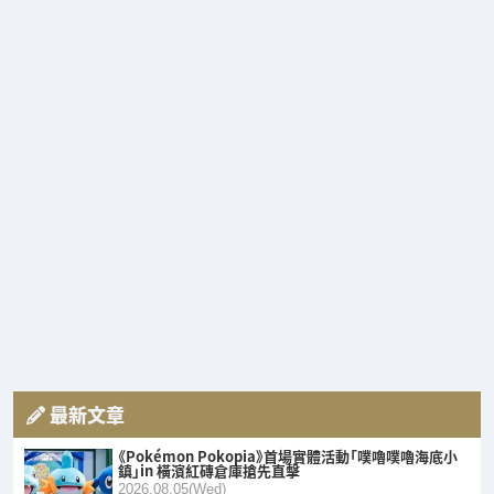
最新文章
《Pokémon Pokopia》首場實體活動「噗嚕噗嚕海底小
鎮」in 橫濱紅磚倉庫搶先直擊
2026.08.05(Wed)