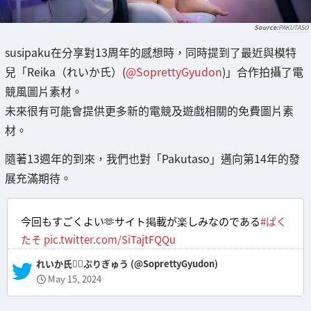
PAKUTASO
susipaku在分享對13周年的感想時，同時提到了最近與模特
兒「Reika（れいか氏）(
@SoprettyGyudon
)」合作拍攝了電
競風圖片素材。
未來很有可能會提供更多新的電競及遊戲相關的免費圖片素
材。
隨著13週年的到來，我們也對「Pakutaso」邁向第14年的發
展充滿期待。
今回もすごくよい🫶サイト掲載が楽しみなのである
#ぱく
たそ
pic.twitter.com/SiTajtFQQu
— れいか氏❤️‍🔥ぷりぎゅう (@SoprettyGyudon)
May 15, 2024