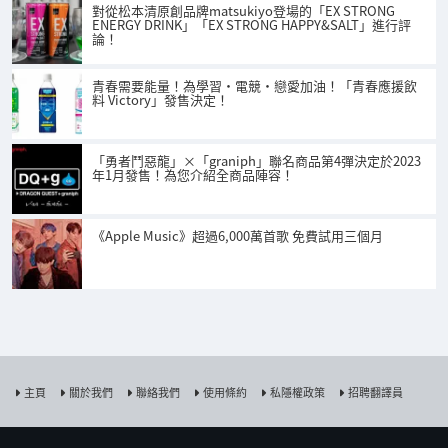
對從松本清原創品牌matsukiyo登場的「EX STRONG
ENERGY DRINK」「EX STRONG HAPPY&SALT」進行評
論！
青春需要能量！為學習・電競・戀愛加油！「青春應援飲
料 Victory」發售決定！
「勇者鬥惡龍」×「graniph」聯名商品第4彈決定於2023
年1月發售！為您介紹全商品陣容！
《Apple Music》超過6,000萬首歌 免費試用三個月
主頁
關於我們
聯絡我們
使用條約
私隱權政策
招聘翻譯員