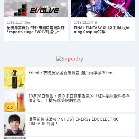
2019.11.24(Sun)
2019.12.20(Fri)
配備專業舞台！神戶市灘區電競設施
FINAL FANTASY XIII女主角Light
「esports stage EVOLVE(進化…
ning Cosplay特集
Frienbr 衣物及家居香薰噴霧-瀨戶內檸檬 300mL
10月28日發售，評測冬日蘋果香氣的「紅牛能量飲料冬季
限定版」！搶先感受假期氣息
濃厚卻後味清爽？GHOST ENERGY EDC ELECTRIC
LIMEADE 評測！