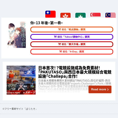
你，13 年後，第一卷。
前往「蝦皮購物」購買
前往「Yahoo!購物中心」購買
前往「樂天市場」購買
前往「friDay」購買
日本首次！？電競設施成為免費素材！
「PAKUTASO」與西日本最大規模綜合電競
設施「Challepa」合作！
日本最大規模免費照片素材網站「PAKUTASO」與位於福岡、西日
本最大規模的綜合電競設施「esports Challenger's Park」（簡稱
Challepa）合作，發布了綜合電競設施的免費照片素材。
「PAKUTASO」過去曾發布過電競相關的免費照片素材，在電競設
Read more
施方面，曾於2020年與香港尖端電競
©フリー素材サイト「ぱくたそ」