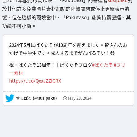
於其他許多免費圖片素材網站的陸續關閉或停止更新表示遺
憾，但在這樣的環境當中，「Pakutaso」能夠持續營運，其
功績不可小覷。
2024年5月にぱくたそが13周年を迎えました。皆さんのお
かげで中学生です。成人するまでがんばるぞい！😊
祝・ぱくたそ13周年！｜ぱくたそブログ
#ぱくたそ
#フリ
ー素材
https://t.co/QxxJZZIGRX
— すしぱく (@susipaku)
May 28, 2024