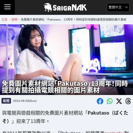
繁體中文
主頁
新聞
免費圖片素材網站「Pakutaso」13周年！同時提到有關拍攝電競相關的圖片素材
>
>
免費圖片素材網站「Pakutaso」13周年！同時
提到有關拍攝電競相關的圖片素材
新聞
2024.06.09(Sun)
與電競與遊戲相關的免費圖片素材網站「
Pakutaso（ぱくた
そ）
」迎來了13周年。
自2011年服務啟動以來，「Pakutaso」的營運者
susipaku
對