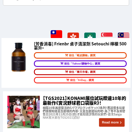
[芳香消毒] Frienbr 桌子清潔劑 Setouchi 檸檬 500
毫升。
前往「蝦皮購物」購買
前往「Yahoo!購物中心」購買
前往「樂天市場」購買
前往「friDay」購買
【TGS2021】KONAMI展位試玩睽違10年的
最新作《實況野球君口袋版R》！
相隔10年再度復活的《パワプロクンポケット》系列！應該很多玩家
們很想知道是怎麼樣的內容，又是怎麼遊玩的吧。為了等不及到發
售日2021年11月25日(四)才能知道詳情的玩家們，這次Saiga
NAK幫大家在TGS2021試玩！
Read more