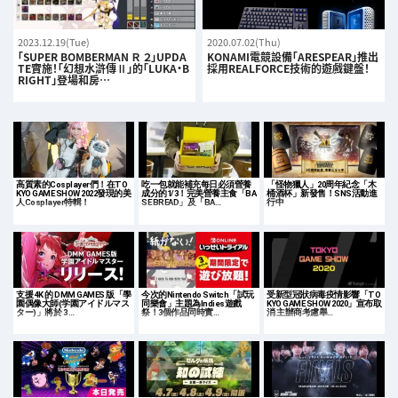
2023.12.19(Tue)
2020.07.02(Thu)
「SUPER BOMBERMAN Ｒ ２」UPDA
KONAMI電競設備「ARESPEAR」推出
TE實施！「幻想水滸傳Ⅱ」的「LUKA・B
採用REALFORCE技術的遊戲鍵盤！
RIGHT」登場和房…
高質素的Cosplayer們！在TO
吃一包就能補充每日必須營養
「怪物獵人」20周年紀念「木
KYO GAME SHOW 2022發現的美
成分的1/3！完美營養主食「BA
桶酒杯」新發售！SNS活動進
人Cosplayer特輯！
SE BREAD」及「BA…
行中
支援 4K 的 DMM GAMES 版「學
今次的Nintendo Switch「試玩
受新型冠狀病毒疫情影響「TO
園偶像大師(学園アイドルマス
同樂會」主題為Indies遊戲
KYO GAME SHOW 2020」宣布取
ター)」將於 3 …
祭！3個作品同時實…
消 主辦商考慮舉…