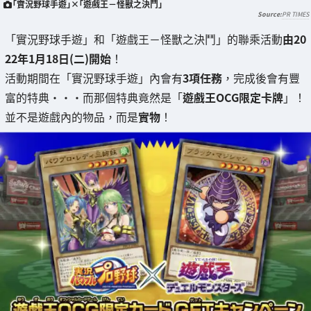
「實況野球手遊」×「遊戲王－怪獸之決鬥」
PR TIMES
「實況野球手遊」和「遊戲王－怪獸之決鬥」的聯乘活動
由20
22年1月18日(二)開始
！
活動期間在「實況野球手遊」內會有
3項任務
，完成後會有豐
富的特典・・・而那個特典竟然是「
遊戲王OCG限定卡牌
」！
並不是遊戲內的物品，而是
實物
！