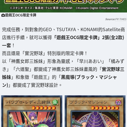
遊戲王OCG限定卡牌
PR TIMES
完成任務，到對象的GEO、TSUTAYA、KONAMI的Satellite商
店進行手續，就可以獲得
「遊戲王OCG限定卡牌」2張(全2款)
一套
！
而且還是「實況野球」特別版的限定卡牌！
以「神鷹女郎三姊妹」形象為靈感，「早川あおい」「橘みず
き」「六道聖」都變成了神鷹女郎三姊妹畫風的「
實況野球三
姊妹
」和象徵「遊戲王」的「
黑魔導(ブラック・マジシャ
ン)
」都變成了實況野球設計。