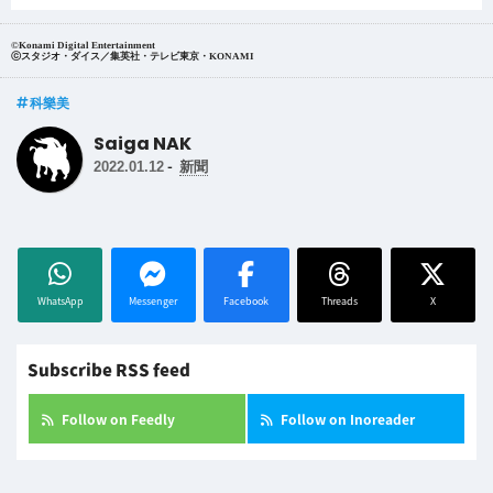
©Konami Digital Entertainment
ⓒスタジオ・ダイス／集英社・テレビ東京・KONAMI
科樂美
Saiga NAK
-
2022.01.12
新聞
WhatsApp
Messenger
Facebook
Threads
X
Subscribe RSS feed
Follow on Feedly
Follow on Inoreader