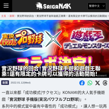
繁體中文
主頁
新聞
實況野球的回合！實況野球手遊和遊戲王聯乘！還有限定的卡牌可以獲得的活動開始
>
>
實況野球的回合！實況野球手遊和遊戲王聯
乘！還有限定的卡牌可以獲得的活動開始！
新聞
2022.01.12(Wed)
一直以來都「成功模式(サクセス)」KONAMI的大人氣手機遊
戲「
實況野球 手機版(実況パワフルプロ野球)
」。
系列中的模式當中最有中毒性的「成功模式」，讓人想一玩再