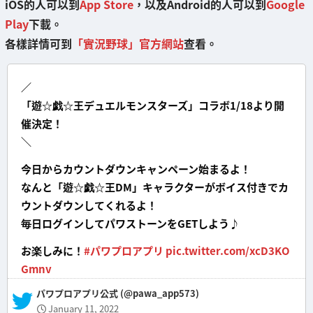
iOS的人可以到
App Store
，以及Android的人可以到
Google
Play
下載。
各樣詳情可到
「實況野球」官方網站
查看。
／
「遊☆戯☆王デュエルモンスターズ」コラボ1/18より開
催決定！
＼
今日からカウントダウンキャンペーン始まるよ！
なんと「遊☆戯☆王DM」キャラクターがボイス付きでカ
ウントダウンしてくれるよ！
毎日ログインしてパワストーンをGETしよう♪
お楽しみに！
#パワプロアプリ
pic.twitter.com/xcD3KO
Gmnv
— パワプロアプリ公式 (@pawa_app573)
January 11, 2022