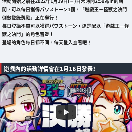
活動開始之前在
2022年1月19日(三)日木時間2:59
為止的期
間，可以每日獲得
パワストーン1個
，「
遊戲王－怪獸之決鬥
倒數登錄獎勵
」正在舉行！
每日登錄不單可以獲得パワストーン，還是配以「遊戲王－怪
獸之決鬥」的
角色音聲
！
登場的角色每日都不同，每天登入查看吧！
遊戲內的活動詳情會在1月16日發表！