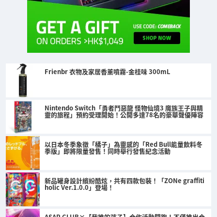
Frienbr 衣物及家居香薰噴霧-金桂味 300mL
Nintendo Switch「勇者鬥惡龍 怪物仙境3 魔族王子與精
靈的旅程」預約受理開始！公開多達78名的豪華聲優陣容
以日本冬季象徵「橘子」為靈感的「Red Bull能量飲料冬
季版」即將限量發售！同時舉行發售紀念活動
新品罐身設計繽紛酷炫，共有四款包裝！「ZONe graffiti
holic Ver.1.0.0」登場！
ASAP CLUB×【我推的孩子】合作活動開跑！不僅推出合