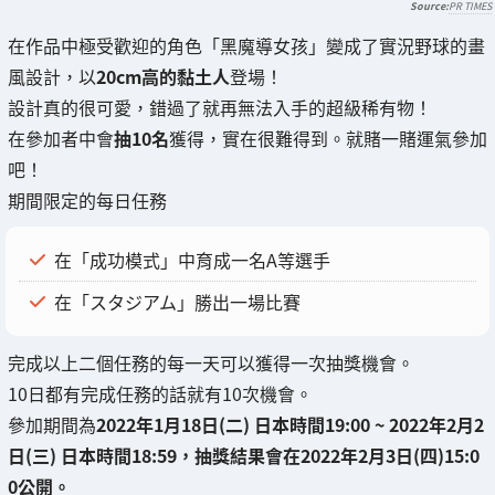
PR TIMES
在作品中極受歡迎的角色「黑魔導女孩」變成了實況野球的畫
風設計，以
20cm高的黏土人
登場！
設計真的很可愛，錯過了就再無法入手的超級稀有物！
在參加者中會
抽10名
獲得，實在很難得到。就賭一賭運氣參加
吧！
期間限定的每日任務
在「成功模式」中育成一名A等選手
在「スタジアム」勝出一場比賽
完成以上二個任務的每一天可以獲得一次抽獎機會。
10日都有完成任務的話就有10次機會。
參加期間為
2022年1月18日(二) 日本時間19:00 ~ 2022年2月2
日(三) 日本時間18:59，抽獎結果會在2022年2月3日(四)15:0
0公開。