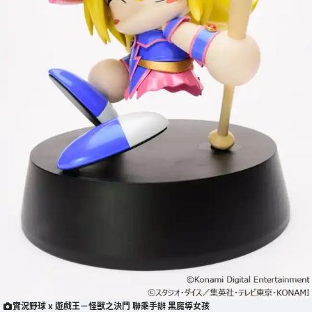
實況野球 x 遊戲王－怪獸之決鬥 聯乘手辦 黑魔導女孩