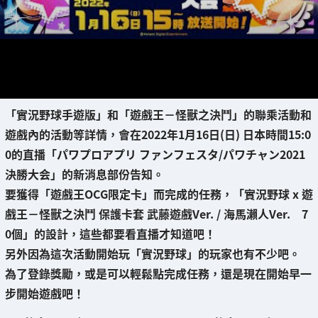
「實況野球手遊版」和「遊戲王－怪獸之決鬥」的聯乘活動和
遊戲內的活動等詳情，會在
2022年1月16日(日) 日本時間15:0
0
的直播「
パワプロアプリ ファンフェスタ/パワチャン2021
決勝大会
」的新消息部份告知。
要獲得「遊戲王OCG限定卡」而完成的任務，「實況野球 x 遊
戲王－怪獸之決鬥 保護卡套 武藤遊戲Ver. / 海馬瀨人Ver. 7
0個」的設計，這些都要看直播才知道吧！
另外因為這次活動開始玩「實況野球」的玩家也有不少吧。
為了登錄獎勵，或是可以輕鬆點完成任務，還是現在開始早一
步開始遊戲吧！