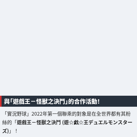
與「遊戲王－怪獸之決鬥」的合作活動！
「實況野球」2022年第一個聯乘的對象是在全世界都有其粉
絲的「
遊戲王－怪獸之決鬥 (遊☆戯☆王デュエルモンスター
ズ)
」！