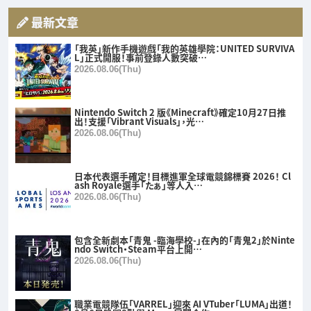
最新文章
「我英」新作手機遊戲「我的英雄學院：UNITED SURVIVA
L」正式開服！事前登錄人數突破…
2026.08.06(Thu)
Nintendo Switch 2 版《Minecraft》確定10月27日推
出！支援「Vibrant Visuals」，光…
2026.08.06(Thu)
日本代表選手確定！目標進軍全球電競錦標賽 2026！ Cl
ash Royale選手「たぁ」等人入…
2026.08.06(Thu)
包含全新劇本「青鬼 -臨海學校-」在內的「青鬼2」於Ninte
ndo Switch・Steam平台上開…
2026.08.06(Thu)
職業電競隊伍「VARREL」迎來 AI VTuber「LUMA」出道！