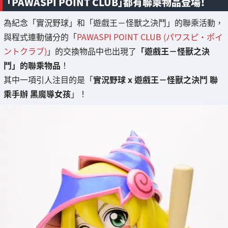
「PAWASPI POINT CLUB」都有聯乘物品登場！
為紀念「實況野球」和「遊戲王－怪獸之決鬥」的聯乘活動，
與程式連動儲分的「
PAWASPI POINT CLUB (パワスピ・ポイ
ントクラブ)
」的交換物品中也出現了
「遊戲王－怪獸之決
鬥」的聯乘物品
！
其中一項引人注目的是「
實況野球 x 遊戲王－怪獸之決鬥 聯
乘手辦 黑魔導女孩
」！