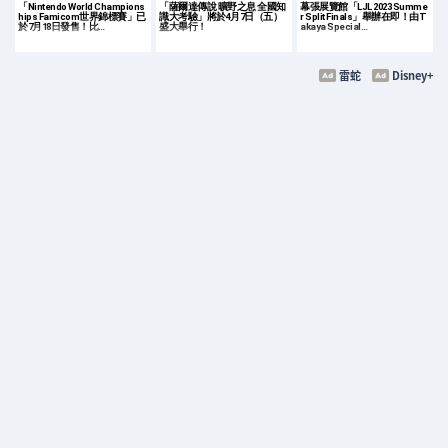
「Nintendo World Champions
「薩爾達傳說 曠野之息 全國知
幕張展覽館「LJL 2023 Summe
hips Famicom世界錦標賽」已
識大考驗」將於4月7日（五）
r Split Finals」舉辦在即！由T
於7月18日發售！比…
盛大舉行！
akaya Special…
雷蛇
Disney+