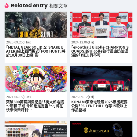
Related entry
相關文章
2025.09.25(Thu)
2024.12.06(Fri)
「METAL GEAR SOLID Δ: SNAKE E
「eFootball Uicolle CHAMPION S
ATER」線上戰鬥模式「FOX HUNT」將
QUADS」的Uicolle執行長由奶油濃
於10月30日上線！影…
湯的「有田」與不可…
2021.06.15(Tue)
2025.09.12(Fri)
突破300萬套銷售紀念！「桃太郎電鐵
KONAMI東京電玩展2025展出概要
～昭和 平成 令和也是定番！～」將在
公開！「SILENT HILL f」等15款以上
快樂快樂月刊…
作品登場