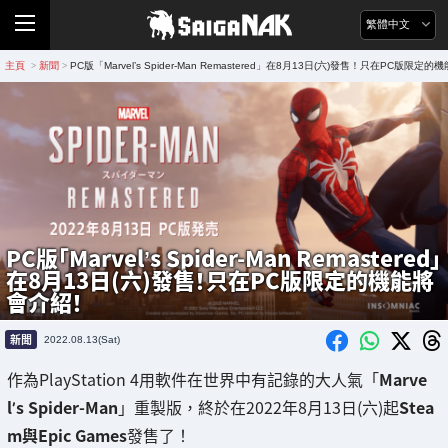
繁體中文
主頁
新聞
PC版「Marvel’s Spider-Man Remastered」在8月13日(六)發售！只在PC版限定
>
>
PC版「Marvel’s Spider-Man Remastered」
在8月13日(六)發售！只在PC版限定的機能將
會介紹！
新聞
2022.08.13(Sat)
作為PlayStation 4用軟件在世界中有記錄的大人氣「
Marve
l’s Spider-Man
」重製版，終於在2022年8月13日(六)起
Stea
m與Epic Games
發售了！