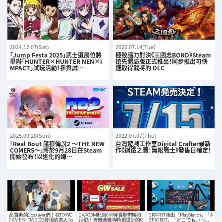
2024.12.07(Sat)
2026.07.14(Tue)
「Jump Festa 2025」武士道展位將
極致腦力對決《三國志BOND》Steam
舉辦「HUNTER×HUNTER NEN×I
搶先體驗版正式推出！同步推出可快
MPACT」試玩活動！參與試…
速取得武將的 DLC
2025.09.28(Sun)
2022.07.07(Thu)
「Real Bout 餓狼傳說2 〜THE NEW
台灣遊戲工作室Digital Crafter最新
COMERS〜」將於9月28日在Steam
作《鋼鐵之鬪: 無限戰士》發售日確定！
開始發布！以進化的線…
高質素的Cosplayer們！在TOKYO
CAPCOM配合GW特賣舉辦轉推
GRAPHT 推出「PlayStation」「A
GAME SHOW 2022發現的美人Co
活動！有機會獲得特別設計的Q
STRO BOT」「どこでもいっし