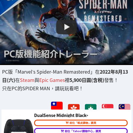
PC版「Marvel’s Spider-Man Remastered」在
2022年8月13
日(六)
在
Steam
與
Epic Games
裡
5,900日圓(含税)
發售！
只在PC的SPIDER MAN，請玩玩看吧！
DualSense Midnight Black。
前往「蝦皮購物」購買
前往「Yahoo!購物中心」購買