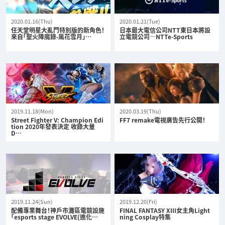
2020.01.16(Thu)
2020.01.21(Tue)
任天堂明星大亂鬥特別版的新角色！
日本最大電信公司NTT東日本將設
來自「聖火降魔錄-風花雪月」…
立電競公司—NTTe-Sports
2019.11.18(Mon)
2020.03.19(Thu)
Street Fighter V: Champion Edi
FF7 remake電視廣告先行公開！
tion 2020年發表決定 收錄大量
D…
2019.11.24(Sun)
2019.12.20(Fri)
配備專業舞台！神戶市灘區電競設施
FINAL FANTASY XIII女主角Light
「esports stage EVOLVE(進化…
ning Cosplay特集