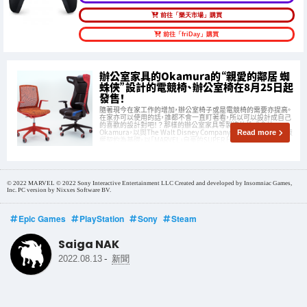
前往「樂天市場」購買
前往「friDay」購買
辦公室家具的Okamura的“親愛的鄰居 蜘
蛛俠”設計的電競椅、辦公室椅在8月25日起
發售！
隨著現今在家工作的增加，辦公室椅子或是電競椅的需要亦提高。
在家亦可以使用的話，誰都不會一直盯著看，所以可以設計成自己
的喜歡的設計對吧！？ 那樣的辦公室家具等製造的株式會社
Okamura，以與The Walt Disney Company Japan株式會社的版
Read more
權契約為基礎，以「MARVEL」自豪的SUPER HE
© 2022 MARVEL © 2022 Sony Interactive Entertainment LLC Created and developed by Insomniac Games,
Inc. PC version by Nixxes Software BV.
Epic Games
PlayStation
Sony
Steam
Saiga NAK
-
2022.08.13
新聞