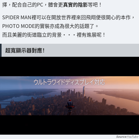
擇，配合自己的PC，體會更
真實的陰影
等吧！
SPIDER MAN裡可以在開放世界裡來回飛翔便很開心的本作，
PHOTO MODE的實裝亦成為很大的話題了。
而且美麗的街道臨立的背景・・・裡有進展呢！
超寬顯示器對應！
YouTube