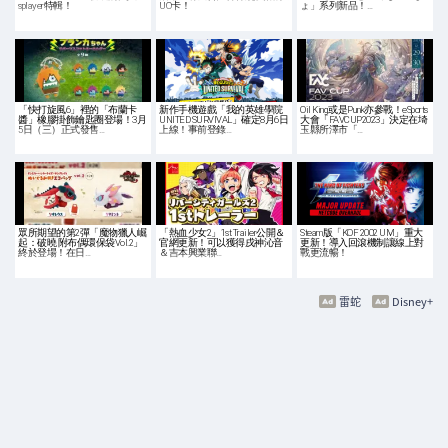
splayer特輯！
UO卡！
ょ」系列新品！…
「快打旋風6」裡的「布蘭卡
新作手機遊戲「我的英雄學院
Oil King或是Punk亦參戰！eSports
醬」橡膠掛飾鑰匙圈登場！3月
UNITED SURVIVAL」確定8月6日
大會「FAVCUP2023」決定在埼
5日（三）正式發售…
上線！事前登錄…
玉縣所澤市「…
眾所期望的第2彈「魔物獵人崛
「熱血少女2」1st Trailer公開＆
Steam版「KOF 2002 UM」重大
起：破曉 附布偶環保袋Vol.2」
官網更新！可以獲得戌神沁音
更新！導入回滾機制讓線上對
終於登場！在日…
＆吉本興業聯…
戰更流暢！
雷蛇
Disney+