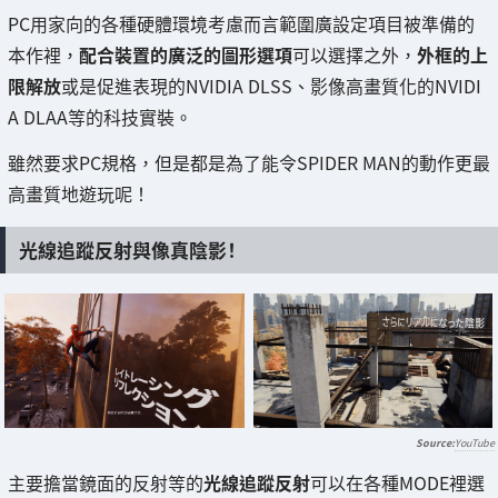
PC用家向的各種硬體環境考慮而言範圍廣設定項目被準備的
本作裡，
配合裝置的廣泛的圖形選項
可以選擇之外，
外框的上
限解放
或是促進表現的NVIDIA DLSS、影像高畫質化的NVIDI
A DLAA等的科技實裝。
雖然要求PC規格，但是都是為了能令SPIDER MAN的動作更最
高畫質地遊玩呢！
光線追蹤反射與像真陰影！
YouTube
主要擔當鏡面的反射等的
光線追蹤反射
可以在各種MODE裡選