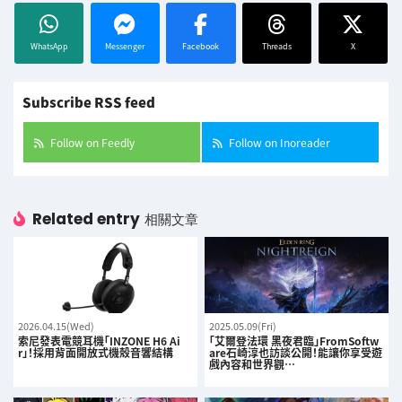
WhatsApp
Messenger
Facebook
Threads
X
Subscribe RSS feed
Follow on Feedly
Follow on Inoreader
Related entry
相關文章
2026.04.15(Wed)
2025.05.09(Fri)
索尼發表電競耳機「INZONE H6 Ai
「艾爾登法環 黑夜君臨」FromSoftw
r」！採用背面開放式機殼音響結構
are石崎淳也訪談公開！能讓你享受遊
戲內容和世界觀…