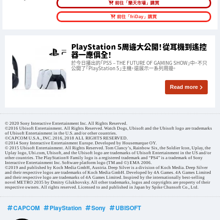
前往「樂天市場」購買
前往「friDay」購買
PlayStation 5周邊大公開！從耳機到遙控
器一應俱全！
於今日播出的「PS5 – THE FUTURE OF GAMING SHOW」中，不只
公開了「PlayStation 5」主機，還展示一系列周邊。
Read more
© 2020 Sony Interactive Entertainment Inc. All Rights Reserved.
©2016 Ubisoft Entertainment. All Rights Reserved. Watch Dogs, Ubisoft and the Ubisoft logo are trademarks
of Ubisoft Entertainment in the U.S. and/or other countries.
©CAPCOM U.S.A., INC. 2016, 2018 ALL RIGHTS RESERVED.
©2014 Sony Interactive Entertainment Europe. Developed by Housemarque OY.
© 2015 Ubisoft Entertainment. All Rights Reserved. Tom Clancy’s, Rainbow Six, the Soldier Icon, Uplay, the
Uplay logo, Ubi.com, Ubisoft, and the Ubisoft logo are trademarks of Ubisoft Entertainment in the US and/or
other countries. The PlayStation® Family logo is a registered trademark and “PS4” is a trademark of Sony
Interactive Entertainment Inc. Software platform logo (TM and ©) EMA 2006.
©2019 and published by Koch Media GmbH, Austria. Deep Silver is a division of Koch Media. Deep Silver
and their respective logos are trademarks of Koch Media GmbH. Developed by 4A Games. 4A Games Limited
and their respective logo are trademarks of 4A Games Limited. Inspired by the internationally best-selling
novel METRO 2035 by Dmitry Glukhovsky. All other trademarks, logos and copyrights are property of their
respective owners. All rights reserved. Licensed to and published in Japan by Spike Chunsoft Co., Ltd.
CAPCOM
PlayStation
Sony
UBISOFT