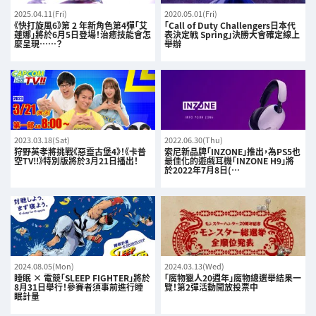
2025.04.11(Fri)
2020.05.01(Fri)
《快打旋風6》第 2 年新角色第4彈「艾
「Call of Duty Challengers日本代
蓮娜」將於6月5日登場！治癒技能會怎
表決定戦 Spring」決勝大會確定線上
麼呈現……？
舉辦
2023.03.18(Sat)
2022.06.30(Thu)
狩野英孝將挑戰《惡靈古堡4》！《卡普
索尼新品牌「INZONE」推出，為PS5也
空TV!!》特別版將於3月21日播出！
最佳化的遊戲耳機「INZONE H9」將
於2022年7月8日(…
2024.08.05(Mon)
2024.03.13(Wed)
睡眠 × 電競「SLEEP FIGHTER」將於
「魔物獵人20週年」魔物總選舉結果一
8月31日舉行！參賽者須事前進行睡
覽！第2彈活動開放投票中
眠計量