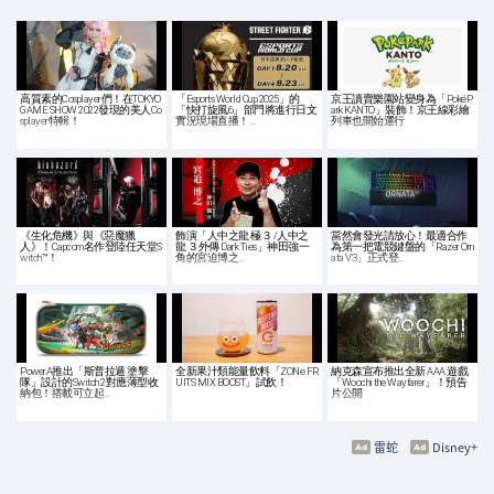
高質素的Cosplayer們！在TOKYO
「Esports World Cup 2025」的
京王讀賣樂園站變身為「PokéP
GAME SHOW 2022發現的美人Co
「快打旋風6」部門將進行日文
ark KANTO」裝飾！京王線彩繪
splayer特輯！
實況現場直播！…
列車也開始運行
《生化危機》與《惡魔獵
飾演「人中之龍 極３ /人中之
當然會發光請放心！最適合作
人》！Capcom名作登陸任天堂S
龍 ３外傳 Dark Ties」神田強一
為第一把電競鍵盤的「Razer Orn
witch™！
角的宮迫博之…
ata V3」正式登…
PowerA推出「斯普拉遁 塗擊
全新果汁類能量飲料「ZONe FR
納克森宣布推出全新 AAA 遊戲
隊」設計的Switch 2對應薄型收
UITS MIX BOOST」試飲！
「Woochi the Wayfarer」！預告
納包！搭載可立起…
片公開
雷蛇
Disney+