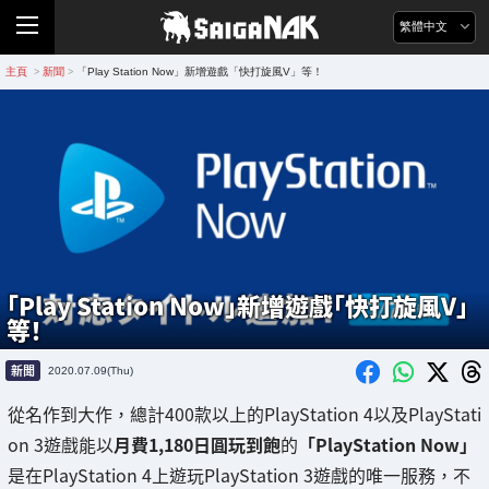
繁體中文
主頁
新聞
「Play Station Now」新增遊戲「快打旋風V」等！
>
>
「Play Station Now」新增遊戲「快打旋風V」
等！
新聞
2020.07.09(Thu)
從名作到大作，總計400款以上的PlayStation 4以及PlayStati
on 3遊戲能以
月費1,180日圓玩到飽
的
「PlayStation Now」
是在PlayStation 4上遊玩PlayStation 3遊戲的唯一服務，不