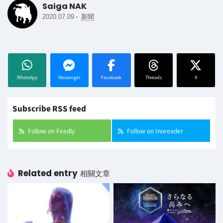
Saiga NAK
-
2020.07.09
新聞
WhatsApp
Messenger
Facebook
Threads
X
Subscribe RSS feed
Follow on Feedly
Follow on Inoreader
Related entry
相關文章