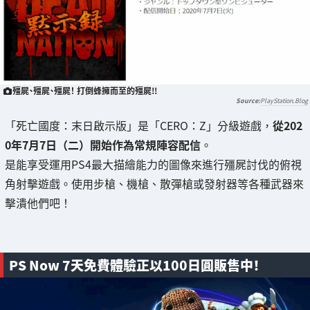
殭屍、殭屍、殭屍！ 打倒蜂擁而至的殭屍!!
PlayStation.Blog
「死亡國度：末日啟示版」是「CERO：Z」分級遊戲，
從202
0年7月7日（二）開始作為常規陣容配信
。
是能享受運用PS4最大描繪能力的圖像來進行殭屍討伐的俯視
角射擊遊戲。使用步槍、機槍、散彈槍或發射器等各種武器來
擊潰他們吧！
PS Now 7天免費體驗正以100日圓販售中！