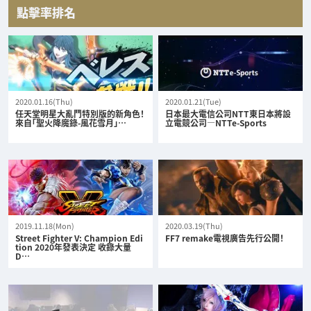
點擊率排名
2020.01.16(Thu)
2020.01.21(Tue)
任天堂明星大亂鬥特別版的新角色！
日本最大電信公司NTT東日本將設
來自「聖火降魔錄-風花雪月」…
立電競公司—NTTe-Sports
2019.11.18(Mon)
2020.03.19(Thu)
Street Fighter V: Champion Edi
FF7 remake電視廣告先行公開！
tion 2020年發表決定 收錄大量
D…