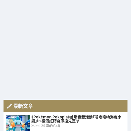
最新文章
《Pokémon Pokopia》首場實體活動「噗嚕噗嚕海底小
鎮」in 橫濱紅磚倉庫搶先直擊
2026.08.05(Wed)