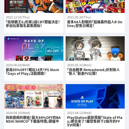
2022.12.01(Thu)
2021.05.20(Thu)
「街頭霸王6」的第2屆CBT開催決定！
最多64人對戰的「超級轟炸超人R On
參加玩家報名募集開始！
line」發售日確定！
2020.06.03(Wed)
2025.03.31(Mon)
最高85%OFF！暢玩14天！PS Store
「自由戰爭 Remastered」針對新人
「Days of Play」活動開跑！
“咎人”動畫PV公開！
2024.04.10(Wed)
2023.04.12(Wed)
與新遊戲的邂逅！最大84%OFF的BA
PlayStation最新情報「State of Pla
NDAI NAMCO「下載版特價」開催中
y」節目來了！離發售剩下2個月的FF
XVI特集！