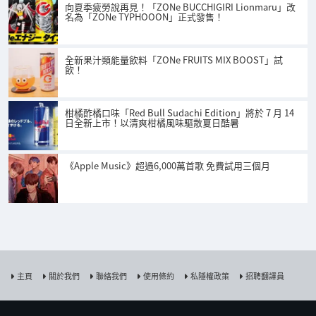
向夏季疲勞說再見！「ZONe BUCCHIGIRI Lionmaru」改
名為「ZONe TYPHOOON」正式發售！
全新果汁類能量飲料「ZONe FRUITS MIX BOOST」試
飲！
柑橘酢橘口味「Red Bull Sudachi Edition」將於 7 月 14
日全新上市！以清爽柑橘風味驅散夏日酷暑
《Apple Music》超過6,000萬首歌 免費試用三個月
主頁
關於我們
聯絡我們
使用條約
私隱權政策
招聘翻譯員