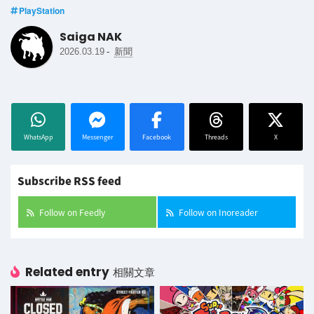
PlayStation
Saiga NAK
-
2026.03.19
新聞
WhatsApp
Messenger
Facebook
Threads
X
Subscribe RSS feed
Follow on Feedly
Follow on Inoreader
Related entry
相關文章