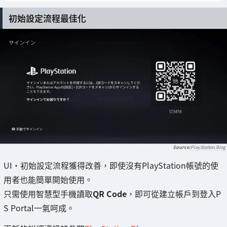
初始設定流程最佳化
PlayStation.Blog
UI・初始設定流程獲得改善，即使沒有PlayStation帳號的使
用者也能簡單開始使用。
只需使用智慧型手機讀取
QR Code
，即可從建立帳戶到登入P
S Portal一氣呵成。