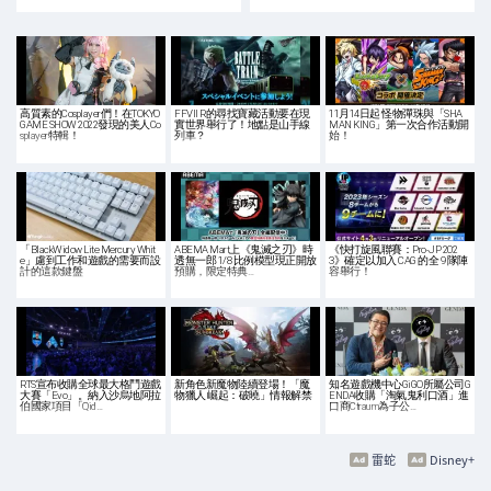
高質素的Cosplayer們！在TOKYO
FFVII R的尋找寶藏活動要在現
11月14日起 怪物彈珠與「SHA
GAME SHOW 2022發現的美人Co
實世界舉行了！地點是山手線
MAN KING」第一次合作活動開
splayer特輯！
列車？
始！
「BlackWidow Lite Mercury Whit
ABEMA Mart上《鬼滅之刃》時
《快打旋風聯賽：Pro-JP 202
e」慮到工作和遊戲的需要而設
透無一郎 1/8 比例模型現正開放
3》確定以加入 CAG 的全 9 隊陣
計的這款鍵盤
預購，限定特典…
容舉行！
RTS宣布收購全球最大格鬥遊戲
新角色新魔物陸續登場！「魔
知名遊戲機中心GiGO所屬公司G
大賽「Evo」。納入沙烏地阿拉
物獵人 崛起：破曉」情報解禁
ENDA收購「淘氣鬼利口酒」進
伯國家項目「Qid…
口商Ctraum為子公…
雷蛇
Disney+