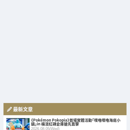
最新文章
《Pokémon Pokopia》首場實體活動「噗嚕噗嚕海底小
鎮」in 橫濱紅磚倉庫搶先直擊
2026.08.05(Wed)