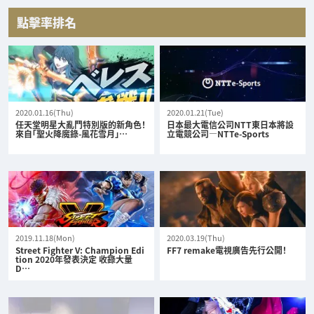
點擊率排名
2020.01.16(Thu)
2020.01.21(Tue)
任天堂明星大亂鬥特別版的新角色！
日本最大電信公司NTT東日本將設
來自「聖火降魔錄-風花雪月」…
立電競公司—NTTe-Sports
2019.11.18(Mon)
2020.03.19(Thu)
Street Fighter V: Champion Edi
FF7 remake電視廣告先行公開！
tion 2020年發表決定 收錄大量
D…