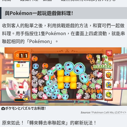
與Pokémon一起玩遊戲做料理！
收到客人的點單之後，利用挑戰遊戲的方法，和寶可們一起做
料理。用手指按住1隻Pokémon，在畫面上四處滑動，就能串
聯起相同的「Pokémon」。
ポケモンとパズルでお料理！
『Pokémon Café Mix』公式サイト
原來如此！「轉來轉去串聯起來」的嶄新玩法！