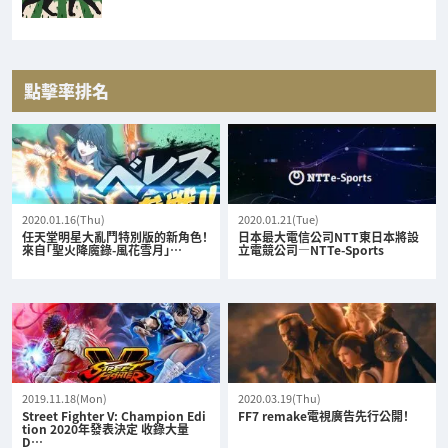
點擊率排名
2020.01.16(Thu)
2020.01.21(Tue)
任天堂明星大亂鬥特別版的新角色！
日本最大電信公司NTT東日本將設
來自「聖火降魔錄-風花雪月」…
立電競公司—NTTe-Sports
2019.11.18(Mon)
2020.03.19(Thu)
Street Fighter V: Champion Edi
FF7 remake電視廣告先行公開！
tion 2020年發表決定 收錄大量
D…