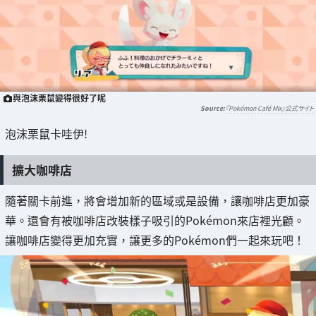
與泡沫栗鼠變得很好了呢
『Pokémon Café Mix』公式サイト
泡沫栗鼠卡哇伊!
擴大咖啡店
隨著關卡前進，將會增加新的區域或是設備，讓咖啡店更加豪
華。還會有被咖啡店改裝樣子吸引的Pokémon來店裡光顧。
讓咖啡店變得更加充實，讓更多的Pokémon們一起來玩吧！