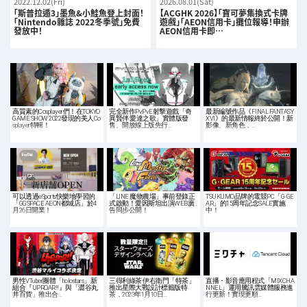
2022.12.02(Fri)
2026.08.01(Sat)
「斯普拉遁3」墨魚&小鮭魚登上封面！
【ACGHK 2026】「寶可夢集換式卡牌
「Nintendo雜誌 2022冬季號」免費
遊戲」「AEON信用卡」攤位報導！申辦
發放中！
AEON信用卡即…
高質素的Cosplayer們！在TOKYO
完全新作PvPvE射擊遊戲「奇
最新編號作品《FINAL FANTASY
GAME SHOW 2022發現的美人Co
異賢伴 愛達之歌」實體版發
XVI》的最新情報終於公開！新
splayer特輯！
售、開放線上版先行…
影像、新角色，…
可以透過eSports快樂地學習的
「LINE 魔物農場」事前登錄正
TSUKUMO品牌的電競PC「G-GE
「GGSPACE AEON都城店」於4
式啟動！愛因斯坦出演WEB廣
AR」的15周年記念SALE實施
月26日開業！
告同步公開！
中！
男性VTuber團體「holostars」新
三得利綠茶 伊右衛門「特茶」
直播・影音應用程式「MIXCHA
組合『UPROAR!!』與「澀谷丸
推出星際大戰設計標籤版特
NNEL」運用騰訊雲媒體服務進
井百貨」推出合…
茶，2023年1月10日…
行更新！實現更順…