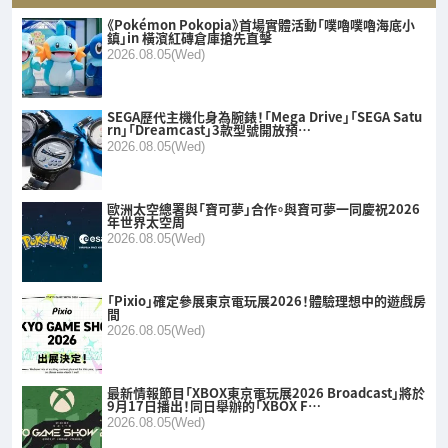
《Pokémon Pokopia》首場實體活動「噗嚕噗嚕海底小
鎮」in 橫濱紅磚倉庫搶先直擊
2026.08.05(Wed)
SEGA歷代主機化身為腕錶！「Mega Drive」「SEGA Satu
rn」「Dreamcast」3款型號開放預…
2026.08.05(Wed)
歐洲太空總署與「寶可夢」合作。與寶可夢一同慶祝2026
年世界太空周
2026.08.05(Wed)
「Pixio」確定參展東京電玩展2026！體驗理想中的遊戲房
間
2026.08.05(Wed)
最新情報節目「XBOX東京電玩展2026 Broadcast」將於
9月17日播出！同日舉辦的「XBOX F…
2026.08.05(Wed)