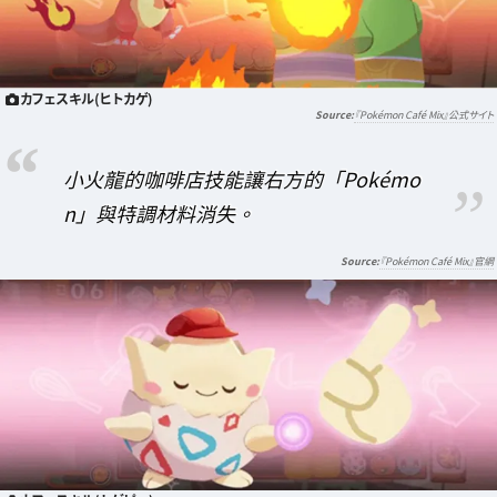
カフェスキル(ヒトカゲ)
『Pokémon Café Mix』公式サイト
小火龍的咖啡店技能讓右方的「Pokémo
n」與特調材料消失。
『Pokémon Café Mix』官網