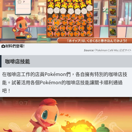
材料們登場！
『Pokémon Café Mix』公式サイト
咖啡店技能
在咖啡店工作的店員Pokémon們，各自擁有特別的咖啡店技
能。試著活用各個Pokémon的咖啡店技能讓關卡順利通過
吧！