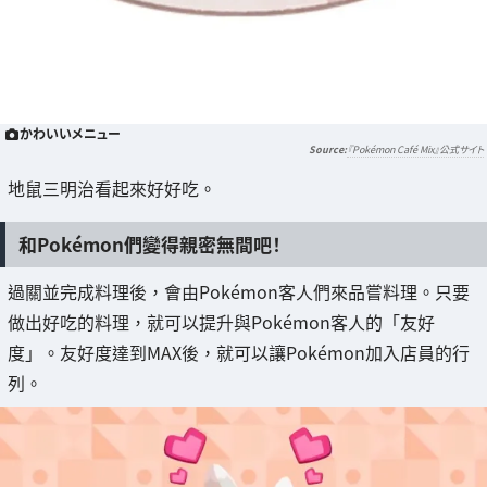
かわいいメニュー
『Pokémon Café Mix』公式サイト
地鼠三明治看起來好好吃。
和Pokémon們變得親密無間吧！
過關並完成料理後，會由Pokémon客人們來品嘗料理。只要
做出好吃的料理，就可以提升與Pokémon客人的「友好
度」。友好度達到MAX後，就可以讓Pokémon加入店員的行
列。