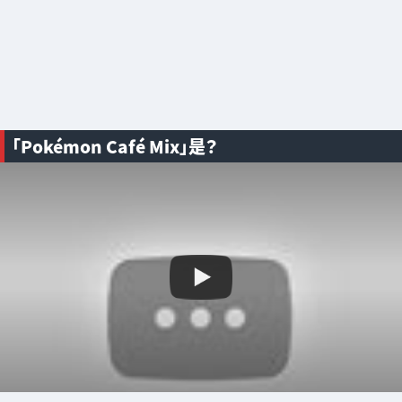
「Pokémon Café Mix」是？