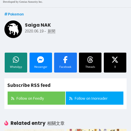
Developed by Genius Sonority Inc.
Pokemon
Saiga NAK
-
2020.06.19
新聞
WhatsApp
Messenger
Facebook
Threads
X
Subscribe RSS feed
Follow on Feedly
Follow on Inoreader
Related entry
相關文章