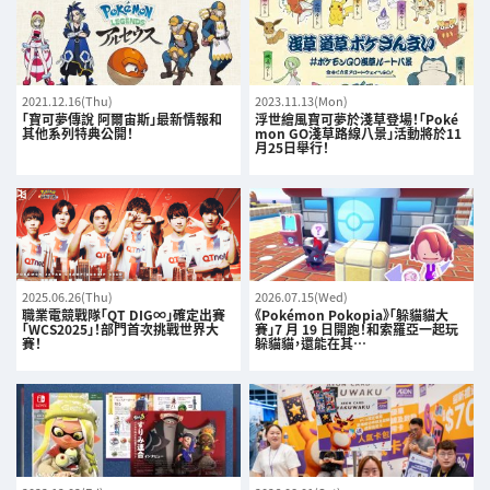
2021.12.16(Thu)
2023.11.13(Mon)
「寶可夢傳說 阿爾宙斯」最新情報和
浮世繪風寶可夢於淺草登場！「Poké
其他系列特典公開！
mon GO淺草路線八景」活動將於11
月25日舉行！
2025.06.26(Thu)
2026.07.15(Wed)
職業電競戰隊「QT DIG∞」確定出賽
《Pokémon Pokopia》「躲貓貓大
「WCS2025」！部門首次挑戰世界大
賽」7 月 19 日開跑！和索羅亞一起玩
賽！
躲貓貓，還能在其…