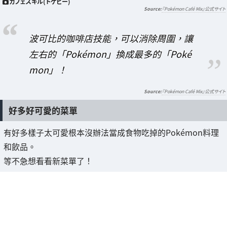
カフェスキル(トゲピー)
『Pokémon Café Mix』公式サイト
波可比的咖啡店技能，可以消除周圍，讓
左右的「Pokémon」換成最多的「Poké
mon」！
『Pokémon Café Mix』公式サイト
好多好可愛的菜單
有好多樣子太可愛根本沒辦法當成食物吃掉的Pokémon料理
和飲品。
等不急想看看新菜單了！