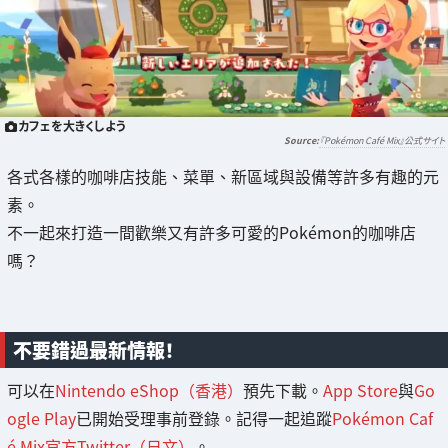
カフェを大きくしよう
『Pokémon Café Mix』公式サイト
各式各樣的咖啡店技能、菜單、新區域與設備等許多有趣的元
素。
不一起來打造一間歡樂又有許多可愛的Pokémon的咖啡店
嗎？
不要錯過最新情報！
可以在
Nintendo eShop（香港）
預先下載。
App Store
與
Go
ogle Play
已開始受理事前登錄。記得一起追蹤
Pokémon Caf
é Mix官方Twitter（日文）
。