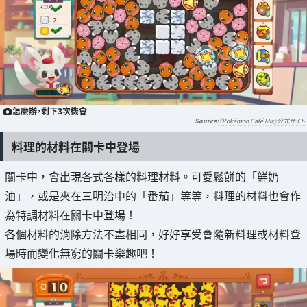
怎麼辦，剩下3次機會
『Pokémon Café Mix』公式サイト
料理的材料在關卡中登場
關卡中，會出現各式各樣的料理材料。可愛鬆餅的「鮮奶
油」，或是夾在三明治中的「番茄」等等，料理的材料也會作
為特調材料在關卡中登場！
各個材料的消除方法不盡相同，好好享受會隨新料理或材料登
場時而變化無窮的關卡樂趣吧！