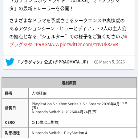
「カプコン スポットライト｜2026.3.6」で『プラグマ
タ』の最新トレーラーを公開！
さまざまなドラマを予感させるシークエンスや爽快感の
あるアクションシーン、ヒューとディアナ、2人の主人公
の拠点となる“シェルター”での様子をご覧ください🌙
#
プラグマタ
#PRAGMATA
pic.twitter.com/trIvUk8ZvB
— 「プラグマタ」公式 (@PRAGMATA_JP)
March 5, 2026
遊戲概要
遊戲
人機迷網
PlayStation 5、Xbox Series X|S、Steam: 2026年4月17日
發售日
(五)
Nintendo Switch 2: 2026年4月24日(五)
CERO
C(15歲以上對象)
對應機種
Nintendo Switch、PlayStation 4