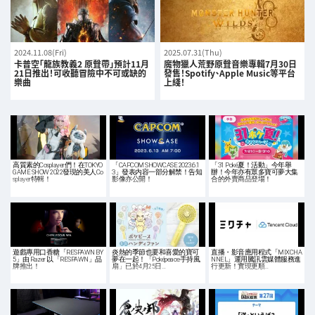
2024.11.08(Fri)
2025.07.31(Thu)
卡普空「龍族教義2 原聲帶」預計11月
魔物獵人荒野原聲音樂專輯7月30日
21日推出！可收聽冒險中不可或缺的
發售！Spotify、Apple Music等平台
樂曲
上綫！
高質素的Cosplayer們！在TOKYO
「CAPCOM SHOWCASE 2023.6.1
「31 Poké夏！活動」今年舉
GAME SHOW 2022發現的美人Co
3」發表内容一部分解禁！告知
辦！今年亦有眾多寶可夢大集
splayer特輯！
影像亦公開！
合的外賣商品登場！
遊戲專用口香糖「RESPAWN BY
炎熱的季節也要和喜愛的寶可
直播・影音應用程式「MIXCHA
5」由 Razer 以「RESPAWN」品
夢在一起！「Poképeace手持風
NNEL」運用騰訊雲媒體服務進
牌推出！
扇」已於4月25日…
行更新！實現更順…