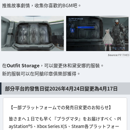
推進故事劇情，收集你喜歡的BGM吧。
PR TIMES
在
Outfit Storage
，可以變更休和黛安娜的服裝。
新的服裝可以在阿艙印章俱樂部獲得。
部分平台的發售日從2026年4月24日變更為4月17日
【一部プラットフォームでの発売日変更のお知らせ】
皆さまへ１日でも早く『プラグマタ』をお届けすべく、Pl
ayStation®5、Xbox Series X|S、Steam各プラットフォー