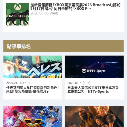
最新情報節目「XBOX東京電玩展2026 Broadcast」將於
9月17日播出！同日舉辦的「XBOX F…
2026.08.05(Wed)
點擊率排名
2020.01.16(Thu)
2020.01.21(Tue)
任天堂明星大亂鬥特別版的新角色！
日本最大電信公司NTT東日本將設
來自「聖火降魔錄-風花雪月」…
立電競公司—NTTe-Sports