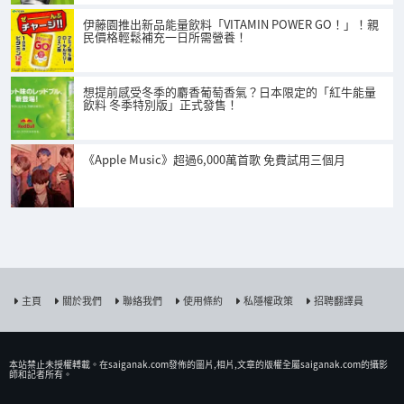
伊藤園推出新品能量飲料「VITAMIN POWER GO！」！親
民價格輕鬆補充一日所需營養！
想提前感受冬季的麝香葡萄香氣？日本限定的「紅牛能量
飲料 冬季特別版」正式發售！
《Apple Music》超過6,000萬首歌 免費試用三個月
主頁
關於我們
聯絡我們
使用條約
私隱權政策
招聘翻譯員
本站禁止未授權𨍭載。在saiganak.com發佈的圖片,相片,文章的版權全屬saiganak.com的攝影
師和記者所有。