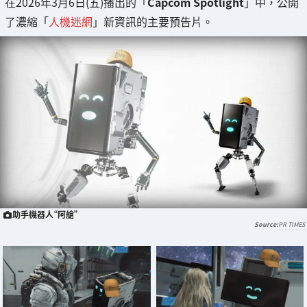
在2026年3月6日(五)播出的「
Capcom Spotlight
」中，公開
了濃縮「
人機迷網
」新資訊的主要預告片。
助手機器人“阿艙”
PR TIMES