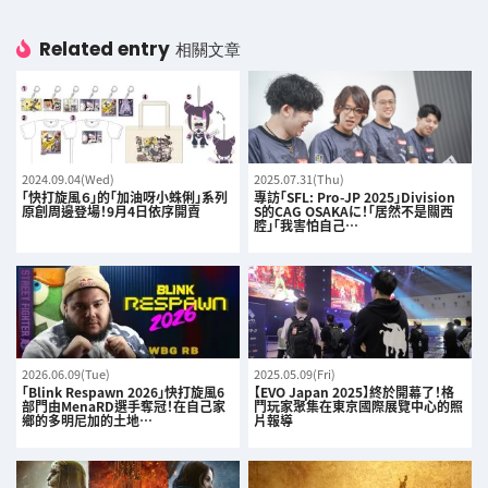
Related entry
相關文章
2024.09.04(Wed)
2025.07.31(Thu)
「快打旋風６」的「加油呀小蛛俐」系列
專訪「SFL: Pro-JP 2025」Division
原創周邊登場！9月4日依序開賣
S的CAG OSAKAに！「居然不是關西
腔」「我害怕自己…
2026.06.09(Tue)
2025.05.09(Fri)
「Blink Respawn 2026」快打旋風6
【EVO Japan 2025】終於開幕了！格
部門由MenaRD選手奪冠！在自己家
鬥玩家聚集在東京國際展覽中心的照
鄉的多明尼加的土地…
片報導