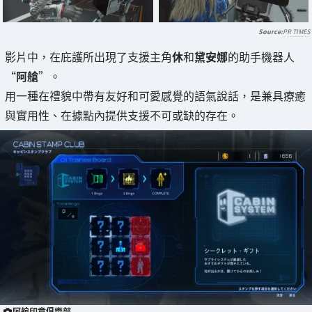
PR TIMES
影片中，在庇護所出現了支援主角
休
和
黛安娜
的助手機器人
“
阿艙
”。
用一種在禮貌中帶有友好和可愛感覺的語氣說話，是兼具療癒
與實用性、在據點內提供支援不可或缺的存在。
阿艙印章俱樂部