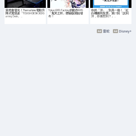
當然會發光！Thermaltake電動升
Tokyo RPG Factory的動作RPG
你的「洋」，別具一格！「紅
降式電競桌「TOUGHDESK 300 G
「鬼哭之邦」體驗版開始發
白機國民投票」第27回「説到
aming Desk」…
布！
洋，你會想到？」…
雷蛇
Disney+