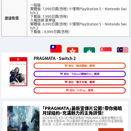
一般版
實體版: 7,990日圓(含稅) ※僅限PlayStation 5、Nintendo Swi
tch 2
下載版: 7,990日圓(含稅)
建議售價
人機迷網 豪華版
實體版: 8,990日圓(含稅) ※僅限PlayStation 5、Nintendo Swi
tch 2
下載版：8,990日圓(含稅)
PRAGMATA - Switch 2
前往「蝦皮購物」購買
前往「Yahoo!購物中心」購買
前往「樂天市場」購買
前往「friDay」購買
「PRAGMATA」最新宣傳片公開！帶你揭曉
月球紐約，充滿魅力的主角詳情！
2026年4月24日（五）預定發售的「PRAGMATA」最新宣傳影片公
開！ 在本次預告中，可以看到於月面設施內以3D列打印呈現的紐
約街景，以及休・威廉斯與黛安娜的角色介紹等內容。