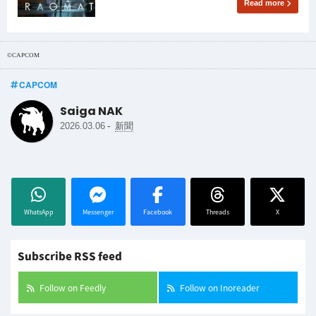
Read more
©CAPCOM
CAPCOM
Saiga NAK
-
2026.03.06
新聞
WhatsApp
Messenger
Facebook
Threads
X
Subscribe RSS feed
Follow on Feedly
Follow on Inoreader