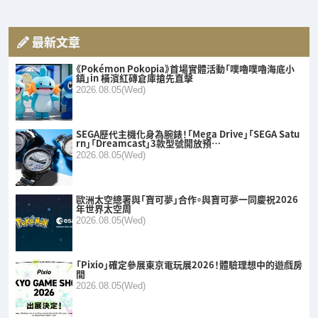
最新文章
《Pokémon Pokopia》首場實體活動「噗嚕噗嚕海底小
鎮」in 橫濱紅磚倉庫搶先直擊
2026.08.05(Wed)
SEGA歷代主機化身為腕錶！「Mega Drive」「SEGA Satu
rn」「Dreamcast」3款型號開放預…
2026.08.05(Wed)
歐洲太空總署與「寶可夢」合作。與寶可夢一同慶祝2026
年世界太空周
2026.08.05(Wed)
「Pixio」確定參展東京電玩展2026！體驗理想中的遊戲房
間
2026.08.05(Wed)