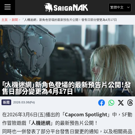
繁體中文
主頁
新聞
「人機迷網」新角色登場的最新預告片公開！發售日部分變更為4月17日
>
>
「人機迷網」新角色登場的最新預告片公開！發
售日部分變更為4月17日
新聞
2026.03.06(Fri)
在2026年3月6日(五)播出的「
Capcom Spotlight
」中，SF動
作冒險遊戲「
人機迷網
」的最新預告片公開！
同時也一併發表了部分平台發售日變更的通知，以及相關商品