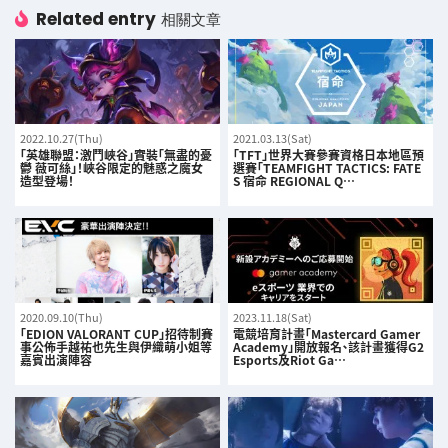
Related entry
相關文章
2022.10.27(Thu)
2021.03.13(Sat)
「英雄聯盟：激鬥峽谷」實裝「無盡的憂
「TFT」世界大賽參賽資格日本地區預
鬱 薇可絲」！峽谷限定的魅惑之魔女
選賽「TEAMFIGHT TACTICS: FATE
造型登場！
S 宿命 REGIONAL Q…
2020.09.10(Thu)
2023.11.18(Sat)
「EDION VALORANT CUP」招待制賽
電競培育計畫「Mastercard Gamer
事公佈手越祐也先生與伊織萌小姐等
Academy」開放報名、該計畫獲得G2
嘉賓出演陣容
Esports及Riot Ga…