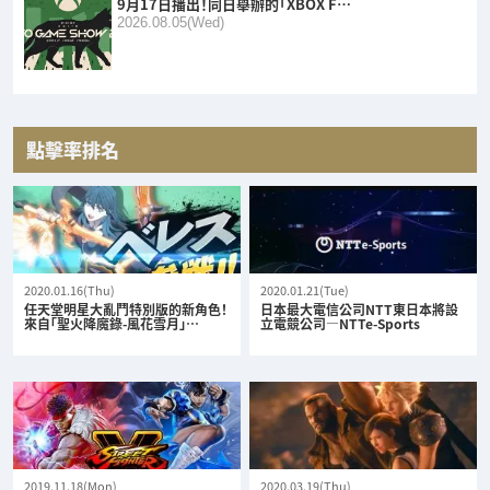
9月17日播出！同日舉辦的「XBOX F…
2026.08.05(Wed)
點擊率排名
2020.01.16(Thu)
2020.01.21(Tue)
任天堂明星大亂鬥特別版的新角色！
日本最大電信公司NTT東日本將設
來自「聖火降魔錄-風花雪月」…
立電競公司—NTTe-Sports
2019.11.18(Mon)
2020.03.19(Thu)