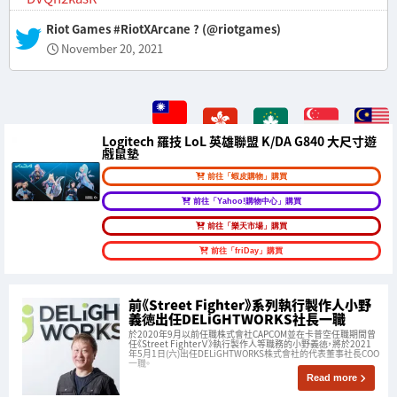
— Riot Games #RiotXArcane ? (@riotgames)
November 20, 2021
Logitech 羅技 LoL 英雄聯盟 K/DA G840 大尺寸遊
戲鼠墊
前往「蝦皮購物」購買
前往「Yahoo!購物中心」購買
前往「樂天市場」購買
前往「friDay」購買
前《Street Fighter》系列執行製作人小野
義徳出任DELiGHTWORKS社長一職
於2020年9月以前任職株式會社CAPCOM並在卡普空任職期間曾
任《Street FighterＶ》執行製作人等職務的小野義徳，將於2021
年5月1日(六)出任DELiGHTWORKS株式會社的代表董事社長COO
一職。
Read more