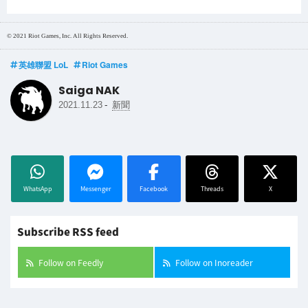
© 2021 Riot Games, Inc. All Rights Reserved.
英雄聯盟 LoL
Riot Games
Saiga NAK
-
2021.11.23
新聞
WhatsApp
Messenger
Facebook
Threads
X
Subscribe RSS feed
Follow on Feedly
Follow on Inoreader