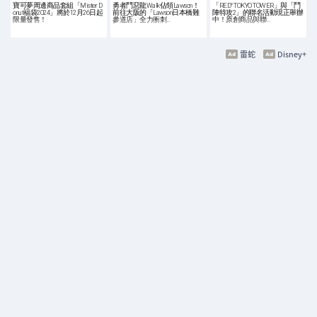
寶可夢周邊商品套組「Mister D
勇者鬥惡龍Walk佔領Lawson！
「RED° TOKYO TOWER」與「鬥
onut福袋2024」將於12月26日起
前往大阪的「Lawson日本橋難
陣特攻2」的聯名活動現正舉辦
限量發售！
參道店」全力衝刺…
中！原創商品與聯…
雷蛇
Disney+