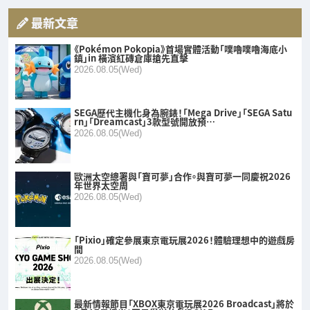
最新文章
《Pokémon Pokopia》首場實體活動「噗嚕噗嚕海底小
鎮」in 橫濱紅磚倉庫搶先直擊
2026.08.05(Wed)
SEGA歷代主機化身為腕錶！「Mega Drive」「SEGA Satu
rn」「Dreamcast」3款型號開放預…
2026.08.05(Wed)
歐洲太空總署與「寶可夢」合作。與寶可夢一同慶祝2026
年世界太空周
2026.08.05(Wed)
「Pixio」確定參展東京電玩展2026！體驗理想中的遊戲房
間
2026.08.05(Wed)
最新情報節目「XBOX東京電玩展2026 Broadcast」將於