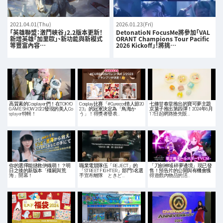
2021.04.01(Thu)
2026.01.23(Fri)
「英雄聯盟：激鬥峽谷」2.2版本更新！
DetonatioN FocusMe將參加「VAL
新增英雄「加里歐」、新功能與新模式
ORANT Champions Tour Pacific
等豐富內容…
2026 Kickoff」！將挑…
高質素的Cosplayer們！在TOKYO
Cosplay比賽「#Curecos情人節20
七條甘春堂推出的寶可夢主題
GAME SHOW 2022發現的美人Co
23」的冠軍決定為「鳥海か
京菓子推出第四彈！2024年6月
splayer特輯！
う」！得獎者發表…
17日起網路搶先販…
你的選擇能拯救伊織萌！？明
職業電競隊伍「REJECT」的
「刀劍神域 碎夢邊境」現已發
日之後的新版本「殭屍與荒
「STREET FIGHTER」部門5名選
售！預告片的公開與有機會獲
海」開幕！
手宣布離隊 ときど…
得遊戲內物品的活…