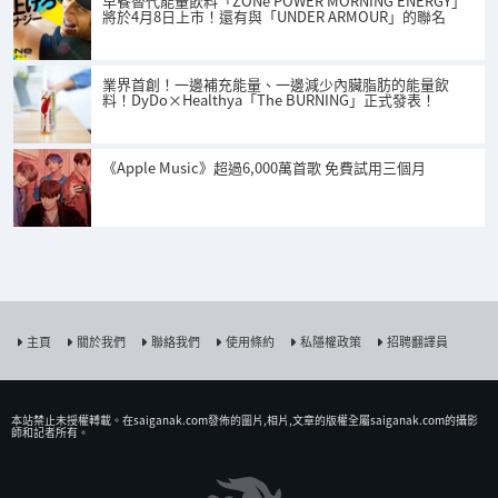
早餐替代能量飲料「ZONe POWER MORNING ENERGY」
將於4月8日上市！還有與「UNDER ARMOUR」的聯名
業界首創！一邊補充能量、一邊減少內臟脂肪的能量飲
料！DyDo×Healthya「The BURNING」正式發表！
《Apple Music》超過6,000萬首歌 免費試用三個月
主頁
關於我們
聯絡我們
使用條約
私隱權政策
招聘翻譯員
本站禁止未授權𨍭載。在saiganak.com發佈的圖片,相片,文章的版權全屬saiganak.com的攝影
師和記者所有。