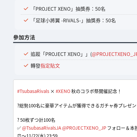
「PROJECT XENO」抽獎券：50名
「足球小將翼 -RIVALS-」抽獎券：50名
參加方法
追蹤「PROJECT XENO」」(
@PROJECTXENO_J
轉發
指定貼文
#TsubasaRivals
×
#XENO
秋のコラボ祭開催記念！
?総勢100名に豪華アイテムが獲得できるガチャ券プレゼ
? 50枚ずつ計100名
✅
@TsubasaRivalsJA
@PROJECTXENO_JP
フォロー＆本投
⏰～11/22(水) 23:59