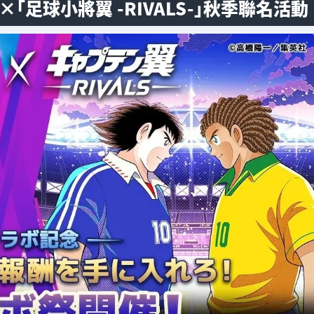
」×「足球小將翼 -RIVALS-」秋季聯名活動