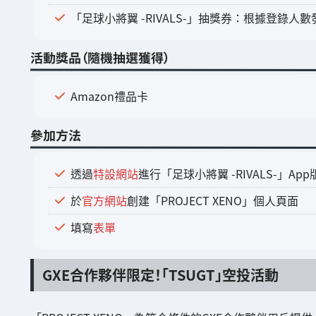
「足球小將翼 -RIVALS-」抽獎券：根據登錄人數
活動獎品（隨機抽選獲得）
Amazon禮品卡
參加方法
透過
特設網站
進行「足球小將翼 -RIVALS-」Ap
於
官方網站
創建「PROJECT XENO」個人頁面
填寫
表單
GXE合作夥伴限定！「TSUGT」空投活動