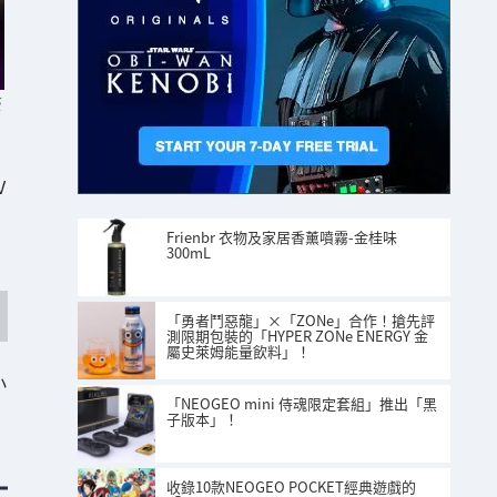
S
V
Frienbr 衣物及家居香薰噴霧-金桂味
300mL
「勇者鬥惡龍」×「ZONe」合作！搶先評
測限期包裝的「HYPER ZONe ENERGY 金
屬史萊姆能量飲料」！
小
「NEOGEO mini 侍魂限定套組」推出「黑
子版本」！
收錄10款NEOGEO POCKET經典遊戲的