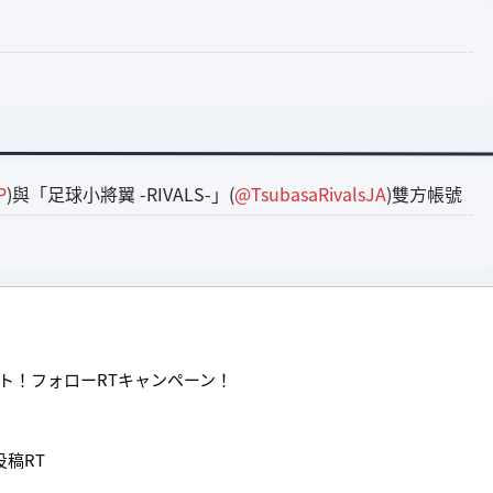
P
)與「足球小將翼 -RIVALS-」(
@TsubasaRivalsJA
)雙方帳號
ント！フォローRTキャンペーン！
稿RT