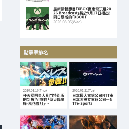
最新情報節目「XBOX東京電玩展20
26 Broadcast」將於9月17日播出！
同日舉辦的「XBOX F…
2026.08.05(Wed)
點擊率排名
2020.01.16(Thu)
2020.01.21(Tue)
任天堂明星大亂鬥特別版
日本最大電信公司NTT東
的新角色！來自「聖火降魔
日本將設立電競公司—N
錄-風花雪月」…
TTe-Sports