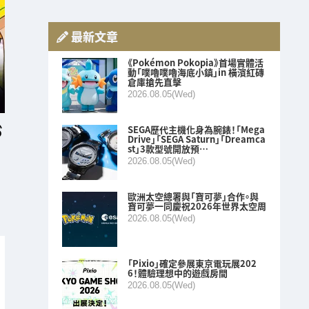
最新文章
《Pokémon Pokopia》首場實體活
動「噗嚕噗嚕海底小鎮」in 橫濱紅磚
倉庫搶先直擊
2026.08.05(Wed)
SEGA歷代主機化身為腕錶！「Mega
Drive」「SEGA Saturn」「Dreamca
st」3款型號開放預…
2026.08.05(Wed)
歐洲太空總署與「寶可夢」合作。與
寶可夢一同慶祝2026年世界太空周
2026.08.05(Wed)
「Pixio」確定參展東京電玩展202
6！體驗理想中的遊戲房間
2026.08.05(Wed)