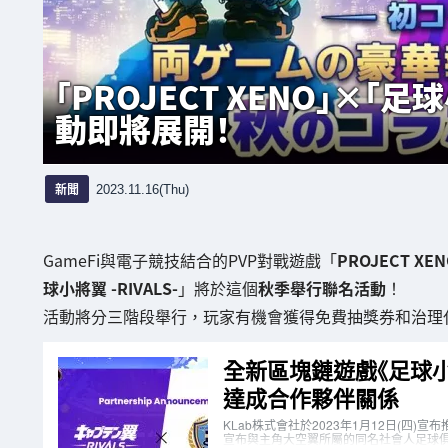
「PROJECT XENO」×「足
動即將展開！
新聞
2023.11.16(Thu)
GameFi與電子競技結合的PVP對戰遊戲「
PROJECT XEN
球小將翼 -RIVALS-
」將於這個
秋季舉行聯名活動
！
活動將分三階段舉行，玩家有機會獲得免費抽獎券和治理代