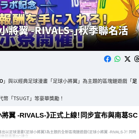
球小將翼 -RIVALS-」秋季聯名活
O
」與以經典足球漫畫「足球小將翼」為主題的區塊鏈遊戲「
足
幣「TSUGT」等豪華獎勵！